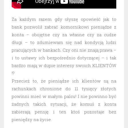
Za każdym razem gdy słyszę opowieść jak to
bank pozwolił zabrać komornikowi pieniądze z
konta – obojętne czy za własne czy za cudze
długi – to zdumiewam się nad kondycją ludzi
pracujących w bankach. Czy oni nie znają prawa –
i to ustawy ich bezpośrednio dotyczącej – i tak
bardzo mają w dupie interesy swoich KLIENTÓW
!?
Przecież to, że pieniądze ich klientów są na
rachunkach chronione do 11 tysięcy złotych
powinni mieć w małym palcu! I nie powinno być
żadnych takich sytuacji, że komuś z konta
zabierają pensję i ten ktoś pozostaje bez
pieniędzy na życie.