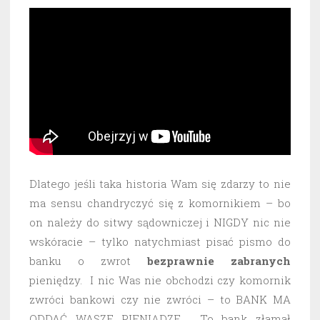
Dlatego jeśli taka historia Wam się zdarzy to nie
ma sensu chandryczyć się z komornikiem – bo
on należy do sitwy sądowniczej i NIGDY nic nie
wskóracie – tylko natychmiast pisać pismo do
banku o zwrot
bezprawnie
zabranych
pieniędzy. I nic Was nie obchodzi czy komornik
zwróci bankowi czy nie zwróci – to BANK MA
ODDAĆ WASZE PIENIĄDZE. To bank złamał