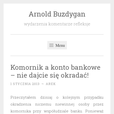
Arnold Buzdygan
Przeskocz
do
wydarzenia komentarze refleksje
treści
Menu
Komornik a konto bankowe
– nie dajcie się okradać!
1 STYCZNIA 2013
~
AREK
Przeczytałem dzisiaj o kolejnym przypadku
okradzenia niczemu niewinnej osoby przez
komornika przy współudziale banku. Ponieważ