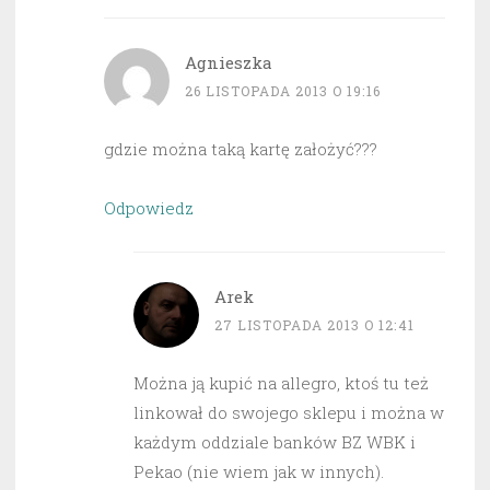
Agnieszka
26 LISTOPADA 2013 O 19:16
gdzie można taką kartę założyć???
Odpowiedz
Arek
27 LISTOPADA 2013 O 12:41
Można ją kupić na allegro, ktoś tu też
linkował do swojego sklepu i można w
każdym oddziale banków BZ WBK i
Pekao (nie wiem jak w innych).