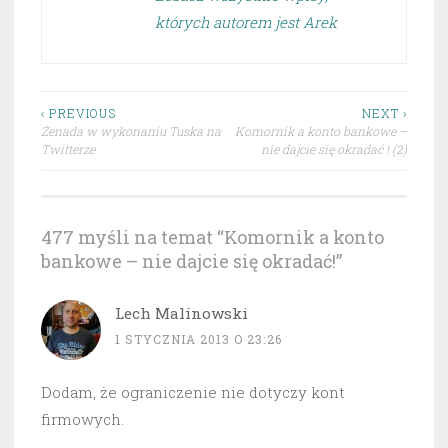
których autorem jest Arek
Nawigacja
‹ PREVIOUS
NEXT ›
Żenada w wykonaniu Tuska na
Komornik a konto bankowe –
wpisu
Twitterze
nie dajcie się okradać ! (2)
477 myśli na temat “
Komornik a konto
bankowe – nie dajcie się okradać!
”
Lech Malinowski
1 STYCZNIA 2013 O 23:26
Dodam, że ograniczenie nie dotyczy kont
firmowych.