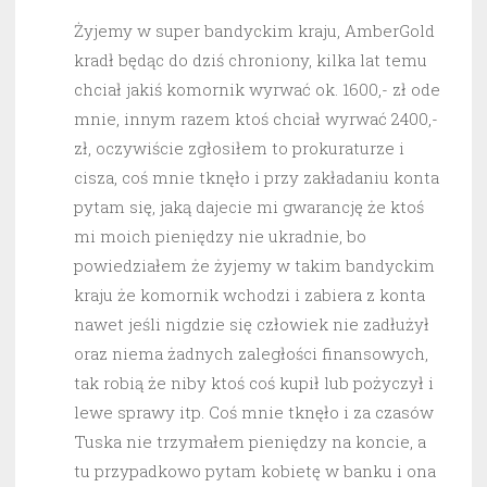
Żyjemy w super bandyckim kraju, AmberGold
kradł będąc do dziś chroniony, kilka lat temu
chciał jakiś komornik wyrwać ok. 1600,- zł ode
mnie, innym razem ktoś chciał wyrwać 2400,-
zł, oczywiście zgłosiłem to prokuraturze i
cisza, coś mnie tknęło i przy zakładaniu konta
pytam się, jaką dajecie mi gwarancję że ktoś
mi moich pieniędzy nie ukradnie, bo
powiedziałem że żyjemy w takim bandyckim
kraju że komornik wchodzi i zabiera z konta
nawet jeśli nigdzie się człowiek nie zadłużył
oraz niema żadnych zaległości finansowych,
tak robią że niby ktoś coś kupił lub pożyczył i
lewe sprawy itp. Coś mnie tknęło i za czasów
Tuska nie trzymałem pieniędzy na koncie, a
tu przypadkowo pytam kobietę w banku i ona