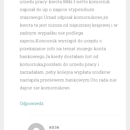
urzedu pracy-kwota 844z ł netto.komornik
napisał do up o zajęcie stypendium
stazowego.Urzad odpisał komornikowi,że
kwota ta jest niższa od najnizszej krajowej i w
zadnym wypadku nie podlega
zajeciu.Komornik wystapił do urzędu o
przekazanie info na temat mojego konta
bankowego.Ja kiedy dostałam list od
komornika,poszłam do urzedu pracy i
zarzadałam ,zeby kolejna wypłata srodków
nastapiła przelewem bankowym.Oto rada-nie
dajcie sie komornikowi.
Odpowiedz
ania