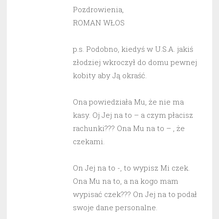
Pozdrowienia,
ROMAN WŁOS
p.s. Podobno, kiedyś w U.S.A. jakiś
złodziej wkroczył do domu pewnej
kobity aby Ją okraść.
Ona powiedziała Mu, że nie ma
kasy. Oj Jej na to – a czym płacisz
rachunki??? Ona Mu na to – , że
czekami.
On Jej na to -, to wypisz Mi czek.
Ona Mu na to, a na kogo mam
wypisać czek??? On Jej na to podał
swoje dane personalne.