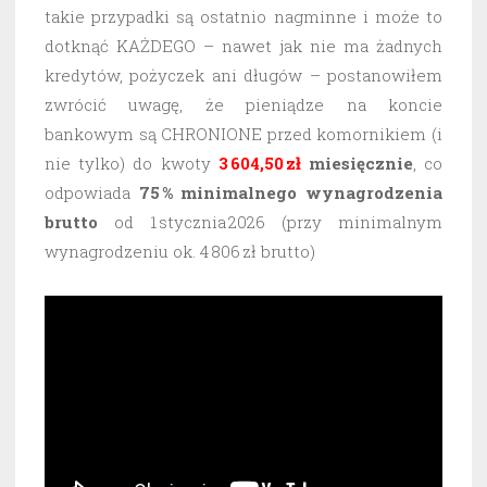
takie przypadki są ostatnio nagminne i może to
dotknąć KAŻDEGO – nawet jak nie ma żadnych
kredytów, pożyczek ani długów – postanowiłem
zwrócić uwagę, że pieniądze na koncie
bankowym są CHRONIONE przed komornikiem (i
nie tylko) do kwoty
3 604,50 zł
miesięcznie
, co
odpowiada
75 % minimalnego wynagrodzenia
brutto
od 1 stycznia 2026 (przy minimalnym
wynagrodzeniu ok. 4 806 zł brutto)