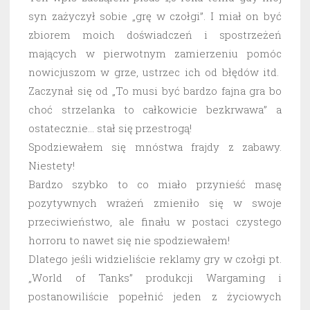
syn zażyczył sobie „grę w czołgi”. I miał on być
zbiorem moich doświadczeń i spostrzeżeń
mających w pierwotnym zamierzeniu pomóc
nowicjuszom w grze, ustrzec ich od błędów itd.
Zaczynał się od „To musi być bardzo fajna gra bo
choć strzelanka to całkowicie bezkrwawa” a
ostatecznie… stał się przestrogą!
Spodziewałem się mnóstwa frajdy z zabawy.
Niestety!
Bardzo szybko to co miało przynieść masę
pozytywnych wrażeń zmieniło się w swoje
przeciwieństwo, ale finału w postaci czystego
horroru to nawet się nie spodziewałem!
Dlatego jeśli widzieliście reklamy gry w czołgi pt.
„World of Tanks” produkcji Wargaming i
postanowiliście popełnić jeden z życiowych