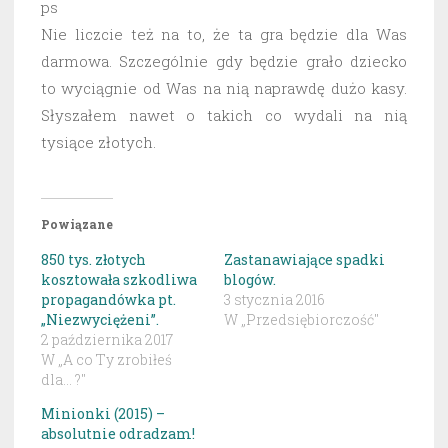
ps
Nie liczcie też na to, że ta gra będzie dla Was
darmowa. Szczególnie gdy będzie grało dziecko
to wyciągnie od Was na nią naprawdę dużo kasy.
Słyszałem nawet o takich co wydali na nią
tysiące złotych.
Powiązane
850 tys. złotych
Zastanawiające spadki
kosztowała szkodliwa
blogów.
propagandówka pt.
3 stycznia 2016
„Niezwyciężeni”.
W „Przedsiębiorczość"
2 października 2017
W „A co Ty zrobiłeś
dla... ?"
Minionki (2015) –
absolutnie odradzam!