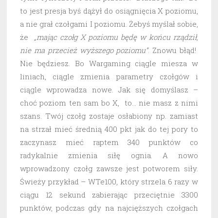
to jest presja byś dążył do osiągnięcia X poziomu,
a nie grał czołgami I poziomu. Żebyś myślał sobie,
że
„mając czołg X poziomu będę w końcu rządził,
nie ma przecież wyższego poziomu”
. Znowu błąd!
Nie będziesz. Bo Wargaming ciągle miesza w
liniach, ciągle zmienia parametry czołgów i
ciągle wprowadza nowe. Jak się domyślasz –
choć poziom ten sam bo X, to… nie masz z nimi
szans. Twój czołg zostaje osłabiony np. zamiast
na strzał mieć średnią 400 pkt jak do tej pory to
zaczynasz mieć raptem 340 punktów co
radykalnie zmienia siłę ognia. A nowo
wprowadzony czołg zawsze jest potworem siły.
Świeży przykład – WTe100, który strzela 6 razy w
ciągu 12 sekund zabierając przeciętnie 3300
punktów, podczas gdy na najcięższych czołgach