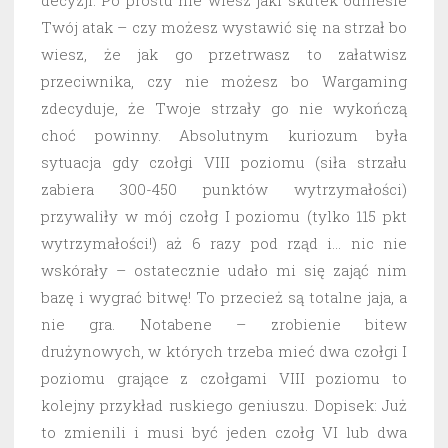
decyzji. Po prostu nie wiesz jaki skutek odniesie
Twój atak – czy możesz wystawić się na strzał bo
wiesz, że jak go przetrwasz to załatwisz
przeciwnika, czy nie możesz bo Wargaming
zdecyduje, że Twoje strzały go nie wykończą
choć powinny. Absolutnym kuriozum była
sytuacja gdy czołgi VIII poziomu (siła strzału
zabiera 300-450 punktów wytrzymałości)
przywaliły w mój czołg I poziomu (tylko 115 pkt
wytrzymałości!) aż 6 razy pod rząd i… nic nie
wskórały – ostatecznie udało mi się zająć nim
bazę i wygrać bitwę! To przecież są totalne jaja, a
nie gra. Notabene – zrobienie bitew
drużynowych, w których trzeba mieć dwa czołgi I
poziomu grające z czołgami VIII poziomu to
kolejny przykład ruskiego geniuszu. Dopisek: Już
to zmienili i musi być jeden czołg VI lub dwa