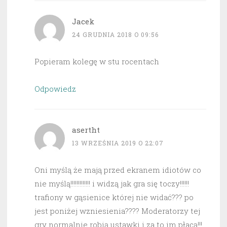
Jacek
24 GRUDNIA 2018 O 09:56
Popieram kolegę w stu rocentach
Odpowiedz
asertht
13 WRZEŚNIA 2019 O 22:07
Oni myślą że mają przed ekranem idiotów co
nie myślą!!!!!!!!!!!!! i widzą jak gra się toczy!!!!!!
trafiony w gąsienice której nie widać??? po
jest poniżej wzniesienia???? Moderatorzy tej
gry normalnie robią ustawki i za to im płacą!!!