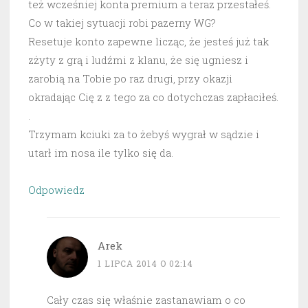
też wcześniej konta premium a teraz przestałeś.
Co w takiej sytuacji robi pazerny WG?
Resetuje konto zapewne licząc, że jesteś już tak
zżyty z grą i ludźmi z klanu, że się ugniesz i
zarobią na Tobie po raz drugi, przy okazji
okradając Cię z z tego za co dotychczas zapłaciłeś.
.
Trzymam kciuki za to żebyś wygrał w sądzie i
utarł im nosa ile tylko się da.
Odpowiedz
Arek
1 LIPCA 2014 O 02:14
Cały czas się właśnie zastanawiam o co