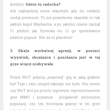
kredyty.
Gdzie tu radocha?
Ale najbardziej mnie wkurzyło gdy mi osłabili
czołgi premium. To już prawdziwy skandal, to tak
jakbyś kupił Maybacha, a po jakimś czasie zaczął
Ci jeździć jak Syrenka bo Ci go sprzedawca
zdalnie popsuł. Nie za to płaciłem!
3. Skala werbalnej agresji, w postaci
wyzwisk, obrażania i poniżania jest w tej
grze wręcz niebywała
.
Przed WoT jedyną „masową” grą w jaką grałem
był Tzar i tam czegoś takiego nie było. Nie wiem
czy WoT jest po prostu typowym reprezentantem
gier MMO i pokazuje plugawość dzisiejszej
populacji, czy też frustracja graczy w tej grze