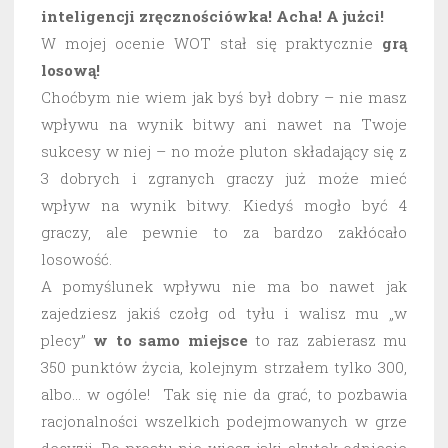
inteligencji zręcznościówka! Acha! A jużci!
W mojej ocenie WOT stał się praktycznie
grą
losową!
Choćbym nie wiem jak byś był dobry – nie masz
wpływu na wynik bitwy ani nawet na Twoje
sukcesy w niej – no może pluton składający się z
3 dobrych i zgranych graczy już może mieć
wpływ na wynik bitwy. Kiedyś mogło być 4
graczy, ale pewnie to za bardzo zakłócało
losowość.
A pomyślunek wpływu nie ma bo nawet jak
zajedziesz jakiś czołg od tyłu i walisz mu „w
plecy”
w to samo miejsce
to raz zabierasz mu
350 punktów życia, kolejnym strzałem tylko 300,
albo… w ogóle! Tak się nie da grać, to pozbawia
racjonalności wszelkich podejmowanych w grze