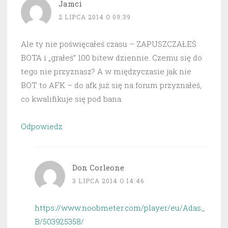
Jamci
2 LIPCA 2014 O 09:39
Ale ty nie poświęcałeś czasu – ZAPUSZCZAŁEŚ
BOTA i „grałeś” 100 bitew dziennie. Czemu się do
tego nie przyznasz? A w międzyczasie jak nie
BOT to AFK – do afk już się na forum przyznałeś,
co kwalifikuje się pod bana.
Odpowiedz
Don Corleone
3 LIPCA 2014 O 14:46
https://www.noobmeter.com/player/eu/Adas_
B/503925358/