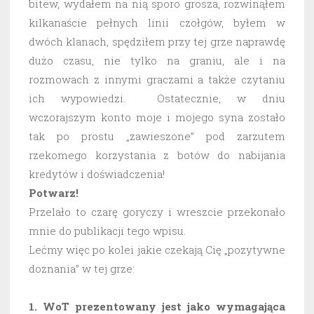
bitew, wydałem na nią sporo grosza, rozwinąłem
kilkanaście pełnych linii czołgów, byłem w
dwóch klanach, spędziłem przy tej grze naprawdę
dużo czasu, nie tylko na graniu, ale i na
rozmowach z innymi graczami a także czytaniu
ich wypowiedzi. Ostatecznie, w dniu
wczorajszym konto moje i mojego syna zostało
tak po prostu „zawieszone” pod zarzutem
rzekomego korzystania z botów do nabijania
kredytów i doświadczenia!
Potwarz!
Przelało to czarę goryczy i wreszcie przekonało
mnie do publikacji tego wpisu.
Lećmy więc po kolei jakie czekają Cię „pozytywne
doznania” w tej grze:
1. WoT prezentowany jest jako wymagająca