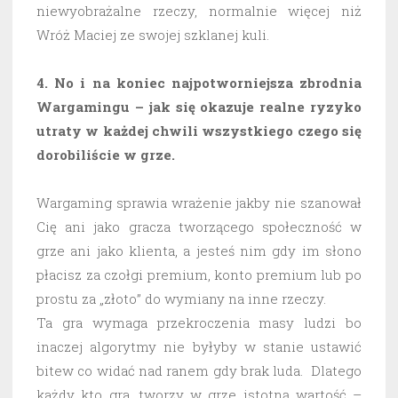
niewyobrażalne rzeczy, normalnie więcej niż
Wróż Maciej ze swojej szklanej kuli.
4. No i na koniec najpotworniejsza zbrodnia
Wargamingu – jak się okazuje realne ryzyko
utraty w każdej chwili wszystkiego czego się
dorobiliście w grze.
Wargaming sprawia wrażenie jakby nie szanował
Cię ani jako gracza tworzącego społeczność w
grze ani jako klienta, a jesteś nim gdy im słono
płacisz za czołgi premium, konto premium lub po
prostu za „złoto” do wymiany na inne rzeczy.
Ta gra wymaga przekroczenia masy ludzi bo
inaczej algorytmy nie byłyby w stanie ustawić
bitew co widać nad ranem gdy brak luda. Dlatego
każdy kto gra, tworzy w grze istotną wartość –