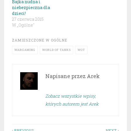
Bajka nudna i
niebezpieczna dla
dzieci!
27 czerwca 2015
W „Ogólne"
ZAMIESZCZONE W
OGÓLNE
WARGAMING
WORLD OF TANKS
WOT
Napisane przez
Arek
Zobacz wszystkie wpisy,
których autorem jest Arek
‹ PREVIOUS
NEXT ›