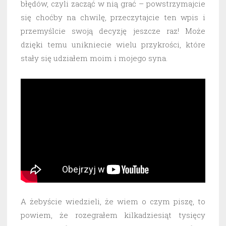
błędów, czyli zacząć w nią grać – powstrzymajcie
się choćby na chwilę, przeczytajcie ten wpis i
przemyślcie swoją decyzję jeszcze raz! Może
dzięki temu unikniecie wielu przykrości, które
stały się udziałem moim i mojego syna.
A żebyście wiedzieli, że wiem o czym piszę, to
powiem, że rozegrałem kilkadziesiąt tysięcy