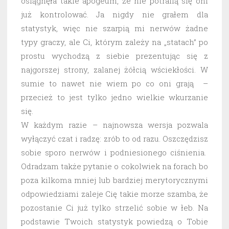
osiągnęła takie apogeum, że nie potrafią się oni
już kontrolować. Ja nigdy nie grałem dla
statystyk, więc nie szarpią mi nerwów żadne
typy graczy, ale Ci, którym zależy na „statach” po
prostu wychodzą z siebie prezentując się z
najgorszej strony, zalanej żółcią wściekłości. W
sumie to nawet nie wiem po co oni grają –
przecież to jest tylko jedno wielkie wkurzanie
się.
W każdym razie – najnowsza wersja pozwala
wyłączyć czat i radzę: zrób to od razu. Oszczędzisz
sobie sporo nerwów i podniesionego ciśnienia.
Odradzam także pytanie o cokolwiek na forach bo
poza kilkoma mniej lub bardziej merytorycznymi
odpowiedziami zaleje Cię takie morze szamba, że
pozostanie Ci już tylko strzelić sobie w łeb. Na
podstawie Twoich statystyk powiedzą o Tobie