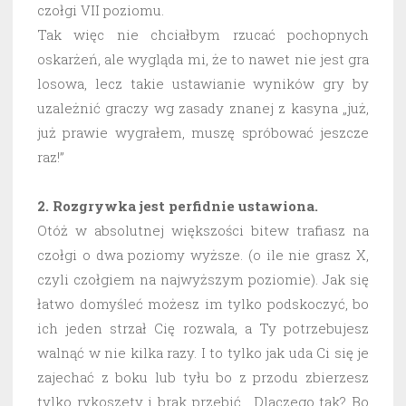
czołgi VII poziomu.
Tak więc nie chciałbym rzucać pochopnych
oskarżeń, ale wygląda mi, że to nawet nie jest gra
losowa, lecz takie ustawianie wyników gry by
uzależnić graczy wg zasady znanej z kasyna „już,
już prawie wygrałem, muszę spróbować jeszcze
raz!”
2. Rozgrywka jest perfidnie ustawiona.
Otóż w absolutnej większości bitew trafiasz na
czołgi o dwa poziomy wyższe. (o ile nie grasz X,
czyli czołgiem na najwyższym poziomie). Jak się
łatwo domyśleć możesz im tylko podskoczyć, bo
ich jeden strzał Cię rozwala, a Ty potrzebujesz
walnąć w nie kilka razy. I to tylko jak uda Ci się je
zajechać z boku lub tyłu bo z przodu zbierzesz
tylko rykoszety i brak przebić. Dlaczego tak? Bo