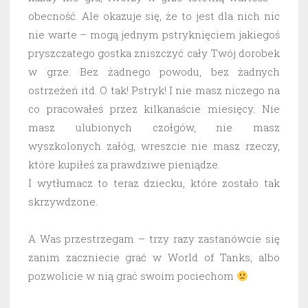
obecność. Ale okazuje się, że to jest dla nich nic
nie warte – mogą jednym pstryknięciem jakiegoś
pryszczatego gostka zniszczyć cały Twój dorobek
w grze. Bez żadnego powodu, bez żadnych
ostrzeżeń itd. O tak! Pstryk! I nie masz niczego na
co pracowałeś przez kilkanaście miesięcy. Nie
masz ulubionych czołgów, nie masz
wyszkolonych załóg, wreszcie nie masz rzeczy,
które kupiłeś za prawdziwe pieniądze.
I wytłumacz to teraz dziecku, które zostało tak
skrzywdzone.
A Was przestrzegam – trzy razy zastanówcie się
zanim zaczniecie grać w World of Tanks, albo
pozwolicie w nią grać swoim pociechom