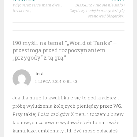
Nawigacja
Więc teraz serca mam dwa…
BLOGERZY nic się nie stało !
wpisu
trzeci raz :)
Czyli czy nadejdą czasy, że będą
szanować blogerów?
190 myśli na temat “
„World of Tanks” –
przestroga przed rozpoczynaniem
„przygody” z tą grą.
”
test
1 LIPCA 2014 O 01:43
Jak dla mnie to kwalifikuje się to pod kradzież i
próbę wyłudzenia kolejnych pieniędzy przez WG.
Przy takiej ilości czołgów X tieru i toczeniu bitew
klanowych zapewne wydawałeś złoto na trwałe
kamuflaże, emblematy itd. Być może opłacałeś