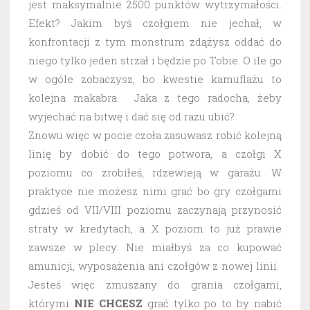
jest maksymalnie 2500 punktów wytrzymałości.
Efekt? Jakim byś czołgiem nie jechał, w
konfrontacji z tym monstrum zdążysz oddać do
niego tylko jeden strzał i będzie po Tobie. O ile go
w ogóle zobaczysz, bo kwestie kamuflażu to
kolejna makabra. Jaka z tego radocha, żeby
wyjechać na bitwę i dać się od razu ubić?
Znowu więc w pocie czoła zasuwasz robić kolejną
linię by dobić do tego potwora, a czołgi X
poziomu co zrobiłeś, rdzewieją w garażu. W
praktyce nie możesz nimi grać bo gry czołgami
gdzieś od VII/VIII poziomu zaczynają przynosić
straty w kredytach, a X poziom to już prawie
zawsze w plecy. Nie miałbyś za co kupować
amunicji, wyposażenia ani czołgów z nowej linii.
Jesteś więc zmuszany do grania czołgami,
którymi
NIE CHCESZ
grać tylko po to by nabić