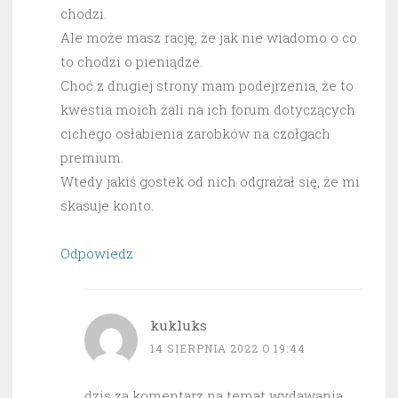
chodzi.
Ale może masz rację, że jak nie wiadomo o co
to chodzi o pieniądze.
Choć z drugiej strony mam podejrzenia, że to
kwestia moich żali na ich forum dotyczących
cichego osłabienia zarobków na czołgach
premium.
Wtedy jakiś gostek od nich odgrażał się, że mi
skasuje konto.
Odpowiedz
kukluks
14 SIERPNIA 2022 O 19:44
dzis za komentarz na temat wydawania