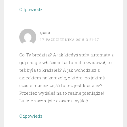
Odpowiedz
gosc
17 PAŹDZIERNIKA 2015 O 21:27
Co Ty bredzisz? A jak kiedyś stały automaty z
grą i nagle właściciel automat likwidował, to
też była to kradzież? A jak wchodzisz z
dzieckiem na karuzelę, z której po jakimś
czasie musisz zejść to też jest kradzież?
Przecież wydałeś na to realne pieniądze!
Ludzie zacznijcie czasem myśleć.
Odpowiedz