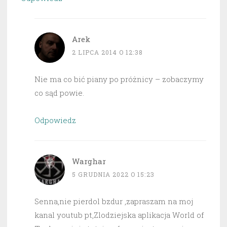
Arek
2 LIPCA 2014 O 12:38
Nie ma co bić piany po próżnicy – zobaczymy
co sąd powie.
Odpowiedz
Warghar
5 GRUDNIA 2022 O 15:23
Senna,nie pierdol bzdur ,zapraszam na moj
kanal youtub pt,Zlodziejska aplikacja World of