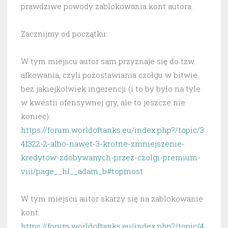
prawdziwe powody zablokowania kont autora.
Zacznijmy od początku.
W tym miejscu autor sam przyznaje się do tzw.
afkowania, czyli pozostawiania czołgu w bitwie
bez jakiejkolwiek ingerencji (i to by było na tyle
w kwestii ofensywnej gry, ale to jeszcze nie
koniec):
https://forum.worldoftanks.eu/index.php?/topic/3
41322-2-albo-nawet-3-krotne-zmniejszenie-
kredytow-zdobywanych-przez-czolgi-premium-
viii/page__hl__adam_b#topmost
W tym miejscu autor skarży się na zablokowanie
kont:
https://forum.worldoftanks.eu/index.php?/topic/4