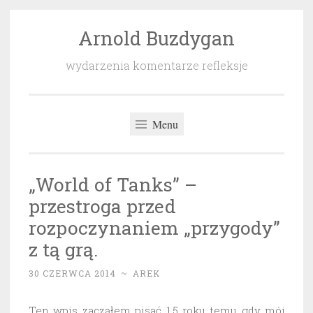
Arnold Buzdygan
Przeskocz
do
wydarzenia komentarze refleksje
treści
Menu
„World of Tanks” –
przestroga przed
rozpoczynaniem „przygody”
z tą grą.
30 CZERWCA 2014
~
AREK
Ten wpis zacząłem pisać 1,5 roku temu gdy mój