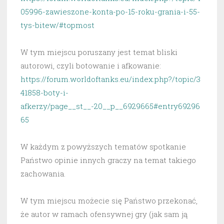
05996-zawieszone-konta-po-15-roku-grania-i-55-
tys-bitew/#topmost
W tym miejscu poruszany jest temat bliski
autorowi, czyli botowanie i afkowanie:
https://forum.worldoftanks.eu/index.php?/topic/3
41858-boty-i-
afkerzy/page__st__-20__p__6929665#entry69296
65
W każdym z powyższych tematów spotkanie
Państwo opinie innych graczy na temat takiego
zachowania.
W tym miejscu możecie się Państwo przekonać,
że autor w ramach ofensywnej gry (jak sam ją