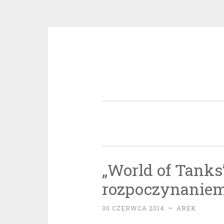
Przeskocz
do
treści
„World of Tanks
rozpoczynaniem 
30 CZERWCA 2014
~
AREK