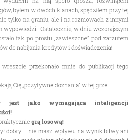
ew, wydałem na nią sporo grosza, rozwinąłem
ołgów, byłem w dwóch klanach, spędziłem przy tej
ie tylko na graniu, ale i na rozmowach z innymi
ch wypowiedzi. Ostatecznie, w dniu wczorajszym
ostało tak po prostu „zawieszone” pod zarzutem
ów do nabijania kredytów i doświadczenia!
i wreszcie przekonało mnie do publikacji tego
ekają Cię „pozytywne doznania” w tej grze:
 jest jako wymagająca inteligencji
żci!
 praktycznie
grą losową!
ył dobry – nie masz wpływu na wynik bitwy ani