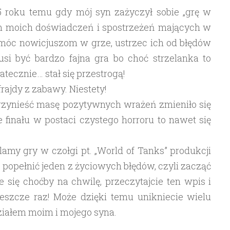
5 roku temu gdy mój syn zażyczył sobie „grę w
rem moich doświadczeń i spostrzeżeń mających w
óc nowicjuszom w grze, ustrzec ich od błędów
usi być bardzo fajna gra bo choć strzelanka to
tecznie… stał się przestrogą!
ajdy z zabawy. Niestety!
przynieść masę pozytywnych wrażeń zmieniło się
 finału w postaci czystego horroru to nawet się
klamy gry w czołgi pt. „World of Tanks” produkcji
 popełnić jeden z życiowych błędów, czyli zacząć
 się choćby na chwilę, przeczytajcie ten wpis i
jeszcze raz! Może dzięki temu unikniecie wielu
udziałem moim i mojego syna.