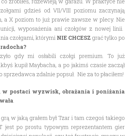
 co zrobiłeś, rdzewieją w garażu. W praktyce nie
zołgami gdzieś od VII/VIII poziomu zaczynają
h, a X poziom to już prawie zawsze w plecy. Nie
icji, wyposażenia ani czołgów z nowej linii.
nia czołgami, którymi
NIE CHCESZ
grać tylko po
 radocha?
zyło gdy mi osłabili czołgi premium. To już
akbyś kupił Maybacha, a po jakimś czasie zaczął
go sprzedawca zdalnie popsuł. Nie za to płaciłem!
i, w postaci wyzwisk, obrażania i poniżania
ywała
.
rą w jaką grałem był Tzar i tam czegoś takiego
T jest po prostu typowym reprezentantem gier
isiejszej populacji, czy też frustracja graczy w