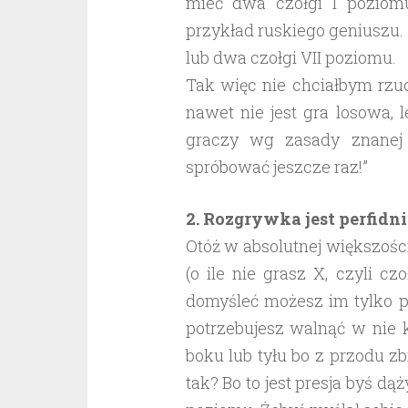
mieć dwa czołgi I poziomu
przykład ruskiego geniuszu. D
lub dwa czołgi VII poziomu.
Tak więc nie chciałbym rzu
nawet nie jest gra losowa, 
graczy wg zasady znanej 
spróbować jeszcze raz!”
2. Rozgrywka jest perfidn
Otóż w absolutnej większośc
(o ile nie grasz X, czyli c
domyśleć możesz im tylko po
potrzebujesz walnąć w nie ki
boku lub tyłu bo z przodu zb
tak? Bo to jest presja byś dą