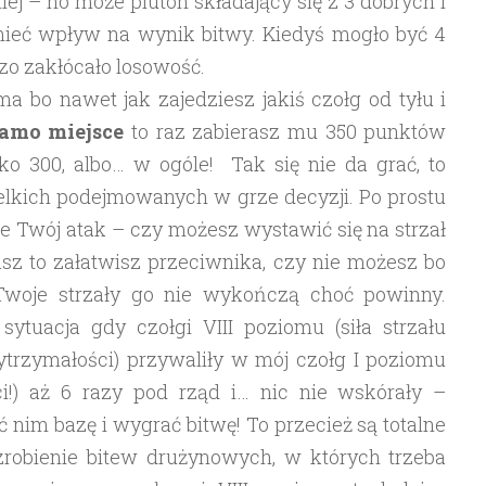
ej – no może pluton składający się z 3 dobrych i
ieć wpływ na wynik bitwy. Kiedyś mogło być 4
dzo zakłócało losowość.
 bo nawet jak zajedziesz jakiś czołg od tyłu i
samo miejsce
to raz zabierasz mu 350 punktów
lko 300, albo… w ogóle! Tak się nie da grać, to
elkich podejmowanych w grze decyzji. Po prostu
ie Twój atak – czy możesz wystawić się na strzał
asz to załatwisz przeciwnika, czy nie możesz bo
Twoje strzały go nie wykończą choć powinny.
ytuacja gdy czołgi VIII poziomu (siła strzału
trzymałości) przywaliły w mój czołg I poziomu
ci!) aż 6 razy pod rząd i… nic nie wskórały –
ć nim bazę i wygrać bitwę! To przecież są totalne
 zrobienie bitew drużynowych, w których trzeba