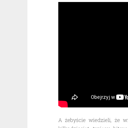
A żebyście wiedzieli, że 