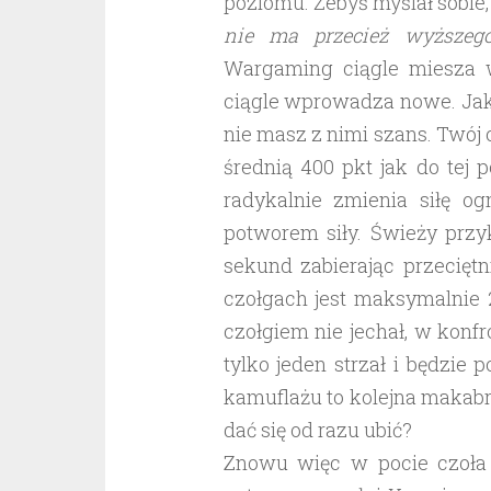
poziomu. Żebyś myślał sobie
nie ma przecież wyższeg
Wargaming ciągle miesza w
ciągle wprowadza nowe. Jak
nie masz z nimi szans. Twój c
średnią 400 pkt jak do tej
radykalnie zmienia siłę 
potworem siły. Świeży przy
sekund zabierając przecięt
czołgach jest maksymalnie 
czołgiem nie jechał, w konf
tylko jeden strzał i będzie 
kamuflażu to kolejna makabr
dać się od razu ubić?
Znowu więc w pocie czoła z