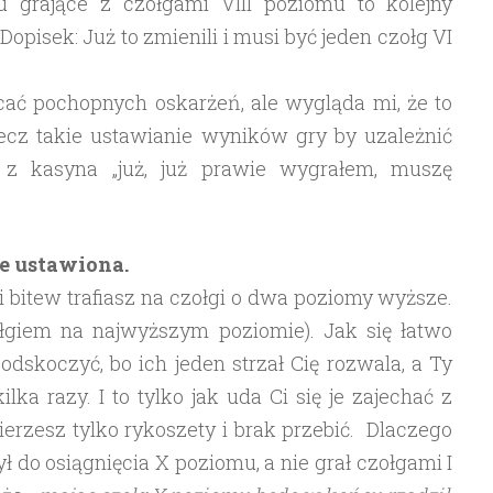
 grające z czołgami VIII poziomu to kolejny
opisek: Już to zmienili i musi być jeden czołg VI
cać pochopnych oskarżeń, ale wygląda mi, że to
lecz takie ustawianie wyników gry by uzależnić
z kasyna „już, już prawie wygrałem, muszę
ie ustawiona.
i bitew trafiasz na czołgi o dwa poziomy wyższe.
zołgiem na najwyższym poziomie). Jak się łatwo
dskoczyć, bo ich jeden strzał Cię rozwala, a Ty
lka razy. I to tylko jak uda Ci się je zajechać z
ierzesz tylko rykoszety i brak przebić. Dlaczego
żył do osiągnięcia X poziomu, a nie grał czołgami I