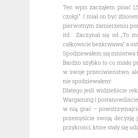
Ten wpis zacząłem pisać 1,
czołgi”. I miał on być zbio
pierwotnym zamierzeniu pom
itd. Zaczynał się od „To m
całkowicie bezkrwawa” a osta
Spodziewałem się mnóstwa fr
Bardzo szybko to co miało 
w swoje przeciwieństwo, ale
nie spodziewałem!
Dlatego jeśli widzieliście re
Wargaming i postanowiliście
w nią grać – powstrzymajcie
przemyślcie swoją decyzję 
przykrości, które stały się 