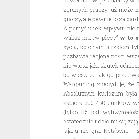
nawet na Twoje sukcesy w ni
zgranych graczy już może m
graczy, ale pewnie to za bar
A pomyślunek wpływu nie ma
walisz mu „w plecy”
w to 
życia, kolejnym strzałem ty
pozbawia racjonalności wsz
nie wiesz jaki skutek odnies
bo wiesz, że jak go przetrw
Wargaming zdecyduje, że 
Absolutnym kuriozum była s
zabiera 300-450 punktów wy
(tylko 115 pkt wytrzymałoś
ostatecznie udało mi się zają
jaja, a nie gra. Notabene –