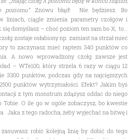
, że
„mając czołg X poziomu będę w końcu rządził,
o poziomu”
. Znowu błąd! Nie będziesz. Bo
 liniach, ciągle zmienia parametry czołgów i
 się domyślasz – choć poziom ten sam bo X, to…
zołg zostaje osłabiony np. zamiast na strzał mieć
 pory to zaczynasz mieć raptem 340 punktów co
ognia. A nowo wprowadzony czołg zawsze jest
kład – WTe100, który strzela 6 razy w ciągu 12
nie 3300 punktów, podczas gdy na najcięższych
2500 punktów wytrzymałości. Efekt? Jakim byś
rontacji z tym monstrum zdążysz oddać do niego
po Tobie. O ile go w ogóle zobaczysz, bo kwestie
a. Jaka z tego radocha, żeby wyjechać na bitwę i
asuwasz robić kolejną linię by dobić do tego