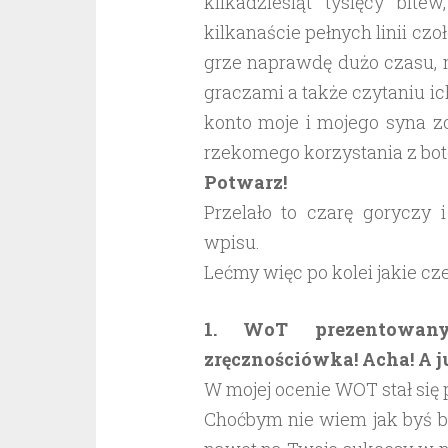
kilkadziesiąt tysięcy bit
kilkanaście pełnych linii cz
grze naprawdę dużo czasu, n
graczami a także czytaniu i
konto moje i mojego syna z
rzekomego korzystania z bot
Potwarz!
Przelało to czarę goryczy 
wpisu.
Lećmy więc po kolei jakie cz
1. WoT prezentowany
zręcznościówka! Acha! A ju
W mojej ocenie WOT stał się
Choćbym nie wiem jak byś b