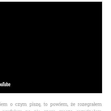
wiem o czym piszę, to powiem, że rozegrałem