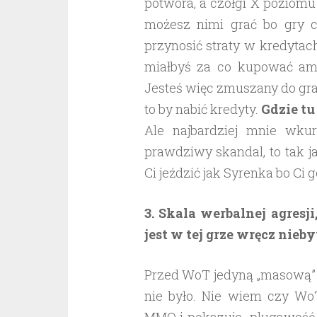
potwora, a czołgi X poziomu
możesz nimi grać bo gry c
przynosić straty w kredytac
miałbyś za co kupować amun
Jesteś więc zmuszany do gra
to by nabić kredyty.
Gdzie tu
Ale najbardziej mnie wkur
prawdziwy skandal, to tak j
Ci jeździć jak Syrenka bo Ci 
3. Skala werbalnej agresj
jest w tej grze wręcz nieb
Przed WoT jedyną „masową” g
nie było. Nie wiem czy Wo
MMO i pokazuje plugawość dz