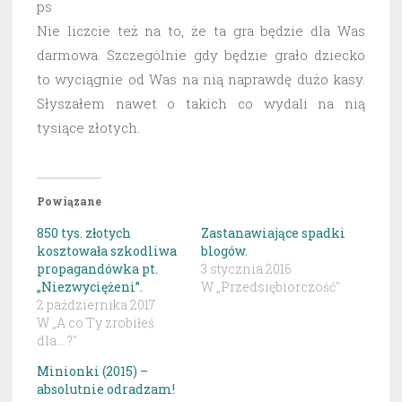
ps
Nie liczcie też na to, że ta gra będzie dla Was
darmowa. Szczególnie gdy będzie grało dziecko
to wyciągnie od Was na nią naprawdę dużo kasy.
Słyszałem nawet o takich co wydali na nią
tysiące złotych.
Powiązane
850 tys. złotych
Zastanawiające spadki
kosztowała szkodliwa
blogów.
propagandówka pt.
3 stycznia 2016
„Niezwyciężeni”.
W „Przedsiębiorczość"
2 października 2017
W „A co Ty zrobiłeś
dla... ?"
Minionki (2015) –
absolutnie odradzam!