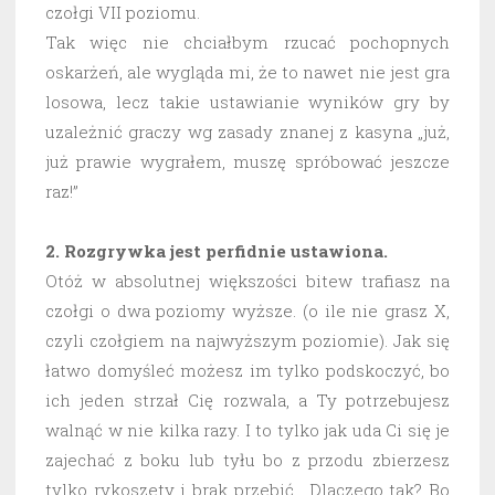
czołgi VII poziomu.
Tak więc nie chciałbym rzucać pochopnych
oskarżeń, ale wygląda mi, że to nawet nie jest gra
losowa, lecz takie ustawianie wyników gry by
uzależnić graczy wg zasady znanej z kasyna „już,
już prawie wygrałem, muszę spróbować jeszcze
raz!”
2. Rozgrywka jest perfidnie ustawiona.
Otóż w absolutnej większości bitew trafiasz na
czołgi o dwa poziomy wyższe. (o ile nie grasz X,
czyli czołgiem na najwyższym poziomie). Jak się
łatwo domyśleć możesz im tylko podskoczyć, bo
ich jeden strzał Cię rozwala, a Ty potrzebujesz
walnąć w nie kilka razy. I to tylko jak uda Ci się je
zajechać z boku lub tyłu bo z przodu zbierzesz
tylko rykoszety i brak przebić. Dlaczego tak? Bo