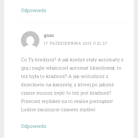
Odpowiedz
gosc
17 PAŹDZIERNIKA 2015 O 21:27
Co Ty bredzisz? A jak kiedyś stały automaty z
grą i nagle właściciel automat likwidował, to
też była to kradzież? A jak wchodzisz z
dzieckiem na karuzelę, z której po jakimś
czasie musisz zejść to też jest kradzież?
Przecież wydałeś na to realne pieniądze!
Ludzie zacznijcie czasem myśleć.
Odpowiedz