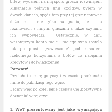
bitew, wydałem na nią sporo grosza, rozwinąłem
kilkanaście pełnych linii czołgów, byłem w
dwóch klanach, spędziłem przy tej grze naprawdę
dużo czasu, nie tylko na graniu, ale i na
rozmowach z innymi graczami a także czytaniu
ich wypowiedzi. Ostatecznie, w dniu
wczorajszym konto moje i mojego syna zostało
tak po prostu „zawieszone” pod zarzutem
rzekomego korzystania z botów do nabijania
kredytów i doświadczenia!
Potwarz!
Przelało to czarę goryczy i wreszcie przekonało
mnie do publikacji tego wpisu.
Lećmy więc po kolei jakie czekają Cię „pozytywne
doznania” w tej grze:
1. WoT prezentowany jest jako wymagająca