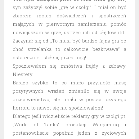
syn zażyczył sobie „grę w czołgi”. I miał on być
zbiorem moich doświadczeń i spostrzeżeń
mających w pierwotnym zamierzeniu pomóc
nowicjuszom w grze, ustrzec ich od błędów itd.
Zaczynał się od „To musi być bardzo fajna gra bo
choć strzelanka to całkowicie bezkrwawa” a
ostatecznie… stał się przestrogą!
Spodziewałem się mnóstwa frajdy z zabawy.
Niestety!
Bardzo szybko to co miało przynieść masę
pozytywnych wrażeń zmieniło się w swoje
przeciwieństwo, ale finału w postaci czystego
horroru to nawet się nie spodziewałem!
Dlatego jeśli widzieliście reklamy gry w czołgi pt.
„World of Tanks” produkcji Wargaming i
postanowiliście popełnić jeden z życiowych