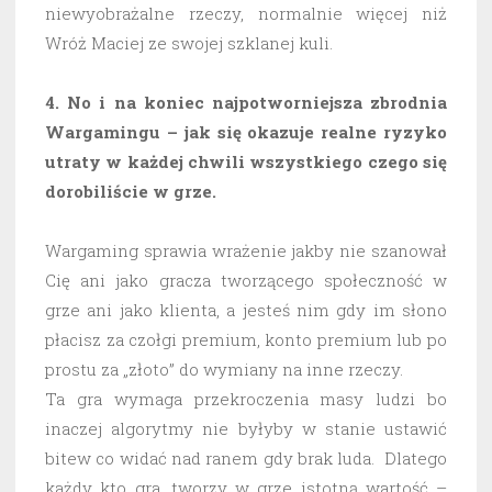
niewyobrażalne rzeczy, normalnie więcej niż
Wróż Maciej ze swojej szklanej kuli.
4. No i na koniec najpotworniejsza zbrodnia
Wargamingu – jak się okazuje realne ryzyko
utraty w każdej chwili wszystkiego czego się
dorobiliście w grze.
Wargaming sprawia wrażenie jakby nie szanował
Cię ani jako gracza tworzącego społeczność w
grze ani jako klienta, a jesteś nim gdy im słono
płacisz za czołgi premium, konto premium lub po
prostu za „złoto” do wymiany na inne rzeczy.
Ta gra wymaga przekroczenia masy ludzi bo
inaczej algorytmy nie byłyby w stanie ustawić
bitew co widać nad ranem gdy brak luda. Dlatego
każdy kto gra, tworzy w grze istotną wartość –