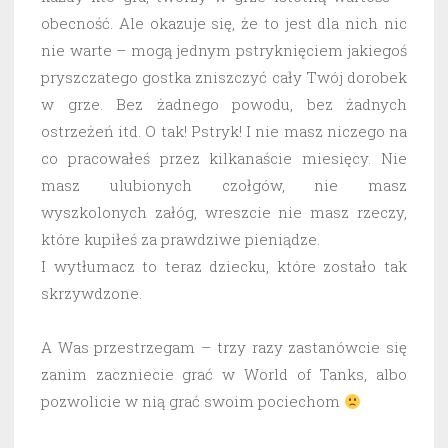
obecność. Ale okazuje się, że to jest dla nich nic
nie warte – mogą jednym pstryknięciem jakiegoś
pryszczatego gostka zniszczyć cały Twój dorobek
w grze. Bez żadnego powodu, bez żadnych
ostrzeżeń itd. O tak! Pstryk! I nie masz niczego na
co pracowałeś przez kilkanaście miesięcy. Nie
masz ulubionych czołgów, nie masz
wyszkolonych załóg, wreszcie nie masz rzeczy,
które kupiłeś za prawdziwe pieniądze.
I wytłumacz to teraz dziecku, które zostało tak
skrzywdzone.
A Was przestrzegam – trzy razy zastanówcie się
zanim zaczniecie grać w World of Tanks, albo
pozwolicie w nią grać swoim pociechom