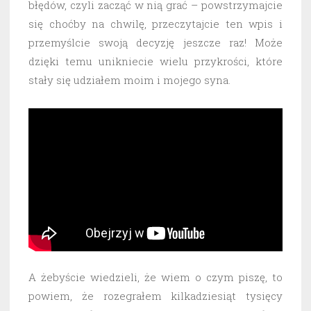
błędów, czyli zacząć w nią grać – powstrzymajcie
się choćby na chwilę, przeczytajcie ten wpis i
przemyślcie swoją decyzję jeszcze raz! Może
dzięki temu unikniecie wielu przykrości, które
stały się udziałem moim i mojego syna.
A żebyście wiedzieli, że wiem o czym piszę, to
powiem, że rozegrałem kilkadziesiąt tysięcy