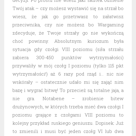
decyzji. Po prostu nie wiesz jaki skutek odniesie
Twój atak – czy możesz wystawić się na strzał bo
wiesz, że jak go przetrwasz to załatwisz
przeciwnika, czy nie możesz bo Wargaming
zdecyduje, że Twoje strzały go nie wykończą
choć powinny. Absolutnym kuriozum była
sytuacja gdy czołgi VIII poziomu (siła strzału
zabiera 300-450 punktów wytrzymałości)
przywaliły w mój czołg I poziomu (tylko 115 pkt
wytrzymałości!) aż 6 razy pod rząd i… nic nie
wskórały – ostatecznie udało mi się zająć nim
bazę i wygrać bitwę! To przecież są totalne jaja, a
nie gra. Notabene – zrobienie bitew
drużynowych, w których trzeba mieć dwa czołgi I
poziomu grające z czołgami VIII poziomu to
kolejny przykład ruskiego geniuszu. Dopisek: Już
to zmienili i musi być jeden czołg VI lub dwa