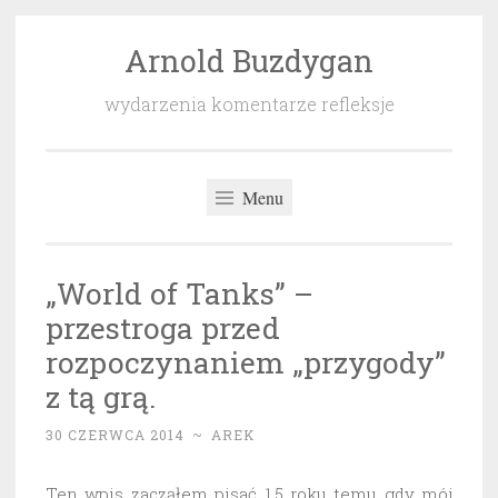
Arnold Buzdygan
Przeskocz
do
wydarzenia komentarze refleksje
treści
Menu
„World of Tanks” –
przestroga przed
rozpoczynaniem „przygody”
z tą grą.
30 CZERWCA 2014
~
AREK
Ten wpis zacząłem pisać 1,5 roku temu gdy mój