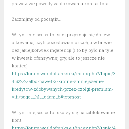
prawdziwe powody zablokowania kont autora.
Zacznijmy od początku.
W tym miejscu autor sam przyznaje się do tzw.
afkowania, czyli pozostawiania czołgu w bitwie
bez jakiejkolwiek ingerencji (i to by było na tyle
w kwestii ofensywnej gry, ale to jeszcze nie
koniec):
https://forum.worldoftanks.eu/index.php?/topic/3
41322-2-albo-nawet-3-krotne-zmniejszenie-
kredytow-zdobywanych-przez-czolgi-premium-
viii/page__hl__adam_b#topmost
W tym miejscu autor skarży się na zablokowanie
kont:
https://forum.worldoftanks.eu/index.php?/topic/4