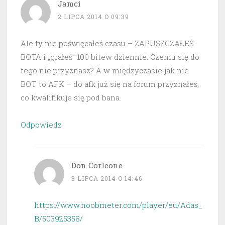
Jamci
2 LIPCA 2014 O 09:39
Ale ty nie poświęcałeś czasu – ZAPUSZCZAŁEŚ
BOTA i „grałeś” 100 bitew dziennie. Czemu się do
tego nie przyznasz? A w międzyczasie jak nie
BOT to AFK – do afk już się na forum przyznałeś,
co kwalifikuje się pod bana.
Odpowiedz
Don Corleone
3 LIPCA 2014 O 14:46
https://www.noobmeter.com/player/eu/Adas_
B/503925358/