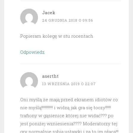
Jacek
24 GRUDNIA 2018 O 09:56
Popieram kolegę w stu rocentach
Odpowiedz
asertht
13 WRZEŚNIA 2019 O 22:07
Oni myślą że mają przed ekranem idiotów co
nie myślą!!!!!!!!!!!!! i widzą jak gra się toczy!!!!!!
trafiony w gąsienice której nie widać??? po
jest poniżej wzniesienia???? Moderatorzy tej
gry normalnie robią ustawki i za to im płacą!!!