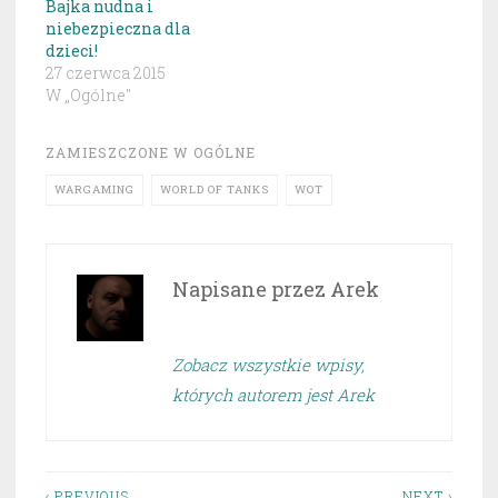
Bajka nudna i
niebezpieczna dla
dzieci!
27 czerwca 2015
W „Ogólne"
ZAMIESZCZONE W
OGÓLNE
WARGAMING
WORLD OF TANKS
WOT
Napisane przez
Arek
Zobacz wszystkie wpisy,
których autorem jest Arek
‹ PREVIOUS
NEXT ›