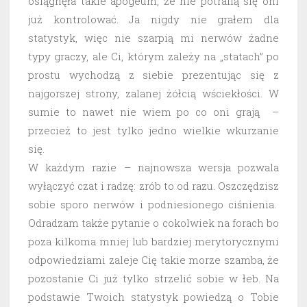
osiągnęła takie apogeum, że nie potrafią się oni
już kontrolować. Ja nigdy nie grałem dla
statystyk, więc nie szarpią mi nerwów żadne
typy graczy, ale Ci, którym zależy na „statach” po
prostu wychodzą z siebie prezentując się z
najgorszej strony, zalanej żółcią wściekłości. W
sumie to nawet nie wiem po co oni grają –
przecież to jest tylko jedno wielkie wkurzanie
się.
W każdym razie – najnowsza wersja pozwala
wyłączyć czat i radzę: zrób to od razu. Oszczędzisz
sobie sporo nerwów i podniesionego ciśnienia.
Odradzam także pytanie o cokolwiek na forach bo
poza kilkoma mniej lub bardziej merytorycznymi
odpowiedziami zaleje Cię takie morze szamba, że
pozostanie Ci już tylko strzelić sobie w łeb. Na
podstawie Twoich statystyk powiedzą o Tobie