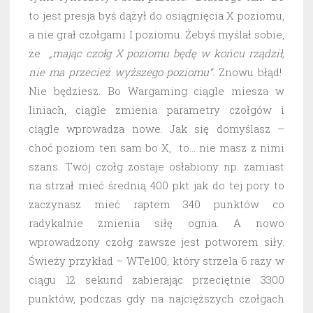
to jest presja byś dążył do osiągnięcia X poziomu,
a nie grał czołgami I poziomu. Żebyś myślał sobie,
że
„mając czołg X poziomu będę w końcu rządził,
nie ma przecież wyższego poziomu”
. Znowu błąd!
Nie będziesz. Bo Wargaming ciągle miesza w
liniach, ciągle zmienia parametry czołgów i
ciągle wprowadza nowe. Jak się domyślasz –
choć poziom ten sam bo X, to… nie masz z nimi
szans. Twój czołg zostaje osłabiony np. zamiast
na strzał mieć średnią 400 pkt jak do tej pory to
zaczynasz mieć raptem 340 punktów co
radykalnie zmienia siłę ognia. A nowo
wprowadzony czołg zawsze jest potworem siły.
Świeży przykład – WTe100, który strzela 6 razy w
ciągu 12 sekund zabierając przeciętnie 3300
punktów, podczas gdy na najcięższych czołgach