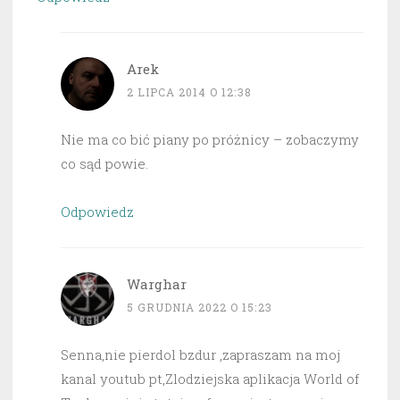
Arek
2 LIPCA 2014 O 12:38
Nie ma co bić piany po próżnicy – zobaczymy
co sąd powie.
Odpowiedz
Warghar
5 GRUDNIA 2022 O 15:23
Senna,nie pierdol bzdur ,zapraszam na moj
kanal youtub pt,Zlodziejska aplikacja World of