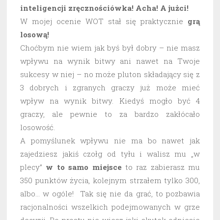
inteligencji zręcznościówka! Acha! A jużci!
W mojej ocenie WOT stał się praktycznie
grą
losową!
Choćbym nie wiem jak byś był dobry – nie masz
wpływu na wynik bitwy ani nawet na Twoje
sukcesy w niej – no może pluton składający się z
3 dobrych i zgranych graczy już może mieć
wpływ na wynik bitwy. Kiedyś mogło być 4
graczy, ale pewnie to za bardzo zakłócało
losowość.
A pomyślunek wpływu nie ma bo nawet jak
zajedziesz jakiś czołg od tyłu i walisz mu „w
plecy”
w to samo miejsce
to raz zabierasz mu
350 punktów życia, kolejnym strzałem tylko 300,
albo… w ogóle! Tak się nie da grać, to pozbawia
racjonalności wszelkich podejmowanych w grze