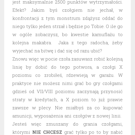
jest maksymalnie 2500 punktów wytrzymałości.
Efekt? Jakim byś czołgiem nie jechał, w
konfrontacji z tym monstrum zdążysz oddać do
niego tylko jeden strzał i będzie po Tobie. O ile go
w ogóle zobaczysz, bo kwestie kamuflażu to
kolejna makabra. Jaka z tego radocha, żeby
wyjechać na bitwę i dać się od razu ubić?
Znowu więc w pocie czoła zasuwasz robić kolejną
linię by dobić do tego potwora, a czołgi X
poziomu co zrobiłeś, rdzewieją w garażu. W
praktyce nie możesz nimi grać bo gry czołgami
gdzieś od VII/VIII poziomu zaczynają przynosić
straty w kredytach, a X poziom to już prawie
zawsze w plecy. Nie miałbyś za co kupować
amunicji, wyposażenia ani czołgów z nowej linii.
Jesteś więc zmuszany do grania czołgami,
którymi
NIE CHCESZ
grać tylko po to by nabić