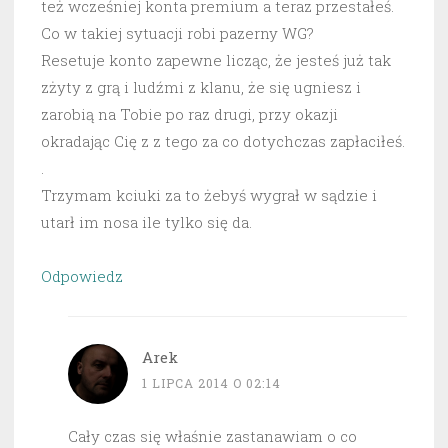
też wcześniej konta premium a teraz przestałeś.
Co w takiej sytuacji robi pazerny WG?
Resetuje konto zapewne licząc, że jesteś już tak
zżyty z grą i ludźmi z klanu, że się ugniesz i
zarobią na Tobie po raz drugi, przy okazji
okradając Cię z z tego za co dotychczas zapłaciłeś.
.
Trzymam kciuki za to żebyś wygrał w sądzie i
utarł im nosa ile tylko się da.
Odpowiedz
Arek
1 LIPCA 2014 O 02:14
Cały czas się właśnie zastanawiam o co