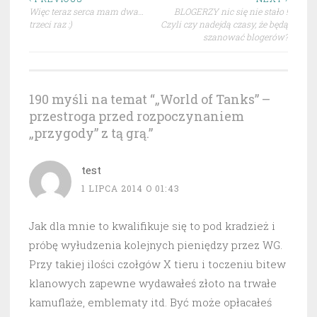
Nawigacja
Więc teraz serca mam dwa…
BLOGERZY nic się nie stało !
wpisu
trzeci raz :)
Czyli czy nadejdą czasy, że będą
szanować blogerów?
190 myśli na temat “
„World of Tanks” –
przestroga przed rozpoczynaniem
„przygody” z tą grą.
”
test
1 LIPCA 2014 O 01:43
Jak dla mnie to kwalifikuje się to pod kradzież i
próbę wyłudzenia kolejnych pieniędzy przez WG.
Przy takiej ilości czołgów X tieru i toczeniu bitew
klanowych zapewne wydawałeś złoto na trwałe
kamuflaże, emblematy itd. Być może opłacałeś