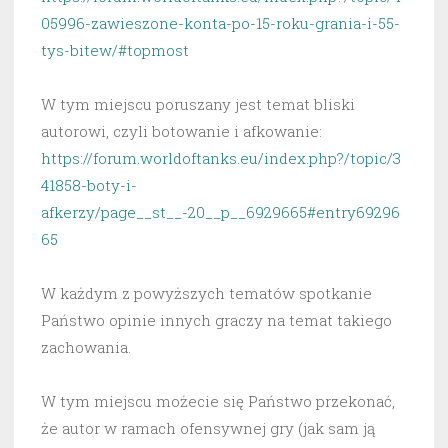
05996-zawieszone-konta-po-15-roku-grania-i-55-
tys-bitew/#topmost
W tym miejscu poruszany jest temat bliski
autorowi, czyli botowanie i afkowanie:
https://forum.worldoftanks.eu/index.php?/topic/3
41858-boty-i-
afkerzy/page__st__-20__p__6929665#entry69296
65
W każdym z powyższych tematów spotkanie
Państwo opinie innych graczy na temat takiego
zachowania.
W tym miejscu możecie się Państwo przekonać,
że autor w ramach ofensywnej gry (jak sam ją