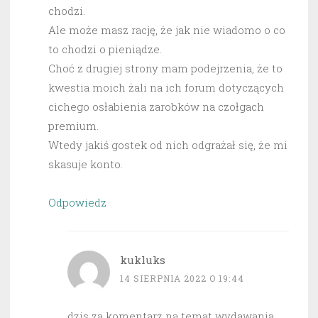
chodzi.
Ale może masz rację, że jak nie wiadomo o co
to chodzi o pieniądze.
Choć z drugiej strony mam podejrzenia, że to
kwestia moich żali na ich forum dotyczących
cichego osłabienia zarobków na czołgach
premium.
Wtedy jakiś gostek od nich odgrażał się, że mi
skasuje konto.
Odpowiedz
kukluks
14 SIERPNIA 2022 O 19:44
dzis za komentarz na temat wydawania