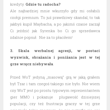
kredyty.
Gdzie tu radocha?
Ale najbardziej mnie wkurzyło gdy mi osłabili
czołgi premium. To już prawdziwy skandal, to tak
jakbyś kupił Maybacha, a po jakimś czasie zaczął
Ci jeździć jak Syrenka bo Ci go sprzedawca
zdalnie popsuł. Nie za to płaciłem!
3. Skala werbalnej agresji, w postaci
wyzwisk, obrażania i poniżania jest w tej
grze wręcz niebywała
.
Przed WoT jedyną „masową” grą w jaką grałem
był Tzar i tam czegoś takiego nie było. Nie wiem
czy WoT jest po prostu typowym reprezentantem
gier MMO i pokazuje plugawość dzisiejszej
populacji, czy też frustracja graczy w tej grze