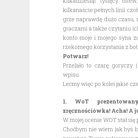
kilkadziesiąt tysięcy bit
kilkanaście pełnych linii cz
grze naprawdę dużo czasu, n
graczami a także czytaniu i
konto moje i mojego syna z
rzekomego korzystania z bot
Potwarz!
Przelało to czarę goryczy 
wpisu.
Lećmy więc po kolei jakie cz
1. WoT prezentowany
zręcznościówka! Acha! A ju
W mojej ocenie WOT stał się
Choćbym nie wiem jak byś b