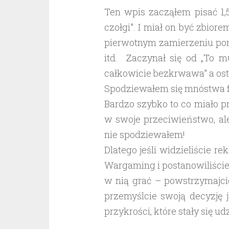
Ten wpis zacząłem pisać 1,
czołgi”. I miał on być zbio
pierwotnym zamierzeniu pom
itd. Zaczynał się od „To m
całkowicie bezkrwawa” a osta
Spodziewałem się mnóstwa fr
Bardzo szybko to co miało 
w swoje przeciwieństwo, ale
nie spodziewałem!
Dlatego jeśli widzieliście re
Wargaming i postanowiliście
w nią grać – powstrzymajcie
przemyślcie swoją decyzję 
przykrości, które stały się 