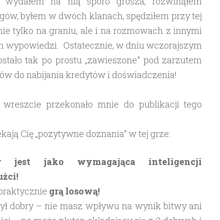
ew, wydałem na nią sporo grosza, rozwinąłem
ołgów, byłem w dwóch klanach, spędziłem przy tej
ie tylko na graniu, ale i na rozmowach z innymi
ch wypowiedzi. Ostatecznie, w dniu wczorajszym
ostało tak po prostu „zawieszone” pod zarzutem
ów do nabijania kredytów i doświadczenia!
i wreszcie przekonało mnie do publikacji tego
ekają Cię „pozytywne doznania” w tej grze:
 jest jako wymagająca inteligencji
żci!
 praktycznie
grą losową!
ył dobry – nie masz wpływu na wynik bitwy ani