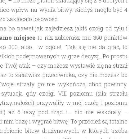
ej – no może pluton składający się z 3 dobrych i
ieć wpływ na wynik bitwy. Kiedyś mogło być 4
dzo zakłócało losowość.
 bo nawet jak zajedziesz jakiś czołg od tyłu i
samo miejsce
to raz zabierasz mu 350 punktów
lko 300, albo… w ogóle! Tak się nie da grać, to
elkich podejmowanych w grze decyzji. Po prostu
ie Twój atak – czy możesz wystawić się na strzał
asz to załatwisz przeciwnika, czy nie możesz bo
Twoje strzały go nie wykończą choć powinny.
ytuacja gdy czołgi VIII poziomu (siła strzału
trzymałości) przywaliły w mój czołg I poziomu
ci!) aż 6 razy pod rząd i… nic nie wskórały –
ć nim bazę i wygrać bitwę! To przecież są totalne
 zrobienie bitew drużynowych, w których trzeba