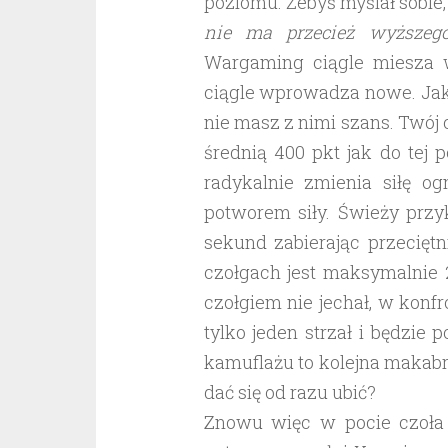
poziomu. Żebyś myślał sobie
nie ma przecież wyższeg
Wargaming ciągle miesza w
ciągle wprowadza nowe. Jak
nie masz z nimi szans. Twój c
średnią 400 pkt jak do tej
radykalnie zmienia siłę 
potworem siły. Świeży przy
sekund zabierając przecięt
czołgach jest maksymalnie 
czołgiem nie jechał, w konf
tylko jeden strzał i będzie 
kamuflażu to kolejna makabr
dać się od razu ubić?
Znowu więc w pocie czoła z