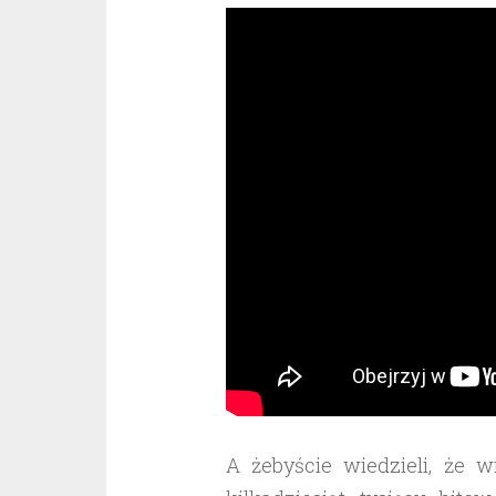
A żebyście wiedzieli, że 