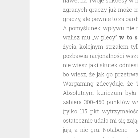
nawet na Twoje sukcesy w ni
zgranych graczy już może m
graczy, ale pewnie to za bar
A pomyślunek wpływu nie ma
walisz mu „w plecy”
w to 
życia, kolejnym strzałem ty
pozbawia racjonalności wsz
nie wiesz jaki skutek odnies
bo wiesz, że jak go przetrw
Wargaming zdecyduje, że 
Absolutnym kuriozum była s
zabiera 300-450 punktów wy
(tylko 115 pkt wytrzymałoś
ostatecznie udało mi się zają
jaja, a nie gra. Notabene –