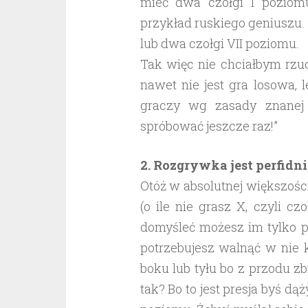
mieć dwa czołgi I poziomu
przykład ruskiego geniuszu. D
lub dwa czołgi VII poziomu.
Tak więc nie chciałbym rzu
nawet nie jest gra losowa, 
graczy wg zasady znanej 
spróbować jeszcze raz!”
2. Rozgrywka jest perfidn
Otóż w absolutnej większośc
(o ile nie grasz X, czyli c
domyśleć możesz im tylko po
potrzebujesz walnąć w nie ki
boku lub tyłu bo z przodu zb
tak? Bo to jest presja byś dą