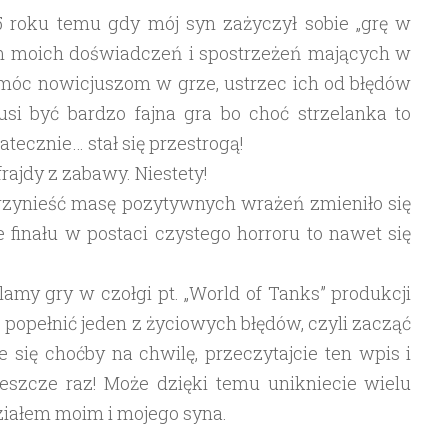
5 roku temu gdy mój syn zażyczył sobie „grę w
rem moich doświadczeń i spostrzeżeń mających w
óc nowicjuszom w grze, ustrzec ich od błędów
usi być bardzo fajna gra bo choć strzelanka to
tecznie… stał się przestrogą!
ajdy z zabawy. Niestety!
przynieść masę pozytywnych wrażeń zmieniło się
 finału w postaci czystego horroru to nawet się
klamy gry w czołgi pt. „World of Tanks” produkcji
 popełnić jeden z życiowych błędów, czyli zacząć
 się choćby na chwilę, przeczytajcie ten wpis i
jeszcze raz! Może dzięki temu unikniecie wielu
udziałem moim i mojego syna.