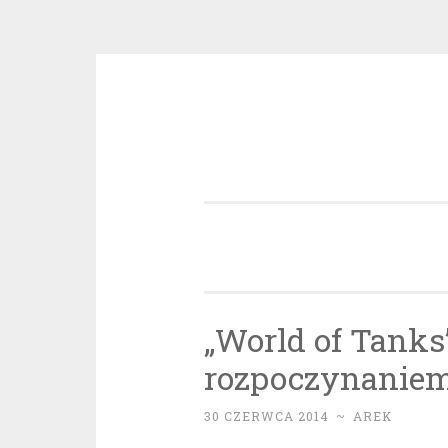
Przeskocz
do
treści
„World of Tanks
rozpoczynaniem 
30 CZERWCA 2014
~
AREK