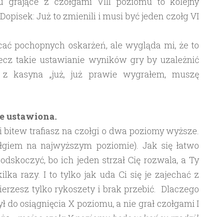
 grające z czołgami VIII poziomu to kolejny
opisek: Już to zmienili i musi być jeden czołg VI
cać pochopnych oskarżeń, ale wygląda mi, że to
lecz takie ustawianie wyników gry by uzależnić
z kasyna „już, już prawie wygrałem, muszę
ie ustawiona.
i bitew trafiasz na czołgi o dwa poziomy wyższe.
zołgiem na najwyższym poziomie). Jak się łatwo
dskoczyć, bo ich jeden strzał Cię rozwala, a Ty
lka razy. I to tylko jak uda Ci się je zajechać z
ierzesz tylko rykoszety i brak przebić. Dlaczego
żył do osiągnięcia X poziomu, a nie grał czołgami I