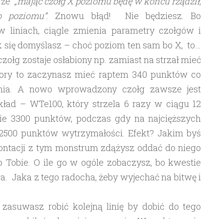
, że
„mając czołg X poziomu będę w końcu rządził,
o poziomu”
. Znowu błąd! Nie będziesz. Bo
 liniach, ciągle zmienia parametry czołgów i
 się domyślasz – choć poziom ten sam bo X, to…
zołg zostaje osłabiony np. zamiast na strzał mieć
 pory to zaczynasz mieć raptem 340 punktów co
ognia. A nowo wprowadzony czołg zawsze jest
kład – WTe100, który strzela 6 razy w ciągu 12
nie 3300 punktów, podczas gdy na najcięższych
2500 punktów wytrzymałości. Efekt? Jakim byś
rontacji z tym monstrum zdążysz oddać do niego
po Tobie. O ile go w ogóle zobaczysz, bo kwestie
a. Jaka z tego radocha, żeby wyjechać na bitwę i
asuwasz robić kolejną linię by dobić do tego