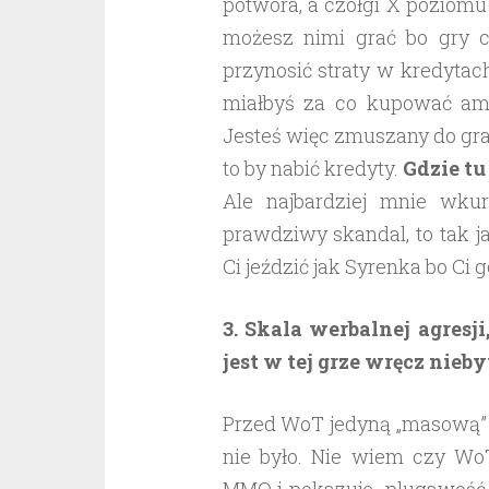
potwora, a czołgi X poziomu
możesz nimi grać bo gry c
przynosić straty w kredytac
miałbyś za co kupować amun
Jesteś więc zmuszany do gra
to by nabić kredyty.
Gdzie tu
Ale najbardziej mnie wkur
prawdziwy skandal, to tak j
Ci jeździć jak Syrenka bo Ci 
3. Skala werbalnej agresj
jest w tej grze wręcz nieb
Przed WoT jedyną „masową” g
nie było. Nie wiem czy Wo
MMO i pokazuje plugawość dz