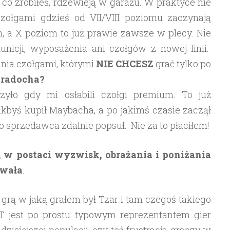
 co zrobiłeś, rdzewieją w garażu. W praktyce nie
zołgami gdzieś od VII/VIII poziomu zaczynają
h, a X poziom to już prawie zawsze w plecy. Nie
icji, wyposażenia ani czołgów z nowej linii.
nia czołgami, którymi
NIE CHCESZ
grać tylko po
 radocha?
zyło gdy mi osłabili czołgi premium. To już
akbyś kupił Maybacha, a po jakimś czasie zaczął
go sprzedawca zdalnie popsuł. Nie za to płaciłem!
i, w postaci wyzwisk, obrażania i poniżania
ywała
.
rą w jaką grałem był Tzar i tam czegoś takiego
T jest po prostu typowym reprezentantem gier
isiejszej populacji, czy też frustracja graczy w