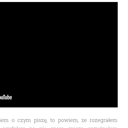
wiem o czym piszę, to powiem, że rozegrałem