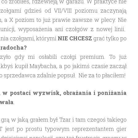
 co zrobiłeś, rdzewieją w garażu. W praktyce nie
zołgami gdzieś od VII/VIII poziomu zaczynają
h, a X poziom to już prawie zawsze w plecy. Nie
icji, wyposażenia ani czołgów z nowej linii.
nia czołgami, którymi
NIE CHCESZ
grać tylko po
 radocha?
zyło gdy mi osłabili czołgi premium. To już
akbyś kupił Maybacha, a po jakimś czasie zaczął
go sprzedawca zdalnie popsuł. Nie za to płaciłem!
i, w postaci wyzwisk, obrażania i poniżania
ywała
.
rą w jaką grałem był Tzar i tam czegoś takiego
T jest po prostu typowym reprezentantem gier
isiejszej populacji, czy też frustracja graczy w