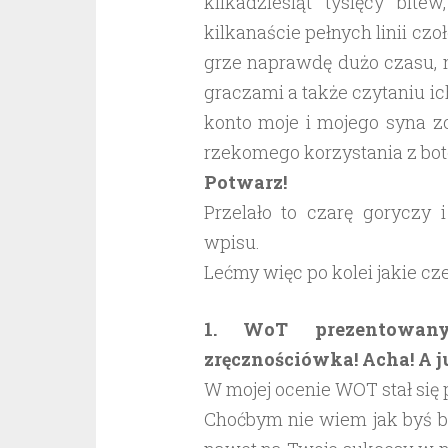
kilkadziesiąt tysięcy bit
kilkanaście pełnych linii cz
grze naprawdę dużo czasu, n
graczami a także czytaniu i
konto moje i mojego syna z
rzekomego korzystania z bot
Potwarz!
Przelało to czarę goryczy 
wpisu.
Lećmy więc po kolei jakie cz
1. WoT prezentowany
zręcznościówka! Acha! A ju
W mojej ocenie WOT stał się
Choćbym nie wiem jak byś b