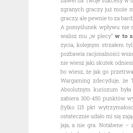
nawet na Twoje sukcesy w ni
zgranych graczy już może m
graczy, ale pewnie to za bar
A pomyślunek wpływu nie ma
walisz mu „w plecy”
w to 
życia, kolejnym strzałem ty
pozbawia racjonalności wsz
nie wiesz jaki skutek odnies
bo wiesz, że jak go przetrw
Wargaming zdecyduje, że 
Absolutnym kuriozum była s
zabiera 300-450 punktów wy
(tylko 115 pkt wytrzymałoś
ostatecznie udało mi się zają
jaja, a nie gra. Notabene –