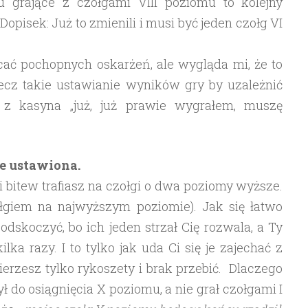
 grające z czołgami VIII poziomu to kolejny
opisek: Już to zmienili i musi być jeden czołg VI
cać pochopnych oskarżeń, ale wygląda mi, że to
lecz takie ustawianie wyników gry by uzależnić
z kasyna „już, już prawie wygrałem, muszę
ie ustawiona.
i bitew trafiasz na czołgi o dwa poziomy wyższe.
zołgiem na najwyższym poziomie). Jak się łatwo
dskoczyć, bo ich jeden strzał Cię rozwala, a Ty
lka razy. I to tylko jak uda Ci się je zajechać z
ierzesz tylko rykoszety i brak przebić. Dlaczego
żył do osiągnięcia X poziomu, a nie grał czołgami I