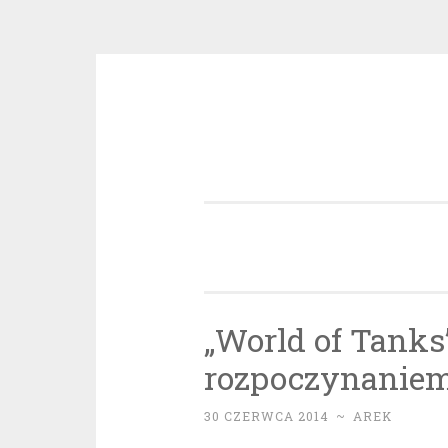
Przeskocz
do
treści
„World of Tanks
rozpoczynaniem 
30 CZERWCA 2014
~
AREK