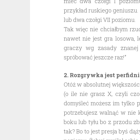
mieć dwa czołgi I poziomu
przykład ruskiego geniuszu. D
lub dwa czołgi VII poziomu.
Tak więc nie chciałbym rzu
nawet nie jest gra losowa, 
graczy wg zasady znanej 
spróbować jeszcze raz!”
2. Rozgrywka jest perfidn
Otóż w absolutnej większośc
(o ile nie grasz X, czyli c
domyśleć możesz im tylko po
potrzebujesz walnąć w nie ki
boku lub tyłu bo z przodu zb
tak? Bo to jest presja byś dą