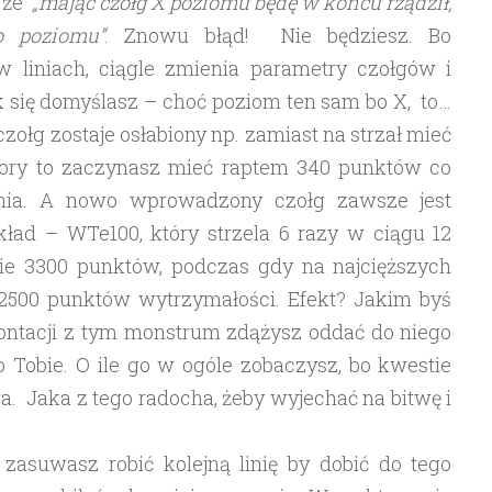
, że
„mając czołg X poziomu będę w końcu rządził,
o poziomu”
. Znowu błąd! Nie będziesz. Bo
 liniach, ciągle zmienia parametry czołgów i
 się domyślasz – choć poziom ten sam bo X, to…
zołg zostaje osłabiony np. zamiast na strzał mieć
 pory to zaczynasz mieć raptem 340 punktów co
ognia. A nowo wprowadzony czołg zawsze jest
kład – WTe100, który strzela 6 razy w ciągu 12
nie 3300 punktów, podczas gdy na najcięższych
2500 punktów wytrzymałości. Efekt? Jakim byś
rontacji z tym monstrum zdążysz oddać do niego
po Tobie. O ile go w ogóle zobaczysz, bo kwestie
a. Jaka z tego radocha, żeby wyjechać na bitwę i
asuwasz robić kolejną linię by dobić do tego