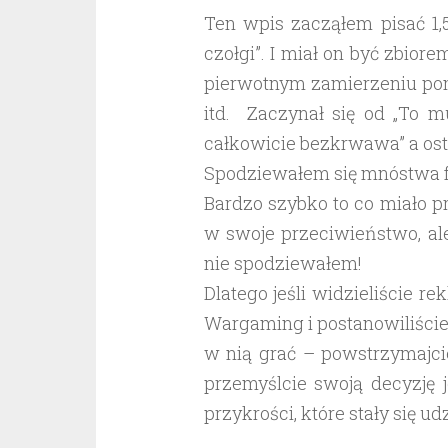
Ten wpis zacząłem pisać 1,
czołgi”. I miał on być zbio
pierwotnym zamierzeniu pom
itd. Zaczynał się od „To m
całkowicie bezkrwawa” a osta
Spodziewałem się mnóstwa fr
Bardzo szybko to co miało 
w swoje przeciwieństwo, ale
nie spodziewałem!
Dlatego jeśli widzieliście re
Wargaming i postanowiliście
w nią grać – powstrzymajcie
przemyślcie swoją decyzję 
przykrości, które stały się 