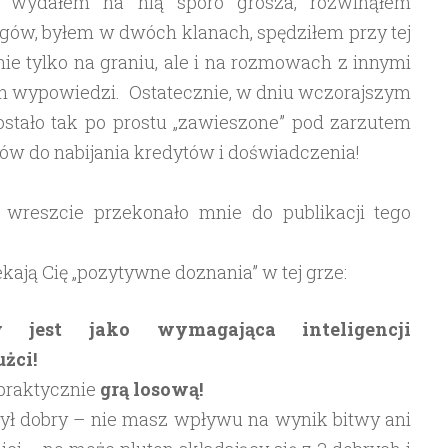
ew, wydałem na nią sporo grosza, rozwinąłem
ołgów, byłem w dwóch klanach, spędziłem przy tej
ie tylko na graniu, ale i na rozmowach z innymi
ch wypowiedzi. Ostatecznie, w dniu wczorajszym
ostało tak po prostu „zawieszone” pod zarzutem
ów do nabijania kredytów i doświadczenia!
i wreszcie przekonało mnie do publikacji tego
ekają Cię „pozytywne doznania” w tej grze:
 jest jako wymagająca inteligencji
żci!
 praktycznie
grą losową!
ył dobry – nie masz wpływu na wynik bitwy ani