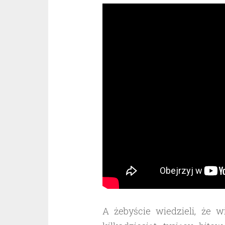
A żebyście wiedzieli, że 