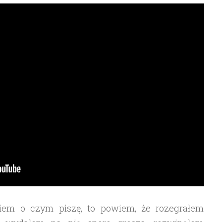
wiem o czym piszę, to powiem, że rozegrałem