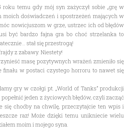
5 roku temu gdy mój syn zażyczył sobie „grę w
rem moich doświadczeń i spostrzeżeń mających w
óc nowicjuszom w grze, ustrzec ich od błędów
usi być bardzo fajna gra bo choć strzelanka to
tecznie… stał się przestrogą!
ajdy z zabawy. Niestety!
przynieść masę pozytywnych wrażeń zmieniło się
 finału w postaci czystego horroru to nawet się
klamy gry w czołgi pt. „World of Tanks” produkcji
 popełnić jeden z życiowych błędów, czyli zacząć
 się choćby na chwilę, przeczytajcie ten wpis i
jeszcze raz! Może dzięki temu unikniecie wielu
udziałem moim i mojego syna.