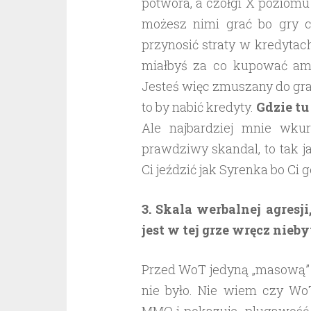
potwora, a czołgi X poziomu
możesz nimi grać bo gry c
przynosić straty w kredytac
miałbyś za co kupować amun
Jesteś więc zmuszany do gra
to by nabić kredyty.
Gdzie tu
Ale najbardziej mnie wkur
prawdziwy skandal, to tak j
Ci jeździć jak Syrenka bo Ci 
3. Skala werbalnej agresj
jest w tej grze wręcz nieb
Przed WoT jedyną „masową” g
nie było. Nie wiem czy Wo
MMO i pokazuje plugawość dz