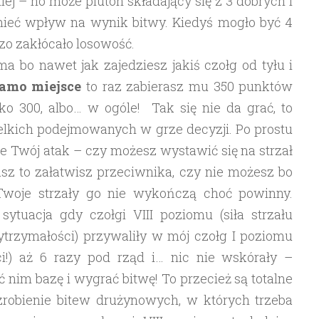
ej – no może pluton składający się z 3 dobrych i
ieć wpływ na wynik bitwy. Kiedyś mogło być 4
dzo zakłócało losowość.
 bo nawet jak zajedziesz jakiś czołg od tyłu i
samo miejsce
to raz zabierasz mu 350 punktów
lko 300, albo… w ogóle! Tak się nie da grać, to
elkich podejmowanych w grze decyzji. Po prostu
ie Twój atak – czy możesz wystawić się na strzał
asz to załatwisz przeciwnika, czy nie możesz bo
Twoje strzały go nie wykończą choć powinny.
ytuacja gdy czołgi VIII poziomu (siła strzału
trzymałości) przywaliły w mój czołg I poziomu
ci!) aż 6 razy pod rząd i… nic nie wskórały –
ć nim bazę i wygrać bitwę! To przecież są totalne
 zrobienie bitew drużynowych, w których trzeba