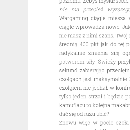
poziomu. Żebyś myślał sobie
nie ma przecież wyższeg
Wargaming ciągle miesza w
ciągle wprowadza nowe. Jak
nie masz z nimi szans. Twój c
średnią 400 pkt jak do tej
radykalnie zmienia siłę 
potworem siły. Świeży przy
sekund zabierając przecięt
czołgach jest maksymalnie 
czołgiem nie jechał, w konf
tylko jeden strzał i będzie 
kamuflażu to kolejna makabr
dać się od razu ubić?
Znowu więc w pocie czoła z