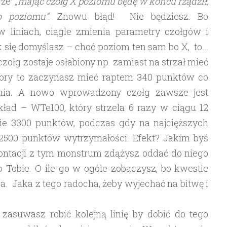
, że
„mając czołg X poziomu będę w końcu rządził,
o poziomu”
. Znowu błąd! Nie będziesz. Bo
 liniach, ciągle zmienia parametry czołgów i
 się domyślasz – choć poziom ten sam bo X, to…
zołg zostaje osłabiony np. zamiast na strzał mieć
 pory to zaczynasz mieć raptem 340 punktów co
ognia. A nowo wprowadzony czołg zawsze jest
kład – WTe100, który strzela 6 razy w ciągu 12
nie 3300 punktów, podczas gdy na najcięższych
2500 punktów wytrzymałości. Efekt? Jakim byś
rontacji z tym monstrum zdążysz oddać do niego
po Tobie. O ile go w ogóle zobaczysz, bo kwestie
a. Jaka z tego radocha, żeby wyjechać na bitwę i
asuwasz robić kolejną linię by dobić do tego