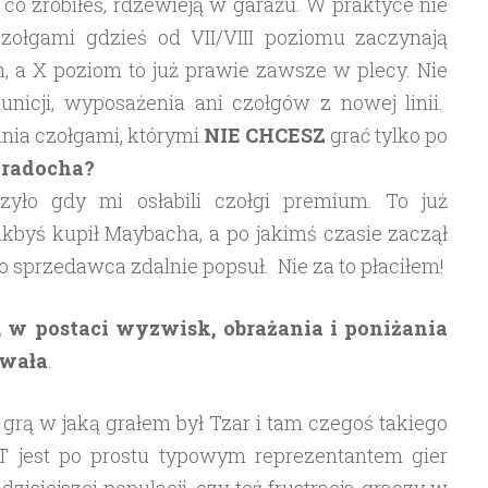
 co zrobiłeś, rdzewieją w garażu. W praktyce nie
zołgami gdzieś od VII/VIII poziomu zaczynają
h, a X poziom to już prawie zawsze w plecy. Nie
icji, wyposażenia ani czołgów z nowej linii.
nia czołgami, którymi
NIE CHCESZ
grać tylko po
 radocha?
zyło gdy mi osłabili czołgi premium. To już
akbyś kupił Maybacha, a po jakimś czasie zaczął
go sprzedawca zdalnie popsuł. Nie za to płaciłem!
i, w postaci wyzwisk, obrażania i poniżania
ywała
.
rą w jaką grałem był Tzar i tam czegoś takiego
T jest po prostu typowym reprezentantem gier
isiejszej populacji, czy też frustracja graczy w