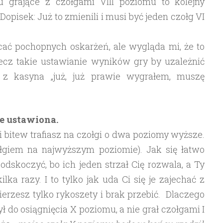
 grające z czołgami VIII poziomu to kolejny
opisek: Już to zmienili i musi być jeden czołg VI
cać pochopnych oskarżeń, ale wygląda mi, że to
lecz takie ustawianie wyników gry by uzależnić
z kasyna „już, już prawie wygrałem, muszę
ie ustawiona.
i bitew trafiasz na czołgi o dwa poziomy wyższe.
zołgiem na najwyższym poziomie). Jak się łatwo
dskoczyć, bo ich jeden strzał Cię rozwala, a Ty
lka razy. I to tylko jak uda Ci się je zajechać z
ierzesz tylko rykoszety i brak przebić. Dlaczego
żył do osiągnięcia X poziomu, a nie grał czołgami I