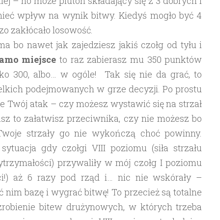
ej – no może pluton składający się z 3 dobrych i
ieć wpływ na wynik bitwy. Kiedyś mogło być 4
dzo zakłócało losowość.
 bo nawet jak zajedziesz jakiś czołg od tyłu i
samo miejsce
to raz zabierasz mu 350 punktów
lko 300, albo… w ogóle! Tak się nie da grać, to
elkich podejmowanych w grze decyzji. Po prostu
ie Twój atak – czy możesz wystawić się na strzał
asz to załatwisz przeciwnika, czy nie możesz bo
Twoje strzały go nie wykończą choć powinny.
ytuacja gdy czołgi VIII poziomu (siła strzału
trzymałości) przywaliły w mój czołg I poziomu
ci!) aż 6 razy pod rząd i… nic nie wskórały –
ć nim bazę i wygrać bitwę! To przecież są totalne
 zrobienie bitew drużynowych, w których trzeba