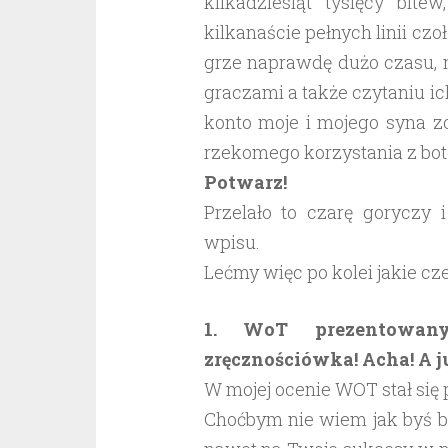
kilkadziesiąt tysięcy bit
kilkanaście pełnych linii cz
grze naprawdę dużo czasu, n
graczami a także czytaniu i
konto moje i mojego syna z
rzekomego korzystania z bot
Potwarz!
Przelało to czarę goryczy 
wpisu.
Lećmy więc po kolei jakie cz
1. WoT prezentowany
zręcznościówka! Acha! A ju
W mojej ocenie WOT stał się
Choćbym nie wiem jak byś b