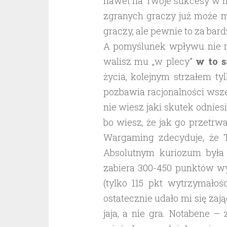
nawet na Twoje sukcesy w ni
zgranych graczy już może m
graczy, ale pewnie to za bar
A pomyślunek wpływu nie ma
walisz mu „w plecy”
w to 
życia, kolejnym strzałem ty
pozbawia racjonalności wsz
nie wiesz jaki skutek odnies
bo wiesz, że jak go przetrw
Wargaming zdecyduje, że 
Absolutnym kuriozum była s
zabiera 300-450 punktów wy
(tylko 115 pkt wytrzymałoś
ostatecznie udało mi się zają
jaja, a nie gra. Notabene –