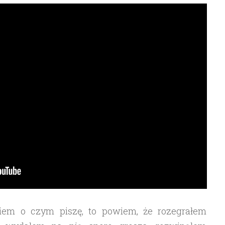
wiem o czym piszę, to powiem, że rozegrałem