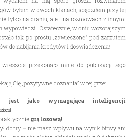
ew, wydałem na nią sporo grosza, rozwinąłem
ołgów, byłem w dwóch klanach, spędziłem przy tej
ie tylko na graniu, ale i na rozmowach z innymi
ch wypowiedzi. Ostatecznie, w dniu wczorajszym
ostało tak po prostu „zawieszone” pod zarzutem
ów do nabijania kredytów i doświadczenia!
i wreszcie przekonało mnie do publikacji tego
ekają Cię „pozytywne doznania” w tej grze:
 jest jako wymagająca inteligencji
żci!
 praktycznie
grą losową!
ył dobry – nie masz wpływu na wynik bitwy ani