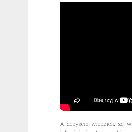
A żebyście wiedzieli, że 