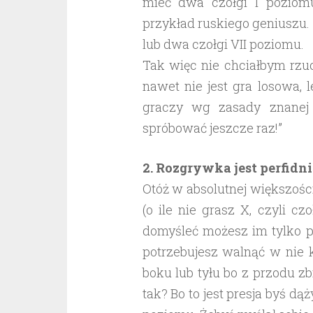
mieć dwa czołgi I poziomu
przykład ruskiego geniuszu. D
lub dwa czołgi VII poziomu.
Tak więc nie chciałbym rzu
nawet nie jest gra losowa, 
graczy wg zasady znanej 
spróbować jeszcze raz!”
2. Rozgrywka jest perfidn
Otóż w absolutnej większośc
(o ile nie grasz X, czyli c
domyśleć możesz im tylko po
potrzebujesz walnąć w nie ki
boku lub tyłu bo z przodu zb
tak? Bo to jest presja byś dą