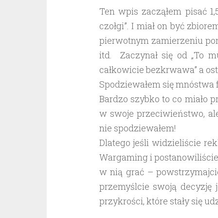
Ten wpis zacząłem pisać 1,
czołgi”. I miał on być zbio
pierwotnym zamierzeniu pom
itd. Zaczynał się od „To m
całkowicie bezkrwawa” a osta
Spodziewałem się mnóstwa fr
Bardzo szybko to co miało 
w swoje przeciwieństwo, ale
nie spodziewałem!
Dlatego jeśli widzieliście re
Wargaming i postanowiliście
w nią grać – powstrzymajcie
przemyślcie swoją decyzję 
przykrości, które stały się 