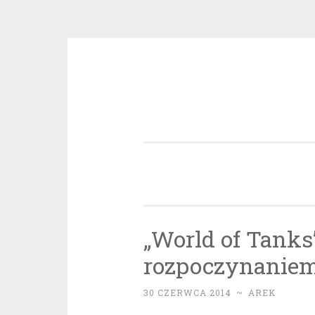
Przeskocz
do
treści
„World of Tanks
rozpoczynaniem 
30 CZERWCA 2014
~
AREK