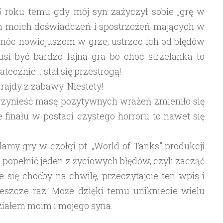
5 roku temu gdy mój syn zażyczył sobie „grę w
rem moich doświadczeń i spostrzeżeń mających w
óc nowicjuszom w grze, ustrzec ich od błędów
usi być bardzo fajna gra bo choć strzelanka to
tecznie… stał się przestrogą!
ajdy z zabawy. Niestety!
przynieść masę pozytywnych wrażeń zmieniło się
 finału w postaci czystego horroru to nawet się
klamy gry w czołgi pt. „World of Tanks” produkcji
 popełnić jeden z życiowych błędów, czyli zacząć
 się choćby na chwilę, przeczytajcie ten wpis i
jeszcze raz! Może dzięki temu unikniecie wielu
udziałem moim i mojego syna.