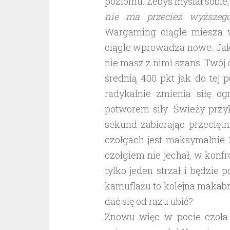
poziomu. Żebyś myślał sobie
nie ma przecież wyższeg
Wargaming ciągle miesza w
ciągle wprowadza nowe. Jak
nie masz z nimi szans. Twój c
średnią 400 pkt jak do tej
radykalnie zmienia siłę 
potworem siły. Świeży przy
sekund zabierając przecięt
czołgach jest maksymalnie 
czołgiem nie jechał, w konf
tylko jeden strzał i będzie 
kamuflażu to kolejna makabr
dać się od razu ubić?
Znowu więc w pocie czoła z