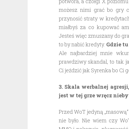
potwora, a czołgi X poziomu
możesz nimi grać bo gry c
przynosić straty w kredytac
miałbyś za co kupować amun
Jesteś więc zmuszany do gra
to by nabić kredyty.
Gdzie tu
Ale najbardziej mnie wkur
prawdziwy skandal, to tak j
Ci jeździć jak Syrenka bo Ci 
3. Skala werbalnej agresj
jest w tej grze wręcz nieb
Przed WoT jedyną „masową” g
nie było. Nie wiem czy Wo
MMO i pokazuje plugawość dz