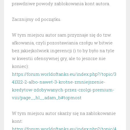
prawdziwe powody zablokowania kont autora.
Zacznijmy od początku.
W tym miejscu autor sam przyznaje się do tzw.
afkowania, czyli pozostawiania czołgu w bitwie
bez jakiejkolwiek ingerencji (i to by było na tyle
w kwestii ofensywnej gry, ale to jeszcze nie
koniec):
https://forum.worldoftanks.eu/index.php?/topic/3
41322-2-albo-nawet-3-krotne-zmniejszenie-
kredytow-zdobywanych-przez-czolgi-premium-
viii/page__hl__adam_b#topmost
W tym miejscu autor skarży się na zablokowanie
kont:
https://forum.worldoftanks.eu/index.php?/topic/4