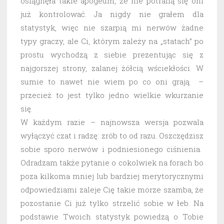
osiągnęła takie apogeum, że nie potrafią się oni
już kontrolować. Ja nigdy nie grałem dla
statystyk, więc nie szarpią mi nerwów żadne
typy graczy, ale Ci, którym zależy na „statach” po
prostu wychodzą z siebie prezentując się z
najgorszej strony, zalanej żółcią wściekłości. W
sumie to nawet nie wiem po co oni grają –
przecież to jest tylko jedno wielkie wkurzanie
się.
W każdym razie – najnowsza wersja pozwala
wyłączyć czat i radzę: zrób to od razu. Oszczędzisz
sobie sporo nerwów i podniesionego ciśnienia.
Odradzam także pytanie o cokolwiek na forach bo
poza kilkoma mniej lub bardziej merytorycznymi
odpowiedziami zaleje Cię takie morze szamba, że
pozostanie Ci już tylko strzelić sobie w łeb. Na
podstawie Twoich statystyk powiedzą o Tobie