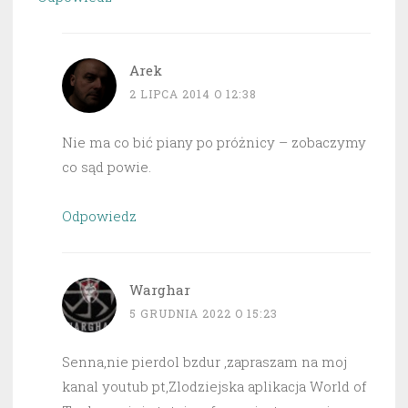
Arek
2 LIPCA 2014 O 12:38
Nie ma co bić piany po próżnicy – zobaczymy
co sąd powie.
Odpowiedz
Warghar
5 GRUDNIA 2022 O 15:23
Senna,nie pierdol bzdur ,zapraszam na moj
kanal youtub pt,Zlodziejska aplikacja World of