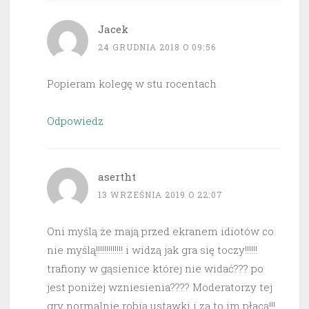
Jacek
24 GRUDNIA 2018 O 09:56
Popieram kolegę w stu rocentach
Odpowiedz
asertht
13 WRZEŚNIA 2019 O 22:07
Oni myślą że mają przed ekranem idiotów co
nie myślą!!!!!!!!!!!!! i widzą jak gra się toczy!!!!!!
trafiony w gąsienice której nie widać??? po
jest poniżej wzniesienia???? Moderatorzy tej
gry normalnie robią ustawki i za to im płacą!!!