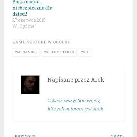
Bajka nudna i
niebezpieczna dla
dzieci!
27 czerwca 2015
W „Ogólne"
ZAMIESZCZONE W
OGÓLNE
WARGAMING
WORLD OF TANKS
WOT
Napisane przez
Arek
Zobacz wszystkie wpisy,
których autorem jest Arek
‹ PREVIOUS
NEXT ›