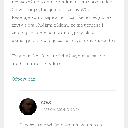
też wcześniej konta premium a teraz przestałeś.
Co w takiej sytuacji robi pazerny WG?
Resetuje konto zapewne licząc, że jesteś już tak
zżyty z grą i ludźmi z klanu, że się ugniesz i
zarobią na Tobie po raz drugi, przy okazji
okradając Cię z z tego za co dotychczas zapłaciłeś.
.
Trzymam kciuki za to żebyś wygrał w sądzie i
utarł im nosa ile tylko się da.
Odpowiedz
Arek
1 LIPCA 2014 O 02:14
Cały czas się właśnie zastanawiam o co