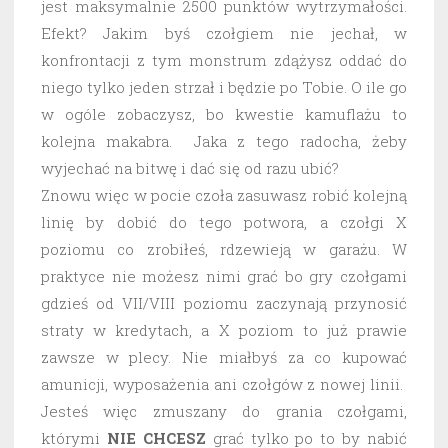
jest maksymalnie 2500 punktów wytrzymałości.
Efekt? Jakim byś czołgiem nie jechał, w
konfrontacji z tym monstrum zdążysz oddać do
niego tylko jeden strzał i będzie po Tobie. O ile go
w ogóle zobaczysz, bo kwestie kamuflażu to
kolejna makabra. Jaka z tego radocha, żeby
wyjechać na bitwę i dać się od razu ubić?
Znowu więc w pocie czoła zasuwasz robić kolejną
linię by dobić do tego potwora, a czołgi X
poziomu co zrobiłeś, rdzewieją w garażu. W
praktyce nie możesz nimi grać bo gry czołgami
gdzieś od VII/VIII poziomu zaczynają przynosić
straty w kredytach, a X poziom to już prawie
zawsze w plecy. Nie miałbyś za co kupować
amunicji, wyposażenia ani czołgów z nowej linii.
Jesteś więc zmuszany do grania czołgami,
którymi
NIE CHCESZ
grać tylko po to by nabić