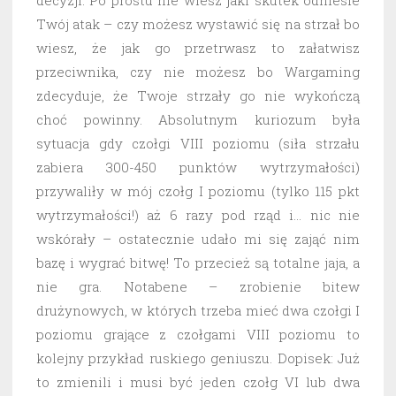
decyzji. Po prostu nie wiesz jaki skutek odniesie
Twój atak – czy możesz wystawić się na strzał bo
wiesz, że jak go przetrwasz to załatwisz
przeciwnika, czy nie możesz bo Wargaming
zdecyduje, że Twoje strzały go nie wykończą
choć powinny. Absolutnym kuriozum była
sytuacja gdy czołgi VIII poziomu (siła strzału
zabiera 300-450 punktów wytrzymałości)
przywaliły w mój czołg I poziomu (tylko 115 pkt
wytrzymałości!) aż 6 razy pod rząd i… nic nie
wskórały – ostatecznie udało mi się zająć nim
bazę i wygrać bitwę! To przecież są totalne jaja, a
nie gra. Notabene – zrobienie bitew
drużynowych, w których trzeba mieć dwa czołgi I
poziomu grające z czołgami VIII poziomu to
kolejny przykład ruskiego geniuszu. Dopisek: Już
to zmienili i musi być jeden czołg VI lub dwa