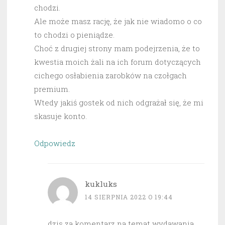
chodzi.
Ale może masz rację, że jak nie wiadomo o co
to chodzi o pieniądze.
Choć z drugiej strony mam podejrzenia, że to
kwestia moich żali na ich forum dotyczących
cichego osłabienia zarobków na czołgach
premium.
Wtedy jakiś gostek od nich odgrażał się, że mi
skasuje konto.
Odpowiedz
kukluks
14 SIERPNIA 2022 O 19:44
dzis za komentarz na temat wydawania