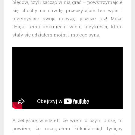
błędów, czyli zacząć w nią grać – powstrzymajcie
się choćby na chwilę, przeczytajcie ten wpis i
przemyślcie swoją decyzję jeszcze raz! Może
dzięki temu unikniecie wielu przykrości, które
stały się udziałem moim i mojego syna.
A żebyście wiedzieli, że wiem o czym piszę, to
powiem, że rozegrałem kilkadziesiąt tysięcy