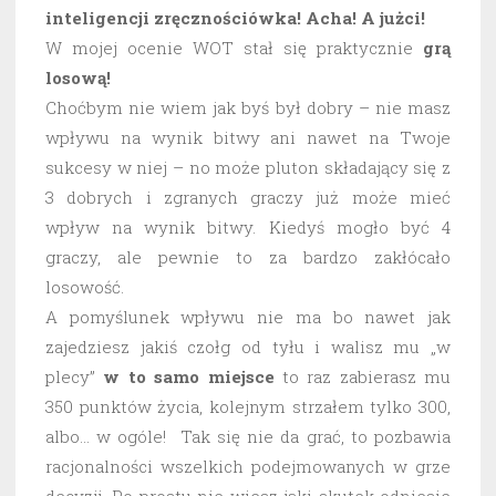
inteligencji zręcznościówka! Acha! A jużci!
W mojej ocenie WOT stał się praktycznie
grą
losową!
Choćbym nie wiem jak byś był dobry – nie masz
wpływu na wynik bitwy ani nawet na Twoje
sukcesy w niej – no może pluton składający się z
3 dobrych i zgranych graczy już może mieć
wpływ na wynik bitwy. Kiedyś mogło być 4
graczy, ale pewnie to za bardzo zakłócało
losowość.
A pomyślunek wpływu nie ma bo nawet jak
zajedziesz jakiś czołg od tyłu i walisz mu „w
plecy”
w to samo miejsce
to raz zabierasz mu
350 punktów życia, kolejnym strzałem tylko 300,
albo… w ogóle! Tak się nie da grać, to pozbawia
racjonalności wszelkich podejmowanych w grze