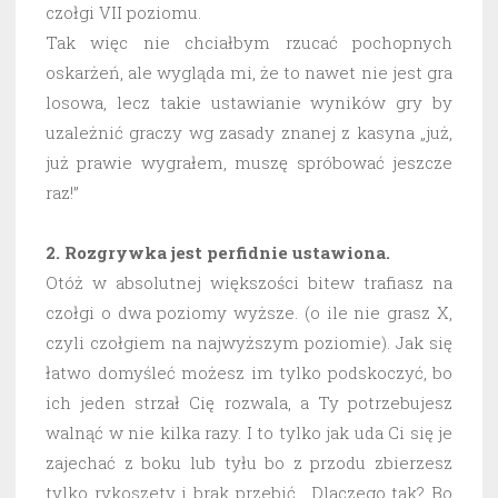
czołgi VII poziomu.
Tak więc nie chciałbym rzucać pochopnych
oskarżeń, ale wygląda mi, że to nawet nie jest gra
losowa, lecz takie ustawianie wyników gry by
uzależnić graczy wg zasady znanej z kasyna „już,
już prawie wygrałem, muszę spróbować jeszcze
raz!”
2. Rozgrywka jest perfidnie ustawiona.
Otóż w absolutnej większości bitew trafiasz na
czołgi o dwa poziomy wyższe. (o ile nie grasz X,
czyli czołgiem na najwyższym poziomie). Jak się
łatwo domyśleć możesz im tylko podskoczyć, bo
ich jeden strzał Cię rozwala, a Ty potrzebujesz
walnąć w nie kilka razy. I to tylko jak uda Ci się je
zajechać z boku lub tyłu bo z przodu zbierzesz
tylko rykoszety i brak przebić. Dlaczego tak? Bo