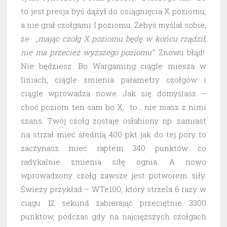
to jest presja byś dążył do osiągnięcia X poziomu,
a nie grał czołgami I poziomu. Żebyś myślał sobie,
że
„mając czołg X poziomu będę w końcu rządził,
nie ma przecież wyższego poziomu”
. Znowu błąd!
Nie będziesz. Bo Wargaming ciągle miesza w
liniach, ciągle zmienia parametry czołgów i
ciągle wprowadza nowe. Jak się domyślasz –
choć poziom ten sam bo X, to… nie masz z nimi
szans. Twój czołg zostaje osłabiony np. zamiast
na strzał mieć średnią 400 pkt jak do tej pory to
zaczynasz mieć raptem 340 punktów co
radykalnie zmienia siłę ognia. A nowo
wprowadzony czołg zawsze jest potworem siły.
Świeży przykład – WTe100, który strzela 6 razy w
ciągu 12 sekund zabierając przeciętnie 3300
punktów, podczas gdy na najcięższych czołgach