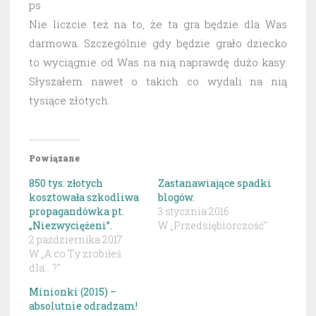
ps
Nie liczcie też na to, że ta gra będzie dla Was
darmowa. Szczególnie gdy będzie grało dziecko
to wyciągnie od Was na nią naprawdę dużo kasy.
Słyszałem nawet o takich co wydali na nią
tysiące złotych.
Powiązane
850 tys. złotych
Zastanawiające spadki
kosztowała szkodliwa
blogów.
propagandówka pt.
3 stycznia 2016
„Niezwyciężeni”.
W „Przedsiębiorczość"
2 października 2017
W „A co Ty zrobiłeś
dla... ?"
Minionki (2015) –
absolutnie odradzam!