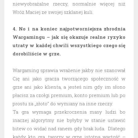
niewyobrażalne rzeczy, normalnie więcej niż
Wróż Maciej ze swojej szklanej kuli.
4. No i na koniec najpotworniejsza zbrodnia
Wargamingu – jak się okazuje realne ryzyko
utraty w każdej chwili wszystkiego czego się
dorobiliście w grze.
Wargaming sprawia wrażenie jakby nie szanował
Cię ani jako gracza tworzącego społeczność w
grze ani jako klienta, a jesteś nim gdy im słono
płacisz za czołgi premium, konto premium lub po
prostu za „złoto” do wymiany na inne rzeczy.
Ta gra wymaga przekroczenia masy ludzi bo
inaczej algorytmy nie byłyby w stanie ustawić
bitew co widać nad ranem gdy brak luda. Dlatego
każdy kto gra, tworzy w grze istotną wartość –