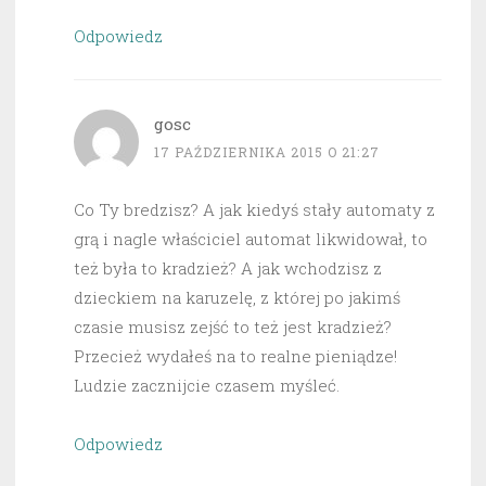
Odpowiedz
gosc
17 PAŹDZIERNIKA 2015 O 21:27
Co Ty bredzisz? A jak kiedyś stały automaty z
grą i nagle właściciel automat likwidował, to
też była to kradzież? A jak wchodzisz z
dzieckiem na karuzelę, z której po jakimś
czasie musisz zejść to też jest kradzież?
Przecież wydałeś na to realne pieniądze!
Ludzie zacznijcie czasem myśleć.
Odpowiedz