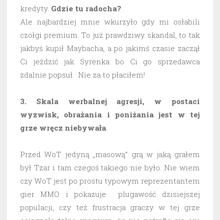
kredyty.
Gdzie tu radocha?
Ale najbardziej mnie wkurzyło gdy mi osłabili
czołgi premium. To już prawdziwy skandal, to tak
jakbyś kupił Maybacha, a po jakimś czasie zaczął
Ci jeździć jak Syrenka bo Ci go sprzedawca
zdalnie popsuł. Nie za to płaciłem!
3. Skala werbalnej agresji, w postaci
wyzwisk, obrażania i poniżania jest w tej
grze wręcz niebywała
.
Przed WoT jedyną „masową” grą w jaką grałem
był Tzar i tam czegoś takiego nie było. Nie wiem
czy WoT jest po prostu typowym reprezentantem
gier MMO i pokazuje plugawość dzisiejszej
populacji, czy też frustracja graczy w tej grze