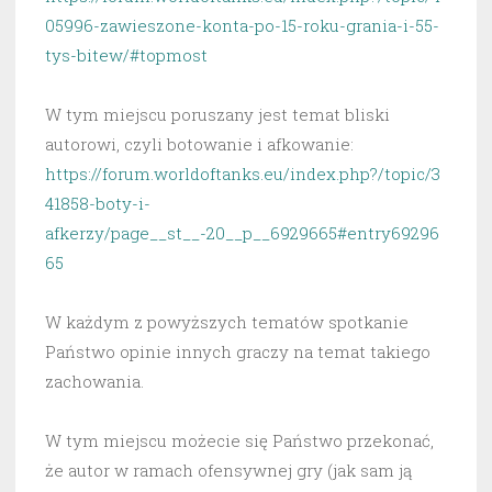
05996-zawieszone-konta-po-15-roku-grania-i-55-
tys-bitew/#topmost
W tym miejscu poruszany jest temat bliski
autorowi, czyli botowanie i afkowanie:
https://forum.worldoftanks.eu/index.php?/topic/3
41858-boty-i-
afkerzy/page__st__-20__p__6929665#entry69296
65
W każdym z powyższych tematów spotkanie
Państwo opinie innych graczy na temat takiego
zachowania.
W tym miejscu możecie się Państwo przekonać,
że autor w ramach ofensywnej gry (jak sam ją