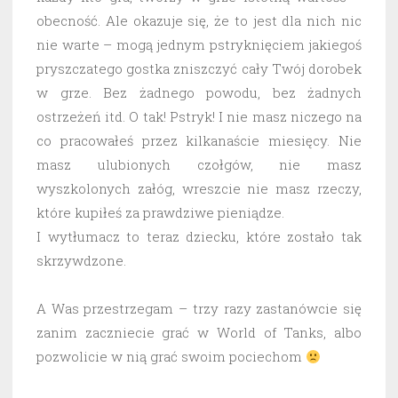
obecność. Ale okazuje się, że to jest dla nich nic
nie warte – mogą jednym pstryknięciem jakiegoś
pryszczatego gostka zniszczyć cały Twój dorobek
w grze. Bez żadnego powodu, bez żadnych
ostrzeżeń itd. O tak! Pstryk! I nie masz niczego na
co pracowałeś przez kilkanaście miesięcy. Nie
masz ulubionych czołgów, nie masz
wyszkolonych załóg, wreszcie nie masz rzeczy,
które kupiłeś za prawdziwe pieniądze.
I wytłumacz to teraz dziecku, które zostało tak
skrzywdzone.
A Was przestrzegam – trzy razy zastanówcie się
zanim zaczniecie grać w World of Tanks, albo
pozwolicie w nią grać swoim pociechom