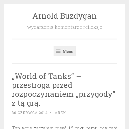
Arnold Buzdygan
Przeskocz
do
wydarzenia komentarze refleksje
treści
Menu
„World of Tanks” –
przestroga przed
rozpoczynaniem „przygody”
z tą grą.
30 CZERWCA 2014
~
AREK
Ten wpis zacząłem pisać 1,5 roku temu gdy mój