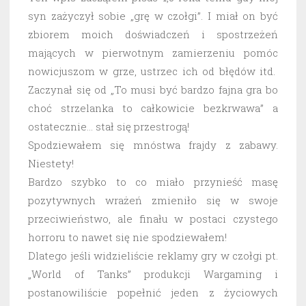
syn zażyczył sobie „grę w czołgi”. I miał on być
zbiorem moich doświadczeń i spostrzeżeń
mających w pierwotnym zamierzeniu pomóc
nowicjuszom w grze, ustrzec ich od błędów itd.
Zaczynał się od „To musi być bardzo fajna gra bo
choć strzelanka to całkowicie bezkrwawa” a
ostatecznie… stał się przestrogą!
Spodziewałem się mnóstwa frajdy z zabawy.
Niestety!
Bardzo szybko to co miało przynieść masę
pozytywnych wrażeń zmieniło się w swoje
przeciwieństwo, ale finału w postaci czystego
horroru to nawet się nie spodziewałem!
Dlatego jeśli widzieliście reklamy gry w czołgi pt.
„World of Tanks” produkcji Wargaming i
postanowiliście popełnić jeden z życiowych