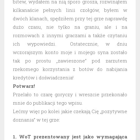
bitew, wydałem na nią sporo grosza, rozwinąłem
kilkanaście pełnych linii czołgów, byłem w
dwóch klanach, spędziłem przy tej grze naprawdę
dużo czasu, nie tylko na graniu, ale i na
rozmowach z innymi graczami a także czytaniu
ich wypowiedzi. Ostatecznie, w dniu
wczorajszym konto moje i mojego syna zostało
tak po prostu „zawieszone” pod zarzutem
rzekomego korzystania z botów do nabijania
kredytów i doświadczenia!
Potwarz!
Przelało to czarę goryczy i wreszcie przekonało
mnie do publikacji tego wpisu.
Lećmy więc po kolei jakie czekają Cię „pozytywne
doznania” w tej grze:
1. WoT prezentowany jest jako wymagająca