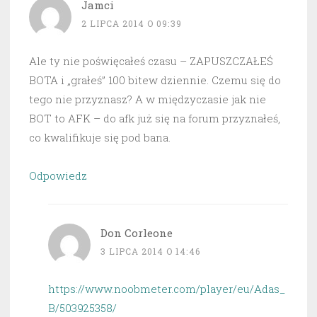
Jamci
2 LIPCA 2014 O 09:39
Ale ty nie poświęcałeś czasu – ZAPUSZCZAŁEŚ
BOTA i „grałeś” 100 bitew dziennie. Czemu się do
tego nie przyznasz? A w międzyczasie jak nie
BOT to AFK – do afk już się na forum przyznałeś,
co kwalifikuje się pod bana.
Odpowiedz
Don Corleone
3 LIPCA 2014 O 14:46
https://www.noobmeter.com/player/eu/Adas_
B/503925358/