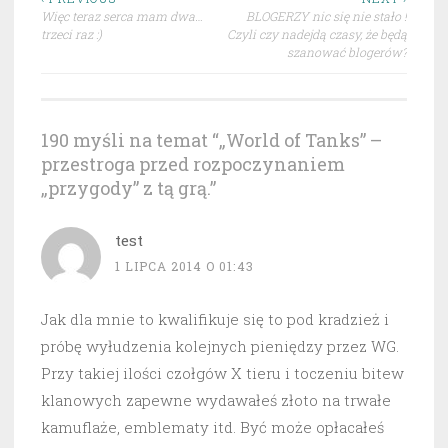
Nawigacja
Więc teraz serca mam dwa…
BLOGERZY nic się nie stało !
wpisu
trzeci raz :)
Czyli czy nadejdą czasy, że będą
szanować blogerów?
190 myśli na temat “
„World of Tanks” –
przestroga przed rozpoczynaniem
„przygody” z tą grą.
”
test
1 LIPCA 2014 O 01:43
Jak dla mnie to kwalifikuje się to pod kradzież i
próbę wyłudzenia kolejnych pieniędzy przez WG.
Przy takiej ilości czołgów X tieru i toczeniu bitew
klanowych zapewne wydawałeś złoto na trwałe
kamuflaże, emblematy itd. Być może opłacałeś