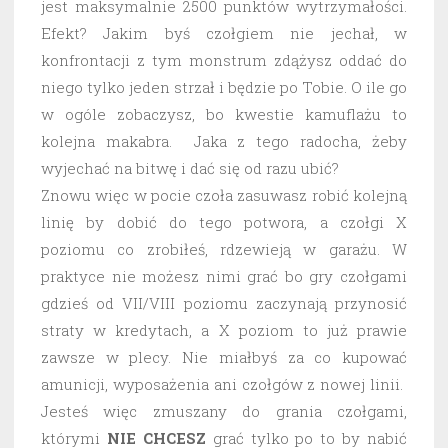
jest maksymalnie 2500 punktów wytrzymałości.
Efekt? Jakim byś czołgiem nie jechał, w
konfrontacji z tym monstrum zdążysz oddać do
niego tylko jeden strzał i będzie po Tobie. O ile go
w ogóle zobaczysz, bo kwestie kamuflażu to
kolejna makabra. Jaka z tego radocha, żeby
wyjechać na bitwę i dać się od razu ubić?
Znowu więc w pocie czoła zasuwasz robić kolejną
linię by dobić do tego potwora, a czołgi X
poziomu co zrobiłeś, rdzewieją w garażu. W
praktyce nie możesz nimi grać bo gry czołgami
gdzieś od VII/VIII poziomu zaczynają przynosić
straty w kredytach, a X poziom to już prawie
zawsze w plecy. Nie miałbyś za co kupować
amunicji, wyposażenia ani czołgów z nowej linii.
Jesteś więc zmuszany do grania czołgami,
którymi
NIE CHCESZ
grać tylko po to by nabić