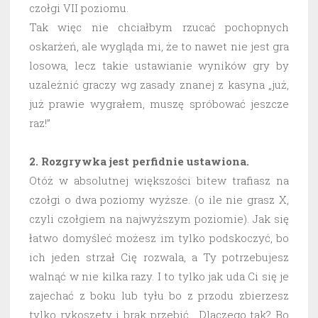
czołgi VII poziomu.
Tak więc nie chciałbym rzucać pochopnych
oskarżeń, ale wygląda mi, że to nawet nie jest gra
losowa, lecz takie ustawianie wyników gry by
uzależnić graczy wg zasady znanej z kasyna „już,
już prawie wygrałem, muszę spróbować jeszcze
raz!”
2. Rozgrywka jest perfidnie ustawiona.
Otóż w absolutnej większości bitew trafiasz na
czołgi o dwa poziomy wyższe. (o ile nie grasz X,
czyli czołgiem na najwyższym poziomie). Jak się
łatwo domyśleć możesz im tylko podskoczyć, bo
ich jeden strzał Cię rozwala, a Ty potrzebujesz
walnąć w nie kilka razy. I to tylko jak uda Ci się je
zajechać z boku lub tyłu bo z przodu zbierzesz
tylko rykoszety i brak przebić. Dlaczego tak? Bo