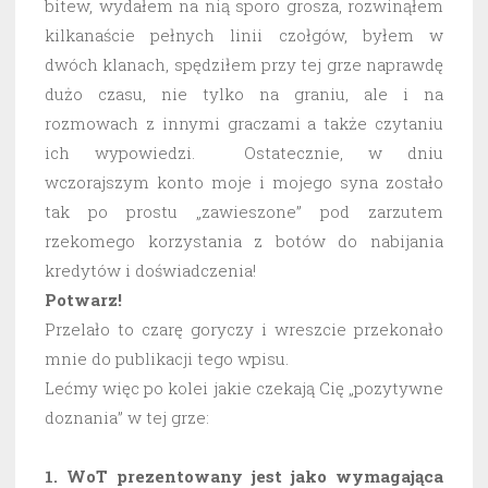
bitew, wydałem na nią sporo grosza, rozwinąłem
kilkanaście pełnych linii czołgów, byłem w
dwóch klanach, spędziłem przy tej grze naprawdę
dużo czasu, nie tylko na graniu, ale i na
rozmowach z innymi graczami a także czytaniu
ich wypowiedzi. Ostatecznie, w dniu
wczorajszym konto moje i mojego syna zostało
tak po prostu „zawieszone” pod zarzutem
rzekomego korzystania z botów do nabijania
kredytów i doświadczenia!
Potwarz!
Przelało to czarę goryczy i wreszcie przekonało
mnie do publikacji tego wpisu.
Lećmy więc po kolei jakie czekają Cię „pozytywne
doznania” w tej grze:
1. WoT prezentowany jest jako wymagająca