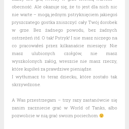
obecność. Ale okazuje się, że to jest dla nich nic
nie warte – mogą jednym pstryknięciem jakiegoś
pryszczatego gostka zniszczyć cały Twój dorobek
w grze. Bez żadnego powodu, bez żadnych
ostrzeżeń itd. O tak! Pstryk! I nie masz niczego na
co pracowałeś przez kilkanaście miesięcy. Nie
masz ulubionych czołgów, nie masz
wyszkolonych załóg, wreszcie nie masz rzeczy,
które kupiłeś za prawdziwe pieniądze.
I wytłumacz to teraz dziecku, które zostało tak
skrzywdzone.
A Was przestrzegam – trzy razy zastanówcie się
zanim zaczniecie grać w World of Tanks, albo
pozwolicie w nią grać swoim pociechom