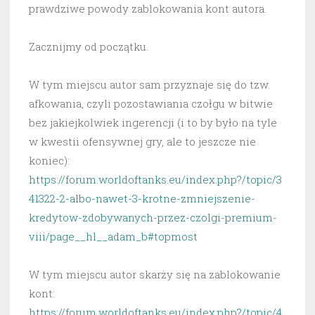
prawdziwe powody zablokowania kont autora.
Zacznijmy od początku.
W tym miejscu autor sam przyznaje się do tzw.
afkowania, czyli pozostawiania czołgu w bitwie
bez jakiejkolwiek ingerencji (i to by było na tyle
w kwestii ofensywnej gry, ale to jeszcze nie
koniec):
https://forum.worldoftanks.eu/index.php?/topic/3
41322-2-albo-nawet-3-krotne-zmniejszenie-
kredytow-zdobywanych-przez-czolgi-premium-
viii/page__hl__adam_b#topmost
W tym miejscu autor skarży się na zablokowanie
kont:
https://forum.worldoftanks.eu/index.php?/topic/4