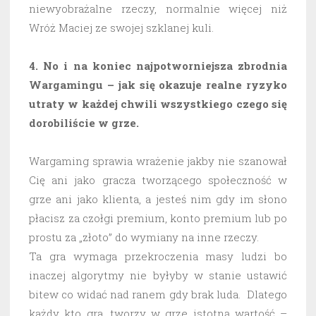
niewyobrażalne rzeczy, normalnie więcej niż
Wróż Maciej ze swojej szklanej kuli.
4. No i na koniec najpotworniejsza zbrodnia
Wargamingu – jak się okazuje realne ryzyko
utraty w każdej chwili wszystkiego czego się
dorobiliście w grze.
Wargaming sprawia wrażenie jakby nie szanował
Cię ani jako gracza tworzącego społeczność w
grze ani jako klienta, a jesteś nim gdy im słono
płacisz za czołgi premium, konto premium lub po
prostu za „złoto” do wymiany na inne rzeczy.
Ta gra wymaga przekroczenia masy ludzi bo
inaczej algorytmy nie byłyby w stanie ustawić
bitew co widać nad ranem gdy brak luda. Dlatego
każdy kto gra, tworzy w grze istotną wartość –