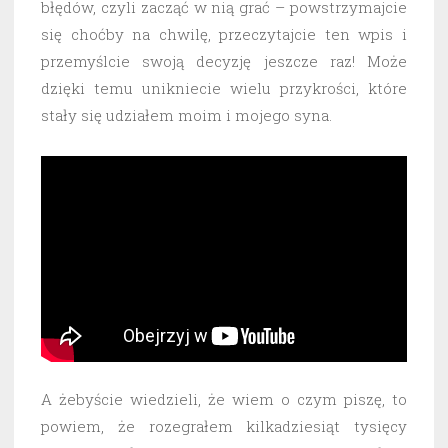
błędów, czyli zacząć w nią grać – powstrzymajcie
się choćby na chwilę, przeczytajcie ten wpis i
przemyślcie swoją decyzję jeszcze raz! Może
dzięki temu unikniecie wielu przykrości, które
stały się udziałem moim i mojego syna.
A żebyście wiedzieli, że wiem o czym piszę, to
powiem, że rozegrałem kilkadziesiąt tysięcy