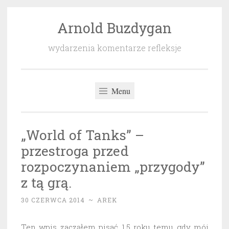
Arnold Buzdygan
Przeskocz
do
wydarzenia komentarze refleksje
treści
Menu
„World of Tanks” –
przestroga przed
rozpoczynaniem „przygody”
z tą grą.
30 CZERWCA 2014
~
AREK
Ten wpis zacząłem pisać 1,5 roku temu gdy mój