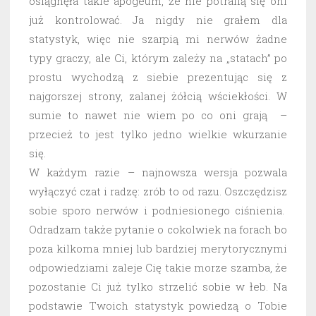
osiągnęła takie apogeum, że nie potrafią się oni
już kontrolować. Ja nigdy nie grałem dla
statystyk, więc nie szarpią mi nerwów żadne
typy graczy, ale Ci, którym zależy na „statach” po
prostu wychodzą z siebie prezentując się z
najgorszej strony, zalanej żółcią wściekłości. W
sumie to nawet nie wiem po co oni grają –
przecież to jest tylko jedno wielkie wkurzanie
się.
W każdym razie – najnowsza wersja pozwala
wyłączyć czat i radzę: zrób to od razu. Oszczędzisz
sobie sporo nerwów i podniesionego ciśnienia.
Odradzam także pytanie o cokolwiek na forach bo
poza kilkoma mniej lub bardziej merytorycznymi
odpowiedziami zaleje Cię takie morze szamba, że
pozostanie Ci już tylko strzelić sobie w łeb. Na
podstawie Twoich statystyk powiedzą o Tobie