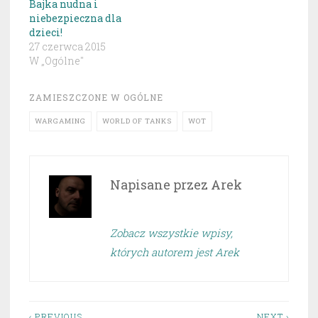
Bajka nudna i
niebezpieczna dla
dzieci!
27 czerwca 2015
W „Ogólne"
ZAMIESZCZONE W
OGÓLNE
WARGAMING
WORLD OF TANKS
WOT
Napisane przez
Arek
Zobacz wszystkie wpisy,
których autorem jest Arek
‹ PREVIOUS
NEXT ›