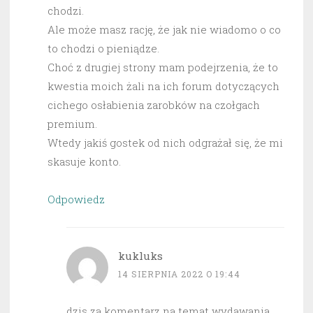
chodzi.
Ale może masz rację, że jak nie wiadomo o co
to chodzi o pieniądze.
Choć z drugiej strony mam podejrzenia, że to
kwestia moich żali na ich forum dotyczących
cichego osłabienia zarobków na czołgach
premium.
Wtedy jakiś gostek od nich odgrażał się, że mi
skasuje konto.
Odpowiedz
kukluks
14 SIERPNIA 2022 O 19:44
dzis za komentarz na temat wydawania