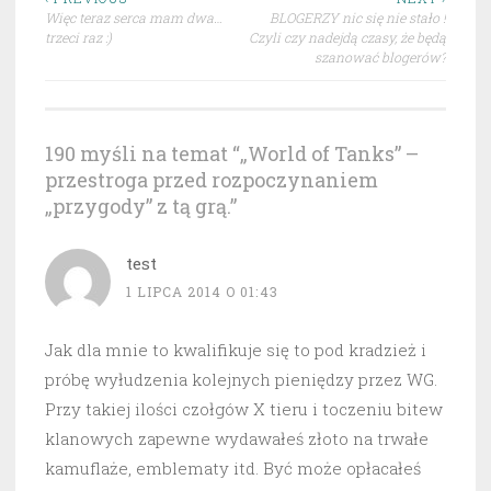
Nawigacja
Więc teraz serca mam dwa…
BLOGERZY nic się nie stało !
wpisu
trzeci raz :)
Czyli czy nadejdą czasy, że będą
szanować blogerów?
190 myśli na temat “
„World of Tanks” –
przestroga przed rozpoczynaniem
„przygody” z tą grą.
”
test
1 LIPCA 2014 O 01:43
Jak dla mnie to kwalifikuje się to pod kradzież i
próbę wyłudzenia kolejnych pieniędzy przez WG.
Przy takiej ilości czołgów X tieru i toczeniu bitew
klanowych zapewne wydawałeś złoto na trwałe
kamuflaże, emblematy itd. Być może opłacałeś