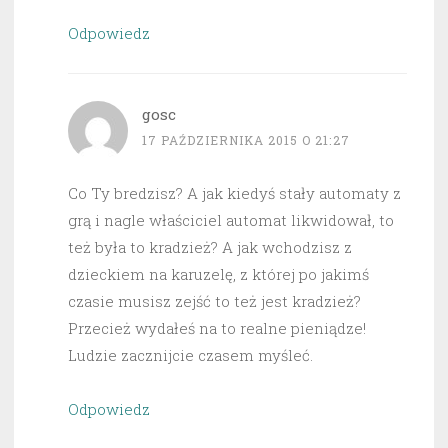
Odpowiedz
gosc
17 PAŹDZIERNIKA 2015 O 21:27
Co Ty bredzisz? A jak kiedyś stały automaty z
grą i nagle właściciel automat likwidował, to
też była to kradzież? A jak wchodzisz z
dzieckiem na karuzelę, z której po jakimś
czasie musisz zejść to też jest kradzież?
Przecież wydałeś na to realne pieniądze!
Ludzie zacznijcie czasem myśleć.
Odpowiedz