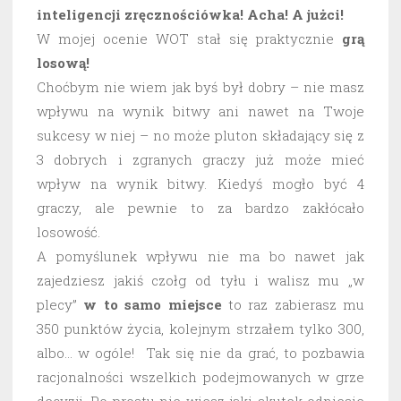
inteligencji zręcznościówka! Acha! A jużci!
W mojej ocenie WOT stał się praktycznie
grą
losową!
Choćbym nie wiem jak byś był dobry – nie masz
wpływu na wynik bitwy ani nawet na Twoje
sukcesy w niej – no może pluton składający się z
3 dobrych i zgranych graczy już może mieć
wpływ na wynik bitwy. Kiedyś mogło być 4
graczy, ale pewnie to za bardzo zakłócało
losowość.
A pomyślunek wpływu nie ma bo nawet jak
zajedziesz jakiś czołg od tyłu i walisz mu „w
plecy”
w to samo miejsce
to raz zabierasz mu
350 punktów życia, kolejnym strzałem tylko 300,
albo… w ogóle! Tak się nie da grać, to pozbawia
racjonalności wszelkich podejmowanych w grze