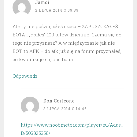
Jamci
2 LIPCA 2014 O 09:39
Ale ty nie poświęcałeś czasu – ZAPUSZCZAŁEŚ
BOTA i „grałeś” 100 bitew dziennie. Czemu się do
tego nie przyznasz? A w międzyczasie jak nie
BOT to AFK – do afk już się na forum przyznałeś,
co kwalifikuje się pod bana.
Odpowiedz
Don Corleone
3 LIPCA 2014 O 14:46
https://www.noobmeter.com/player/eu/Adas_
B/503925358/