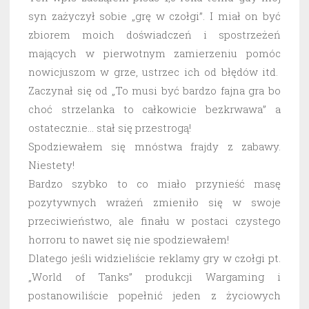
syn zażyczył sobie „grę w czołgi”. I miał on być
zbiorem moich doświadczeń i spostrzeżeń
mających w pierwotnym zamierzeniu pomóc
nowicjuszom w grze, ustrzec ich od błędów itd.
Zaczynał się od „To musi być bardzo fajna gra bo
choć strzelanka to całkowicie bezkrwawa” a
ostatecznie… stał się przestrogą!
Spodziewałem się mnóstwa frajdy z zabawy.
Niestety!
Bardzo szybko to co miało przynieść masę
pozytywnych wrażeń zmieniło się w swoje
przeciwieństwo, ale finału w postaci czystego
horroru to nawet się nie spodziewałem!
Dlatego jeśli widzieliście reklamy gry w czołgi pt.
„World of Tanks” produkcji Wargaming i
postanowiliście popełnić jeden z życiowych