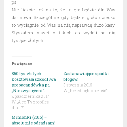
ps
Nie liczcie też na to, że ta gra będzie dla Was
darmowa. Szczególnie gdy będzie grało dziecko
to wyciągnie od Was na nią naprawdę dużo kasy.
Słyszałem nawet o takich co wydali na nią
tysiące złotych.
Powiązane
850 tys. złotych
Zastanawiające spadki
kosztowała szkodliwa
blogów.
propagandówka pt.
3 stycznia 2016
„Niezwyciężeni”.
W „Przedsiębiorczość"
2 października 2017
W „A co Ty zrobiłeś
dla... ?"
Minionki (2015) –
absolutnie odradzam!