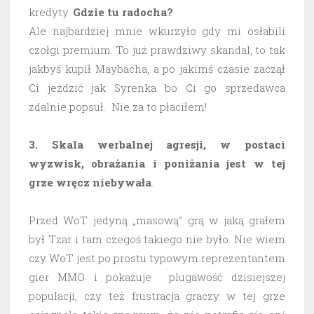
kredyty.
Gdzie tu radocha?
Ale najbardziej mnie wkurzyło gdy mi osłabili
czołgi premium. To już prawdziwy skandal, to tak
jakbyś kupił Maybacha, a po jakimś czasie zaczął
Ci jeździć jak Syrenka bo Ci go sprzedawca
zdalnie popsuł. Nie za to płaciłem!
3. Skala werbalnej agresji, w postaci
wyzwisk, obrażania i poniżania jest w tej
grze wręcz niebywała
.
Przed WoT jedyną „masową” grą w jaką grałem
był Tzar i tam czegoś takiego nie było. Nie wiem
czy WoT jest po prostu typowym reprezentantem
gier MMO i pokazuje plugawość dzisiejszej
populacji, czy też frustracja graczy w tej grze