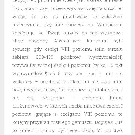
decyzji. Po prostu nie wiesz jaki skutek odniesie
Twój atak – czy możesz wystawić się na strzał bo
wiesz, że jak go przetrwasz to załatwisz
przeciwnika, czy nie możesz bo Wargaming
zdecyduje, że Twoje strzały go nie wykończą
choć powinny. Absolutnym kuriozum była
sytuacja gdy czołgi VIII poziomu (siła strzału
zabiera 300-450 punktów wytrzymałości)
przywaliły w mój czołg I poziomu (tylko 115 pkt
wytrzymałości!) aż 6 razy pod rząd i… nic nie
wskórały – ostatecznie udało mi się zająć nim
bazę i wygrać bitwę! To przecież są totalne jaja, a
nie gra. Notabene – zrobienie bitew
drużynowych, w których trzeba mieć dwa czołgi I
poziomu grające z czołgami VIII poziomu to
kolejny przykład ruskiego geniuszu. Dopisek: Już
to zmienili i musi być jeden czołg VI lub dwa