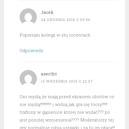
Jacek
24 GRUDNIA 2018 O 09:56
Popieram kolegę w stu rocentach
Odpowiedz
asertht
13 WRZEŚNIA 2019 O 22:07
Oni myślą że mają przed ekranem idiotów co
nie myślą!!!!!!!!!!!!! i widzą jak gra się toczy!!!!!!
trafiony w gąsienice której nie widać??? po
jest poniżej wzniesienia???? Moderatorzy tej
gry normalnie robią ustawki i za to im płacą!!!