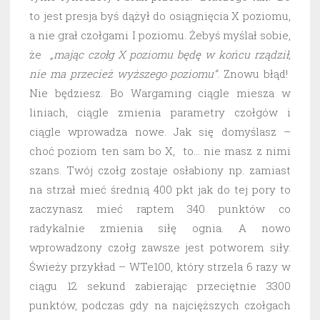
to jest presja byś dążył do osiągnięcia X poziomu,
a nie grał czołgami I poziomu. Żebyś myślał sobie,
że
„mając czołg X poziomu będę w końcu rządził,
nie ma przecież wyższego poziomu”
. Znowu błąd!
Nie będziesz. Bo Wargaming ciągle miesza w
liniach, ciągle zmienia parametry czołgów i
ciągle wprowadza nowe. Jak się domyślasz –
choć poziom ten sam bo X, to… nie masz z nimi
szans. Twój czołg zostaje osłabiony np. zamiast
na strzał mieć średnią 400 pkt jak do tej pory to
zaczynasz mieć raptem 340 punktów co
radykalnie zmienia siłę ognia. A nowo
wprowadzony czołg zawsze jest potworem siły.
Świeży przykład – WTe100, który strzela 6 razy w
ciągu 12 sekund zabierając przeciętnie 3300
punktów, podczas gdy na najcięższych czołgach