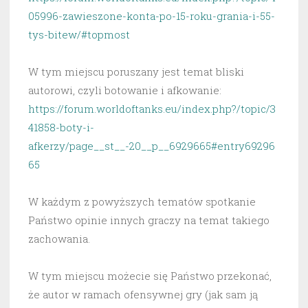
05996-zawieszone-konta-po-15-roku-grania-i-55-
tys-bitew/#topmost
W tym miejscu poruszany jest temat bliski
autorowi, czyli botowanie i afkowanie:
https://forum.worldoftanks.eu/index.php?/topic/3
41858-boty-i-
afkerzy/page__st__-20__p__6929665#entry69296
65
W każdym z powyższych tematów spotkanie
Państwo opinie innych graczy na temat takiego
zachowania.
W tym miejscu możecie się Państwo przekonać,
że autor w ramach ofensywnej gry (jak sam ją