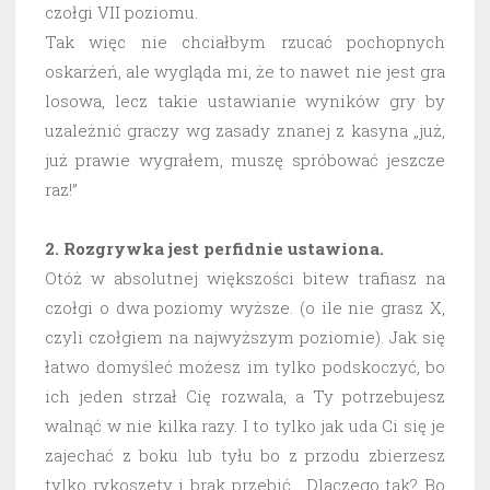
czołgi VII poziomu.
Tak więc nie chciałbym rzucać pochopnych
oskarżeń, ale wygląda mi, że to nawet nie jest gra
losowa, lecz takie ustawianie wyników gry by
uzależnić graczy wg zasady znanej z kasyna „już,
już prawie wygrałem, muszę spróbować jeszcze
raz!”
2. Rozgrywka jest perfidnie ustawiona.
Otóż w absolutnej większości bitew trafiasz na
czołgi o dwa poziomy wyższe. (o ile nie grasz X,
czyli czołgiem na najwyższym poziomie). Jak się
łatwo domyśleć możesz im tylko podskoczyć, bo
ich jeden strzał Cię rozwala, a Ty potrzebujesz
walnąć w nie kilka razy. I to tylko jak uda Ci się je
zajechać z boku lub tyłu bo z przodu zbierzesz
tylko rykoszety i brak przebić. Dlaczego tak? Bo