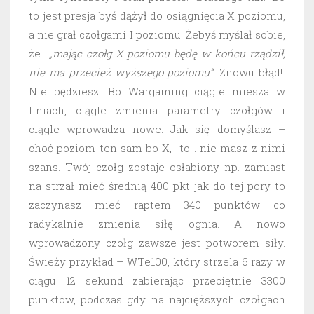
to jest presja byś dążył do osiągnięcia X poziomu,
a nie grał czołgami I poziomu. Żebyś myślał sobie,
że
„mając czołg X poziomu będę w końcu rządził,
nie ma przecież wyższego poziomu”
. Znowu błąd!
Nie będziesz. Bo Wargaming ciągle miesza w
liniach, ciągle zmienia parametry czołgów i
ciągle wprowadza nowe. Jak się domyślasz –
choć poziom ten sam bo X, to… nie masz z nimi
szans. Twój czołg zostaje osłabiony np. zamiast
na strzał mieć średnią 400 pkt jak do tej pory to
zaczynasz mieć raptem 340 punktów co
radykalnie zmienia siłę ognia. A nowo
wprowadzony czołg zawsze jest potworem siły.
Świeży przykład – WTe100, który strzela 6 razy w
ciągu 12 sekund zabierając przeciętnie 3300
punktów, podczas gdy na najcięższych czołgach