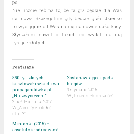
ps
Nie liczcie też na to, że ta gra będzie dla Was
darmowa. Szczególnie gdy będzie grało dziecko
to wyciągnie od Was na nią naprawdę dużo kasy.
Słyszałem nawet o takich co wydali na nią
tysiące złotych.
Powiązane
850 tys. złotych
Zastanawiające spadki
kosztowała szkodliwa
blogów.
propagandówka pt.
3 stycznia 2016
„Niezwyciężeni”.
W „Przedsiębiorczość"
2 października 2017
W „A co Ty zrobiłeś
dla... ?"
Minionki (2015) –
absolutnie odradzam!