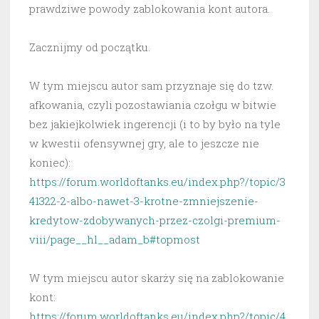
prawdziwe powody zablokowania kont autora.
Zacznijmy od początku.
W tym miejscu autor sam przyznaje się do tzw.
afkowania, czyli pozostawiania czołgu w bitwie
bez jakiejkolwiek ingerencji (i to by było na tyle
w kwestii ofensywnej gry, ale to jeszcze nie
koniec):
https://forum.worldoftanks.eu/index.php?/topic/3
41322-2-albo-nawet-3-krotne-zmniejszenie-
kredytow-zdobywanych-przez-czolgi-premium-
viii/page__hl__adam_b#topmost
W tym miejscu autor skarży się na zablokowanie
kont:
https://forum.worldoftanks.eu/index.php?/topic/4