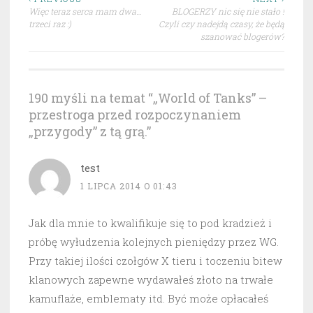
Nawigacja
Więc teraz serca mam dwa…
BLOGERZY nic się nie stało !
wpisu
trzeci raz :)
Czyli czy nadejdą czasy, że będą
szanować blogerów?
190 myśli na temat “
„World of Tanks” –
przestroga przed rozpoczynaniem
„przygody” z tą grą.
”
test
1 LIPCA 2014 O 01:43
Jak dla mnie to kwalifikuje się to pod kradzież i
próbę wyłudzenia kolejnych pieniędzy przez WG.
Przy takiej ilości czołgów X tieru i toczeniu bitew
klanowych zapewne wydawałeś złoto na trwałe
kamuflaże, emblematy itd. Być może opłacałeś