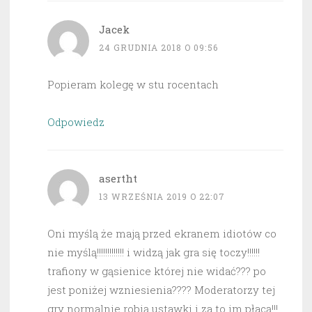
Jacek
24 GRUDNIA 2018 O 09:56
Popieram kolegę w stu rocentach
Odpowiedz
asertht
13 WRZEŚNIA 2019 O 22:07
Oni myślą że mają przed ekranem idiotów co
nie myślą!!!!!!!!!!!!! i widzą jak gra się toczy!!!!!!
trafiony w gąsienice której nie widać??? po
jest poniżej wzniesienia???? Moderatorzy tej
gry normalnie robią ustawki i za to im płacą!!!