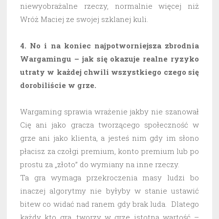
niewyobrażalne rzeczy, normalnie więcej niż
Wróż Maciej ze swojej szklanej kuli.
4. No i na koniec najpotworniejsza zbrodnia
Wargamingu – jak się okazuje realne ryzyko
utraty w każdej chwili wszystkiego czego się
dorobiliście w grze.
Wargaming sprawia wrażenie jakby nie szanował
Cię ani jako gracza tworzącego społeczność w
grze ani jako klienta, a jesteś nim gdy im słono
płacisz za czołgi premium, konto premium lub po
prostu za „złoto” do wymiany na inne rzeczy.
Ta gra wymaga przekroczenia masy ludzi bo
inaczej algorytmy nie byłyby w stanie ustawić
bitew co widać nad ranem gdy brak luda. Dlatego
każdy kto gra, tworzy w grze istotną wartość –