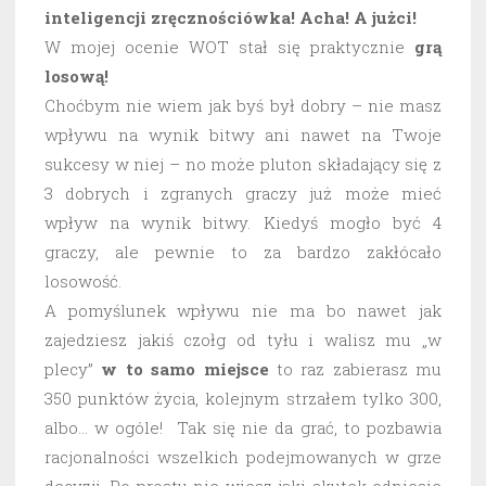
inteligencji zręcznościówka! Acha! A jużci!
W mojej ocenie WOT stał się praktycznie
grą
losową!
Choćbym nie wiem jak byś był dobry – nie masz
wpływu na wynik bitwy ani nawet na Twoje
sukcesy w niej – no może pluton składający się z
3 dobrych i zgranych graczy już może mieć
wpływ na wynik bitwy. Kiedyś mogło być 4
graczy, ale pewnie to za bardzo zakłócało
losowość.
A pomyślunek wpływu nie ma bo nawet jak
zajedziesz jakiś czołg od tyłu i walisz mu „w
plecy”
w to samo miejsce
to raz zabierasz mu
350 punktów życia, kolejnym strzałem tylko 300,
albo… w ogóle! Tak się nie da grać, to pozbawia
racjonalności wszelkich podejmowanych w grze