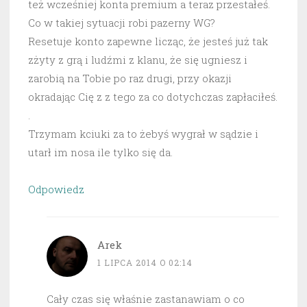
też wcześniej konta premium a teraz przestałeś.
Co w takiej sytuacji robi pazerny WG?
Resetuje konto zapewne licząc, że jesteś już tak
zżyty z grą i ludźmi z klanu, że się ugniesz i
zarobią na Tobie po raz drugi, przy okazji
okradając Cię z z tego za co dotychczas zapłaciłeś.
.
Trzymam kciuki za to żebyś wygrał w sądzie i
utarł im nosa ile tylko się da.
Odpowiedz
Arek
1 LIPCA 2014 O 02:14
Cały czas się właśnie zastanawiam o co