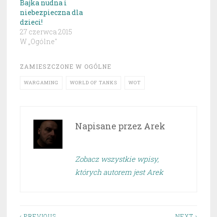
Bajka nudna i
niebezpieczna dla
dzieci!
27 czerwca 2015
W „Ogólne"
ZAMIESZCZONE W
OGÓLNE
WARGAMING
WORLD OF TANKS
WOT
Napisane przez
Arek
Zobacz wszystkie wpisy,
których autorem jest Arek
‹ PREVIOUS
NEXT ›