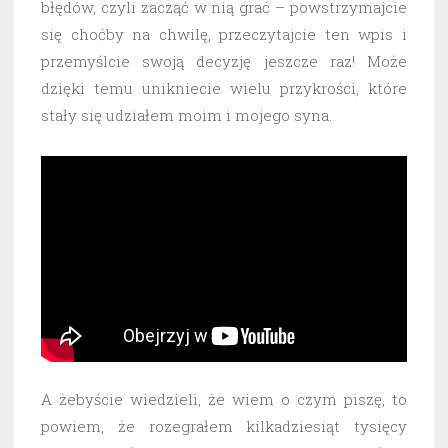
błędów, czyli zacząć w nią grać – powstrzymajcie
się choćby na chwilę, przeczytajcie ten wpis i
przemyślcie swoją decyzję jeszcze raz! Może
dzięki temu unikniecie wielu przykrości, które
stały się udziałem moim i mojego syna.
A żebyście wiedzieli, że wiem o czym piszę, to
powiem, że rozegrałem kilkadziesiąt tysięcy