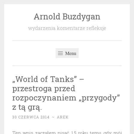
Arnold Buzdygan
Przeskocz
do
wydarzenia komentarze refleksje
treści
Menu
„World of Tanks” –
przestroga przed
rozpoczynaniem „przygody”
z tą grą.
30 CZERWCA 2014
~
AREK
Ten wpis zacząłem pisać 1,5 roku temu gdy mój