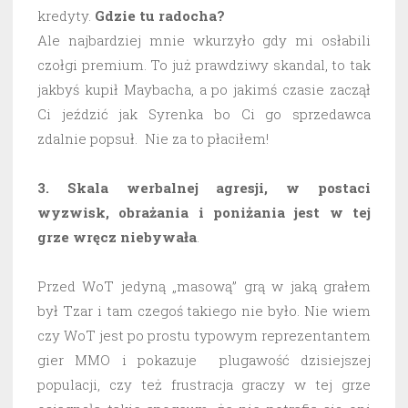
kredyty.
Gdzie tu radocha?
Ale najbardziej mnie wkurzyło gdy mi osłabili
czołgi premium. To już prawdziwy skandal, to tak
jakbyś kupił Maybacha, a po jakimś czasie zaczął
Ci jeździć jak Syrenka bo Ci go sprzedawca
zdalnie popsuł. Nie za to płaciłem!
3. Skala werbalnej agresji, w postaci
wyzwisk, obrażania i poniżania jest w tej
grze wręcz niebywała
.
Przed WoT jedyną „masową” grą w jaką grałem
był Tzar i tam czegoś takiego nie było. Nie wiem
czy WoT jest po prostu typowym reprezentantem
gier MMO i pokazuje plugawość dzisiejszej
populacji, czy też frustracja graczy w tej grze