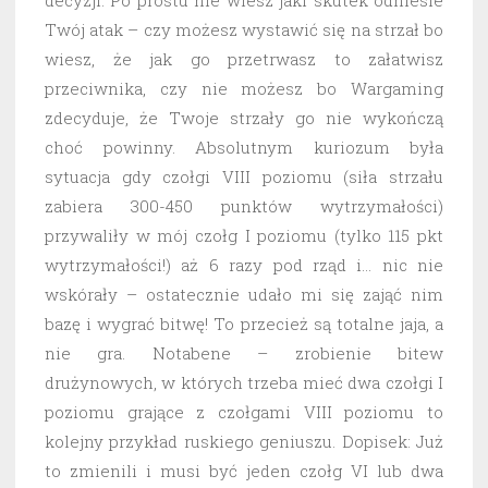
decyzji. Po prostu nie wiesz jaki skutek odniesie
Twój atak – czy możesz wystawić się na strzał bo
wiesz, że jak go przetrwasz to załatwisz
przeciwnika, czy nie możesz bo Wargaming
zdecyduje, że Twoje strzały go nie wykończą
choć powinny. Absolutnym kuriozum była
sytuacja gdy czołgi VIII poziomu (siła strzału
zabiera 300-450 punktów wytrzymałości)
przywaliły w mój czołg I poziomu (tylko 115 pkt
wytrzymałości!) aż 6 razy pod rząd i… nic nie
wskórały – ostatecznie udało mi się zająć nim
bazę i wygrać bitwę! To przecież są totalne jaja, a
nie gra. Notabene – zrobienie bitew
drużynowych, w których trzeba mieć dwa czołgi I
poziomu grające z czołgami VIII poziomu to
kolejny przykład ruskiego geniuszu. Dopisek: Już
to zmienili i musi być jeden czołg VI lub dwa