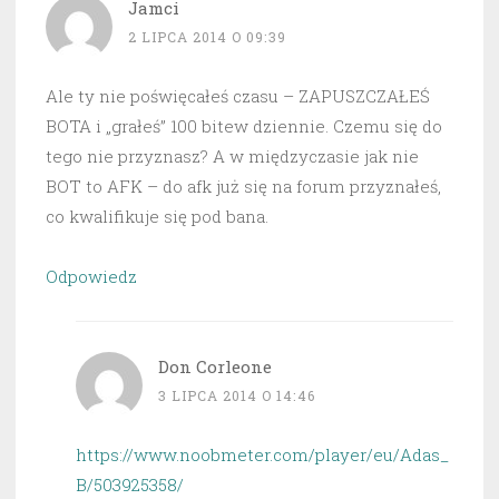
Jamci
2 LIPCA 2014 O 09:39
Ale ty nie poświęcałeś czasu – ZAPUSZCZAŁEŚ
BOTA i „grałeś” 100 bitew dziennie. Czemu się do
tego nie przyznasz? A w międzyczasie jak nie
BOT to AFK – do afk już się na forum przyznałeś,
co kwalifikuje się pod bana.
Odpowiedz
Don Corleone
3 LIPCA 2014 O 14:46
https://www.noobmeter.com/player/eu/Adas_
B/503925358/