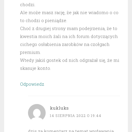
chodzi.
Ale może masz rację, że jak nie wiadomo o co
to chodzi o pieniądze.
Choć z drugiej strony mam podejrzenia, że to
kwestia moich żali na ich forum dotyczących
cichego osłabienia zarobków na czołgach
premium.
Wtedy jakiś gostek od nich odgrażał się, że mi
skasuje konto.
Odpowiedz
kukluks
14 SIERPNIA 2022 O 19:44
dzis za komentarz na temat wydawania