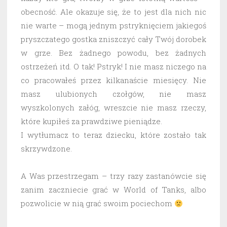
obecność. Ale okazuje się, że to jest dla nich nic
nie warte – mogą jednym pstryknięciem jakiegoś
pryszczatego gostka zniszczyć cały Twój dorobek
w grze. Bez żadnego powodu, bez żadnych
ostrzeżeń itd. O tak! Pstryk! I nie masz niczego na
co pracowałeś przez kilkanaście miesięcy. Nie
masz ulubionych czołgów, nie masz
wyszkolonych załóg, wreszcie nie masz rzeczy,
które kupiłeś za prawdziwe pieniądze.
I wytłumacz to teraz dziecku, które zostało tak
skrzywdzone.
A Was przestrzegam – trzy razy zastanówcie się
zanim zaczniecie grać w World of Tanks, albo
pozwolicie w nią grać swoim pociechom