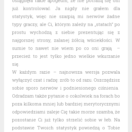
osiągnęła takie apogeum, że nie potrafią się oni
już kontrolować. Ja nigdy nie grałem dla
statystyk, więc nie szarpią mi nerwów żadne
typy graczy, ale Ci, którym zależy na „statach” po
prostu wychodzą z siebie prezentując się z
najgorszej strony, zalanej żółcią wściekłości. W
sumie to nawet nie wiem po co oni grają –
przecież to jest tylko jedno wielkie wkurzanie
się.
W każdym razie – najnowsza wersja pozwala
wyłączyć czat i radzę: zrób to od razu. Oszczędzisz
sobie sporo nerwów i podniesionego ciśnienia.
Odradzam także pytanie o cokolwiek na forach bo
poza kilkoma mniej lub bardziej merytorycznymi
odpowiedziami zaleje Cię takie morze szamba, że
pozostanie Ci już tylko strzelić sobie w łeb. Na
podstawie Twoich statystyk powiedzą o Tobie