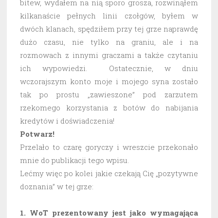
bitew, wydałem na nią sporo grosza, rozwinąłem
kilkanaście pełnych linii czołgów, byłem w
dwóch klanach, spędziłem przy tej grze naprawdę
dużo czasu, nie tylko na graniu, ale i na
rozmowach z innymi graczami a także czytaniu
ich wypowiedzi. Ostatecznie, w dniu
wczorajszym konto moje i mojego syna zostało
tak po prostu „zawieszone” pod zarzutem
rzekomego korzystania z botów do nabijania
kredytów i doświadczenia!
Potwarz!
Przelało to czarę goryczy i wreszcie przekonało
mnie do publikacji tego wpisu.
Lećmy więc po kolei jakie czekają Cię „pozytywne
doznania” w tej grze:
1. WoT prezentowany jest jako wymagająca