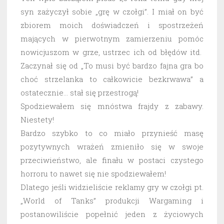
syn zażyczył sobie „grę w czołgi”. I miał on być
zbiorem moich doświadczeń i spostrzeżeń
mających w pierwotnym zamierzeniu pomóc
nowicjuszom w grze, ustrzec ich od błędów itd.
Zaczynał się od „To musi być bardzo fajna gra bo
choć strzelanka to całkowicie bezkrwawa” a
ostatecznie… stał się przestrogą!
Spodziewałem się mnóstwa frajdy z zabawy.
Niestety!
Bardzo szybko to co miało przynieść masę
pozytywnych wrażeń zmieniło się w swoje
przeciwieństwo, ale finału w postaci czystego
horroru to nawet się nie spodziewałem!
Dlatego jeśli widzieliście reklamy gry w czołgi pt.
„World of Tanks” produkcji Wargaming i
postanowiliście popełnić jeden z życiowych