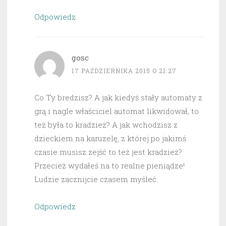
Odpowiedz
gosc
17 PAŹDZIERNIKA 2015 O 21:27
Co Ty bredzisz? A jak kiedyś stały automaty z
grą i nagle właściciel automat likwidował, to
też była to kradzież? A jak wchodzisz z
dzieckiem na karuzelę, z której po jakimś
czasie musisz zejść to też jest kradzież?
Przecież wydałeś na to realne pieniądze!
Ludzie zacznijcie czasem myśleć.
Odpowiedz