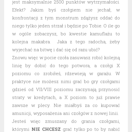
jest maksymalnie 2500 punktów wytrzymałości.
Efekt? Jakim byś czołgiem nie jechał, w
konfrontacji z tym monstrum zdążysz oddać do
niego tylko jeden strzał i będzie po Tobie. O ile go
w ogóle zobaczysz, bo kwestie kamuflażu to
kolejna makabra. Jaka z tego radocha, żeby
wyjechać na bitwę i dać się od razu ubić?
Znowu więc w pocie czoła zasuwasz robić kolejną
linię by dobić do tego potwora, a czołgi X
poziomu co zrobiłeś, rdzewieją w garażu. W
praktyce nie możesz nimi grać bo gry czołgami
gdzieś od VII/VIII poziomu zaczynają przynosić
straty w kredytach, a X poziom to już prawie
zawsze w plecy. Nie miałbyś za co kupować
amunicji, wyposażenia ani czołgów z nowej linii.
Jesteś więc zmuszany do grania czołgami,
którymi
NIE CHCESZ
grać tylko po to by nabić