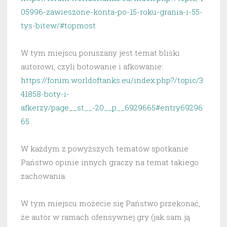
05996-zawieszone-konta-po-15-roku-grania-i-55-
tys-bitew/#topmost
W tym miejscu poruszany jest temat bliski
autorowi, czyli botowanie i afkowanie:
https://forum.worldoftanks.eu/index.php?/topic/3
41858-boty-i-
afkerzy/page__st__-20__p__6929665#entry69296
65
W każdym z powyższych tematów spotkanie
Państwo opinie innych graczy na temat takiego
zachowania.
W tym miejscu możecie się Państwo przekonać,
że autor w ramach ofensywnej gry (jak sam ją