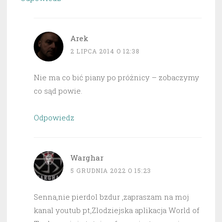
Arek
2 LIPCA 2014 O 12:38
Nie ma co bić piany po próżnicy – zobaczymy
co sąd powie.
Odpowiedz
Warghar
5 GRUDNIA 2022 O 15:23
Senna,nie pierdol bzdur ,zapraszam na moj
kanal youtub pt,Zlodziejska aplikacja World of