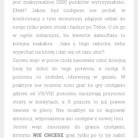
jest maksymalnie 2500 punktów wytrzymałości.
Efekt? Jakim byś czołgiem nie jechał, w
konfrontacji z tym monstrum zdążysz oddać do
niego tylko jeden strzał i będzie po Tobie. O ile go
w ogóle zobaczysz, bo kwestie kamuflażu to
kolejna makabra. Jaka z tego radocha, żeby
wyjechać na bitwę i dać się od razu ubić?
Znowu więc w pocie czoła zasuwasz robić kolejną
linię by dobić do tego potwora, a czołgi X
poziomu co zrobiłeś, rdzewieją w garażu. W
praktyce nie możesz nimi grać bo gry czołgami
gdzieś od VII/VIII poziomu zaczynają przynosić
straty w kredytach, a X poziom to już prawie
zawsze w plecy. Nie miałbyś za co kupować
amunicji, wyposażenia ani czołgów z nowej linii.
Jesteś więc zmuszany do grania czołgami,
którymi
NIE CHCESZ
grać tylko po to by nabić