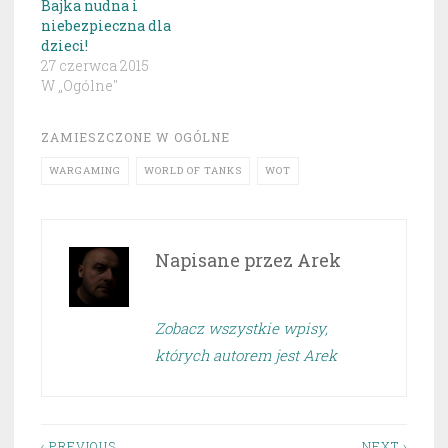
Bajka nudna i
niebezpieczna dla
dzieci!
27 czerwca 2015
W „Ogólne"
ZAMIESZCZONE W
OGÓLNE
WARGAMING
WORLD OF TANKS
WOT
Napisane przez
Arek
Zobacz wszystkie wpisy,
których autorem jest Arek
‹ PREVIOUS
NEXT ›