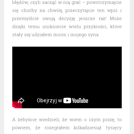
błędów, czyli zacząć w nią grać – powstrzymajcie
się choćby na chwilę, przeczytajcie ten wpis i
przemyślcie swoją decyzję jeszcze raz! Może
dzięki temu unikniecie wielu przykrości, które
stały się udziałem moim i mojego syna.
A żebyście wiedzieli, że wiem o czym piszę, to
powiem, że rozegrałem kilkadziesiąt tysięcy