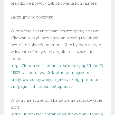
prawdziwe powody zablokowania kont autora.
Zacznijmy od początku.
W tym miejscu autor sam przyznaje się do tzw.
afkowania, czyli pozostawiania czołgu w bitwie
bez jakiejkolwiek ingerencji (i to by było na tyle
w kwestii ofensywnej gry, ale to jeszcze nie
koniec):
https://forum.worldoftanks.eu/index.php?/topic/3
41322-2-albo-nawet-3-krotne-zmniejszenie-
kredytow-zdobywanych-przez-czolgi-premium-
viii/page__hl__adam_b#topmost
W tym miejscu autor skarży się na zablokowanie
kont:
https://forum.worldoftanks.eu/index.php?/topic/4