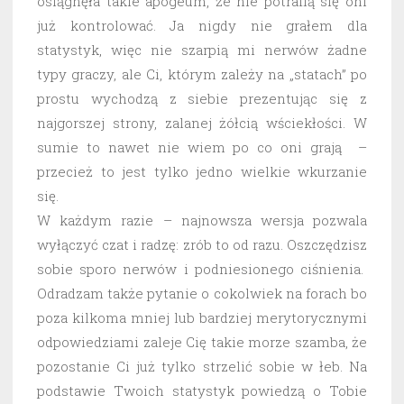
osiągnęła takie apogeum, że nie potrafią się oni
już kontrolować. Ja nigdy nie grałem dla
statystyk, więc nie szarpią mi nerwów żadne
typy graczy, ale Ci, którym zależy na „statach” po
prostu wychodzą z siebie prezentując się z
najgorszej strony, zalanej żółcią wściekłości. W
sumie to nawet nie wiem po co oni grają –
przecież to jest tylko jedno wielkie wkurzanie
się.
W każdym razie – najnowsza wersja pozwala
wyłączyć czat i radzę: zrób to od razu. Oszczędzisz
sobie sporo nerwów i podniesionego ciśnienia.
Odradzam także pytanie o cokolwiek na forach bo
poza kilkoma mniej lub bardziej merytorycznymi
odpowiedziami zaleje Cię takie morze szamba, że
pozostanie Ci już tylko strzelić sobie w łeb. Na
podstawie Twoich statystyk powiedzą o Tobie