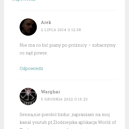
Arek
2 LIPCA 2014 O 12:38
Nie ma co bić piany po próżnicy – zobaczymy
co sąd powie.
Odpowiedz
Warghar
5 GRUDNIA 2022 O 15:23
Senna,nie pierdol bzdur ,zapraszam na moj
kanal youtub pt,Zlodziejska aplikacja World of