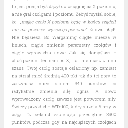
to jest presja byś dążył do osiągnięcia X poziomu,
a nie grał czołgami I poziomu. Żebyś myślał sobie,
że
„mając czołg X poziomu będę w końcu rządził,
nie ma przecież wyższego poziomu”
. Znowu błąd!
Nie będziesz. Bo Wargaming ciągle miesza w
liniach, ciągle zmienia parametry czołgów i
ciągle wprowadza nowe. Jak się domyślasz –
choć poziom ten sam bo X, to… nie masz z nimi
szans. Twój czołg zostaje osłabiony np. zamiast
na strzał mieć średnią 400 pkt jak do tej pory to
zaczynasz mieć raptem 340 punktów co
radykalnie zmienia siłę ognia. A nowo
wprowadzony czołg zawsze jest potworem siły.
Świeży przykład – WTe100, który strzela 6 razy w
ciągu 12 sekund zabierając przeciętnie 3300
punktów, podczas gdy na najcięższych czołgach