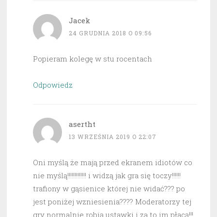
Jacek
24 GRUDNIA 2018 O 09:56
Popieram kolegę w stu rocentach
Odpowiedz
asertht
13 WRZEŚNIA 2019 O 22:07
Oni myślą że mają przed ekranem idiotów co
nie myślą!!!!!!!!!!!!! i widzą jak gra się toczy!!!!!!
trafiony w gąsienice której nie widać??? po
jest poniżej wzniesienia???? Moderatorzy tej
gry normalnie robią ustawki i za to im płacą!!!