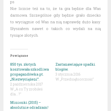
ps
Nie liczcie też na to, że ta gra będzie dla Was
darmowa. Szczególnie gdy będzie grało dziecko
to wyciągnie od Was na nią naprawdę dużo kasy.
Słyszałem nawet o takich co wydali na nią
tysiące złotych.
Powiązane
850 tys. złotych
Zastanawiające spadki
kosztowała szkodliwa
blogów.
propagandówka pt.
3 stycznia 2016
„Niezwyciężeni”.
W „Przedsiębiorczość"
2 października 2017
W „A co Ty zrobiłeś
dla... ?"
Minionki (2015) –
absolutnie odradzam!