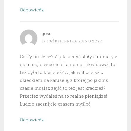
Odpowiedz
gosc
17 PAŹDZIERNIKA 2015 O 21:27
Co Ty bredzisz? A jak kiedyś stały automaty z
grą i nagle właściciel automat likwidował, to
też była to kradzież? A jak wchodzisz z
dzieckiem na karuzelę, z której po jakimś
czasie musisz zejść to też jest kradzież?
Przecież wydałeś na to realne pieniądze!
Ludzie zacznijcie czasem myśleć.
Odpowiedz