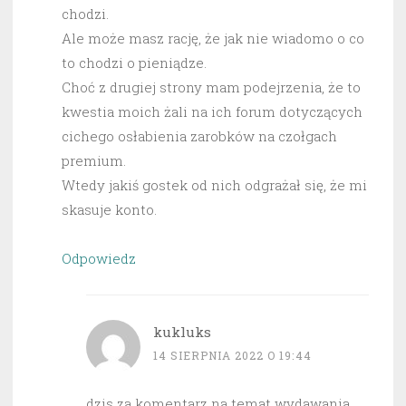
chodzi.
Ale może masz rację, że jak nie wiadomo o co
to chodzi o pieniądze.
Choć z drugiej strony mam podejrzenia, że to
kwestia moich żali na ich forum dotyczących
cichego osłabienia zarobków na czołgach
premium.
Wtedy jakiś gostek od nich odgrażał się, że mi
skasuje konto.
Odpowiedz
kukluks
14 SIERPNIA 2022 O 19:44
dzis za komentarz na temat wydawania