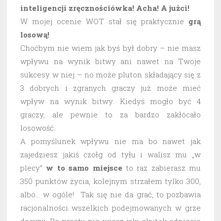
inteligencji zręcznościówka! Acha! A jużci!
W mojej ocenie WOT stał się praktycznie
grą
losową!
Choćbym nie wiem jak byś był dobry – nie masz
wpływu na wynik bitwy ani nawet na Twoje
sukcesy w niej – no może pluton składający się z
3 dobrych i zgranych graczy już może mieć
wpływ na wynik bitwy. Kiedyś mogło być 4
graczy, ale pewnie to za bardzo zakłócało
losowość.
A pomyślunek wpływu nie ma bo nawet jak
zajedziesz jakiś czołg od tyłu i walisz mu „w
plecy”
w to samo miejsce
to raz zabierasz mu
350 punktów życia, kolejnym strzałem tylko 300,
albo… w ogóle! Tak się nie da grać, to pozbawia
racjonalności wszelkich podejmowanych w grze