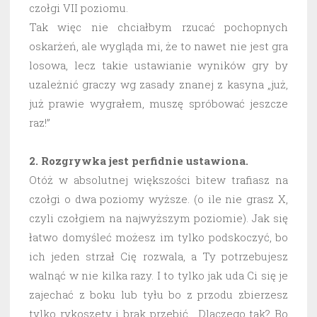
czołgi VII poziomu.
Tak więc nie chciałbym rzucać pochopnych
oskarżeń, ale wygląda mi, że to nawet nie jest gra
losowa, lecz takie ustawianie wyników gry by
uzależnić graczy wg zasady znanej z kasyna „już,
już prawie wygrałem, muszę spróbować jeszcze
raz!”
2. Rozgrywka jest perfidnie ustawiona.
Otóż w absolutnej większości bitew trafiasz na
czołgi o dwa poziomy wyższe. (o ile nie grasz X,
czyli czołgiem na najwyższym poziomie). Jak się
łatwo domyśleć możesz im tylko podskoczyć, bo
ich jeden strzał Cię rozwala, a Ty potrzebujesz
walnąć w nie kilka razy. I to tylko jak uda Ci się je
zajechać z boku lub tyłu bo z przodu zbierzesz
tylko rykoszety i brak przebić. Dlaczego tak? Bo