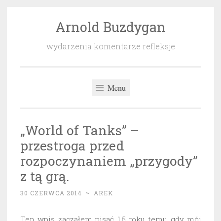
Arnold Buzdygan
Przeskocz
do
wydarzenia komentarze refleksje
treści
Menu
„World of Tanks” –
przestroga przed
rozpoczynaniem „przygody”
z tą grą.
30 CZERWCA 2014
~
AREK
Ten wpis zacząłem pisać 1,5 roku temu gdy mój