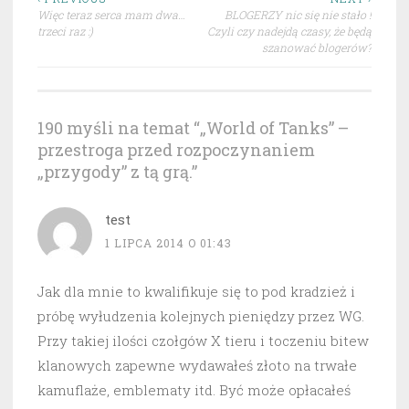
Nawigacja
Więc teraz serca mam dwa…
BLOGERZY nic się nie stało !
wpisu
trzeci raz :)
Czyli czy nadejdą czasy, że będą
szanować blogerów?
190 myśli na temat “
„World of Tanks” –
przestroga przed rozpoczynaniem
„przygody” z tą grą.
”
test
1 LIPCA 2014 O 01:43
Jak dla mnie to kwalifikuje się to pod kradzież i
próbę wyłudzenia kolejnych pieniędzy przez WG.
Przy takiej ilości czołgów X tieru i toczeniu bitew
klanowych zapewne wydawałeś złoto na trwałe
kamuflaże, emblematy itd. Być może opłacałeś