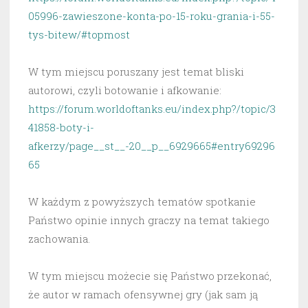
05996-zawieszone-konta-po-15-roku-grania-i-55-
tys-bitew/#topmost
W tym miejscu poruszany jest temat bliski
autorowi, czyli botowanie i afkowanie:
https://forum.worldoftanks.eu/index.php?/topic/3
41858-boty-i-
afkerzy/page__st__-20__p__6929665#entry69296
65
W każdym z powyższych tematów spotkanie
Państwo opinie innych graczy na temat takiego
zachowania.
W tym miejscu możecie się Państwo przekonać,
że autor w ramach ofensywnej gry (jak sam ją