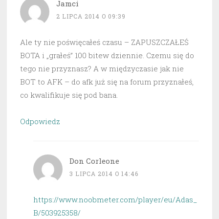
Jamci
2 LIPCA 2014 O 09:39
Ale ty nie poświęcałeś czasu – ZAPUSZCZAŁEŚ
BOTA i „grałeś” 100 bitew dziennie. Czemu się do
tego nie przyznasz? A w międzyczasie jak nie
BOT to AFK – do afk już się na forum przyznałeś,
co kwalifikuje się pod bana.
Odpowiedz
Don Corleone
3 LIPCA 2014 O 14:46
https://www.noobmeter.com/player/eu/Adas_
B/503925358/