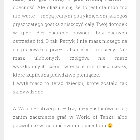
obecność. Ale okazuje się, że to jest dla nich nic
nie warte – mogą jednym pstryknięciem jakiegoś
pryszczatego gostka zniszczyć cały Twój dorobek
w grze. Bez żadnego powodu, bez żadnych
ostrzeżeń itd. O tak! Pstryk! I nie masz niczego na
co pracowałeś przez kilkanaście miesięcy. Nie
masz ulubionych czołgów, nie masz
wyszkolonych załóg, wreszcie nie masz rzeczy,
które kupiłeś za prawdziwe pieniądze.
I wytłumacz to teraz dziecku, które zostało tak
skrzywdzone.
A Was przestrzegam – trzy razy zastanówcie się
zanim zaczniecie grać w World of Tanks, albo
pozwolicie w nią grać swoim pociechom