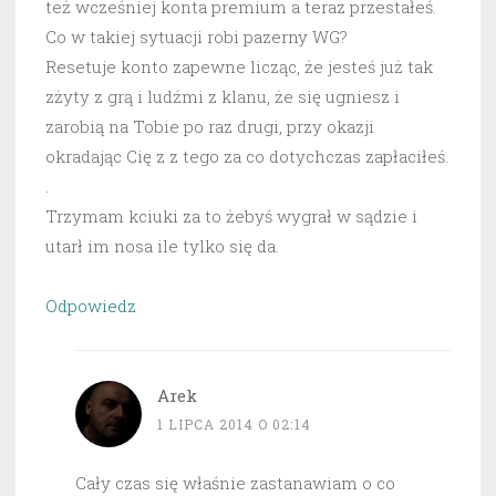
też wcześniej konta premium a teraz przestałeś.
Co w takiej sytuacji robi pazerny WG?
Resetuje konto zapewne licząc, że jesteś już tak
zżyty z grą i ludźmi z klanu, że się ugniesz i
zarobią na Tobie po raz drugi, przy okazji
okradając Cię z z tego za co dotychczas zapłaciłeś.
.
Trzymam kciuki za to żebyś wygrał w sądzie i
utarł im nosa ile tylko się da.
Odpowiedz
Arek
1 LIPCA 2014 O 02:14
Cały czas się właśnie zastanawiam o co