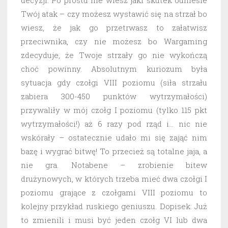
decyzji. Po prostu nie wiesz jaki skutek odniesie
Twój atak – czy możesz wystawić się na strzał bo
wiesz, że jak go przetrwasz to załatwisz
przeciwnika, czy nie możesz bo Wargaming
zdecyduje, że Twoje strzały go nie wykończą
choć powinny. Absolutnym kuriozum była
sytuacja gdy czołgi VIII poziomu (siła strzału
zabiera 300-450 punktów wytrzymałości)
przywaliły w mój czołg I poziomu (tylko 115 pkt
wytrzymałości!) aż 6 razy pod rząd i… nic nie
wskórały – ostatecznie udało mi się zająć nim
bazę i wygrać bitwę! To przecież są totalne jaja, a
nie gra. Notabene – zrobienie bitew
drużynowych, w których trzeba mieć dwa czołgi I
poziomu grające z czołgami VIII poziomu to
kolejny przykład ruskiego geniuszu. Dopisek: Już
to zmienili i musi być jeden czołg VI lub dwa