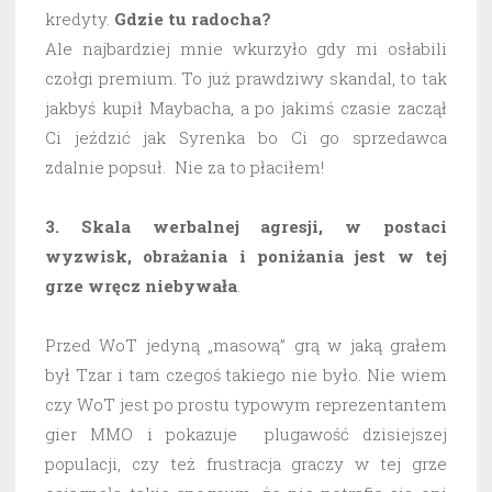
kredyty.
Gdzie tu radocha?
Ale najbardziej mnie wkurzyło gdy mi osłabili
czołgi premium. To już prawdziwy skandal, to tak
jakbyś kupił Maybacha, a po jakimś czasie zaczął
Ci jeździć jak Syrenka bo Ci go sprzedawca
zdalnie popsuł. Nie za to płaciłem!
3. Skala werbalnej agresji, w postaci
wyzwisk, obrażania i poniżania jest w tej
grze wręcz niebywała
.
Przed WoT jedyną „masową” grą w jaką grałem
był Tzar i tam czegoś takiego nie było. Nie wiem
czy WoT jest po prostu typowym reprezentantem
gier MMO i pokazuje plugawość dzisiejszej
populacji, czy też frustracja graczy w tej grze