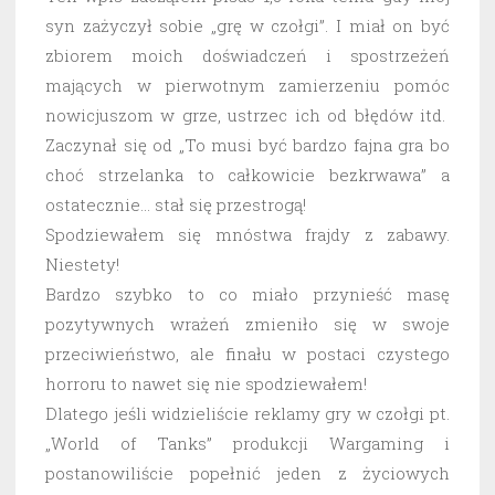
syn zażyczył sobie „grę w czołgi”. I miał on być
zbiorem moich doświadczeń i spostrzeżeń
mających w pierwotnym zamierzeniu pomóc
nowicjuszom w grze, ustrzec ich od błędów itd.
Zaczynał się od „To musi być bardzo fajna gra bo
choć strzelanka to całkowicie bezkrwawa” a
ostatecznie… stał się przestrogą!
Spodziewałem się mnóstwa frajdy z zabawy.
Niestety!
Bardzo szybko to co miało przynieść masę
pozytywnych wrażeń zmieniło się w swoje
przeciwieństwo, ale finału w postaci czystego
horroru to nawet się nie spodziewałem!
Dlatego jeśli widzieliście reklamy gry w czołgi pt.
„World of Tanks” produkcji Wargaming i
postanowiliście popełnić jeden z życiowych