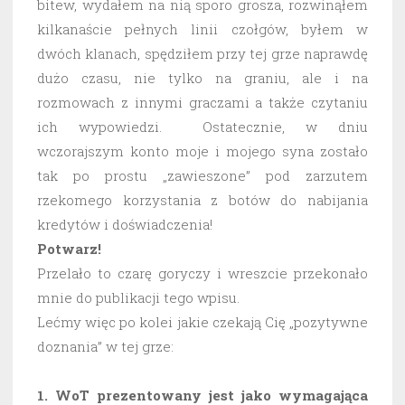
bitew, wydałem na nią sporo grosza, rozwinąłem
kilkanaście pełnych linii czołgów, byłem w
dwóch klanach, spędziłem przy tej grze naprawdę
dużo czasu, nie tylko na graniu, ale i na
rozmowach z innymi graczami a także czytaniu
ich wypowiedzi. Ostatecznie, w dniu
wczorajszym konto moje i mojego syna zostało
tak po prostu „zawieszone” pod zarzutem
rzekomego korzystania z botów do nabijania
kredytów i doświadczenia!
Potwarz!
Przelało to czarę goryczy i wreszcie przekonało
mnie do publikacji tego wpisu.
Lećmy więc po kolei jakie czekają Cię „pozytywne
doznania” w tej grze:
1. WoT prezentowany jest jako wymagająca