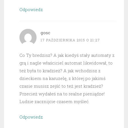
Odpowiedz
gosc
17 PAŹDZIERNIKA 2015 O 21:27
Co Ty bredzisz? A jak kiedyś stały automaty z
grą i nagle właściciel automat likwidował, to
też była to kradzież? A jak wchodzisz z
dzieckiem na karuzelę, z której po jakimś
czasie musisz zejść to też jest kradzież?
Przecież wydałeś na to realne pieniądze!
Ludzie zacznijcie czasem myśleć.
Odpowiedz