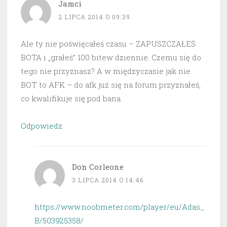
Jamci
2 LIPCA 2014 O 09:39
Ale ty nie poświęcałeś czasu – ZAPUSZCZAŁEŚ
BOTA i „grałeś” 100 bitew dziennie. Czemu się do
tego nie przyznasz? A w międzyczasie jak nie
BOT to AFK – do afk już się na forum przyznałeś,
co kwalifikuje się pod bana.
Odpowiedz
Don Corleone
3 LIPCA 2014 O 14:46
https://www.noobmeter.com/player/eu/Adas_
B/503925358/