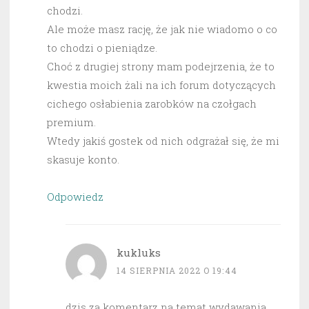
chodzi.
Ale może masz rację, że jak nie wiadomo o co
to chodzi o pieniądze.
Choć z drugiej strony mam podejrzenia, że to
kwestia moich żali na ich forum dotyczących
cichego osłabienia zarobków na czołgach
premium.
Wtedy jakiś gostek od nich odgrażał się, że mi
skasuje konto.
Odpowiedz
kukluks
14 SIERPNIA 2022 O 19:44
dzis za komentarz na temat wydawania