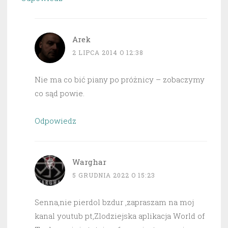
Arek
2 LIPCA 2014 O 12:38
Nie ma co bić piany po próżnicy – zobaczymy
co sąd powie.
Odpowiedz
Warghar
5 GRUDNIA 2022 O 15:23
Senna,nie pierdol bzdur ,zapraszam na moj
kanal youtub pt,Zlodziejska aplikacja World of