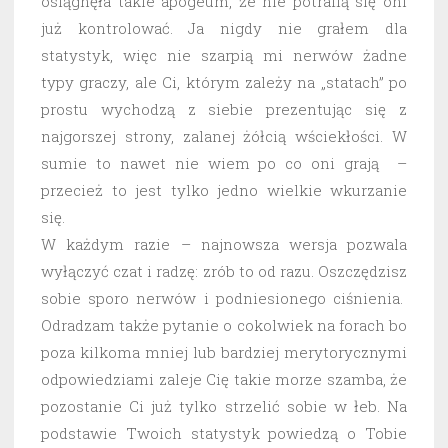
osiągnęła takie apogeum, że nie potrafią się oni
już kontrolować. Ja nigdy nie grałem dla
statystyk, więc nie szarpią mi nerwów żadne
typy graczy, ale Ci, którym zależy na „statach” po
prostu wychodzą z siebie prezentując się z
najgorszej strony, zalanej żółcią wściekłości. W
sumie to nawet nie wiem po co oni grają –
przecież to jest tylko jedno wielkie wkurzanie
się.
W każdym razie – najnowsza wersja pozwala
wyłączyć czat i radzę: zrób to od razu. Oszczędzisz
sobie sporo nerwów i podniesionego ciśnienia.
Odradzam także pytanie o cokolwiek na forach bo
poza kilkoma mniej lub bardziej merytorycznymi
odpowiedziami zaleje Cię takie morze szamba, że
pozostanie Ci już tylko strzelić sobie w łeb. Na
podstawie Twoich statystyk powiedzą o Tobie