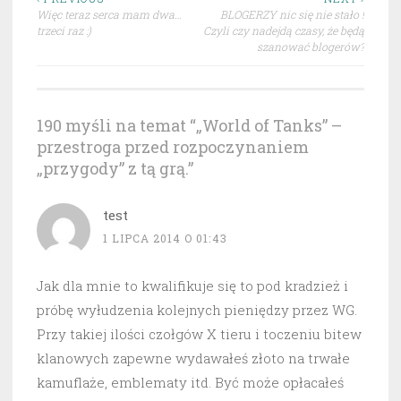
Nawigacja
Więc teraz serca mam dwa…
BLOGERZY nic się nie stało !
wpisu
trzeci raz :)
Czyli czy nadejdą czasy, że będą
szanować blogerów?
190 myśli na temat “
„World of Tanks” –
przestroga przed rozpoczynaniem
„przygody” z tą grą.
”
test
1 LIPCA 2014 O 01:43
Jak dla mnie to kwalifikuje się to pod kradzież i
próbę wyłudzenia kolejnych pieniędzy przez WG.
Przy takiej ilości czołgów X tieru i toczeniu bitew
klanowych zapewne wydawałeś złoto na trwałe
kamuflaże, emblematy itd. Być może opłacałeś