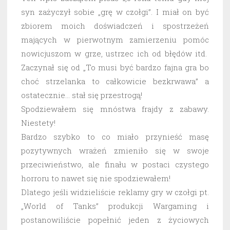
syn zażyczył sobie „grę w czołgi”. I miał on być
zbiorem moich doświadczeń i spostrzeżeń
mających w pierwotnym zamierzeniu pomóc
nowicjuszom w grze, ustrzec ich od błędów itd.
Zaczynał się od „To musi być bardzo fajna gra bo
choć strzelanka to całkowicie bezkrwawa” a
ostatecznie… stał się przestrogą!
Spodziewałem się mnóstwa frajdy z zabawy.
Niestety!
Bardzo szybko to co miało przynieść masę
pozytywnych wrażeń zmieniło się w swoje
przeciwieństwo, ale finału w postaci czystego
horroru to nawet się nie spodziewałem!
Dlatego jeśli widzieliście reklamy gry w czołgi pt.
„World of Tanks” produkcji Wargaming i
postanowiliście popełnić jeden z życiowych