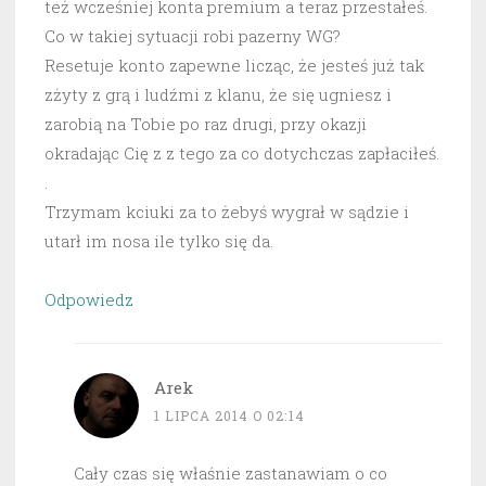
też wcześniej konta premium a teraz przestałeś.
Co w takiej sytuacji robi pazerny WG?
Resetuje konto zapewne licząc, że jesteś już tak
zżyty z grą i ludźmi z klanu, że się ugniesz i
zarobią na Tobie po raz drugi, przy okazji
okradając Cię z z tego za co dotychczas zapłaciłeś.
.
Trzymam kciuki za to żebyś wygrał w sądzie i
utarł im nosa ile tylko się da.
Odpowiedz
Arek
1 LIPCA 2014 O 02:14
Cały czas się właśnie zastanawiam o co