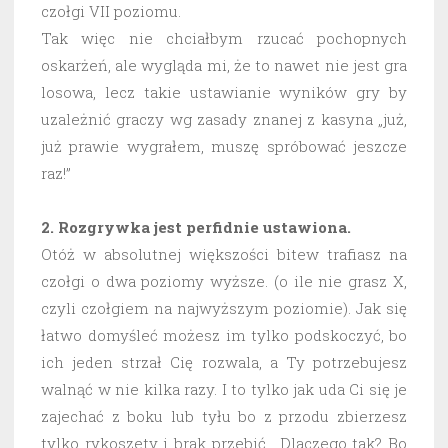
czołgi VII poziomu.
Tak więc nie chciałbym rzucać pochopnych
oskarżeń, ale wygląda mi, że to nawet nie jest gra
losowa, lecz takie ustawianie wyników gry by
uzależnić graczy wg zasady znanej z kasyna „już,
już prawie wygrałem, muszę spróbować jeszcze
raz!”
2. Rozgrywka jest perfidnie ustawiona.
Otóż w absolutnej większości bitew trafiasz na
czołgi o dwa poziomy wyższe. (o ile nie grasz X,
czyli czołgiem na najwyższym poziomie). Jak się
łatwo domyśleć możesz im tylko podskoczyć, bo
ich jeden strzał Cię rozwala, a Ty potrzebujesz
walnąć w nie kilka razy. I to tylko jak uda Ci się je
zajechać z boku lub tyłu bo z przodu zbierzesz
tylko rykoszety i brak przebić. Dlaczego tak? Bo