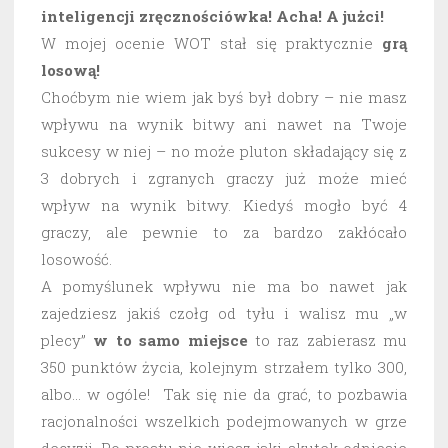
inteligencji zręcznościówka! Acha! A jużci!
W mojej ocenie WOT stał się praktycznie
grą
losową!
Choćbym nie wiem jak byś był dobry – nie masz
wpływu na wynik bitwy ani nawet na Twoje
sukcesy w niej – no może pluton składający się z
3 dobrych i zgranych graczy już może mieć
wpływ na wynik bitwy. Kiedyś mogło być 4
graczy, ale pewnie to za bardzo zakłócało
losowość.
A pomyślunek wpływu nie ma bo nawet jak
zajedziesz jakiś czołg od tyłu i walisz mu „w
plecy”
w to samo miejsce
to raz zabierasz mu
350 punktów życia, kolejnym strzałem tylko 300,
albo… w ogóle! Tak się nie da grać, to pozbawia
racjonalności wszelkich podejmowanych w grze