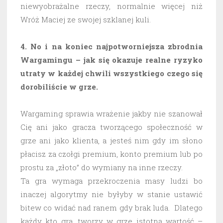
niewyobrażalne rzeczy, normalnie więcej niż
Wróż Maciej ze swojej szklanej kuli.
4. No i na koniec najpotworniejsza zbrodnia
Wargamingu – jak się okazuje realne ryzyko
utraty w każdej chwili wszystkiego czego się
dorobiliście w grze.
Wargaming sprawia wrażenie jakby nie szanował
Cię ani jako gracza tworzącego społeczność w
grze ani jako klienta, a jesteś nim gdy im słono
płacisz za czołgi premium, konto premium lub po
prostu za „złoto” do wymiany na inne rzeczy.
Ta gra wymaga przekroczenia masy ludzi bo
inaczej algorytmy nie byłyby w stanie ustawić
bitew co widać nad ranem gdy brak luda. Dlatego
każdy kto gra, tworzy w grze istotną wartość –