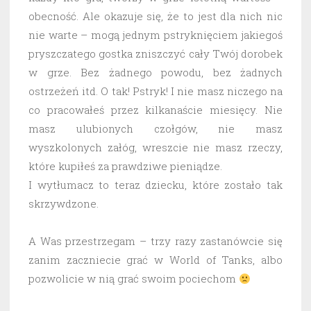
obecność. Ale okazuje się, że to jest dla nich nic
nie warte – mogą jednym pstryknięciem jakiegoś
pryszczatego gostka zniszczyć cały Twój dorobek
w grze. Bez żadnego powodu, bez żadnych
ostrzeżeń itd. O tak! Pstryk! I nie masz niczego na
co pracowałeś przez kilkanaście miesięcy. Nie
masz ulubionych czołgów, nie masz
wyszkolonych załóg, wreszcie nie masz rzeczy,
które kupiłeś za prawdziwe pieniądze.
I wytłumacz to teraz dziecku, które zostało tak
skrzywdzone.
A Was przestrzegam – trzy razy zastanówcie się
zanim zaczniecie grać w World of Tanks, albo
pozwolicie w nią grać swoim pociechom