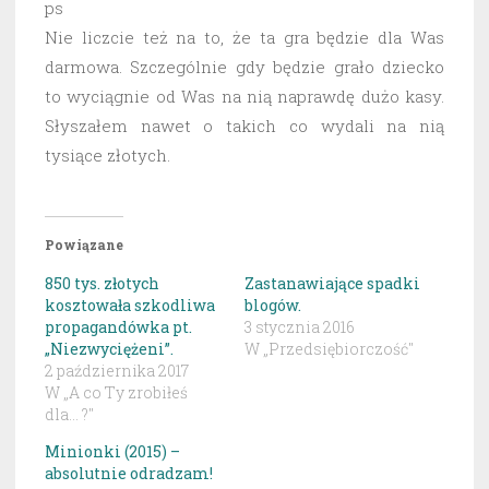
ps
Nie liczcie też na to, że ta gra będzie dla Was
darmowa. Szczególnie gdy będzie grało dziecko
to wyciągnie od Was na nią naprawdę dużo kasy.
Słyszałem nawet o takich co wydali na nią
tysiące złotych.
Powiązane
850 tys. złotych
Zastanawiające spadki
kosztowała szkodliwa
blogów.
propagandówka pt.
3 stycznia 2016
„Niezwyciężeni”.
W „Przedsiębiorczość"
2 października 2017
W „A co Ty zrobiłeś
dla... ?"
Minionki (2015) –
absolutnie odradzam!