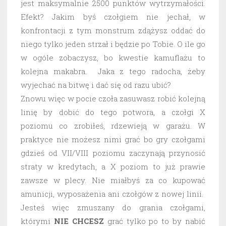
jest maksymalnie 2500 punktów wytrzymałości.
Efekt? Jakim byś czołgiem nie jechał, w
konfrontacji z tym monstrum zdążysz oddać do
niego tylko jeden strzał i będzie po Tobie. O ile go
w ogóle zobaczysz, bo kwestie kamuflażu to
kolejna makabra. Jaka z tego radocha, żeby
wyjechać na bitwę i dać się od razu ubić?
Znowu więc w pocie czoła zasuwasz robić kolejną
linię by dobić do tego potwora, a czołgi X
poziomu co zrobiłeś, rdzewieją w garażu. W
praktyce nie możesz nimi grać bo gry czołgami
gdzieś od VII/VIII poziomu zaczynają przynosić
straty w kredytach, a X poziom to już prawie
zawsze w plecy. Nie miałbyś za co kupować
amunicji, wyposażenia ani czołgów z nowej linii.
Jesteś więc zmuszany do grania czołgami,
którymi
NIE CHCESZ
grać tylko po to by nabić