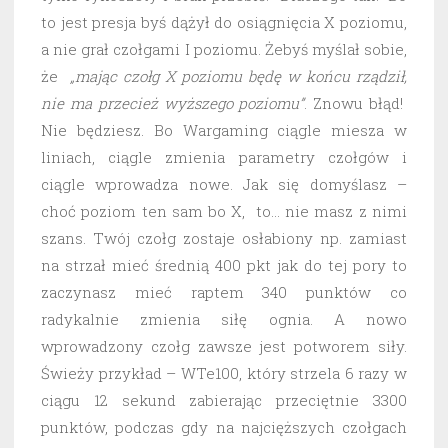
to jest presja byś dążył do osiągnięcia X poziomu,
a nie grał czołgami I poziomu. Żebyś myślał sobie,
że
„mając czołg X poziomu będę w końcu rządził,
nie ma przecież wyższego poziomu”
. Znowu błąd!
Nie będziesz. Bo Wargaming ciągle miesza w
liniach, ciągle zmienia parametry czołgów i
ciągle wprowadza nowe. Jak się domyślasz –
choć poziom ten sam bo X, to… nie masz z nimi
szans. Twój czołg zostaje osłabiony np. zamiast
na strzał mieć średnią 400 pkt jak do tej pory to
zaczynasz mieć raptem 340 punktów co
radykalnie zmienia siłę ognia. A nowo
wprowadzony czołg zawsze jest potworem siły.
Świeży przykład – WTe100, który strzela 6 razy w
ciągu 12 sekund zabierając przeciętnie 3300
punktów, podczas gdy na najcięższych czołgach