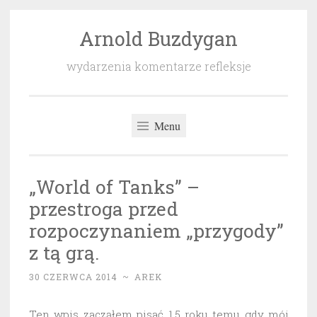
Arnold Buzdygan
Przeskocz
do
wydarzenia komentarze refleksje
treści
Menu
„World of Tanks” –
przestroga przed
rozpoczynaniem „przygody”
z tą grą.
30 CZERWCA 2014
~
AREK
Ten wpis zacząłem pisać 1,5 roku temu gdy mój