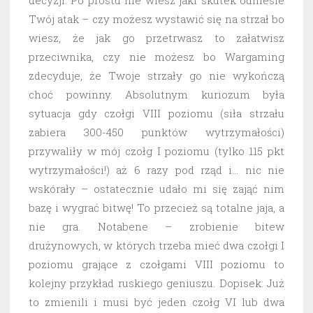
decyzji. Po prostu nie wiesz jaki skutek odniesie
Twój atak – czy możesz wystawić się na strzał bo
wiesz, że jak go przetrwasz to załatwisz
przeciwnika, czy nie możesz bo Wargaming
zdecyduje, że Twoje strzały go nie wykończą
choć powinny. Absolutnym kuriozum była
sytuacja gdy czołgi VIII poziomu (siła strzału
zabiera 300-450 punktów wytrzymałości)
przywaliły w mój czołg I poziomu (tylko 115 pkt
wytrzymałości!) aż 6 razy pod rząd i… nic nie
wskórały – ostatecznie udało mi się zająć nim
bazę i wygrać bitwę! To przecież są totalne jaja, a
nie gra. Notabene – zrobienie bitew
drużynowych, w których trzeba mieć dwa czołgi I
poziomu grające z czołgami VIII poziomu to
kolejny przykład ruskiego geniuszu. Dopisek: Już
to zmienili i musi być jeden czołg VI lub dwa