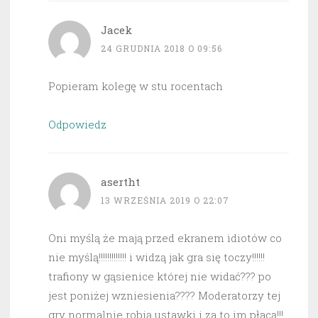
Jacek
24 GRUDNIA 2018 O 09:56
Popieram kolegę w stu rocentach
Odpowiedz
asertht
13 WRZEŚNIA 2019 O 22:07
Oni myślą że mają przed ekranem idiotów co
nie myślą!!!!!!!!!!!!! i widzą jak gra się toczy!!!!!!
trafiony w gąsienice której nie widać??? po
jest poniżej wzniesienia???? Moderatorzy tej
gry normalnie robią ustawki i za to im płacą!!!