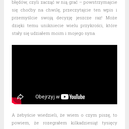
błędów, czyli zacząć w nią grać – powstrzymajcie
się choćby na chwilę, przeczytajcie ten wpis i
przemyślcie swoją decyzję jeszcze raz! Może
dzięki temu unikniecie wielu przykrości, które
stały się udziałem moim i mojego syna.
A żebyście wiedzieli, że wiem o czym piszę, to
powiem, że rozegrałem kilkadziesiąt tysięcy