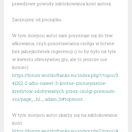
prawdziwe powody zablokowania kont autora.
Zacznijmy od początku.
W tym miejscu autor sam przyznaje się do tzw.
afkowania, czyli pozostawiania czołgu w bitwie
bez jakiejkolwiek ingerencji (i to by było na tyle
w kwestii ofensywnej gry, ale to jeszcze nie
koniec):
https://forum.worldoftanks.eu/index.php?/topic/3
41322-2-albo-nawet-3-krotne-zmniejszenie-
kredytow-zdobywanych-przez-czolgi-premium-
viii/page__hl__adam_b#topmost
W tym miejscu autor skarży się na zablokowanie
kont:
https://forum.worldoftanks.eu/index.php?/topic/4