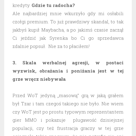
kredyty.
Gdzie tu radocha?
Ale najbardziej mnie wkurzyło gdy mi osłabili
czołgi premium. To już prawdziwy skandal, to tak
jakbyś kupił Maybacha, a po jakimś czasie zaczął
Ci jeździć jak Syrenka bo Ci go sprzedawca
zdalnie popsuł. Nie za to płaciłem!
3. Skala werbalnej agresji, w postaci
wyzwisk, obrażania i poniżania jest w tej
grze wręcz niebywała
.
Przed WoT jedyną „masową” grą w jaką grałem
był Tzar i tam czegoś takiego nie było. Nie wiem
czy WoT jest po prostu typowym reprezentantem
gier MMO i pokazuje plugawość dzisiejszej
populacji, czy też frustracja graczy w tej grze