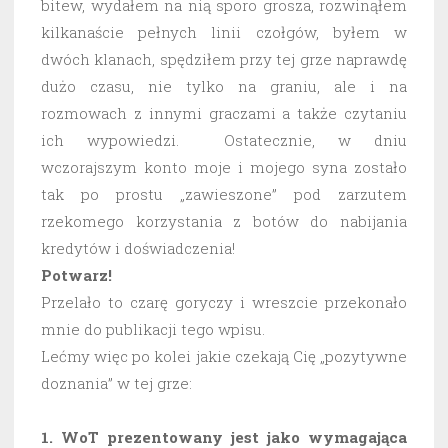
bitew, wydałem na nią sporo grosza, rozwinąłem
kilkanaście pełnych linii czołgów, byłem w
dwóch klanach, spędziłem przy tej grze naprawdę
dużo czasu, nie tylko na graniu, ale i na
rozmowach z innymi graczami a także czytaniu
ich wypowiedzi. Ostatecznie, w dniu
wczorajszym konto moje i mojego syna zostało
tak po prostu „zawieszone” pod zarzutem
rzekomego korzystania z botów do nabijania
kredytów i doświadczenia!
Potwarz!
Przelało to czarę goryczy i wreszcie przekonało
mnie do publikacji tego wpisu.
Lećmy więc po kolei jakie czekają Cię „pozytywne
doznania” w tej grze:
1. WoT prezentowany jest jako wymagająca