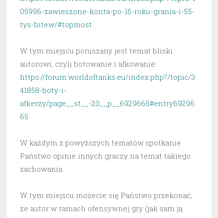
05996-zawieszone-konta-po-15-roku-grania-i-55-
tys-bitew/#topmost
W tym miejscu poruszany jest temat bliski
autorowi, czyli botowanie i afkowanie:
https://forum.worldoftanks.eu/index.php?/topic/3
41858-boty-i-
afkerzy/page__st__-20__p__6929665#entry69296
65
W każdym z powyższych tematów spotkanie
Państwo opinie innych graczy na temat takiego
zachowania.
W tym miejscu możecie się Państwo przekonać,
że autor w ramach ofensywnej gry (jak sam ją