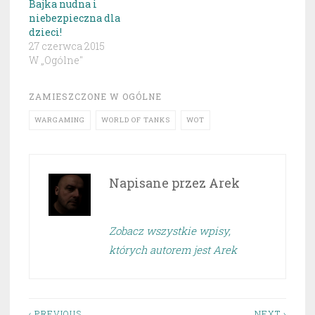
Bajka nudna i
niebezpieczna dla
dzieci!
27 czerwca 2015
W „Ogólne"
ZAMIESZCZONE W
OGÓLNE
WARGAMING
WORLD OF TANKS
WOT
Napisane przez
Arek
Zobacz wszystkie wpisy,
których autorem jest Arek
‹ PREVIOUS
NEXT ›