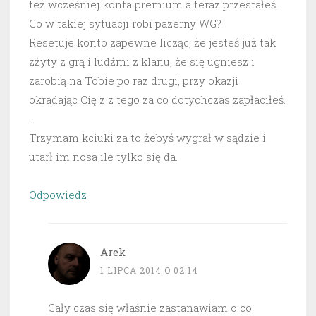
też wcześniej konta premium a teraz przestałeś.
Co w takiej sytuacji robi pazerny WG?
Resetuje konto zapewne licząc, że jesteś już tak
zżyty z grą i ludźmi z klanu, że się ugniesz i
zarobią na Tobie po raz drugi, przy okazji
okradając Cię z z tego za co dotychczas zapłaciłeś.
.
Trzymam kciuki za to żebyś wygrał w sądzie i
utarł im nosa ile tylko się da.
Odpowiedz
Arek
1 LIPCA 2014 O 02:14
Cały czas się właśnie zastanawiam o co