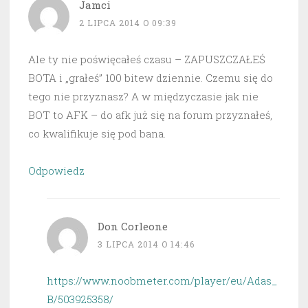
Jamci
2 LIPCA 2014 O 09:39
Ale ty nie poświęcałeś czasu – ZAPUSZCZAŁEŚ
BOTA i „grałeś” 100 bitew dziennie. Czemu się do
tego nie przyznasz? A w międzyczasie jak nie
BOT to AFK – do afk już się na forum przyznałeś,
co kwalifikuje się pod bana.
Odpowiedz
Don Corleone
3 LIPCA 2014 O 14:46
https://www.noobmeter.com/player/eu/Adas_
B/503925358/