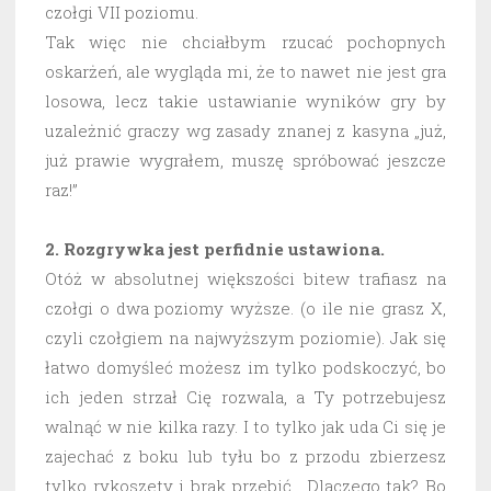
czołgi VII poziomu.
Tak więc nie chciałbym rzucać pochopnych
oskarżeń, ale wygląda mi, że to nawet nie jest gra
losowa, lecz takie ustawianie wyników gry by
uzależnić graczy wg zasady znanej z kasyna „już,
już prawie wygrałem, muszę spróbować jeszcze
raz!”
2. Rozgrywka jest perfidnie ustawiona.
Otóż w absolutnej większości bitew trafiasz na
czołgi o dwa poziomy wyższe. (o ile nie grasz X,
czyli czołgiem na najwyższym poziomie). Jak się
łatwo domyśleć możesz im tylko podskoczyć, bo
ich jeden strzał Cię rozwala, a Ty potrzebujesz
walnąć w nie kilka razy. I to tylko jak uda Ci się je
zajechać z boku lub tyłu bo z przodu zbierzesz
tylko rykoszety i brak przebić. Dlaczego tak? Bo