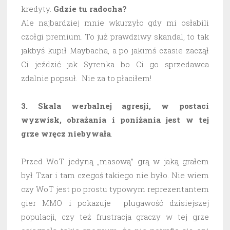
kredyty.
Gdzie tu radocha?
Ale najbardziej mnie wkurzyło gdy mi osłabili
czołgi premium. To już prawdziwy skandal, to tak
jakbyś kupił Maybacha, a po jakimś czasie zaczął
Ci jeździć jak Syrenka bo Ci go sprzedawca
zdalnie popsuł. Nie za to płaciłem!
3. Skala werbalnej agresji, w postaci
wyzwisk, obrażania i poniżania jest w tej
grze wręcz niebywała
.
Przed WoT jedyną „masową” grą w jaką grałem
był Tzar i tam czegoś takiego nie było. Nie wiem
czy WoT jest po prostu typowym reprezentantem
gier MMO i pokazuje plugawość dzisiejszej
populacji, czy też frustracja graczy w tej grze