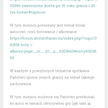
05996-zawieszone-konta-po-15-roku-grania-i-55-
tys-bitew/#topmost
W tym miejscu poruszany jest temat bliski
autorowi, czyli botowanie i afkowanie:
https://forum.worldoftanks.eu/index.php?/topic/3
41858-boty-i-
afkerzy/page__st__-20__p__6929665#entry69296
65
W każdym z powyższych tematów spotkanie
Państwo opinie innych graczy na temat takiego
zachowania.
W tym miejscu możecie się Państwo przekonać,
że autor w ramach ofensywnej gry (jak sam ją