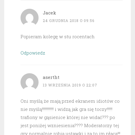
Jacek
24 GRUDNIA 2018 O 09:56
Popieram kolegę w stu rocentach
Odpowiedz
asertht
13 WRZEŚNIA 2019 O 22:07
Oni myślą że mają przed ekranem idiotów co
nie myślą!!!!!!!!!!!!! i widzą jak gra się toczy!!!!!!
trafiony w gąsienice której nie widać??? po
jest poniżej wzniesienia???? Moderatorzy tej
gry normalnie robią ustawki i za to im płacą!!!