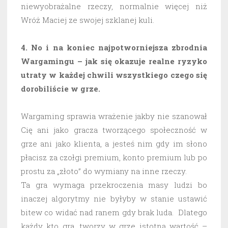
niewyobrażalne rzeczy, normalnie więcej niż
Wróż Maciej ze swojej szklanej kuli.
4. No i na koniec najpotworniejsza zbrodnia
Wargamingu – jak się okazuje realne ryzyko
utraty w każdej chwili wszystkiego czego się
dorobiliście w grze.
Wargaming sprawia wrażenie jakby nie szanował
Cię ani jako gracza tworzącego społeczność w
grze ani jako klienta, a jesteś nim gdy im słono
płacisz za czołgi premium, konto premium lub po
prostu za „złoto” do wymiany na inne rzeczy.
Ta gra wymaga przekroczenia masy ludzi bo
inaczej algorytmy nie byłyby w stanie ustawić
bitew co widać nad ranem gdy brak luda. Dlatego
każdy kto gra, tworzy w grze istotną wartość –