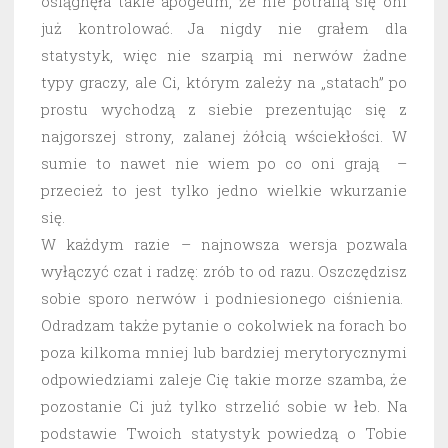
osiągnęła takie apogeum, że nie potrafią się oni
już kontrolować. Ja nigdy nie grałem dla
statystyk, więc nie szarpią mi nerwów żadne
typy graczy, ale Ci, którym zależy na „statach” po
prostu wychodzą z siebie prezentując się z
najgorszej strony, zalanej żółcią wściekłości. W
sumie to nawet nie wiem po co oni grają –
przecież to jest tylko jedno wielkie wkurzanie
się.
W każdym razie – najnowsza wersja pozwala
wyłączyć czat i radzę: zrób to od razu. Oszczędzisz
sobie sporo nerwów i podniesionego ciśnienia.
Odradzam także pytanie o cokolwiek na forach bo
poza kilkoma mniej lub bardziej merytorycznymi
odpowiedziami zaleje Cię takie morze szamba, że
pozostanie Ci już tylko strzelić sobie w łeb. Na
podstawie Twoich statystyk powiedzą o Tobie