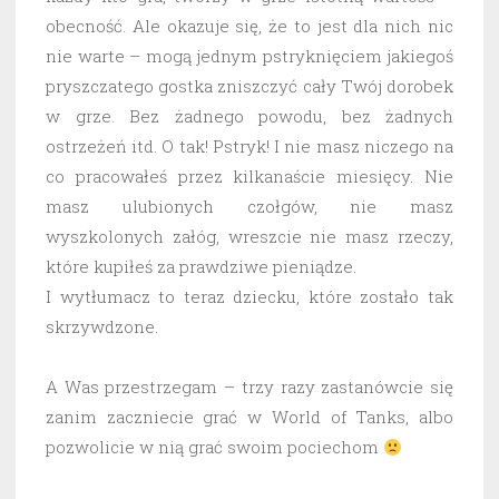
obecność. Ale okazuje się, że to jest dla nich nic
nie warte – mogą jednym pstryknięciem jakiegoś
pryszczatego gostka zniszczyć cały Twój dorobek
w grze. Bez żadnego powodu, bez żadnych
ostrzeżeń itd. O tak! Pstryk! I nie masz niczego na
co pracowałeś przez kilkanaście miesięcy. Nie
masz ulubionych czołgów, nie masz
wyszkolonych załóg, wreszcie nie masz rzeczy,
które kupiłeś za prawdziwe pieniądze.
I wytłumacz to teraz dziecku, które zostało tak
skrzywdzone.
A Was przestrzegam – trzy razy zastanówcie się
zanim zaczniecie grać w World of Tanks, albo
pozwolicie w nią grać swoim pociechom