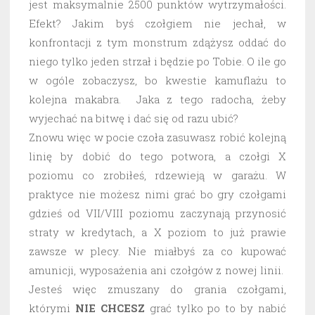
jest maksymalnie 2500 punktów wytrzymałości.
Efekt? Jakim byś czołgiem nie jechał, w
konfrontacji z tym monstrum zdążysz oddać do
niego tylko jeden strzał i będzie po Tobie. O ile go
w ogóle zobaczysz, bo kwestie kamuflażu to
kolejna makabra. Jaka z tego radocha, żeby
wyjechać na bitwę i dać się od razu ubić?
Znowu więc w pocie czoła zasuwasz robić kolejną
linię by dobić do tego potwora, a czołgi X
poziomu co zrobiłeś, rdzewieją w garażu. W
praktyce nie możesz nimi grać bo gry czołgami
gdzieś od VII/VIII poziomu zaczynają przynosić
straty w kredytach, a X poziom to już prawie
zawsze w plecy. Nie miałbyś za co kupować
amunicji, wyposażenia ani czołgów z nowej linii.
Jesteś więc zmuszany do grania czołgami,
którymi
NIE CHCESZ
grać tylko po to by nabić