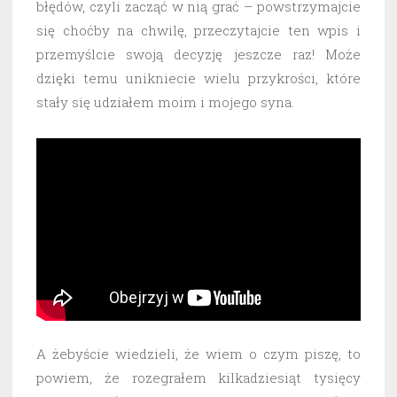
błędów, czyli zacząć w nią grać – powstrzymajcie
się choćby na chwilę, przeczytajcie ten wpis i
przemyślcie swoją decyzję jeszcze raz! Może
dzięki temu unikniecie wielu przykrości, które
stały się udziałem moim i mojego syna.
A żebyście wiedzieli, że wiem o czym piszę, to
powiem, że rozegrałem kilkadziesiąt tysięcy