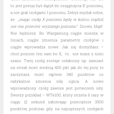
to jest presja byś dążył do osiągnięcia X poziomu,
a nie grał czołgami I poziomu. Żebyś myślał sobie,
że
„mając czołg X poziomu będę w końcu rządził,
nie ma przecież wyższego poziomu”
. Znowu błąd!
Nie będziesz. Bo Wargaming ciągle miesza w
liniach, ciągle zmienia parametry czołgów i
ciągle wprowadza nowe. Jak się domyślasz –
choć poziom ten sam bo X, to… nie masz z nimi
szans. Twój czołg zostaje osłabiony np. zamiast
na strzał mieć średnią 400 pkt jak do tej pory to
zaczynasz mieć raptem 340 punktów co
radykalnie zmienia siłę ognia. A nowo
wprowadzony czołg zawsze jest potworem siły.
Świeży przykład – WTe100, który strzela 6 razy w
ciągu 12 sekund zabierając przeciętnie 3300
punktów, podczas gdy na najcięższych czołgach