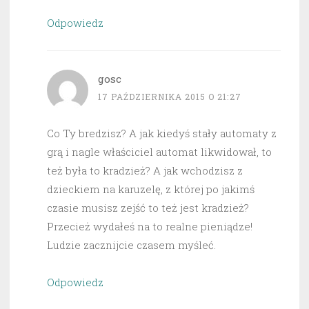
Odpowiedz
gosc
17 PAŹDZIERNIKA 2015 O 21:27
Co Ty bredzisz? A jak kiedyś stały automaty z
grą i nagle właściciel automat likwidował, to
też była to kradzież? A jak wchodzisz z
dzieckiem na karuzelę, z której po jakimś
czasie musisz zejść to też jest kradzież?
Przecież wydałeś na to realne pieniądze!
Ludzie zacznijcie czasem myśleć.
Odpowiedz