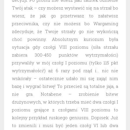
decyzji. Po prostu nie wiesz jaki skutek odniesie
Twój atak – czy możesz wystawić się na strzał bo
wiesz, że jak go przetrwasz to załatwisz
przeciwnika, czy nie możesz bo Wargaming
zdecyduje, że Twoje strzały go nie wykończą
choć powinny. Absolutnym kuriozum była
sytuacja gdy czołgi VIII poziomu (siła strzału
zabiera 300-450 punktów wytrzymałości)
przywaliły w mój czołg I poziomu (tylko 115 pkt
wytrzymałości!) aż 6 razy pod rząd i… nic nie
wskórały – ostatecznie udało mi się zająć nim
bazę i wygrać bitwę! To przecież są totalne jaja, a
nie gra. Notabene – zrobienie bitew
drużynowych, w których trzeba mieć dwa czołgi I
poziomu grające z czołgami VIII poziomu to
kolejny przykład ruskiego geniuszu. Dopisek: Już
to zmienili i musi być jeden czołg VI lub dwa