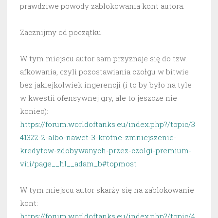
prawdziwe powody zablokowania kont autora.
Zacznijmy od początku.
W tym miejscu autor sam przyznaje się do tzw.
afkowania, czyli pozostawiania czołgu w bitwie
bez jakiejkolwiek ingerencji (i to by było na tyle
w kwestii ofensywnej gry, ale to jeszcze nie
koniec):
https://forum.worldoftanks.eu/index.php?/topic/3
41322-2-albo-nawet-3-krotne-zmniejszenie-
kredytow-zdobywanych-przez-czolgi-premium-
viii/page__hl__adam_b#topmost
W tym miejscu autor skarży się na zablokowanie
kont:
https://forum.worldoftanks.eu/index.php?/topic/4