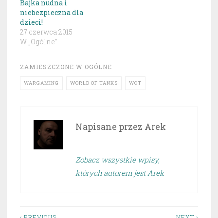
Bajka nudna i
niebezpieczna dla
dzieci!
27 czerwca 2015
W „Ogólne"
ZAMIESZCZONE W
OGÓLNE
WARGAMING
WORLD OF TANKS
WOT
Napisane przez
Arek
Zobacz wszystkie wpisy,
których autorem jest Arek
‹ PREVIOUS
NEXT ›