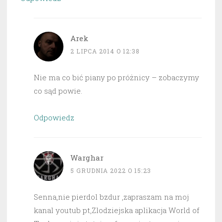
Arek
2 LIPCA 2014 O 12:38
Nie ma co bić piany po próżnicy – zobaczymy
co sąd powie.
Odpowiedz
Warghar
5 GRUDNIA 2022 O 15:23
Senna,nie pierdol bzdur ,zapraszam na moj
kanal youtub pt,Zlodziejska aplikacja World of