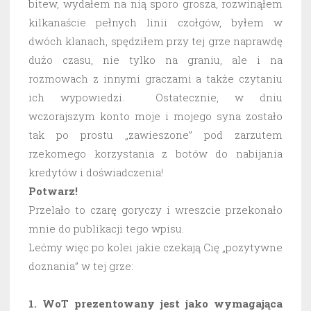
bitew, wydałem na nią sporo grosza, rozwinąłem
kilkanaście pełnych linii czołgów, byłem w
dwóch klanach, spędziłem przy tej grze naprawdę
dużo czasu, nie tylko na graniu, ale i na
rozmowach z innymi graczami a także czytaniu
ich wypowiedzi. Ostatecznie, w dniu
wczorajszym konto moje i mojego syna zostało
tak po prostu „zawieszone” pod zarzutem
rzekomego korzystania z botów do nabijania
kredytów i doświadczenia!
Potwarz!
Przelało to czarę goryczy i wreszcie przekonało
mnie do publikacji tego wpisu.
Lećmy więc po kolei jakie czekają Cię „pozytywne
doznania” w tej grze:
1. WoT prezentowany jest jako wymagająca