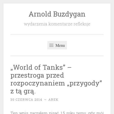
Arnold Buzdygan
Przeskocz
do
wydarzenia komentarze refleksje
treści
Menu
„World of Tanks” –
przestroga przed
rozpoczynaniem „przygody”
z tą grą.
30 CZERWCA 2014
~
AREK
Ten wpis zacząłem pisać 1,5 roku temu gdy mój