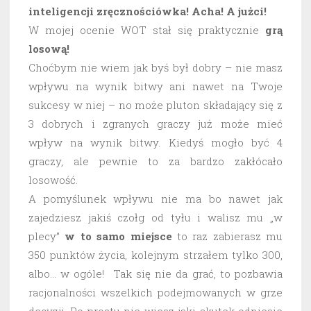
inteligencji zręcznościówka! Acha! A jużci!
W mojej ocenie WOT stał się praktycznie
grą
losową!
Choćbym nie wiem jak byś był dobry – nie masz
wpływu na wynik bitwy ani nawet na Twoje
sukcesy w niej – no może pluton składający się z
3 dobrych i zgranych graczy już może mieć
wpływ na wynik bitwy. Kiedyś mogło być 4
graczy, ale pewnie to za bardzo zakłócało
losowość.
A pomyślunek wpływu nie ma bo nawet jak
zajedziesz jakiś czołg od tyłu i walisz mu „w
plecy”
w to samo miejsce
to raz zabierasz mu
350 punktów życia, kolejnym strzałem tylko 300,
albo… w ogóle! Tak się nie da grać, to pozbawia
racjonalności wszelkich podejmowanych w grze