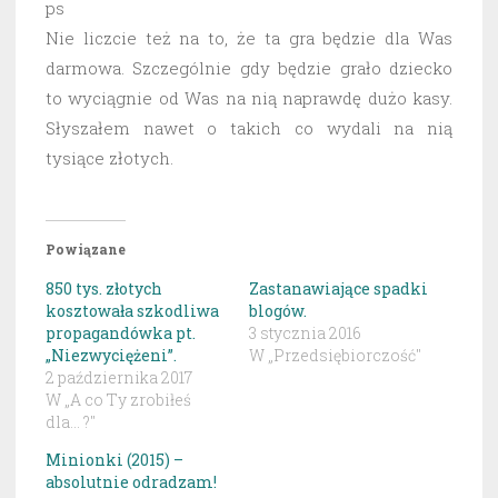
ps
Nie liczcie też na to, że ta gra będzie dla Was
darmowa. Szczególnie gdy będzie grało dziecko
to wyciągnie od Was na nią naprawdę dużo kasy.
Słyszałem nawet o takich co wydali na nią
tysiące złotych.
Powiązane
850 tys. złotych
Zastanawiające spadki
kosztowała szkodliwa
blogów.
propagandówka pt.
3 stycznia 2016
„Niezwyciężeni”.
W „Przedsiębiorczość"
2 października 2017
W „A co Ty zrobiłeś
dla... ?"
Minionki (2015) –
absolutnie odradzam!