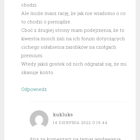
chodzi.
Ale może masz rację, że jak nie wiadomo o co
to chodzi o pieniądze.
Choć z drugiej strony mam podejrzenia, że to
kwestia moich żali na ich forum dotyczących
cichego osłabienia zarobków na czołgach
premium.
Wtedy jakiś gostek od nich odgrażał się, że mi
skasuje konto.
Odpowiedz
kukluks
14 SIERPNIA 2022 O 19:44
dzis za komentarz na temat wydawania