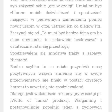
syn zażyczył sobie „grę w czołgi”. I miał on być
zbiorem moich doświadczeń i spostrzeżeń
mających w pierwotnym zamierzeniu pomóc
nowicjuszom w grze, ustrzec ich od błędów itd.
Zaczynał się od „To musi być bardzo fajna gra bo
choć strzelanka to całkowicie bezkrwawa” a
ostatecznie… stał się przestrogą!
Spodziewałem się mnóstwa frajdy z zabawy.
Niestety!
Bardzo szybko to co miało przynieść masę
pozytywnych wrażeń zmieniło się w swoje
przeciwieństwo, ale finału w postaci czystego
horroru to nawet się nie spodziewałem!
Dlatego jeśli widzieliście reklamy gry w czołgi pt.
„World of Tanks” produkcji Wargaming i
postanowiliście popełnić jeden z życiowych