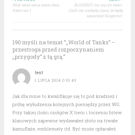
Nawigacja
Więc teraz serca mam dwa…
BLOGERZY nic się nie stało !
wpisu
trzeci raz :)
Czyli czy nadejdą czasy, że będą
szanować blogerów?
190 myśli na temat “
„World of Tanks” –
przestroga przed rozpoczynaniem
„przygody” z tą grą.
”
test
1 LIPCA 2014 O 01:43
Jak dla mnie to kwalifikuje się to pod kradzież i
próbę wyłudzenia kolejnych pieniędzy przez WG.
Przy takiej ilości czołgów X tieru i toczeniu bitew
klanowych zapewne wydawałeś złoto na trwałe
kamuflaże, emblematy itd. Być może opłacałeś