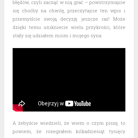
błędów, czyli zacząć w nią grać – powstrzymajcie
się choćby na chwilę, przeczytajcie ten wpis i
przemyślcie swoją decyzję jeszcze raz! Może
dzięki temu unikniecie wielu przykrości, które
stały się udziałem moim i mojego syna.
A żebyście wiedzieli, że wiem o czym piszę, to
powiem, że rozegrałem kilkadziesiąt tysięcy