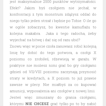
jest maksymalnie 2500 punktów wytrzymałości.
Efekt? Jakim byś czołgiem nie jechał, w
konfrontacji z tym monstrum zdążysz oddać do
niego tylko jeden strzał i będzie po Tobie. O ile go
w ogóle zobaczysz, bo kwestie kamuflażu to
kolejna makabra. Jaka z tego radocha, żeby
wyjechać na bitwę i dać się od razu ubić?
Znowu więc w pocie czoła zasuwasz robić kolejną
linię by dobić do tego potwora, a czołgi X
poziomu co zrobiłeś, rdzewieją w garażu. W
praktyce nie możesz nimi grać bo gry czołgami
gdzieś od VII/VIII poziomu zaczynają przynosić
straty w kredytach, a X poziom to już prawie
zawsze w plecy. Nie miałbyś za co kupować
amunicji, wyposażenia ani czołgów z nowej linii.
Jesteś więc zmuszany do grania czołgami,
którymi
NIE CHCESZ
grać tylko po to by nabić