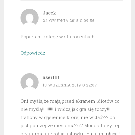
Jacek
24 GRUDNIA 2018 O 09:56
Popieram kolegę w stu rocentach
Odpowiedz
asertht
13 WRZEŚNIA 2019 O 22:07
Oni myślą że mają przed ekranem idiotów co
nie myślą!!!!!!!!!!!!! i widzą jak gra się toczy!!!!!!
trafiony w gąsienice której nie widać??? po
jest poniżej wzniesienia???? Moderatorzy tej
gry normalnie robią ustawki i za to im płacą!!!