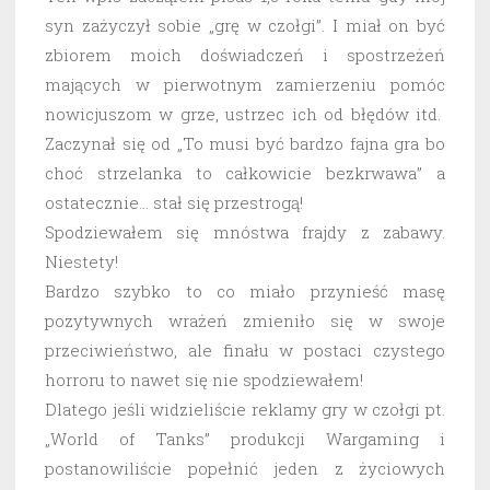
syn zażyczył sobie „grę w czołgi”. I miał on być
zbiorem moich doświadczeń i spostrzeżeń
mających w pierwotnym zamierzeniu pomóc
nowicjuszom w grze, ustrzec ich od błędów itd.
Zaczynał się od „To musi być bardzo fajna gra bo
choć strzelanka to całkowicie bezkrwawa” a
ostatecznie… stał się przestrogą!
Spodziewałem się mnóstwa frajdy z zabawy.
Niestety!
Bardzo szybko to co miało przynieść masę
pozytywnych wrażeń zmieniło się w swoje
przeciwieństwo, ale finału w postaci czystego
horroru to nawet się nie spodziewałem!
Dlatego jeśli widzieliście reklamy gry w czołgi pt.
„World of Tanks” produkcji Wargaming i
postanowiliście popełnić jeden z życiowych