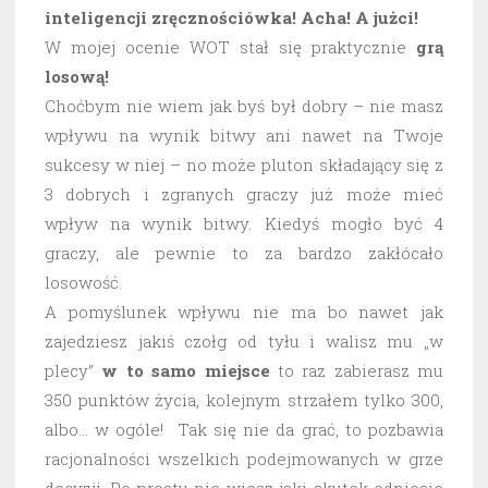
inteligencji zręcznościówka! Acha! A jużci!
W mojej ocenie WOT stał się praktycznie
grą
losową!
Choćbym nie wiem jak byś był dobry – nie masz
wpływu na wynik bitwy ani nawet na Twoje
sukcesy w niej – no może pluton składający się z
3 dobrych i zgranych graczy już może mieć
wpływ na wynik bitwy. Kiedyś mogło być 4
graczy, ale pewnie to za bardzo zakłócało
losowość.
A pomyślunek wpływu nie ma bo nawet jak
zajedziesz jakiś czołg od tyłu i walisz mu „w
plecy”
w to samo miejsce
to raz zabierasz mu
350 punktów życia, kolejnym strzałem tylko 300,
albo… w ogóle! Tak się nie da grać, to pozbawia
racjonalności wszelkich podejmowanych w grze