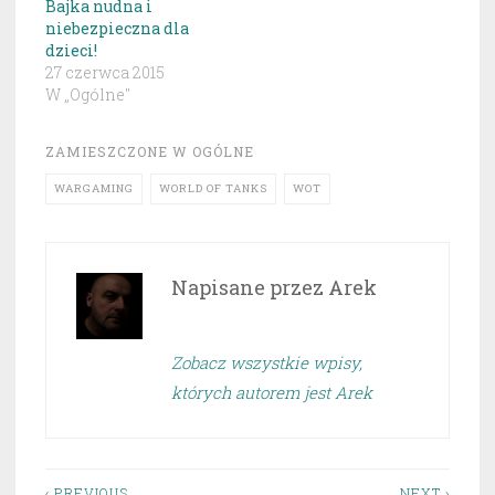
Bajka nudna i
niebezpieczna dla
dzieci!
27 czerwca 2015
W „Ogólne"
ZAMIESZCZONE W
OGÓLNE
WARGAMING
WORLD OF TANKS
WOT
Napisane przez
Arek
Zobacz wszystkie wpisy,
których autorem jest Arek
‹ PREVIOUS
NEXT ›