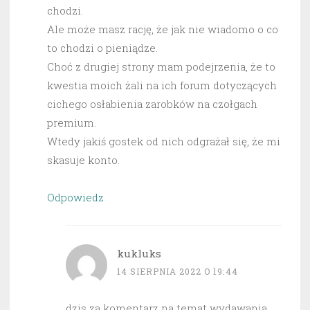
chodzi.
Ale może masz rację, że jak nie wiadomo o co
to chodzi o pieniądze.
Choć z drugiej strony mam podejrzenia, że to
kwestia moich żali na ich forum dotyczących
cichego osłabienia zarobków na czołgach
premium.
Wtedy jakiś gostek od nich odgrażał się, że mi
skasuje konto.
Odpowiedz
kukluks
14 SIERPNIA 2022 O 19:44
dzis za komentarz na temat wydawania