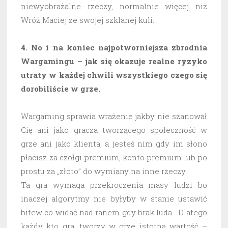
niewyobrażalne rzeczy, normalnie więcej niż
Wróż Maciej ze swojej szklanej kuli.
4. No i na koniec najpotworniejsza zbrodnia
Wargamingu – jak się okazuje realne ryzyko
utraty w każdej chwili wszystkiego czego się
dorobiliście w grze.
Wargaming sprawia wrażenie jakby nie szanował
Cię ani jako gracza tworzącego społeczność w
grze ani jako klienta, a jesteś nim gdy im słono
płacisz za czołgi premium, konto premium lub po
prostu za „złoto” do wymiany na inne rzeczy.
Ta gra wymaga przekroczenia masy ludzi bo
inaczej algorytmy nie byłyby w stanie ustawić
bitew co widać nad ranem gdy brak luda. Dlatego
każdy kto gra, tworzy w grze istotną wartość –