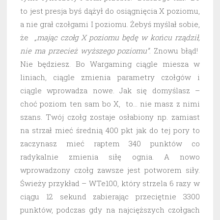
to jest presja byś dążył do osiągnięcia X poziomu,
a nie grał czołgami I poziomu. Żebyś myślał sobie,
że
„mając czołg X poziomu będę w końcu rządził,
nie ma przecież wyższego poziomu”
. Znowu błąd!
Nie będziesz. Bo Wargaming ciągle miesza w
liniach, ciągle zmienia parametry czołgów i
ciągle wprowadza nowe. Jak się domyślasz –
choć poziom ten sam bo X, to… nie masz z nimi
szans. Twój czołg zostaje osłabiony np. zamiast
na strzał mieć średnią 400 pkt jak do tej pory to
zaczynasz mieć raptem 340 punktów co
radykalnie zmienia siłę ognia. A nowo
wprowadzony czołg zawsze jest potworem siły.
Świeży przykład – WTe100, który strzela 6 razy w
ciągu 12 sekund zabierając przeciętnie 3300
punktów, podczas gdy na najcięższych czołgach