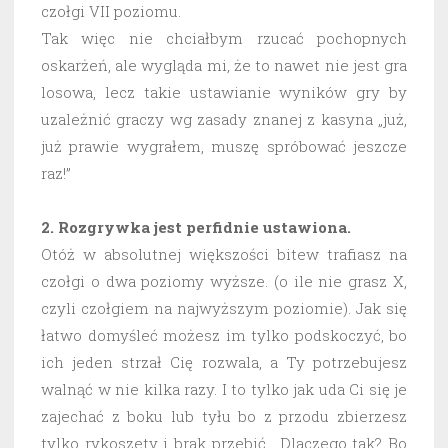
czołgi VII poziomu.
Tak więc nie chciałbym rzucać pochopnych
oskarżeń, ale wygląda mi, że to nawet nie jest gra
losowa, lecz takie ustawianie wyników gry by
uzależnić graczy wg zasady znanej z kasyna „już,
już prawie wygrałem, muszę spróbować jeszcze
raz!”
2. Rozgrywka jest perfidnie ustawiona.
Otóż w absolutnej większości bitew trafiasz na
czołgi o dwa poziomy wyższe. (o ile nie grasz X,
czyli czołgiem na najwyższym poziomie). Jak się
łatwo domyśleć możesz im tylko podskoczyć, bo
ich jeden strzał Cię rozwala, a Ty potrzebujesz
walnąć w nie kilka razy. I to tylko jak uda Ci się je
zajechać z boku lub tyłu bo z przodu zbierzesz
tylko rykoszety i brak przebić. Dlaczego tak? Bo