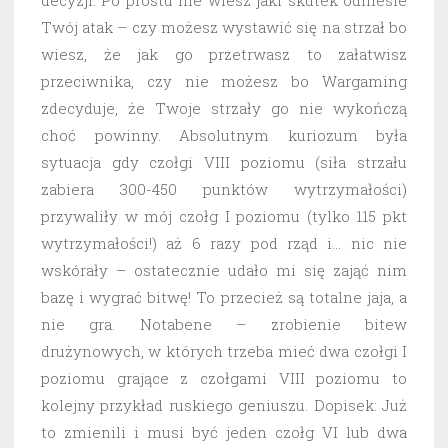
decyzji. Po prostu nie wiesz jaki skutek odniesie
Twój atak – czy możesz wystawić się na strzał bo
wiesz, że jak go przetrwasz to załatwisz
przeciwnika, czy nie możesz bo Wargaming
zdecyduje, że Twoje strzały go nie wykończą
choć powinny. Absolutnym kuriozum była
sytuacja gdy czołgi VIII poziomu (siła strzału
zabiera 300-450 punktów wytrzymałości)
przywaliły w mój czołg I poziomu (tylko 115 pkt
wytrzymałości!) aż 6 razy pod rząd i… nic nie
wskórały – ostatecznie udało mi się zająć nim
bazę i wygrać bitwę! To przecież są totalne jaja, a
nie gra. Notabene – zrobienie bitew
drużynowych, w których trzeba mieć dwa czołgi I
poziomu grające z czołgami VIII poziomu to
kolejny przykład ruskiego geniuszu. Dopisek: Już
to zmienili i musi być jeden czołg VI lub dwa