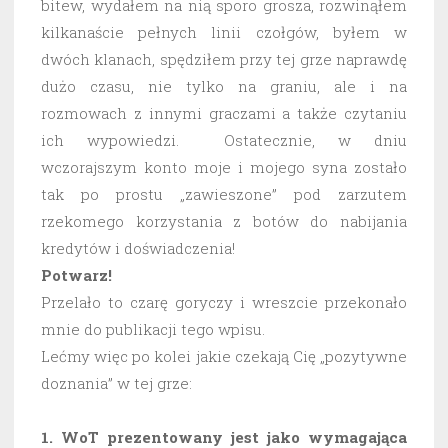
bitew, wydałem na nią sporo grosza, rozwinąłem
kilkanaście pełnych linii czołgów, byłem w
dwóch klanach, spędziłem przy tej grze naprawdę
dużo czasu, nie tylko na graniu, ale i na
rozmowach z innymi graczami a także czytaniu
ich wypowiedzi. Ostatecznie, w dniu
wczorajszym konto moje i mojego syna zostało
tak po prostu „zawieszone” pod zarzutem
rzekomego korzystania z botów do nabijania
kredytów i doświadczenia!
Potwarz!
Przelało to czarę goryczy i wreszcie przekonało
mnie do publikacji tego wpisu.
Lećmy więc po kolei jakie czekają Cię „pozytywne
doznania” w tej grze:
1. WoT prezentowany jest jako wymagająca