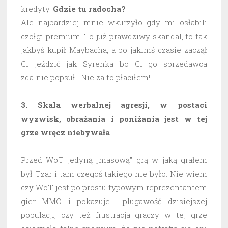
kredyty.
Gdzie tu radocha?
Ale najbardziej mnie wkurzyło gdy mi osłabili
czołgi premium. To już prawdziwy skandal, to tak
jakbyś kupił Maybacha, a po jakimś czasie zaczął
Ci jeździć jak Syrenka bo Ci go sprzedawca
zdalnie popsuł. Nie za to płaciłem!
3. Skala werbalnej agresji, w postaci
wyzwisk, obrażania i poniżania jest w tej
grze wręcz niebywała
.
Przed WoT jedyną „masową” grą w jaką grałem
był Tzar i tam czegoś takiego nie było. Nie wiem
czy WoT jest po prostu typowym reprezentantem
gier MMO i pokazuje plugawość dzisiejszej
populacji, czy też frustracja graczy w tej grze