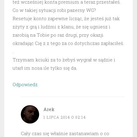
też wcześniej konta premium a teraz przestałeś.
Co w takiej sytuacji robi pazerny WG?
Resetuje konto zapewne licząc, że jesteś już tak
zżyty z grą i ludźmi z klanu, że się ugniesz i
zarobią na Tobie po raz drugi, przy okazji
okradając Cię z z tego za co dotychczas zapłaciłeś.
.
Trzymam kciuki za to żebyś wygrał w sądzie i
utarł im nosa ile tylko się da.
Odpowiedz
Arek
1 LIPCA 2014 O 02:14
Cały czas się właśnie zastanawiam o co