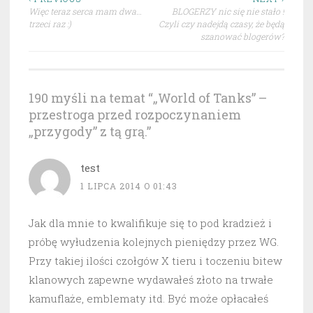
Nawigacja
Więc teraz serca mam dwa…
BLOGERZY nic się nie stało !
wpisu
trzeci raz :)
Czyli czy nadejdą czasy, że będą
szanować blogerów?
190 myśli na temat “
„World of Tanks” –
przestroga przed rozpoczynaniem
„przygody” z tą grą.
”
test
1 LIPCA 2014 O 01:43
Jak dla mnie to kwalifikuje się to pod kradzież i
próbę wyłudzenia kolejnych pieniędzy przez WG.
Przy takiej ilości czołgów X tieru i toczeniu bitew
klanowych zapewne wydawałeś złoto na trwałe
kamuflaże, emblematy itd. Być może opłacałeś