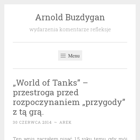
Arnold Buzdygan
Przeskocz
do
wydarzenia komentarze refleksje
treści
Menu
„World of Tanks” –
przestroga przed
rozpoczynaniem „przygody”
z tą grą.
30 CZERWCA 2014
~
AREK
Ten wpis zacząłem pisać 1,5 roku temu gdy mój