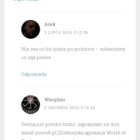
Arek
2 LIPCA 2014 O 12:38
Nie ma co bić piany po próżnicy – zobaczymy
co sąd powie.
Odpowiedz
Warghar
5 GRUDNIA 2022 O 15:23
Senna,nie pierdol bzdur ,zapraszam na moj
kanal youtub pt,Zlodziejska aplikacja World of