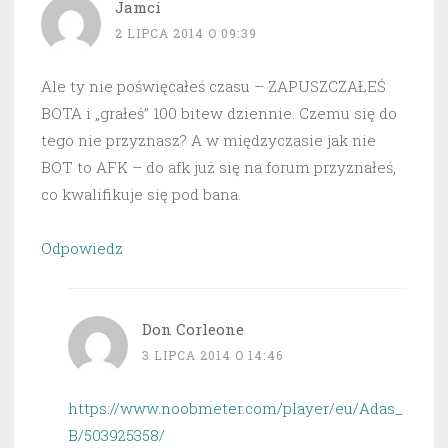
Jamci
2 LIPCA 2014 O 09:39
Ale ty nie poświęcałeś czasu – ZAPUSZCZAŁEŚ
BOTA i „grałeś” 100 bitew dziennie. Czemu się do
tego nie przyznasz? A w międzyczasie jak nie
BOT to AFK – do afk już się na forum przyznałeś,
co kwalifikuje się pod bana.
Odpowiedz
Don Corleone
3 LIPCA 2014 O 14:46
https://www.noobmeter.com/player/eu/Adas_
B/503925358/