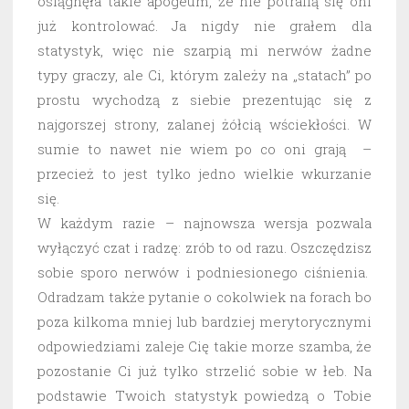
osiągnęła takie apogeum, że nie potrafią się oni
już kontrolować. Ja nigdy nie grałem dla
statystyk, więc nie szarpią mi nerwów żadne
typy graczy, ale Ci, którym zależy na „statach” po
prostu wychodzą z siebie prezentując się z
najgorszej strony, zalanej żółcią wściekłości. W
sumie to nawet nie wiem po co oni grają –
przecież to jest tylko jedno wielkie wkurzanie
się.
W każdym razie – najnowsza wersja pozwala
wyłączyć czat i radzę: zrób to od razu. Oszczędzisz
sobie sporo nerwów i podniesionego ciśnienia.
Odradzam także pytanie o cokolwiek na forach bo
poza kilkoma mniej lub bardziej merytorycznymi
odpowiedziami zaleje Cię takie morze szamba, że
pozostanie Ci już tylko strzelić sobie w łeb. Na
podstawie Twoich statystyk powiedzą o Tobie