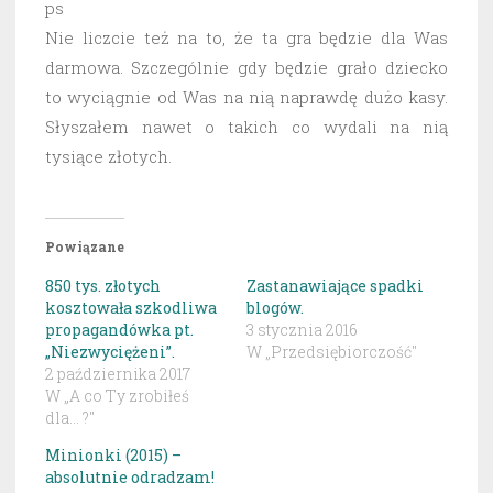
ps
Nie liczcie też na to, że ta gra będzie dla Was
darmowa. Szczególnie gdy będzie grało dziecko
to wyciągnie od Was na nią naprawdę dużo kasy.
Słyszałem nawet o takich co wydali na nią
tysiące złotych.
Powiązane
850 tys. złotych
Zastanawiające spadki
kosztowała szkodliwa
blogów.
propagandówka pt.
3 stycznia 2016
„Niezwyciężeni”.
W „Przedsiębiorczość"
2 października 2017
W „A co Ty zrobiłeś
dla... ?"
Minionki (2015) –
absolutnie odradzam!