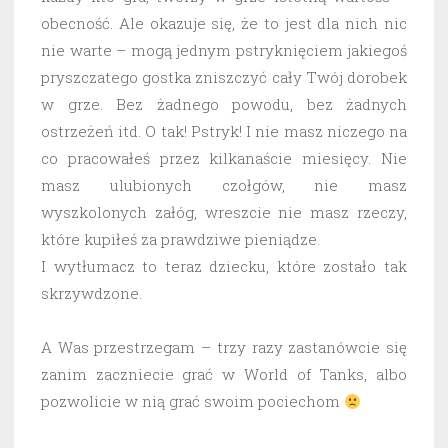
obecność. Ale okazuje się, że to jest dla nich nic
nie warte – mogą jednym pstryknięciem jakiegoś
pryszczatego gostka zniszczyć cały Twój dorobek
w grze. Bez żadnego powodu, bez żadnych
ostrzeżeń itd. O tak! Pstryk! I nie masz niczego na
co pracowałeś przez kilkanaście miesięcy. Nie
masz ulubionych czołgów, nie masz
wyszkolonych załóg, wreszcie nie masz rzeczy,
które kupiłeś za prawdziwe pieniądze.
I wytłumacz to teraz dziecku, które zostało tak
skrzywdzone.
A Was przestrzegam – trzy razy zastanówcie się
zanim zaczniecie grać w World of Tanks, albo
pozwolicie w nią grać swoim pociechom