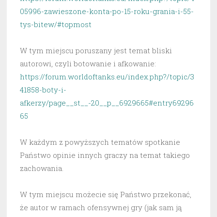
05996-zawieszone-konta-po-15-roku-grania-i-55-
tys-bitew/#topmost
W tym miejscu poruszany jest temat bliski
autorowi, czyli botowanie i afkowanie:
https://forum.worldoftanks.eu/index.php?/topic/3
41858-boty-i-
afkerzy/page__st__-20__p__6929665#entry69296
65
W każdym z powyższych tematów spotkanie
Państwo opinie innych graczy na temat takiego
zachowania.
W tym miejscu możecie się Państwo przekonać,
że autor w ramach ofensywnej gry (jak sam ją