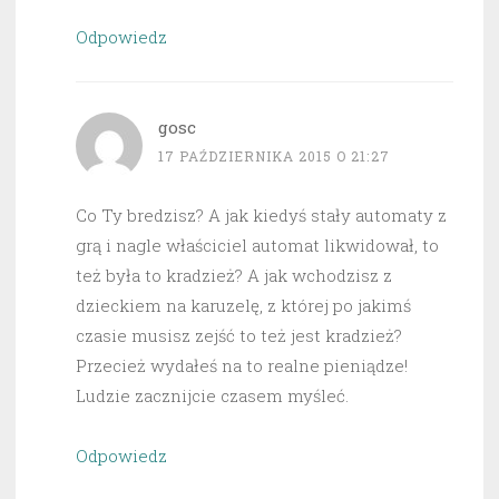
Odpowiedz
gosc
17 PAŹDZIERNIKA 2015 O 21:27
Co Ty bredzisz? A jak kiedyś stały automaty z
grą i nagle właściciel automat likwidował, to
też była to kradzież? A jak wchodzisz z
dzieckiem na karuzelę, z której po jakimś
czasie musisz zejść to też jest kradzież?
Przecież wydałeś na to realne pieniądze!
Ludzie zacznijcie czasem myśleć.
Odpowiedz