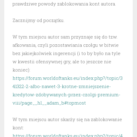
prawdziwe powody zablokowania kont autora.
Zacznijmy od początku.
W tym miejscu autor sam przyznaje się do tzw.
afkowania, czyli pozostawiania czołgu w bitwie
bez jakiejkolwiek ingerencji (i to by było na tyle
w kwestii ofensywnej gry, ale to jeszcze nie
koniec):
https://forum.worldoftanks.eu/index.php?/topic/3
41322-2-albo-nawet-3-krotne-zmniejszenie-
kredytow-zdobywanych-przez-czolgi-premium-
viii/page__hl__adam_b#topmost
W tym miejscu autor skarży się na zablokowanie
kont:
https://forum.worldoftanks.eu/index.php?/topic/4