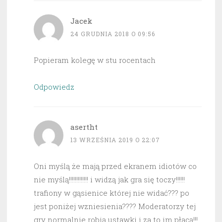
Jacek
24 GRUDNIA 2018 O 09:56
Popieram kolegę w stu rocentach
Odpowiedz
asertht
13 WRZEŚNIA 2019 O 22:07
Oni myślą że mają przed ekranem idiotów co
nie myślą!!!!!!!!!!!!! i widzą jak gra się toczy!!!!!!
trafiony w gąsienice której nie widać??? po
jest poniżej wzniesienia???? Moderatorzy tej
gry normalnie robią ustawki i za to im płacą!!!