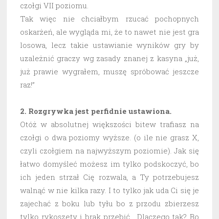
czołgi VII poziomu.
Tak więc nie chciałbym rzucać pochopnych
oskarżeń, ale wygląda mi, że to nawet nie jest gra
losowa, lecz takie ustawianie wyników gry by
uzależnić graczy wg zasady znanej z kasyna „już,
już prawie wygrałem, muszę spróbować jeszcze
raz!”
2. Rozgrywka jest perfidnie ustawiona.
Otóż w absolutnej większości bitew trafiasz na
czołgi o dwa poziomy wyższe. (o ile nie grasz X,
czyli czołgiem na najwyższym poziomie). Jak się
łatwo domyśleć możesz im tylko podskoczyć, bo
ich jeden strzał Cię rozwala, a Ty potrzebujesz
walnąć w nie kilka razy. I to tylko jak uda Ci się je
zajechać z boku lub tyłu bo z przodu zbierzesz
tylko rykoszety i brak przebić. Dlaczego tak? Bo