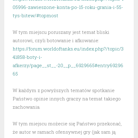
05996-zawieszone-konta-po-15-roku-grania-i-55-
tys-bitew/#topmost
W tym miejscu poruszany jest temat bliski
autorowi, czyli botowanie i afkowanie:
https://forum.worldoftanks.eu/index.php?/topic/3
41858-boty-i-
afkerzy/page__st__-20__p__6929665#entry69296
65
W każdym z powyższych tematów spotkanie
Państwo opinie innych graczy na temat takiego
zachowania.
W tym miejscu możecie się Państwo przekonać,
że autor w ramach ofensywnej gry (jak sam ją