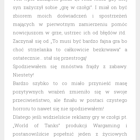
syn zażyczył sobie „grę w czołgi”. I miał on być
zbiorem moich doświadczeń i spostrzeżeń
mających w pierwotnym zamierzeniu pomóc
nowicjuszom w grze, ustrzec ich od błędów itd.
Zaczynał się od „To musi być bardzo fajna gra bo
choć strzelanka to całkowicie bezkrwawa” a
ostatecznie… stał się przestrogą!
Spodziewałem się mnóstwa frajdy z zabawy.
Niestety!
Bardzo szybko to co miało przynieść masę
pozytywnych wrażeń zmieniło się w swoje
przeciwieństwo, ale finału w postaci czystego
horroru to nawet się nie spodziewałem!
Dlatego jeśli widzieliście reklamy gry w czołgi pt.
„World of Tanks” produkcji Wargaming i
postanowiliście popełnić jeden z życiowych