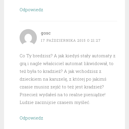
Odpowiedz
gosc
17 PAŹDZIERNIKA 2015 O 21:27
Co Ty bredzisz? A jak kiedyś stały automaty z
grą i nagle właściciel automat likwidował, to
też była to kradzież? A jak wchodzisz z
dzieckiem na karuzelę, z której po jakimś
czasie musisz zejść to też jest kradzież?
Przecież wydałeś na to realne pieniądze!
Ludzie zacznijcie czasem myśleć.
Odpowiedz