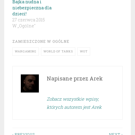
Bajka nudna i
niebezpieczna dla
dzieci!
27 czerwca 2015
W „Ogólne"
ZAMIESZCZONE W
OGÓLNE
WARGAMING
WORLD OF TANKS
WOT
Napisane przez
Arek
Zobacz wszystkie wpisy,
których autorem jest Arek
‹ PREVIOUS
NEXT ›