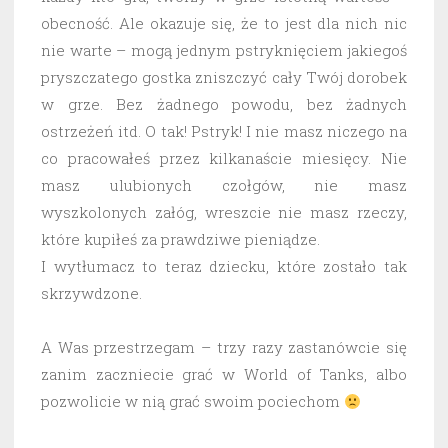
obecność. Ale okazuje się, że to jest dla nich nic
nie warte – mogą jednym pstryknięciem jakiegoś
pryszczatego gostka zniszczyć cały Twój dorobek
w grze. Bez żadnego powodu, bez żadnych
ostrzeżeń itd. O tak! Pstryk! I nie masz niczego na
co pracowałeś przez kilkanaście miesięcy. Nie
masz ulubionych czołgów, nie masz
wyszkolonych załóg, wreszcie nie masz rzeczy,
które kupiłeś za prawdziwe pieniądze.
I wytłumacz to teraz dziecku, które zostało tak
skrzywdzone.
A Was przestrzegam – trzy razy zastanówcie się
zanim zaczniecie grać w World of Tanks, albo
pozwolicie w nią grać swoim pociechom