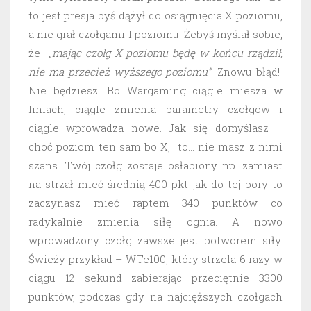
to jest presja byś dążył do osiągnięcia X poziomu,
a nie grał czołgami I poziomu. Żebyś myślał sobie,
że
„mając czołg X poziomu będę w końcu rządził,
nie ma przecież wyższego poziomu”
. Znowu błąd!
Nie będziesz. Bo Wargaming ciągle miesza w
liniach, ciągle zmienia parametry czołgów i
ciągle wprowadza nowe. Jak się domyślasz –
choć poziom ten sam bo X, to… nie masz z nimi
szans. Twój czołg zostaje osłabiony np. zamiast
na strzał mieć średnią 400 pkt jak do tej pory to
zaczynasz mieć raptem 340 punktów co
radykalnie zmienia siłę ognia. A nowo
wprowadzony czołg zawsze jest potworem siły.
Świeży przykład – WTe100, który strzela 6 razy w
ciągu 12 sekund zabierając przeciętnie 3300
punktów, podczas gdy na najcięższych czołgach