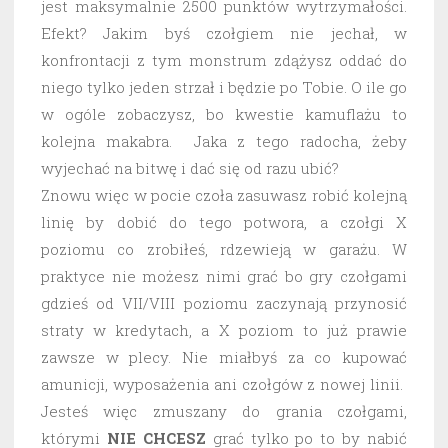
jest maksymalnie 2500 punktów wytrzymałości.
Efekt? Jakim byś czołgiem nie jechał, w
konfrontacji z tym monstrum zdążysz oddać do
niego tylko jeden strzał i będzie po Tobie. O ile go
w ogóle zobaczysz, bo kwestie kamuflażu to
kolejna makabra. Jaka z tego radocha, żeby
wyjechać na bitwę i dać się od razu ubić?
Znowu więc w pocie czoła zasuwasz robić kolejną
linię by dobić do tego potwora, a czołgi X
poziomu co zrobiłeś, rdzewieją w garażu. W
praktyce nie możesz nimi grać bo gry czołgami
gdzieś od VII/VIII poziomu zaczynają przynosić
straty w kredytach, a X poziom to już prawie
zawsze w plecy. Nie miałbyś za co kupować
amunicji, wyposażenia ani czołgów z nowej linii.
Jesteś więc zmuszany do grania czołgami,
którymi
NIE CHCESZ
grać tylko po to by nabić