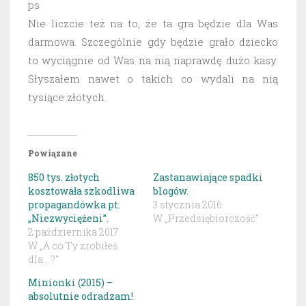
ps
Nie liczcie też na to, że ta gra będzie dla Was
darmowa. Szczególnie gdy będzie grało dziecko
to wyciągnie od Was na nią naprawdę dużo kasy.
Słyszałem nawet o takich co wydali na nią
tysiące złotych.
Powiązane
850 tys. złotych
Zastanawiające spadki
kosztowała szkodliwa
blogów.
propagandówka pt.
3 stycznia 2016
„Niezwyciężeni”.
W „Przedsiębiorczość"
2 października 2017
W „A co Ty zrobiłeś
dla... ?"
Minionki (2015) –
absolutnie odradzam!