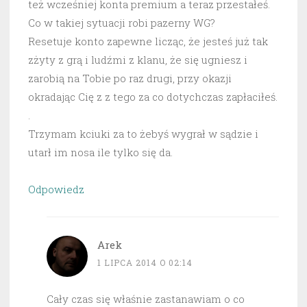
też wcześniej konta premium a teraz przestałeś.
Co w takiej sytuacji robi pazerny WG?
Resetuje konto zapewne licząc, że jesteś już tak
zżyty z grą i ludźmi z klanu, że się ugniesz i
zarobią na Tobie po raz drugi, przy okazji
okradając Cię z z tego za co dotychczas zapłaciłeś.
.
Trzymam kciuki za to żebyś wygrał w sądzie i
utarł im nosa ile tylko się da.
Odpowiedz
Arek
1 LIPCA 2014 O 02:14
Cały czas się właśnie zastanawiam o co