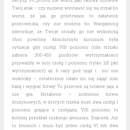
decyzji. Po prostu nie wiesz jaki skutek odniesie
Twój atak – czy możesz wystawić się na strzał bo
wiesz, że jak go przetrwasz to załatwisz
przeciwnika, czy nie możesz bo Wargaming
zdecyduje, że Twoje strzały go nie wykończą
choć powinny. Absolutnym kuriozum była
sytuacja gdy czołgi VIII poziomu (siła strzału
zabiera 300-450 punktów wytrzymałości)
przywaliły w mój czołg I poziomu (tylko 115 pkt
wytrzymałości!) aż 6 razy pod rząd i… nic nie
wskórały – ostatecznie udało mi się zająć nim
bazę i wygrać bitwę! To przecież są totalne jaja, a
nie gra. Notabene – zrobienie bitew
drużynowych, w których trzeba mieć dwa czołgi I
poziomu grające z czołgami VIII poziomu to
kolejny przykład ruskiego geniuszu. Dopisek: Już
to zmienili i musi być jeden czołg VI lub dwa