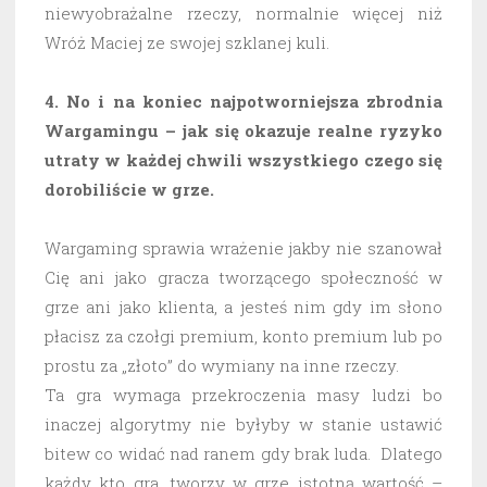
niewyobrażalne rzeczy, normalnie więcej niż
Wróż Maciej ze swojej szklanej kuli.
4. No i na koniec najpotworniejsza zbrodnia
Wargamingu – jak się okazuje realne ryzyko
utraty w każdej chwili wszystkiego czego się
dorobiliście w grze.
Wargaming sprawia wrażenie jakby nie szanował
Cię ani jako gracza tworzącego społeczność w
grze ani jako klienta, a jesteś nim gdy im słono
płacisz za czołgi premium, konto premium lub po
prostu za „złoto” do wymiany na inne rzeczy.
Ta gra wymaga przekroczenia masy ludzi bo
inaczej algorytmy nie byłyby w stanie ustawić
bitew co widać nad ranem gdy brak luda. Dlatego
każdy kto gra, tworzy w grze istotną wartość –