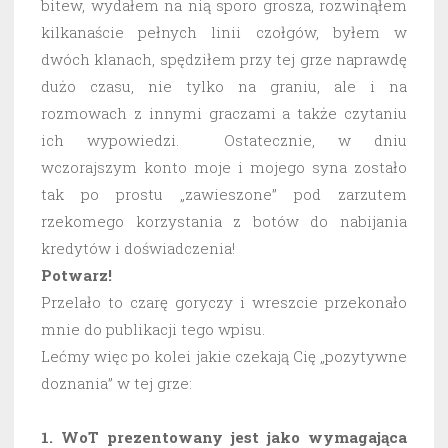
bitew, wydałem na nią sporo grosza, rozwinąłem
kilkanaście pełnych linii czołgów, byłem w
dwóch klanach, spędziłem przy tej grze naprawdę
dużo czasu, nie tylko na graniu, ale i na
rozmowach z innymi graczami a także czytaniu
ich wypowiedzi. Ostatecznie, w dniu
wczorajszym konto moje i mojego syna zostało
tak po prostu „zawieszone” pod zarzutem
rzekomego korzystania z botów do nabijania
kredytów i doświadczenia!
Potwarz!
Przelało to czarę goryczy i wreszcie przekonało
mnie do publikacji tego wpisu.
Lećmy więc po kolei jakie czekają Cię „pozytywne
doznania” w tej grze:
1. WoT prezentowany jest jako wymagająca