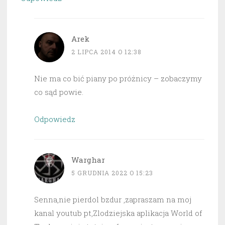
Arek
2 LIPCA 2014 O 12:38
Nie ma co bić piany po próżnicy – zobaczymy
co sąd powie.
Odpowiedz
Warghar
5 GRUDNIA 2022 O 15:23
Senna,nie pierdol bzdur ,zapraszam na moj
kanal youtub pt,Zlodziejska aplikacja World of