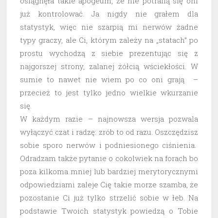
osiągnęła takie apogeum, że nie potrafią się oni
już kontrolować. Ja nigdy nie grałem dla
statystyk, więc nie szarpią mi nerwów żadne
typy graczy, ale Ci, którym zależy na „statach” po
prostu wychodzą z siebie prezentując się z
najgorszej strony, zalanej żółcią wściekłości. W
sumie to nawet nie wiem po co oni grają –
przecież to jest tylko jedno wielkie wkurzanie
się.
W każdym razie – najnowsza wersja pozwala
wyłączyć czat i radzę: zrób to od razu. Oszczędzisz
sobie sporo nerwów i podniesionego ciśnienia.
Odradzam także pytanie o cokolwiek na forach bo
poza kilkoma mniej lub bardziej merytorycznymi
odpowiedziami zaleje Cię takie morze szamba, że
pozostanie Ci już tylko strzelić sobie w łeb. Na
podstawie Twoich statystyk powiedzą o Tobie