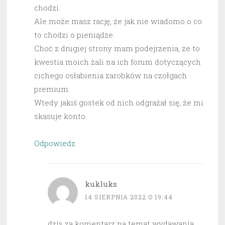
chodzi.
Ale może masz rację, że jak nie wiadomo o co
to chodzi o pieniądze.
Choć z drugiej strony mam podejrzenia, że to
kwestia moich żali na ich forum dotyczących
cichego osłabienia zarobków na czołgach
premium.
Wtedy jakiś gostek od nich odgrażał się, że mi
skasuje konto.
Odpowiedz
kukluks
14 SIERPNIA 2022 O 19:44
dzis za komentarz na temat wydawania