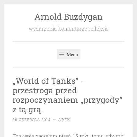
Arnold Buzdygan
Przeskocz
do
wydarzenia komentarze refleksje
treści
Menu
„World of Tanks” –
przestroga przed
rozpoczynaniem „przygody”
z tą grą.
30 CZERWCA 2014
~
AREK
Ten wpis zacząłem pisać 1,5 roku temu gdy mój