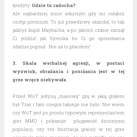
kredyty.
Gdzie tu radocha?
Ale najbardziej mnie wkurzyło gdy mi osłabili
czołgi premium. To już prawdziwy skandal, to tak
jakbyś kupił Maybacha, a po jakimś czasie zaczął
Ci jeździć jak Syrenka bo Ci go sprzedawca
zdalnie popsuł. Nie za to płaciłem!
3. Skala werbalnej agresji, w postaci
wyzwisk, obrażania i poniżania jest w tej
grze wręcz niebywała
.
Przed WoT jedyną „masową” grą w jaką grałem
był Tzar i tam czegoś takiego nie było. Nie wiem
czy WoT jest po prostu typowym reprezentantem
gier MMO i pokazuje plugawość dzisiejszej
populacji, czy też frustracja graczy w tej grze