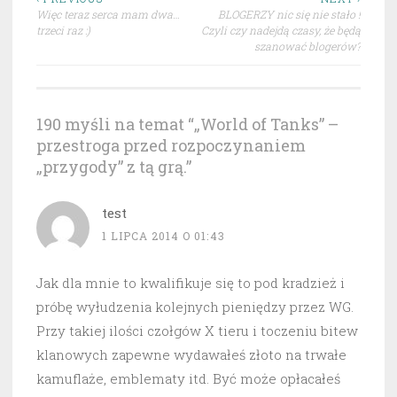
Nawigacja
Więc teraz serca mam dwa…
BLOGERZY nic się nie stało !
wpisu
trzeci raz :)
Czyli czy nadejdą czasy, że będą
szanować blogerów?
190 myśli na temat “
„World of Tanks” –
przestroga przed rozpoczynaniem
„przygody” z tą grą.
”
test
1 LIPCA 2014 O 01:43
Jak dla mnie to kwalifikuje się to pod kradzież i
próbę wyłudzenia kolejnych pieniędzy przez WG.
Przy takiej ilości czołgów X tieru i toczeniu bitew
klanowych zapewne wydawałeś złoto na trwałe
kamuflaże, emblematy itd. Być może opłacałeś