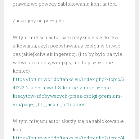
prawdziwe powody zablokowania kont autora.
Zacznijmy od początku.
W tym miejscu autor sam przyznaje się do tzw.
afkowania, czyli pozostawiania czołgu w bitwie
bez jakiejkolwiek ingerencji (i to by było na tyle
w kwestii ofensywnej gry, ale to jeszcze nie
koniec):
https://forum.worldoftanks.eu/index.php?/topic/3
41322-2-albo-nawet-3-krotne-zmniejszenie-
kredytow-zdobywanych-przez-czolgi-premium-
viii/page__hl__adam_b#topmost
W tym miejscu autor skarży się na zablokowanie
kont:
https://forum.worldoftanks.eu/index.php?/topic/4