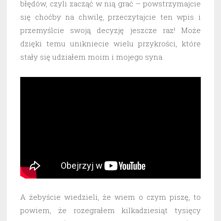
błędów, czyli zacząć w nią grać – powstrzymajcie
się choćby na chwilę, przeczytajcie ten wpis i
przemyślcie swoją decyzję jeszcze raz! Może
dzięki temu unikniecie wielu przykrości, które
stały się udziałem moim i mojego syna.
A żebyście wiedzieli, że wiem o czym piszę, to
powiem, że rozegrałem kilkadziesiąt tysięcy