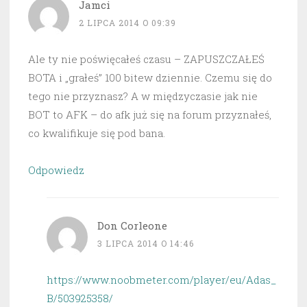
Jamci
2 LIPCA 2014 O 09:39
Ale ty nie poświęcałeś czasu – ZAPUSZCZAŁEŚ
BOTA i „grałeś” 100 bitew dziennie. Czemu się do
tego nie przyznasz? A w międzyczasie jak nie
BOT to AFK – do afk już się na forum przyznałeś,
co kwalifikuje się pod bana.
Odpowiedz
Don Corleone
3 LIPCA 2014 O 14:46
https://www.noobmeter.com/player/eu/Adas_
B/503925358/