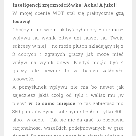
inteligencji zręcznościówka! Acha! A jużci!
W mojej ocenie WOT stał się praktycznie
grą
losową!
Choćbym nie wiem jak byś był dobry – nie masz
wpływu na wynik bitwy ani nawet na Twoje
sukcesy w niej – no może pluton składający się z
3 dobrych i zgranych graczy już może mieć
wpływ na wynik bitwy. Kiedyś mogło być 4
graczy, ale pewnie to za bardzo zakłócało
losowość.
A pomyślunek wpływu nie ma bo nawet jak
zajedziesz jakiś czołg od tyłu i walisz mu „w
plecy”
w to samo miejsce
to raz zabierasz mu
350 punktów życia, kolejnym strzałem tylko 300,
albo… w ogóle! Tak się nie da grać, to pozbawia
racjonalności wszelkich podejmowanych w grze