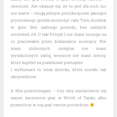
obecność. Ale okazuje się, że to jest dla nich nic
nie warte – mogą jednym pstryknięciem jakiegoś
pryszczatego gostka zniszczyć cały Twój dorobek
w grze. Bez żadnego powodu, bez żadnych
ostrzeżeń itd. O tak! Pstryk! I nie masz niczego na
co pracowałeś przez kilkanaście miesięcy. Nie
masz ulubionych czołgów, nie masz
wyszkolonych załóg, wreszcie nie masz rzeczy,
które kupiłeś za prawdziwe pieniądze.
I wytłumacz to teraz dziecku, które zostało tak
skrzywdzone.
A Was przestrzegam – trzy razy zastanówcie się
zanim zaczniecie grać w World of Tanks, albo
pozwolicie w nią grać swoim pociechom