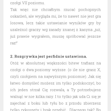
czołgi VII poziomu.
Tak więc nie chciałbym rzucać pochopnych
oskarżeń, ale wygląda mi, że to nawet nie jest gra
losowa, lecz takie ustawianie wyników gry by
uzależnić graczy wg zasady znanej z kasyna „już,
już prawie wygrałem, muszę spróbować jeszcze
raz!”
2. Rozgrywka jest perfidnie ustawiona.
Otóż w absolutnej większości bitew trafiasz na
czołgi o dwa poziomy wyższe. (o ile nie grasz X,
czyli czołgiem na najwyższym poziomie). Jak się
łatwo domyśleć możesz im tylko podskoczyć, bo
ich jeden strzał Cię rozwala, a Ty potrzebujesz
walnąć w nie kilka razy. I to tylko jak uda Ci się je
zajechać z boku lub tyłu bo z przodu zbierzesz
tylko rykoszety i brak przebić. Dlaczego tak? Bo