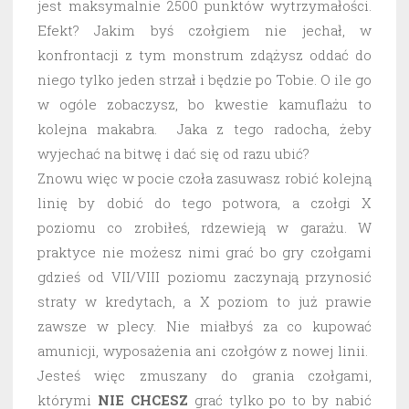
jest maksymalnie 2500 punktów wytrzymałości.
Efekt? Jakim byś czołgiem nie jechał, w
konfrontacji z tym monstrum zdążysz oddać do
niego tylko jeden strzał i będzie po Tobie. O ile go
w ogóle zobaczysz, bo kwestie kamuflażu to
kolejna makabra. Jaka z tego radocha, żeby
wyjechać na bitwę i dać się od razu ubić?
Znowu więc w pocie czoła zasuwasz robić kolejną
linię by dobić do tego potwora, a czołgi X
poziomu co zrobiłeś, rdzewieją w garażu. W
praktyce nie możesz nimi grać bo gry czołgami
gdzieś od VII/VIII poziomu zaczynają przynosić
straty w kredytach, a X poziom to już prawie
zawsze w plecy. Nie miałbyś za co kupować
amunicji, wyposażenia ani czołgów z nowej linii.
Jesteś więc zmuszany do grania czołgami,
którymi
NIE CHCESZ
grać tylko po to by nabić