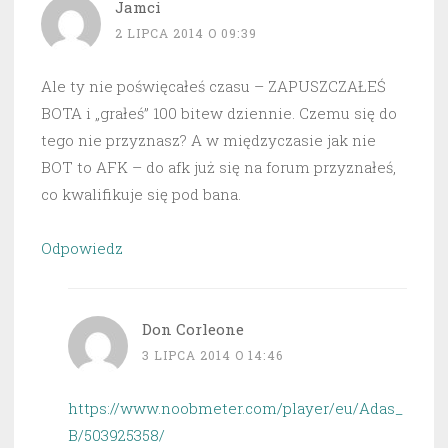
Jamci
2 LIPCA 2014 O 09:39
Ale ty nie poświęcałeś czasu – ZAPUSZCZAŁEŚ
BOTA i „grałeś” 100 bitew dziennie. Czemu się do
tego nie przyznasz? A w międzyczasie jak nie
BOT to AFK – do afk już się na forum przyznałeś,
co kwalifikuje się pod bana.
Odpowiedz
Don Corleone
3 LIPCA 2014 O 14:46
https://www.noobmeter.com/player/eu/Adas_
B/503925358/