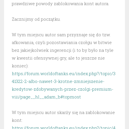
prawdziwe powody zablokowania kont autora.
Zacznijmy od początku.
W tym miejscu autor sam przyznaje się do tzw.
afkowania, czyli pozostawiania czołgu w bitwie
bez jakiejkolwiek ingerencji (i to by było na tyle
w kwestii ofensywnej gry, ale to jeszcze nie
koniec):
https://forum.worldoftanks.eu/index.php?/topic/3
41322-2-albo-nawet-3-krotne-zmniejszenie-
kredytow-zdobywanych-przez-czolgi-premium-
viii/page__hl__adam_b#topmost
W tym miejscu autor skarży się na zablokowanie
kont:
https://forum.worldoftanks.eu/index.php?/topic/4