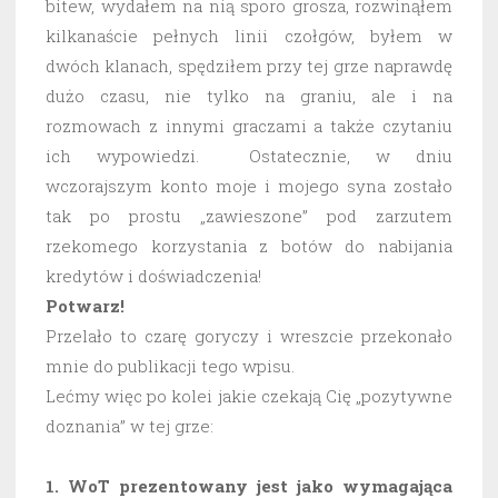
bitew, wydałem na nią sporo grosza, rozwinąłem
kilkanaście pełnych linii czołgów, byłem w
dwóch klanach, spędziłem przy tej grze naprawdę
dużo czasu, nie tylko na graniu, ale i na
rozmowach z innymi graczami a także czytaniu
ich wypowiedzi. Ostatecznie, w dniu
wczorajszym konto moje i mojego syna zostało
tak po prostu „zawieszone” pod zarzutem
rzekomego korzystania z botów do nabijania
kredytów i doświadczenia!
Potwarz!
Przelało to czarę goryczy i wreszcie przekonało
mnie do publikacji tego wpisu.
Lećmy więc po kolei jakie czekają Cię „pozytywne
doznania” w tej grze:
1. WoT prezentowany jest jako wymagająca