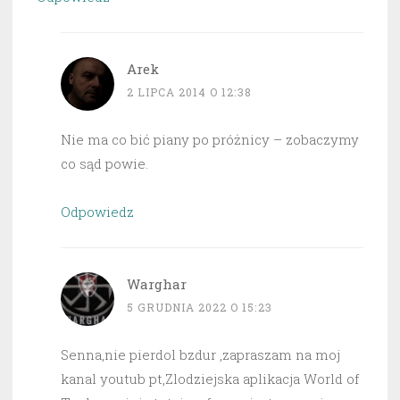
Arek
2 LIPCA 2014 O 12:38
Nie ma co bić piany po próżnicy – zobaczymy
co sąd powie.
Odpowiedz
Warghar
5 GRUDNIA 2022 O 15:23
Senna,nie pierdol bzdur ,zapraszam na moj
kanal youtub pt,Zlodziejska aplikacja World of