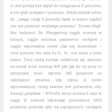
to jest presja byś dążył do osiągnięcia X poziomu,
a nie grał czołgami I poziomu. Żebyś myślał sobie,
że
„mając czołg X poziomu będę w końcu rządził,
nie ma przecież wyższego poziomu”
. Znowu błąd!
Nie będziesz. Bo Wargaming ciągle miesza w
liniach, ciągle zmienia parametry czołgów i
ciągle wprowadza nowe. Jak się domyślasz –
choć poziom ten sam bo X, to… nie masz z nimi
szans. Twój czołg zostaje osłabiony np. zamiast
na strzał mieć średnią 400 pkt jak do tej pory to
zaczynasz mieć raptem 340 punktów co
radykalnie zmienia siłę ognia. A nowo
wprowadzony czołg zawsze jest potworem siły.
Świeży przykład – WTe100, który strzela 6 razy w
ciągu 12 sekund zabierając przeciętnie 3300
punktów, podczas gdy na najcięższych czołgach