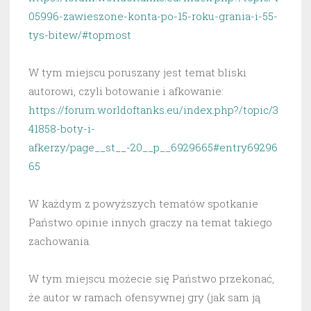
05996-zawieszone-konta-po-15-roku-grania-i-55-
tys-bitew/#topmost
W tym miejscu poruszany jest temat bliski
autorowi, czyli botowanie i afkowanie:
https://forum.worldoftanks.eu/index.php?/topic/3
41858-boty-i-
afkerzy/page__st__-20__p__6929665#entry69296
65
W każdym z powyższych tematów spotkanie
Państwo opinie innych graczy na temat takiego
zachowania.
W tym miejscu możecie się Państwo przekonać,
że autor w ramach ofensywnej gry (jak sam ją