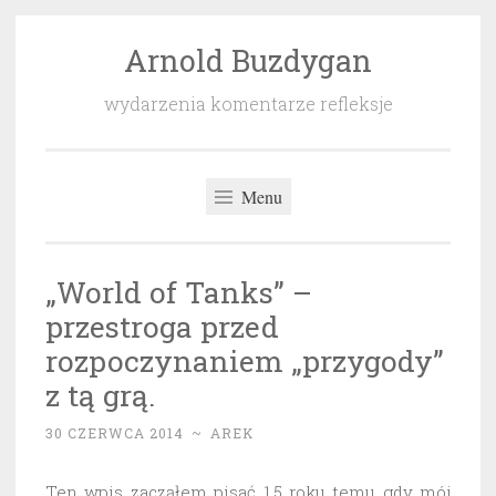
Arnold Buzdygan
Przeskocz
do
wydarzenia komentarze refleksje
treści
Menu
„World of Tanks” –
przestroga przed
rozpoczynaniem „przygody”
z tą grą.
30 CZERWCA 2014
~
AREK
Ten wpis zacząłem pisać 1,5 roku temu gdy mój