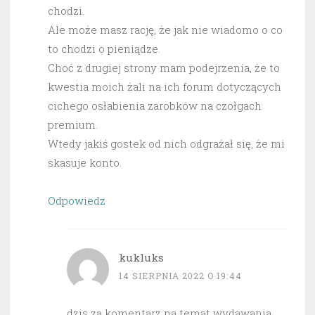
chodzi.
Ale może masz rację, że jak nie wiadomo o co
to chodzi o pieniądze.
Choć z drugiej strony mam podejrzenia, że to
kwestia moich żali na ich forum dotyczących
cichego osłabienia zarobków na czołgach
premium.
Wtedy jakiś gostek od nich odgrażał się, że mi
skasuje konto.
Odpowiedz
kukluks
14 SIERPNIA 2022 O 19:44
dzis za komentarz na temat wydawania