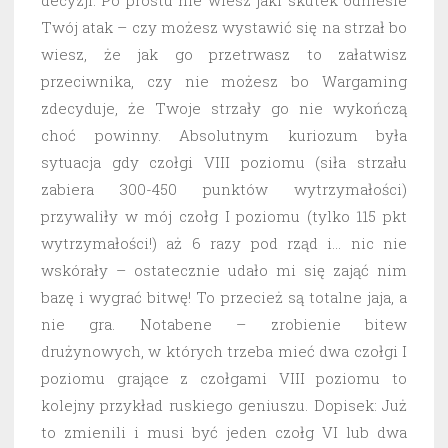
decyzji. Po prostu nie wiesz jaki skutek odniesie
Twój atak – czy możesz wystawić się na strzał bo
wiesz, że jak go przetrwasz to załatwisz
przeciwnika, czy nie możesz bo Wargaming
zdecyduje, że Twoje strzały go nie wykończą
choć powinny. Absolutnym kuriozum była
sytuacja gdy czołgi VIII poziomu (siła strzału
zabiera 300-450 punktów wytrzymałości)
przywaliły w mój czołg I poziomu (tylko 115 pkt
wytrzymałości!) aż 6 razy pod rząd i… nic nie
wskórały – ostatecznie udało mi się zająć nim
bazę i wygrać bitwę! To przecież są totalne jaja, a
nie gra. Notabene – zrobienie bitew
drużynowych, w których trzeba mieć dwa czołgi I
poziomu grające z czołgami VIII poziomu to
kolejny przykład ruskiego geniuszu. Dopisek: Już
to zmienili i musi być jeden czołg VI lub dwa