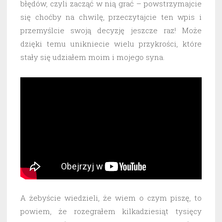
błędów, czyli zacząć w nią grać – powstrzymajcie
się choćby na chwilę, przeczytajcie ten wpis i
przemyślcie swoją decyzję jeszcze raz! Może
dzięki temu unikniecie wielu przykrości, które
stały się udziałem moim i mojego syna.
A żebyście wiedzieli, że wiem o czym piszę, to
powiem, że rozegrałem kilkadziesiąt tysięcy