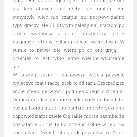
osiągnęła takie apogeum, że nie potrafią się oni
już kontrolować. Ja nigdy nie grałem dla
statystyk, więc nie szarpią mi nerwów żadne
typy graczy, ale Ci, którym zależy na „statach” po
prostu wychodzą z siebie prezentując się z
najgorszej strony, zalanej żółcią wściekłości. W
sumie to nawet nie wiem po co oni grają –
przecież to jest tylko jedno wielkie wkurzanie
się.
W każdym razie – najnowsza wersja pozwala
wyłączyć czat i radzę: zrób to od razu. Oszczędzisz
sobie sporo nerwów i podniesionego ciśnienia.
Odradzam także pytanie o cokolwiek na forach bo
poza kilkoma mniej lub bardziej merytorycznymi
odpowiedziami zaleje Cię takie morze szamba, że
pozostanie Ci już tylko strzelić sobie w łeb. Na
podstawie Twoich statystyk powiedzą o Tobie