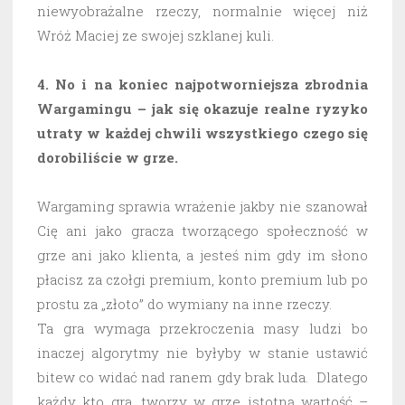
niewyobrażalne rzeczy, normalnie więcej niż
Wróż Maciej ze swojej szklanej kuli.
4. No i na koniec najpotworniejsza zbrodnia
Wargamingu – jak się okazuje realne ryzyko
utraty w każdej chwili wszystkiego czego się
dorobiliście w grze.
Wargaming sprawia wrażenie jakby nie szanował
Cię ani jako gracza tworzącego społeczność w
grze ani jako klienta, a jesteś nim gdy im słono
płacisz za czołgi premium, konto premium lub po
prostu za „złoto” do wymiany na inne rzeczy.
Ta gra wymaga przekroczenia masy ludzi bo
inaczej algorytmy nie byłyby w stanie ustawić
bitew co widać nad ranem gdy brak luda. Dlatego
każdy kto gra, tworzy w grze istotną wartość –