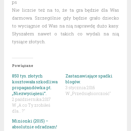
ps
Nie liczcie też na to, że ta gra będzie dla Was
darmowa. Szczególnie gdy będzie grało dziecko
to wyciągnie od Was na nią naprawdę dużo kasy.
Słyszałem nawet o takich co wydali na nią
tysiące złotych.
Powiązane
850 tys. złotych
Zastanawiające spadki
kosztowała szkodliwa
blogów.
propagandówka pt.
3 stycznia 2016
„Niezwyciężeni”.
W „Przedsiębiorczość"
2 października 2017
W „A co Ty zrobiłeś
dla... ?"
Minionki (2015) –
absolutnie odradzam!