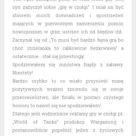
syn zażyczył sobie „grę w czołgi”. I miał on być
zbiorem moich doświadczeń i spostrzeżeń
mających w pierwotnym zamierzeniu pomóc
nowicjuszom w grze, ustrzec ich od błędów itd.
Zaczynał się od „To musi być bardzo fajna gra bo
choć strzelanka to całkowicie bezkrwawa” a
ostatecznie… stał się przestrogą!
Spodziewałem się mnóstwa frajdy z zabawy.
Niestety!
Bardzo szybko to co miało przynieść masę
pozytywnych wrażeń zmieniło się w swoje
przeciwieństwo, ale finału w postaci czystego
horroru to nawet się nie spodziewałem!
Dlatego jeśli widzieliście reklamy gry w czołgi pt.
„World of Tanks” produkcji Wargaming i
postanowiliście popełnić jeden z życiowych