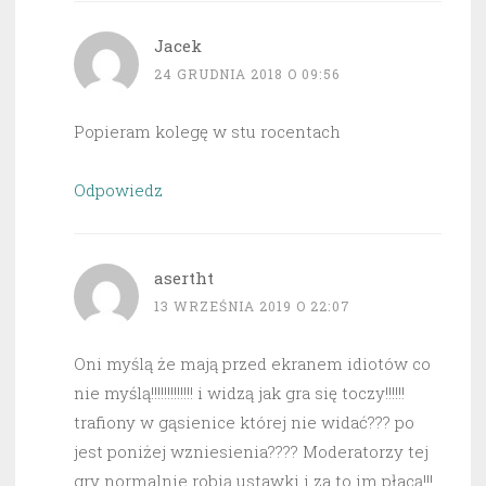
Jacek
24 GRUDNIA 2018 O 09:56
Popieram kolegę w stu rocentach
Odpowiedz
asertht
13 WRZEŚNIA 2019 O 22:07
Oni myślą że mają przed ekranem idiotów co
nie myślą!!!!!!!!!!!!! i widzą jak gra się toczy!!!!!!
trafiony w gąsienice której nie widać??? po
jest poniżej wzniesienia???? Moderatorzy tej
gry normalnie robią ustawki i za to im płacą!!!