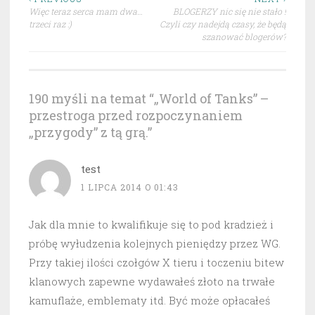
Nawigacja
Więc teraz serca mam dwa…
BLOGERZY nic się nie stało !
wpisu
trzeci raz :)
Czyli czy nadejdą czasy, że będą
szanować blogerów?
190 myśli na temat “
„World of Tanks” –
przestroga przed rozpoczynaniem
„przygody” z tą grą.
”
test
1 LIPCA 2014 O 01:43
Jak dla mnie to kwalifikuje się to pod kradzież i
próbę wyłudzenia kolejnych pieniędzy przez WG.
Przy takiej ilości czołgów X tieru i toczeniu bitew
klanowych zapewne wydawałeś złoto na trwałe
kamuflaże, emblematy itd. Być może opłacałeś