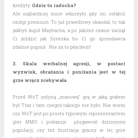
kredyty.
Gdzie tu radocha?
Ale najbardziej mnie wkurzyło gdy mi osłabili
czołgi premium. To już prawdziwy skandal, to tak
jakbyś kupił Maybacha, a po jakimś czasie zaczął
Ci jeździć jak Syrenka bo Ci go sprzedawca
zdalnie popsuł. Nie za to płaciłem!
3. Skala werbalnej agresji, w postaci
wyzwisk, obrażania i poniżania jest w tej
grze wręcz niebywała
.
Przed WoT jedyną „masową” grą w jaką grałem
był Tzar i tam czegoś takiego nie było. Nie wiem
czy WoT jest po prostu typowym reprezentantem
gier MMO i pokazuje plugawość dzisiejszej
populacji, czy też frustracja graczy w tej grze