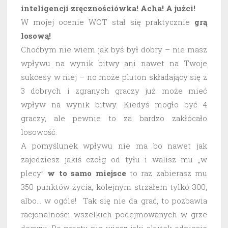
inteligencji zręcznościówka! Acha! A jużci!
W mojej ocenie WOT stał się praktycznie
grą
losową!
Choćbym nie wiem jak byś był dobry – nie masz
wpływu na wynik bitwy ani nawet na Twoje
sukcesy w niej – no może pluton składający się z
3 dobrych i zgranych graczy już może mieć
wpływ na wynik bitwy. Kiedyś mogło być 4
graczy, ale pewnie to za bardzo zakłócało
losowość.
A pomyślunek wpływu nie ma bo nawet jak
zajedziesz jakiś czołg od tyłu i walisz mu „w
plecy”
w to samo miejsce
to raz zabierasz mu
350 punktów życia, kolejnym strzałem tylko 300,
albo… w ogóle! Tak się nie da grać, to pozbawia
racjonalności wszelkich podejmowanych w grze