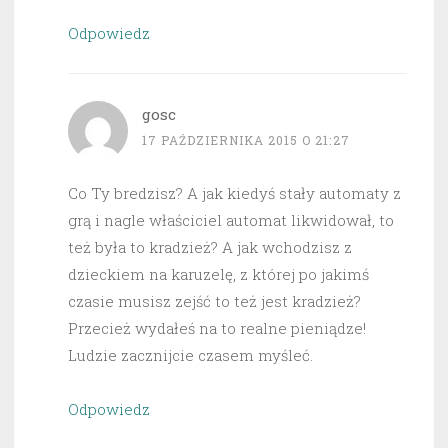
Odpowiedz
gosc
17 PAŹDZIERNIKA 2015 O 21:27
Co Ty bredzisz? A jak kiedyś stały automaty z
grą i nagle właściciel automat likwidował, to
też była to kradzież? A jak wchodzisz z
dzieckiem na karuzelę, z której po jakimś
czasie musisz zejść to też jest kradzież?
Przecież wydałeś na to realne pieniądze!
Ludzie zacznijcie czasem myśleć.
Odpowiedz