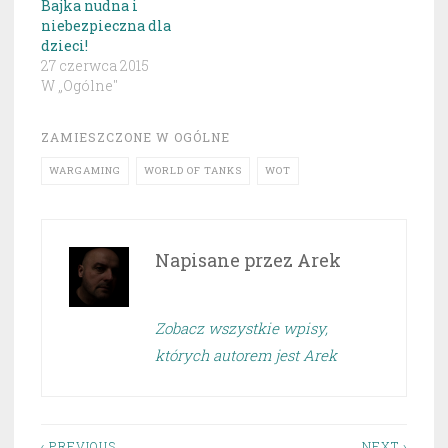
Bajka nudna i
niebezpieczna dla
dzieci!
27 czerwca 2015
W „Ogólne"
ZAMIESZCZONE W
OGÓLNE
WARGAMING
WORLD OF TANKS
WOT
Napisane przez
Arek
Zobacz wszystkie wpisy,
których autorem jest Arek
‹ PREVIOUS
NEXT ›