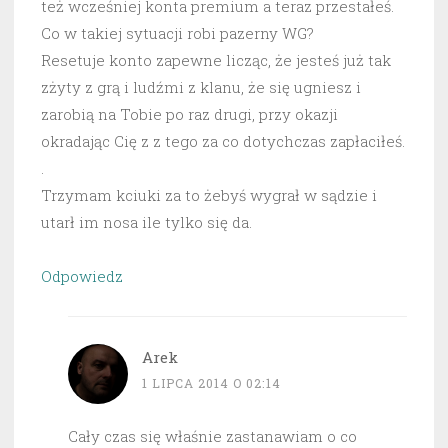
też wcześniej konta premium a teraz przestałeś.
Co w takiej sytuacji robi pazerny WG?
Resetuje konto zapewne licząc, że jesteś już tak
zżyty z grą i ludźmi z klanu, że się ugniesz i
zarobią na Tobie po raz drugi, przy okazji
okradając Cię z z tego za co dotychczas zapłaciłeś.
.
Trzymam kciuki za to żebyś wygrał w sądzie i
utarł im nosa ile tylko się da.
Odpowiedz
Arek
1 LIPCA 2014 O 02:14
Cały czas się właśnie zastanawiam o co