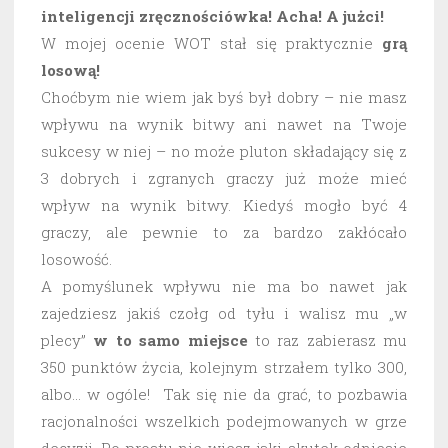
inteligencji zręcznościówka! Acha! A jużci!
W mojej ocenie WOT stał się praktycznie
grą
losową!
Choćbym nie wiem jak byś był dobry – nie masz
wpływu na wynik bitwy ani nawet na Twoje
sukcesy w niej – no może pluton składający się z
3 dobrych i zgranych graczy już może mieć
wpływ na wynik bitwy. Kiedyś mogło być 4
graczy, ale pewnie to za bardzo zakłócało
losowość.
A pomyślunek wpływu nie ma bo nawet jak
zajedziesz jakiś czołg od tyłu i walisz mu „w
plecy”
w to samo miejsce
to raz zabierasz mu
350 punktów życia, kolejnym strzałem tylko 300,
albo… w ogóle! Tak się nie da grać, to pozbawia
racjonalności wszelkich podejmowanych w grze