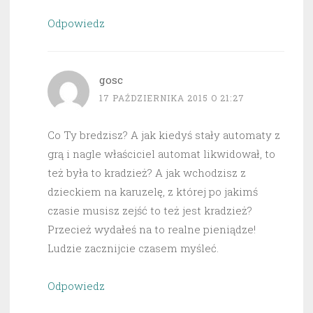
Odpowiedz
gosc
17 PAŹDZIERNIKA 2015 O 21:27
Co Ty bredzisz? A jak kiedyś stały automaty z
grą i nagle właściciel automat likwidował, to
też była to kradzież? A jak wchodzisz z
dzieckiem na karuzelę, z której po jakimś
czasie musisz zejść to też jest kradzież?
Przecież wydałeś na to realne pieniądze!
Ludzie zacznijcie czasem myśleć.
Odpowiedz