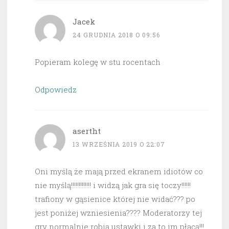
Jacek
24 GRUDNIA 2018 O 09:56
Popieram kolegę w stu rocentach
Odpowiedz
asertht
13 WRZEŚNIA 2019 O 22:07
Oni myślą że mają przed ekranem idiotów co
nie myślą!!!!!!!!!!!!! i widzą jak gra się toczy!!!!!!
trafiony w gąsienice której nie widać??? po
jest poniżej wzniesienia???? Moderatorzy tej
gry normalnie robią ustawki i za to im płacą!!!