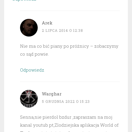
Arek
2 LIPCA 2014 O 12:38
Nie ma co bić piany po próżnicy – zobaczymy
co sąd powie.
Odpowiedz
Warghar
5 GRUDNIA 2022 O 15:23
Senna,nie pierdol bzdur ,zapraszam na moj
kanal youtub pt,Zlodziejska aplikacja World of