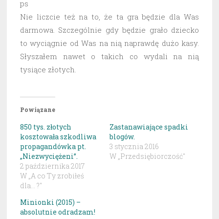
ps
Nie liczcie też na to, że ta gra będzie dla Was
darmowa. Szczególnie gdy będzie grało dziecko
to wyciągnie od Was na nią naprawdę dużo kasy.
Słyszałem nawet o takich co wydali na nią
tysiące złotych.
Powiązane
850 tys. złotych
Zastanawiające spadki
kosztowała szkodliwa
blogów.
propagandówka pt.
3 stycznia 2016
„Niezwyciężeni”.
W „Przedsiębiorczość"
2 października 2017
W „A co Ty zrobiłeś
dla... ?"
Minionki (2015) –
absolutnie odradzam!