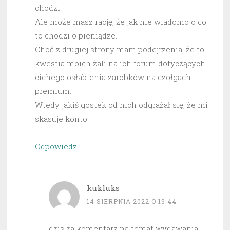
chodzi.
Ale może masz rację, że jak nie wiadomo o co
to chodzi o pieniądze.
Choć z drugiej strony mam podejrzenia, że to
kwestia moich żali na ich forum dotyczących
cichego osłabienia zarobków na czołgach
premium.
Wtedy jakiś gostek od nich odgrażał się, że mi
skasuje konto.
Odpowiedz
kukluks
14 SIERPNIA 2022 O 19:44
dzis za komentarz na temat wydawania