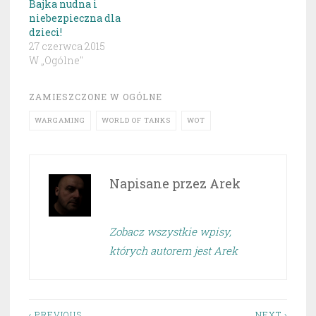
Bajka nudna i
niebezpieczna dla
dzieci!
27 czerwca 2015
W „Ogólne"
ZAMIESZCZONE W
OGÓLNE
WARGAMING
WORLD OF TANKS
WOT
Napisane przez
Arek
Zobacz wszystkie wpisy,
których autorem jest Arek
‹ PREVIOUS
NEXT ›