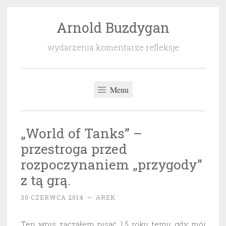
Arnold Buzdygan
Przeskocz
do
wydarzenia komentarze refleksje
treści
Menu
„World of Tanks” –
przestroga przed
rozpoczynaniem „przygody”
z tą grą.
30 CZERWCA 2014
~
AREK
Ten wpis zacząłem pisać 1,5 roku temu gdy mój