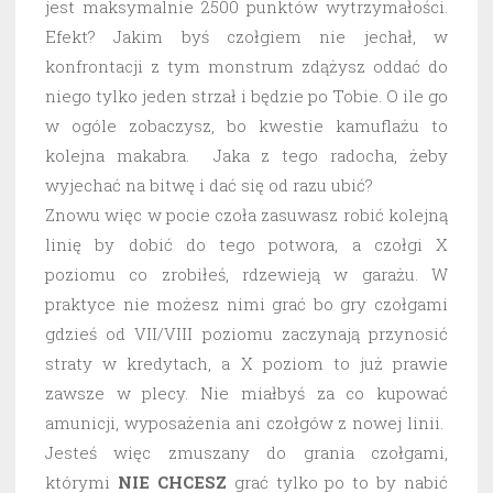
jest maksymalnie 2500 punktów wytrzymałości.
Efekt? Jakim byś czołgiem nie jechał, w
konfrontacji z tym monstrum zdążysz oddać do
niego tylko jeden strzał i będzie po Tobie. O ile go
w ogóle zobaczysz, bo kwestie kamuflażu to
kolejna makabra. Jaka z tego radocha, żeby
wyjechać na bitwę i dać się od razu ubić?
Znowu więc w pocie czoła zasuwasz robić kolejną
linię by dobić do tego potwora, a czołgi X
poziomu co zrobiłeś, rdzewieją w garażu. W
praktyce nie możesz nimi grać bo gry czołgami
gdzieś od VII/VIII poziomu zaczynają przynosić
straty w kredytach, a X poziom to już prawie
zawsze w plecy. Nie miałbyś za co kupować
amunicji, wyposażenia ani czołgów z nowej linii.
Jesteś więc zmuszany do grania czołgami,
którymi
NIE CHCESZ
grać tylko po to by nabić