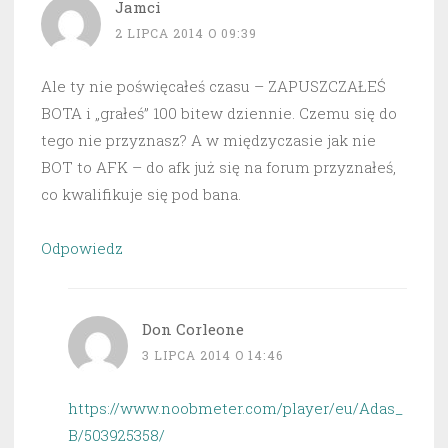
Jamci
2 LIPCA 2014 O 09:39
Ale ty nie poświęcałeś czasu – ZAPUSZCZAŁEŚ
BOTA i „grałeś” 100 bitew dziennie. Czemu się do
tego nie przyznasz? A w międzyczasie jak nie
BOT to AFK – do afk już się na forum przyznałeś,
co kwalifikuje się pod bana.
Odpowiedz
Don Corleone
3 LIPCA 2014 O 14:46
https://www.noobmeter.com/player/eu/Adas_
B/503925358/