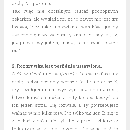
czołgi VII poziomu.
Tak więc nie chciałbym rzucać pochopnych
oskarżeń, ale wygląda mi, że to nawet nie jest gra
losowa, lecz takie ustawianie wyników gry by
uzależnić graczy wg zasady znanej z kasyna „już,
już prawie wygrałem, muszę spróbować jeszcze
raz!”
2. Rozgrywka jest perfidnie ustawiona.
Otóż w absolutnej większości bitew trafiasz na
czołgi o dwa poziomy wyższe. (o ile nie grasz X,
czyli czołgiem na najwyższym poziomie). Jak się
łatwo domyśleć możesz im tylko podskoczyć, bo
ich jeden strzał Cię rozwala, a Ty potrzebujesz
walnąć w nie kilka razy. I to tylko jak uda Ci się je
zajechać z boku lub tyłu bo z przodu zbierzesz
tylko rykoszety i brak przebić. Dlaczego tak? Bo