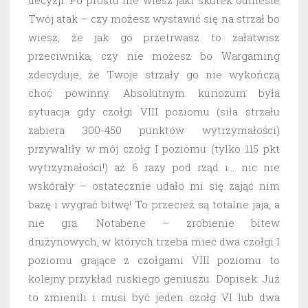
decyzji. Po prostu nie wiesz jaki skutek odniesie
Twój atak – czy możesz wystawić się na strzał bo
wiesz, że jak go przetrwasz to załatwisz
przeciwnika, czy nie możesz bo Wargaming
zdecyduje, że Twoje strzały go nie wykończą
choć powinny. Absolutnym kuriozum była
sytuacja gdy czołgi VIII poziomu (siła strzału
zabiera 300-450 punktów wytrzymałości)
przywaliły w mój czołg I poziomu (tylko 115 pkt
wytrzymałości!) aż 6 razy pod rząd i… nic nie
wskórały – ostatecznie udało mi się zająć nim
bazę i wygrać bitwę! To przecież są totalne jaja, a
nie gra. Notabene – zrobienie bitew
drużynowych, w których trzeba mieć dwa czołgi I
poziomu grające z czołgami VIII poziomu to
kolejny przykład ruskiego geniuszu. Dopisek: Już
to zmienili i musi być jeden czołg VI lub dwa