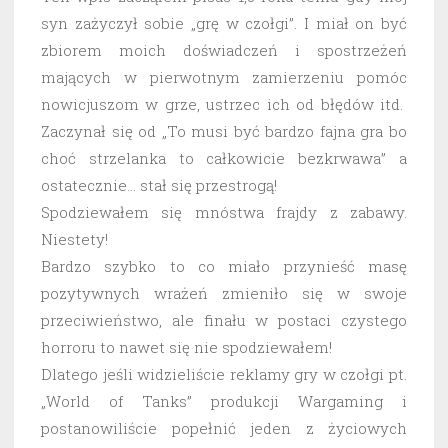
syn zażyczył sobie „grę w czołgi”. I miał on być
zbiorem moich doświadczeń i spostrzeżeń
mających w pierwotnym zamierzeniu pomóc
nowicjuszom w grze, ustrzec ich od błędów itd.
Zaczynał się od „To musi być bardzo fajna gra bo
choć strzelanka to całkowicie bezkrwawa” a
ostatecznie… stał się przestrogą!
Spodziewałem się mnóstwa frajdy z zabawy.
Niestety!
Bardzo szybko to co miało przynieść masę
pozytywnych wrażeń zmieniło się w swoje
przeciwieństwo, ale finału w postaci czystego
horroru to nawet się nie spodziewałem!
Dlatego jeśli widzieliście reklamy gry w czołgi pt.
„World of Tanks” produkcji Wargaming i
postanowiliście popełnić jeden z życiowych