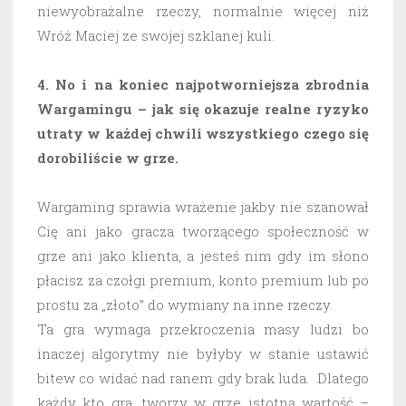
niewyobrażalne rzeczy, normalnie więcej niż
Wróż Maciej ze swojej szklanej kuli.
4. No i na koniec najpotworniejsza zbrodnia
Wargamingu – jak się okazuje realne ryzyko
utraty w każdej chwili wszystkiego czego się
dorobiliście w grze.
Wargaming sprawia wrażenie jakby nie szanował
Cię ani jako gracza tworzącego społeczność w
grze ani jako klienta, a jesteś nim gdy im słono
płacisz za czołgi premium, konto premium lub po
prostu za „złoto” do wymiany na inne rzeczy.
Ta gra wymaga przekroczenia masy ludzi bo
inaczej algorytmy nie byłyby w stanie ustawić
bitew co widać nad ranem gdy brak luda. Dlatego
każdy kto gra, tworzy w grze istotną wartość –