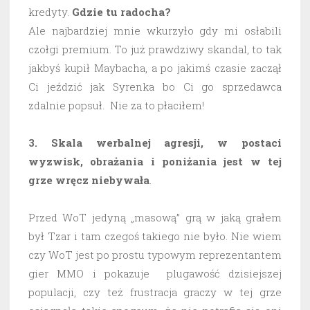
kredyty.
Gdzie tu radocha?
Ale najbardziej mnie wkurzyło gdy mi osłabili
czołgi premium. To już prawdziwy skandal, to tak
jakbyś kupił Maybacha, a po jakimś czasie zaczął
Ci jeździć jak Syrenka bo Ci go sprzedawca
zdalnie popsuł. Nie za to płaciłem!
3. Skala werbalnej agresji, w postaci
wyzwisk, obrażania i poniżania jest w tej
grze wręcz niebywała
.
Przed WoT jedyną „masową” grą w jaką grałem
był Tzar i tam czegoś takiego nie było. Nie wiem
czy WoT jest po prostu typowym reprezentantem
gier MMO i pokazuje plugawość dzisiejszej
populacji, czy też frustracja graczy w tej grze