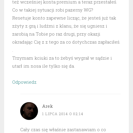
też wcześniej konta premium a teraz przestałeś.
Co w takiej sytuacji robi pazerny WG?
Resetuje konto zapewne licząc, że jesteś już tak
zżyty z grą i ludźmi z klanu, że się ugniesz i
zarobią na Tobie po raz drugi, przy okazji
okradając Cię z z tego za co dotychczas zapłaciłeś.
.
Trzymam kciuki za to żebyś wygrał w sądzie i
utarł im nosa ile tylko się da.
Odpowiedz
Arek
1 LIPCA 2014 O 02:14
Cały czas się właśnie zastanawiam o co