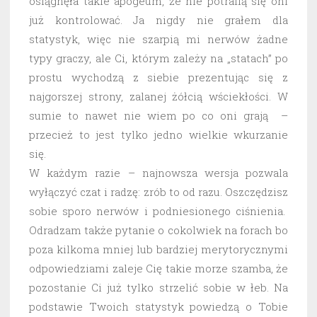
osiągnęła takie apogeum, że nie potrafią się oni
już kontrolować. Ja nigdy nie grałem dla
statystyk, więc nie szarpią mi nerwów żadne
typy graczy, ale Ci, którym zależy na „statach” po
prostu wychodzą z siebie prezentując się z
najgorszej strony, zalanej żółcią wściekłości. W
sumie to nawet nie wiem po co oni grają –
przecież to jest tylko jedno wielkie wkurzanie
się.
W każdym razie – najnowsza wersja pozwala
wyłączyć czat i radzę: zrób to od razu. Oszczędzisz
sobie sporo nerwów i podniesionego ciśnienia.
Odradzam także pytanie o cokolwiek na forach bo
poza kilkoma mniej lub bardziej merytorycznymi
odpowiedziami zaleje Cię takie morze szamba, że
pozostanie Ci już tylko strzelić sobie w łeb. Na
podstawie Twoich statystyk powiedzą o Tobie