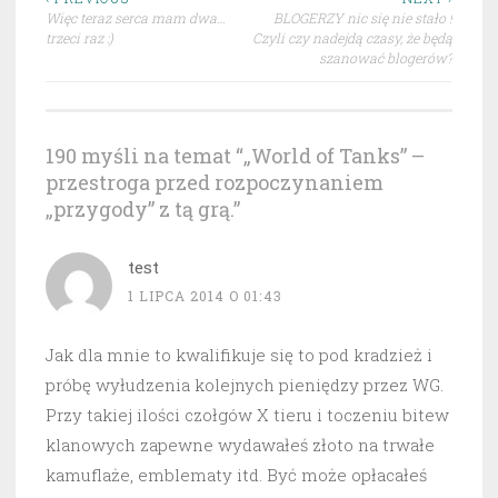
Nawigacja
Więc teraz serca mam dwa…
BLOGERZY nic się nie stało !
wpisu
trzeci raz :)
Czyli czy nadejdą czasy, że będą
szanować blogerów?
190 myśli na temat “
„World of Tanks” –
przestroga przed rozpoczynaniem
„przygody” z tą grą.
”
test
1 LIPCA 2014 O 01:43
Jak dla mnie to kwalifikuje się to pod kradzież i
próbę wyłudzenia kolejnych pieniędzy przez WG.
Przy takiej ilości czołgów X tieru i toczeniu bitew
klanowych zapewne wydawałeś złoto na trwałe
kamuflaże, emblematy itd. Być może opłacałeś