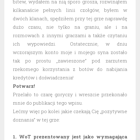
bitew, wydałem na nią sporo grosza, rozwinąłem
kilkanaście pełnych linii czołgów, byłem w
dwóch klanach, spędziłem przy tej grze naprawdę
dużo czasu, nie tylko na graniu, ale i na
rozmowach z innymi graczami a także czytaniu
ich wypowiedzi. Ostatecznie, w dniu
wczorajszym konto moje i mojego syna zostało
tak po prostu „zawieszone” pod zarzutem
rzekomego korzystania z botów do nabijania
kredytów i doświadczenia!
Potwarz!
Przelało to czarę goryczy i wreszcie przekonało
mnie do publikacji tego wpisu.
Lećmy więc po kolei jakie czekają Cię „pozytywne
doznania” w tej grze:
1. WoT prezentowany jest jako wymagająca