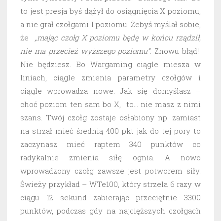
to jest presja byś dążył do osiągnięcia X poziomu,
a nie grał czołgami I poziomu. Żebyś myślał sobie,
że
„mając czołg X poziomu będę w końcu rządził,
nie ma przecież wyższego poziomu”
. Znowu błąd!
Nie będziesz. Bo Wargaming ciągle miesza w
liniach, ciągle zmienia parametry czołgów i
ciągle wprowadza nowe. Jak się domyślasz –
choć poziom ten sam bo X, to… nie masz z nimi
szans. Twój czołg zostaje osłabiony np. zamiast
na strzał mieć średnią 400 pkt jak do tej pory to
zaczynasz mieć raptem 340 punktów co
radykalnie zmienia siłę ognia. A nowo
wprowadzony czołg zawsze jest potworem siły.
Świeży przykład – WTe100, który strzela 6 razy w
ciągu 12 sekund zabierając przeciętnie 3300
punktów, podczas gdy na najcięższych czołgach