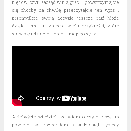
błędów, czyli zacząć w nią grać – powstrzymajcie
się choćby na chwilę, przeczytajcie ten wpis i
przemyślcie swoją decyzję jeszcze raz! Może
dzięki temu unikniecie wielu przykrości, które
stały się udziałem moim i mojego syna.
A żebyście wiedzieli, że wiem o czym piszę, to
powiem, że rozegrałem kilkadziesiąt tysięcy