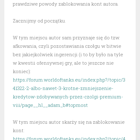
prawdziwe powody zablokowania kont autora.
Zacznijmy od początku.
W tym miejscu autor sam przyznaje się do tzw.
afkowania, czyli pozostawiania czołgu w bitwie
bez jakiejkolwiek ingerencji (i to by było na tyle
w kwestii ofensywnej gry, ale to jeszcze nie
koniec):
https://forum.worldoftanks.eu/index.php?/topic/3
41322-2-albo-nawet-3-krotne-zmniejszenie-
kredytow-zdobywanych-przez-czolgi-premium-
viii/page__hl__adam_b#topmost
W tym miejscu autor skarży się na zablokowanie
kont:
https://forum.worldoftanks.eu/index.php?/topic/4