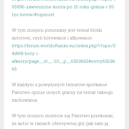
05996-zawieszone-konta-po-15-roku-grania-i-55-
tys-bitew/#topmost
W tym miejscu poruszany jest temat bliski
autorowi, czyli botowanie i afkowanie:
https://forum.worldoftanks.eu/index.php?/topic/3
41858-boty-i-
afkerzy/page__st__-20__p__6929665#entry69296
65
W każdym z powyższych tematów spotkanie
Państwo opinie innych graczy na temat takiego
zachowania.
W tym miejscu możecie się Państwo przekonać,
że autor w ramach ofensywnej gry (jak sam ją