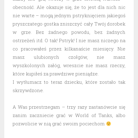
obecność. Ale okazuje się, że to jest dla nich nic
nie warte – mogą jednym pstryknięciem jakiegoś
pryszczatego gostka zniszczyć cały Twój dorobek
w grze. Bez żadnego powodu, bez żadnych
ostrzeżeń itd. O tak! Pstryk! I nie masz niczego na
co pracowałeś przez kilkanaście miesięcy. Nie
masz ulubionych czołgów, nie masz
wyszkolonych załóg, wreszcie nie masz rzeczy,
które kupiłeś za prawdziwe pieniądze.
I wytłumacz to teraz dziecku, które zostało tak
skrzywdzone.
A Was przestrzegam – trzy razy zastanówcie się
zanim zaczniecie grać w World of Tanks, albo
pozwolicie w nią grać swoim pociechom