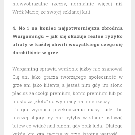
niewyobrażalne rzeczy, normalnie więcej niż
Wróż Maciej ze swojej szklanej kuli.
4. No i na koniec najpotworniejsza zbrodnia
Wargamingu – jak się okazuje realne ryzyko
utraty w każdej chwili wszystkiego czego się
dorobiliście w grze.
Wargaming sprawia wrażenie jakby nie szanował
Cię ani jako gracza tworzącego społeczność w
grze ani jako klienta, a jesteś nim gdy im słono
płacisz za czołgi premium, konto premium lub po
prostu za „złoto” do wymiany na inne rzeczy.
Ta gra wymaga przekroczenia masy ludzi bo
inaczej algorytmy nie byłyby w stanie ustawić
bitew co widać nad ranem gdy brak luda. Dlatego
każdy kto gra, tworzy w grze istotną wartość –