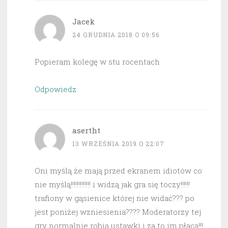
Jacek
24 GRUDNIA 2018 O 09:56
Popieram kolegę w stu rocentach
Odpowiedz
asertht
13 WRZEŚNIA 2019 O 22:07
Oni myślą że mają przed ekranem idiotów co
nie myślą!!!!!!!!!!!!! i widzą jak gra się toczy!!!!!!
trafiony w gąsienice której nie widać??? po
jest poniżej wzniesienia???? Moderatorzy tej
gry normalnie robią ustawki i za to im płacą!!!