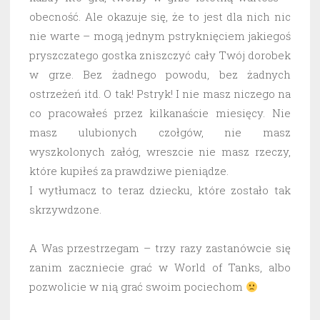
obecność. Ale okazuje się, że to jest dla nich nic
nie warte – mogą jednym pstryknięciem jakiegoś
pryszczatego gostka zniszczyć cały Twój dorobek
w grze. Bez żadnego powodu, bez żadnych
ostrzeżeń itd. O tak! Pstryk! I nie masz niczego na
co pracowałeś przez kilkanaście miesięcy. Nie
masz ulubionych czołgów, nie masz
wyszkolonych załóg, wreszcie nie masz rzeczy,
które kupiłeś za prawdziwe pieniądze.
I wytłumacz to teraz dziecku, które zostało tak
skrzywdzone.
A Was przestrzegam – trzy razy zastanówcie się
zanim zaczniecie grać w World of Tanks, albo
pozwolicie w nią grać swoim pociechom