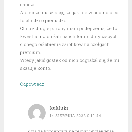
chodzi.
Ale może masz rację, że jak nie wiadomo o co
to chodzi o pieniądze.
Choć z drugiej strony mam podejrzenia, że to
kwestia moich żali na ich forum dotyczących
cichego osłabienia zarobków na czołgach
premium.
Wtedy jakiś gostek od nich odgrażał się, że mi
skasuje konto.
Odpowiedz
kukluks
14 SIERPNIA 2022 O 19:44
dzis za komentarz na temat wydawania