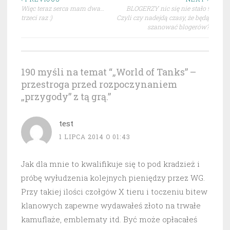
Nawigacja
Więc teraz serca mam dwa…
BLOGERZY nic się nie stało !
wpisu
trzeci raz :)
Czyli czy nadejdą czasy, że będą
szanować blogerów?
190 myśli na temat “
„World of Tanks” –
przestroga przed rozpoczynaniem
„przygody” z tą grą.
”
test
1 LIPCA 2014 O 01:43
Jak dla mnie to kwalifikuje się to pod kradzież i
próbę wyłudzenia kolejnych pieniędzy przez WG.
Przy takiej ilości czołgów X tieru i toczeniu bitew
klanowych zapewne wydawałeś złoto na trwałe
kamuflaże, emblematy itd. Być może opłacałeś