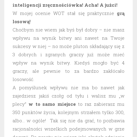
inteligencji zręcznościówka! Acha! A jużci!
W mojej ocenie WOT stał się praktycznie
grą
losową!
Choćbym nie wiem jak byś był dobry – nie masz
wpływu na wynik bitwy ani nawet na Twoje
sukcesy w niej – no może pluton składający się z
3 dobrych i zgranych graczy już może mieć
wpływ na wynik bitwy. Kiedyś mogło być 4
graczy, ale pewnie to za bardzo zakłócało
losowość.
A pomyślunek wpływu nie ma bo nawet jak
zajedziesz jakiś czołg od tyłu i walisz mu „w
plecy”
w to samo miejsce
to raz zabierasz mu
350 punktów życia, kolejnym strzałem tylko 300,
albo… w ogóle! Tak się nie da grać, to pozbawia
racjonalności wszelkich podejmowanych w grze