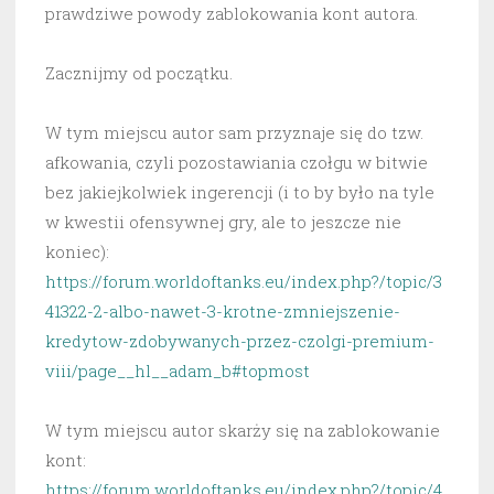
prawdziwe powody zablokowania kont autora.
Zacznijmy od początku.
W tym miejscu autor sam przyznaje się do tzw.
afkowania, czyli pozostawiania czołgu w bitwie
bez jakiejkolwiek ingerencji (i to by było na tyle
w kwestii ofensywnej gry, ale to jeszcze nie
koniec):
https://forum.worldoftanks.eu/index.php?/topic/3
41322-2-albo-nawet-3-krotne-zmniejszenie-
kredytow-zdobywanych-przez-czolgi-premium-
viii/page__hl__adam_b#topmost
W tym miejscu autor skarży się na zablokowanie
kont:
https://forum.worldoftanks.eu/index.php?/topic/4