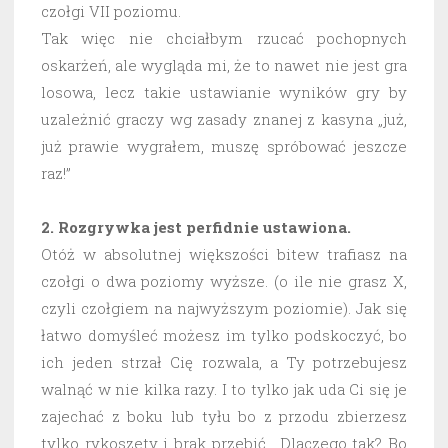
czołgi VII poziomu.
Tak więc nie chciałbym rzucać pochopnych
oskarżeń, ale wygląda mi, że to nawet nie jest gra
losowa, lecz takie ustawianie wyników gry by
uzależnić graczy wg zasady znanej z kasyna „już,
już prawie wygrałem, muszę spróbować jeszcze
raz!”
2. Rozgrywka jest perfidnie ustawiona.
Otóż w absolutnej większości bitew trafiasz na
czołgi o dwa poziomy wyższe. (o ile nie grasz X,
czyli czołgiem na najwyższym poziomie). Jak się
łatwo domyśleć możesz im tylko podskoczyć, bo
ich jeden strzał Cię rozwala, a Ty potrzebujesz
walnąć w nie kilka razy. I to tylko jak uda Ci się je
zajechać z boku lub tyłu bo z przodu zbierzesz
tylko rykoszety i brak przebić. Dlaczego tak? Bo