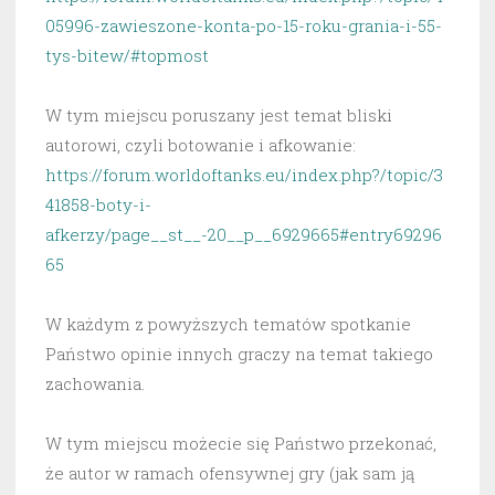
05996-zawieszone-konta-po-15-roku-grania-i-55-
tys-bitew/#topmost
W tym miejscu poruszany jest temat bliski
autorowi, czyli botowanie i afkowanie:
https://forum.worldoftanks.eu/index.php?/topic/3
41858-boty-i-
afkerzy/page__st__-20__p__6929665#entry69296
65
W każdym z powyższych tematów spotkanie
Państwo opinie innych graczy na temat takiego
zachowania.
W tym miejscu możecie się Państwo przekonać,
że autor w ramach ofensywnej gry (jak sam ją