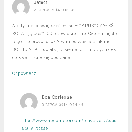
Jamci
2 LIPCA 2014 O 09:39
Ale ty nie poświęcałeś czasu – ZAPUSZCZAŁEŚ
BOTA i „grałeś” 100 bitew dziennie. Czemu się do
tego nie przyznasz? A w międzyczasie jak nie
BOT to AFK – do afk już się na forum przyznałeś,
co kwalifikuje się pod bana.
Odpowiedz
Don Corleone
3 LIPCA 2014 O 14:46
https://www.noobmeter.com/player/eu/Adas_
B/503925358/