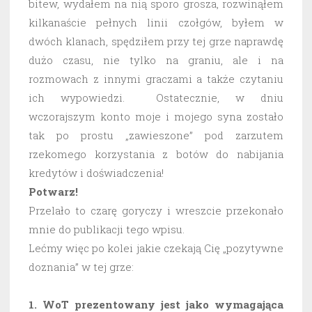
bitew, wydałem na nią sporo grosza, rozwinąłem
kilkanaście pełnych linii czołgów, byłem w
dwóch klanach, spędziłem przy tej grze naprawdę
dużo czasu, nie tylko na graniu, ale i na
rozmowach z innymi graczami a także czytaniu
ich wypowiedzi. Ostatecznie, w dniu
wczorajszym konto moje i mojego syna zostało
tak po prostu „zawieszone” pod zarzutem
rzekomego korzystania z botów do nabijania
kredytów i doświadczenia!
Potwarz!
Przelało to czarę goryczy i wreszcie przekonało
mnie do publikacji tego wpisu.
Lećmy więc po kolei jakie czekają Cię „pozytywne
doznania” w tej grze:
1. WoT prezentowany jest jako wymagająca