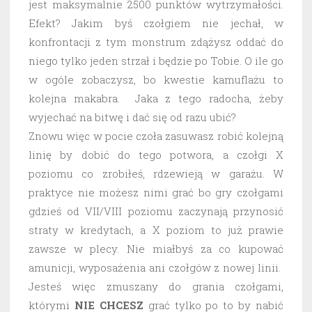
jest maksymalnie 2500 punktów wytrzymałości.
Efekt? Jakim byś czołgiem nie jechał, w
konfrontacji z tym monstrum zdążysz oddać do
niego tylko jeden strzał i będzie po Tobie. O ile go
w ogóle zobaczysz, bo kwestie kamuflażu to
kolejna makabra. Jaka z tego radocha, żeby
wyjechać na bitwę i dać się od razu ubić?
Znowu więc w pocie czoła zasuwasz robić kolejną
linię by dobić do tego potwora, a czołgi X
poziomu co zrobiłeś, rdzewieją w garażu. W
praktyce nie możesz nimi grać bo gry czołgami
gdzieś od VII/VIII poziomu zaczynają przynosić
straty w kredytach, a X poziom to już prawie
zawsze w plecy. Nie miałbyś za co kupować
amunicji, wyposażenia ani czołgów z nowej linii.
Jesteś więc zmuszany do grania czołgami,
którymi
NIE CHCESZ
grać tylko po to by nabić