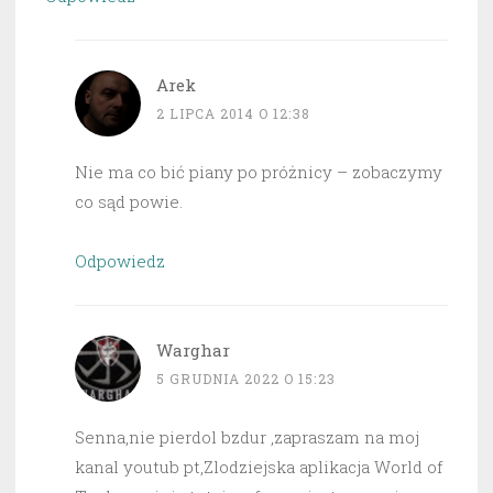
Arek
2 LIPCA 2014 O 12:38
Nie ma co bić piany po próżnicy – zobaczymy
co sąd powie.
Odpowiedz
Warghar
5 GRUDNIA 2022 O 15:23
Senna,nie pierdol bzdur ,zapraszam na moj
kanal youtub pt,Zlodziejska aplikacja World of