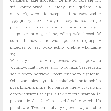
osiągnęła takie apogeum, że nie potrafią się oni
już kontrolować. Ja nigdy nie grałem dla
statystyk, więc nie szarpią mi nerwów żadne
typy graczy, ale Ci, którym zależy na „statach” po
prostu wychodzą z siebie prezentując się z
najgorszej strony, zalanej żółcią wściekłości. W
sumie to nawet nie wiem po co oni grają –
przecież to jest tylko jedno wielkie wkurzanie
się.
W każdym razie – najnowsza wersja pozwala
wyłączyć czat i radzę: zrób to od razu. Oszczędzisz
sobie sporo nerwów i podniesionego ciśnienia.
Odradzam także pytanie o cokolwiek na forach bo
poza kilkoma mniej lub bardziej merytorycznymi
odpowiedziami zaleje Cię takie morze szamba, że
pozostanie Ci już tylko strzelić sobie w łeb. Na
podstawie Twoich statystyk powiedzą o Tobie