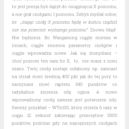
to jest presja byś dążył do osiągnięcia X poziomu,
a nie grał czołgami I poziomu. Żebyś myślał sobie,
że
„mając czołg X poziomu będę w końcu rządził,
nie ma przecież wyższego poziomu”
. Znowu błąd!
Nie będziesz. Bo Wargaming ciągle miesza w
liniach, ciągle zmienia parametry czołgów i
ciągle wprowadza nowe. Jak się domyślasz –
choć poziom ten sam bo X, to… nie masz z nimi
szans. Twój czołg zostaje osłabiony np. zamiast
na strzał mieć średnią 400 pkt jak do tej pory to
zaczynasz mieć raptem 340 punktów co
radykalnie zmienia siłę ognia. A nowo
wprowadzony czołg zawsze jest potworem siły.
Świeży przykład – WTe100, który strzela 6 razy w
ciągu 12 sekund zabierając przeciętnie 3300
punktów, podczas gdy na najcięższych czołgach