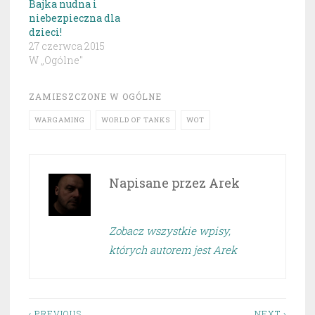
Bajka nudna i
niebezpieczna dla
dzieci!
27 czerwca 2015
W „Ogólne"
ZAMIESZCZONE W
OGÓLNE
WARGAMING
WORLD OF TANKS
WOT
Napisane przez
Arek
Zobacz wszystkie wpisy,
których autorem jest Arek
‹ PREVIOUS
NEXT ›