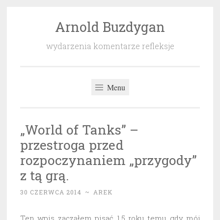
Arnold Buzdygan
Przeskocz
do
wydarzenia komentarze refleksje
treści
Menu
„World of Tanks” –
przestroga przed
rozpoczynaniem „przygody”
z tą grą.
30 CZERWCA 2014
~
AREK
Ten wpis zacząłem pisać 1,5 roku temu gdy mój