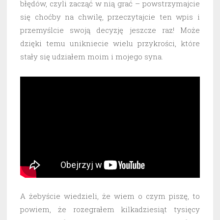
błędów, czyli zacząć w nią grać – powstrzymajcie
się choćby na chwilę, przeczytajcie ten wpis i
przemyślcie swoją decyzję jeszcze raz! Może
dzięki temu unikniecie wielu przykrości, które
stały się udziałem moim i mojego syna.
A żebyście wiedzieli, że wiem o czym piszę, to
powiem, że rozegrałem kilkadziesiąt tysięcy