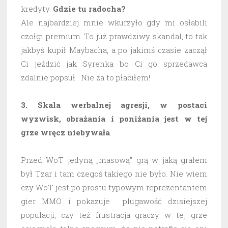
kredyty.
Gdzie tu radocha?
Ale najbardziej mnie wkurzyło gdy mi osłabili
czołgi premium. To już prawdziwy skandal, to tak
jakbyś kupił Maybacha, a po jakimś czasie zaczął
Ci jeździć jak Syrenka bo Ci go sprzedawca
zdalnie popsuł. Nie za to płaciłem!
3. Skala werbalnej agresji, w postaci
wyzwisk, obrażania i poniżania jest w tej
grze wręcz niebywała
.
Przed WoT jedyną „masową” grą w jaką grałem
był Tzar i tam czegoś takiego nie było. Nie wiem
czy WoT jest po prostu typowym reprezentantem
gier MMO i pokazuje plugawość dzisiejszej
populacji, czy też frustracja graczy w tej grze