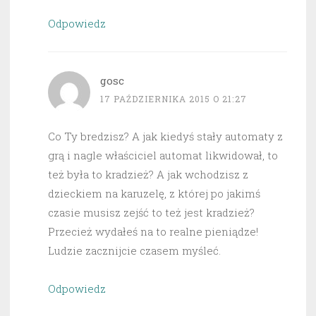
Odpowiedz
gosc
17 PAŹDZIERNIKA 2015 O 21:27
Co Ty bredzisz? A jak kiedyś stały automaty z
grą i nagle właściciel automat likwidował, to
też była to kradzież? A jak wchodzisz z
dzieckiem na karuzelę, z której po jakimś
czasie musisz zejść to też jest kradzież?
Przecież wydałeś na to realne pieniądze!
Ludzie zacznijcie czasem myśleć.
Odpowiedz