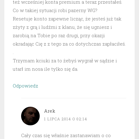
też wcześniej konta premium a teraz przestałeś.
Co w takiej sytuacji robi pazerny WG?
Resetuje konto zapewne licząc, że jesteś już tak
zżyty z grą i ludźmi z klanu, że się ugniesz i
zarobią na Tobie po raz drugi, przy okazji
okradając Cię z z tego za co dotychczas zapłaciłeś.
.
Trzymam kciuki za to żebyś wygrał w sądzie i
utarł im nosa ile tylko się da.
Odpowiedz
Arek
1 LIPCA 2014 O 02:14
Cały czas się właśnie zastanawiam o co