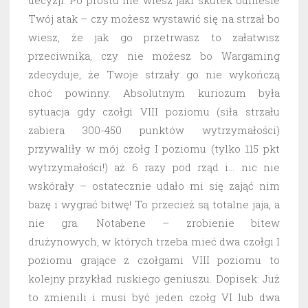
decyzji. Po prostu nie wiesz jaki skutek odniesie
Twój atak – czy możesz wystawić się na strzał bo
wiesz, że jak go przetrwasz to załatwisz
przeciwnika, czy nie możesz bo Wargaming
zdecyduje, że Twoje strzały go nie wykończą
choć powinny. Absolutnym kuriozum była
sytuacja gdy czołgi VIII poziomu (siła strzału
zabiera 300-450 punktów wytrzymałości)
przywaliły w mój czołg I poziomu (tylko 115 pkt
wytrzymałości!) aż 6 razy pod rząd i… nic nie
wskórały – ostatecznie udało mi się zająć nim
bazę i wygrać bitwę! To przecież są totalne jaja, a
nie gra. Notabene – zrobienie bitew
drużynowych, w których trzeba mieć dwa czołgi I
poziomu grające z czołgami VIII poziomu to
kolejny przykład ruskiego geniuszu. Dopisek: Już
to zmienili i musi być jeden czołg VI lub dwa