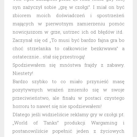
syn zażyczył sobie „grę w czołgi”. I miał on być
zbiorem moich doświadczeń i spostrzeżeń
mających w pierwotnym zamierzeniu pomóc
nowicjuszom w grze, ustrzec ich od błędów itd.
Zaczynał się od „To musi być bardzo fajna gra bo
choć strzelanka to całkowicie bezkrwawa” a
ostatecznie… stał się przestrogą!
Spodziewałem się mnóstwa frajdy z zabawy.
Niestety!
Bardzo szybko to co miało przynieść masę
pozytywnych wrażeń zmieniło się w swoje
przeciwieństwo, ale finału w postaci czystego
horroru to nawet się nie spodziewałem!
Dlatego jeśli widzieliście reklamy gry w czołgi pt.
„World of Tanks” produkcji Wargaming i
postanowiliście popełnić jeden z życiowych