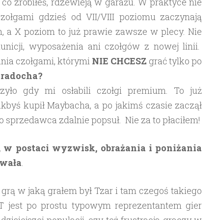
 co zrobiłeś, rdzewieją w garażu. W praktyce nie
zołgami gdzieś od VII/VIII poziomu zaczynają
h, a X poziom to już prawie zawsze w plecy. Nie
icji, wyposażenia ani czołgów z nowej linii.
nia czołgami, którymi
NIE CHCESZ
grać tylko po
 radocha?
zyło gdy mi osłabili czołgi premium. To już
akbyś kupił Maybacha, a po jakimś czasie zaczął
go sprzedawca zdalnie popsuł. Nie za to płaciłem!
i, w postaci wyzwisk, obrażania i poniżania
ywała
.
rą w jaką grałem był Tzar i tam czegoś takiego
T jest po prostu typowym reprezentantem gier
isiejszej populacji, czy też frustracja graczy w