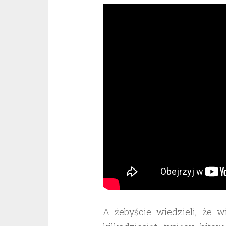
A żebyście wiedzieli, że 