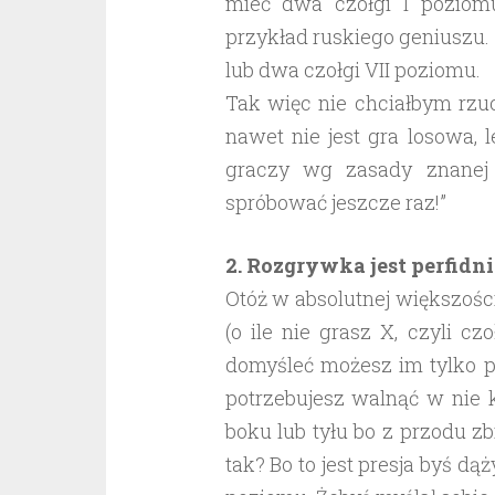
mieć dwa czołgi I poziomu
przykład ruskiego geniuszu. D
lub dwa czołgi VII poziomu.
Tak więc nie chciałbym rzu
nawet nie jest gra losowa, 
graczy wg zasady znanej 
spróbować jeszcze raz!”
2. Rozgrywka jest perfidn
Otóż w absolutnej większośc
(o ile nie grasz X, czyli c
domyśleć możesz im tylko po
potrzebujesz walnąć w nie ki
boku lub tyłu bo z przodu zb
tak? Bo to jest presja byś dą