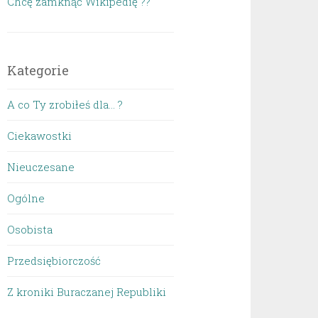
Chcę zamknąć Wikipedię ??
Kategorie
A co Ty zrobiłeś dla… ?
Ciekawostki
Nieuczesane
Ogólne
Osobista
Przedsiębiorczość
Z kroniki Buraczanej Republiki