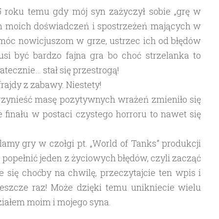
5 roku temu gdy mój syn zażyczył sobie „grę w
rem moich doświadczeń i spostrzeżeń mających w
óc nowicjuszom w grze, ustrzec ich od błędów
usi być bardzo fajna gra bo choć strzelanka to
tecznie… stał się przestrogą!
ajdy z zabawy. Niestety!
przynieść masę pozytywnych wrażeń zmieniło się
 finału w postaci czystego horroru to nawet się
klamy gry w czołgi pt. „World of Tanks” produkcji
 popełnić jeden z życiowych błędów, czyli zacząć
 się choćby na chwilę, przeczytajcie ten wpis i
jeszcze raz! Może dzięki temu unikniecie wielu
udziałem moim i mojego syna.