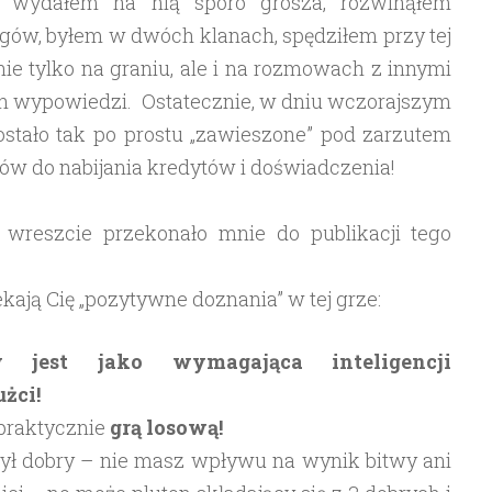
ew, wydałem na nią sporo grosza, rozwinąłem
ołgów, byłem w dwóch klanach, spędziłem przy tej
ie tylko na graniu, ale i na rozmowach z innymi
ch wypowiedzi. Ostatecznie, w dniu wczorajszym
ostało tak po prostu „zawieszone” pod zarzutem
ów do nabijania kredytów i doświadczenia!
i wreszcie przekonało mnie do publikacji tego
ekają Cię „pozytywne doznania” w tej grze:
 jest jako wymagająca inteligencji
żci!
 praktycznie
grą losową!
ył dobry – nie masz wpływu na wynik bitwy ani