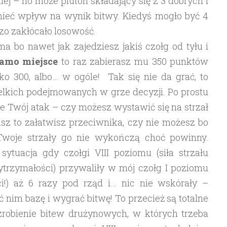
ej – no może pluton składający się z 3 dobrych i
ieć wpływ na wynik bitwy. Kiedyś mogło być 4
dzo zakłócało losowość.
 bo nawet jak zajedziesz jakiś czołg od tyłu i
samo miejsce
to raz zabierasz mu 350 punktów
lko 300, albo… w ogóle! Tak się nie da grać, to
elkich podejmowanych w grze decyzji. Po prostu
ie Twój atak – czy możesz wystawić się na strzał
asz to załatwisz przeciwnika, czy nie możesz bo
Twoje strzały go nie wykończą choć powinny.
ytuacja gdy czołgi VIII poziomu (siła strzału
trzymałości) przywaliły w mój czołg I poziomu
ci!) aż 6 razy pod rząd i… nic nie wskórały –
ć nim bazę i wygrać bitwę! To przecież są totalne
 zrobienie bitew drużynowych, w których trzeba