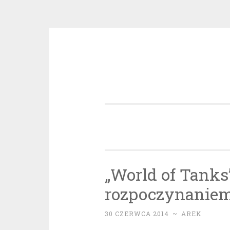
Przeskocz
do
treści
„World of Tanks
rozpoczynaniem 
30 CZERWCA 2014
~
AREK