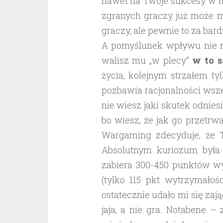
nawet na Twoje sukcesy w ni
zgranych graczy już może m
graczy, ale pewnie to za bar
A pomyślunek wpływu nie ma
walisz mu „w plecy”
w to 
życia, kolejnym strzałem ty
pozbawia racjonalności wsz
nie wiesz jaki skutek odnies
bo wiesz, że jak go przetrw
Wargaming zdecyduje, że 
Absolutnym kuriozum była s
zabiera 300-450 punktów wy
(tylko 115 pkt wytrzymałoś
ostatecznie udało mi się zają
jaja, a nie gra. Notabene –