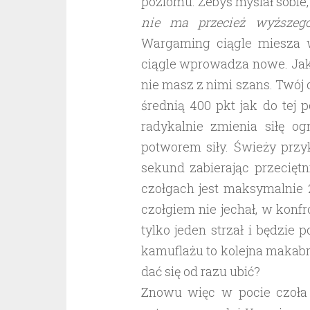
poziomu. Żebyś myślał sobie
nie ma przecież wyższeg
Wargaming ciągle miesza w
ciągle wprowadza nowe. Jak
nie masz z nimi szans. Twój c
średnią 400 pkt jak do tej
radykalnie zmienia siłę 
potworem siły. Świeży przy
sekund zabierając przecięt
czołgach jest maksymalnie 
czołgiem nie jechał, w konf
tylko jeden strzał i będzie 
kamuflażu to kolejna makabr
dać się od razu ubić?
Znowu więc w pocie czoła z