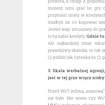
potwora, a czołgi X poziomu
możesz nimi grać bo gry c
przynosić straty w kredytac
miałbyś za co kupować amun
Jesteś więc zmuszany do gra
to by nabić kredyty.
Gdzie tu
Ale najbardziej mnie wkur
prawdziwy skandal, to tak j
Ci jeździć jak Syrenka bo Ci 
3. Skala werbalnej agresj
jest w tej grze wręcz nieb
Przed WoT jedyną „masową” g
nie było. Nie wiem czy Wo
MMO i pokazuje plugawość dz