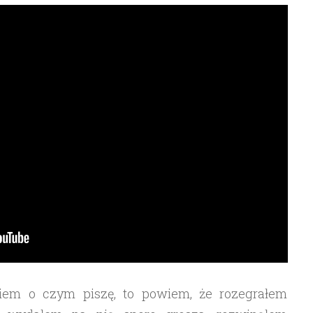
wiem o czym piszę, to powiem, że rozegrałem