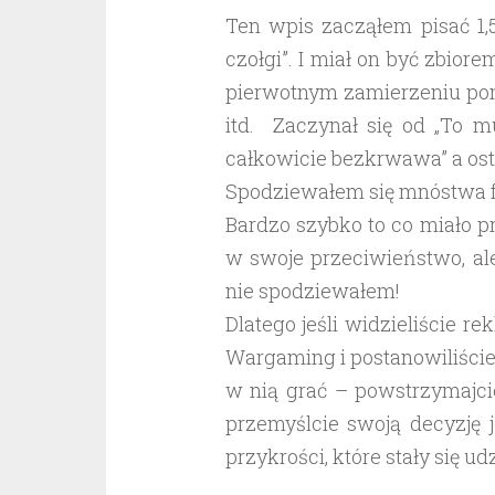
Ten wpis zacząłem pisać 1,
czołgi”. I miał on być zbio
pierwotnym zamierzeniu pom
itd. Zaczynał się od „To m
całkowicie bezkrwawa” a osta
Spodziewałem się mnóstwa fr
Bardzo szybko to co miało 
w swoje przeciwieństwo, ale
nie spodziewałem!
Dlatego jeśli widzieliście re
Wargaming i postanowiliście
w nią grać – powstrzymajcie
przemyślcie swoją decyzję 
przykrości, które stały się 