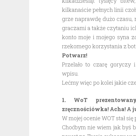
kilkadziesiąt tysięcy bit
kilkanaście pełnych linii cz
grze naprawdę dużo czasu, n
graczami a także czytaniu i
konto moje i mojego syna z
rzekomego korzystania z bot
Potwarz!
Przelało to czarę goryczy 
wpisu.
Lećmy więc po kolei jakie cz
1. WoT prezentowany
zręcznościówka! Acha! A ju
W mojej ocenie WOT stał się
Choćbym nie wiem jak byś b