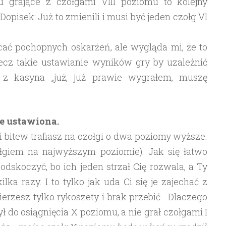
 grające z czołgami VIII poziomu to kolejny
opisek: Już to zmienili i musi być jeden czołg VI
cać pochopnych oskarżeń, ale wygląda mi, że to
lecz takie ustawianie wyników gry by uzależnić
z kasyna „już, już prawie wygrałem, muszę
ie ustawiona.
i bitew trafiasz na czołgi o dwa poziomy wyższe.
zołgiem na najwyższym poziomie). Jak się łatwo
dskoczyć, bo ich jeden strzał Cię rozwala, a Ty
lka razy. I to tylko jak uda Ci się je zajechać z
ierzesz tylko rykoszety i brak przebić. Dlaczego
żył do osiągnięcia X poziomu, a nie grał czołgami I