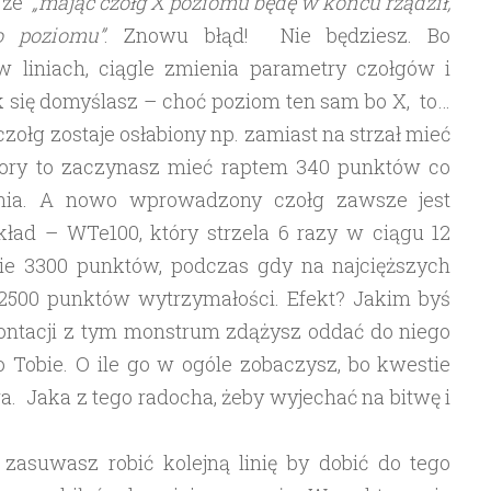
, że
„mając czołg X poziomu będę w końcu rządził,
o poziomu”
. Znowu błąd! Nie będziesz. Bo
 liniach, ciągle zmienia parametry czołgów i
 się domyślasz – choć poziom ten sam bo X, to…
zołg zostaje osłabiony np. zamiast na strzał mieć
 pory to zaczynasz mieć raptem 340 punktów co
ognia. A nowo wprowadzony czołg zawsze jest
kład – WTe100, który strzela 6 razy w ciągu 12
nie 3300 punktów, podczas gdy na najcięższych
2500 punktów wytrzymałości. Efekt? Jakim byś
rontacji z tym monstrum zdążysz oddać do niego
po Tobie. O ile go w ogóle zobaczysz, bo kwestie
a. Jaka z tego radocha, żeby wyjechać na bitwę i
asuwasz robić kolejną linię by dobić do tego