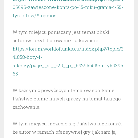
05996-zawieszone-konta-po-15-roku-grania-i-55-
tys-bitew/#topmost
W tym miejscu poruszany jest temat bliski
autorowi, czyli botowanie i afkowanie:
https://forum.worldoftanks.eu/index.php?/topic/3
41858-boty-i-
afkerzy/page__st__-20__p__6929665#entry69296
65
W każdym z powyższych tematów spotkanie
Państwo opinie innych graczy na temat takiego
zachowania.
W tym miejscu możecie się Państwo przekonać,
że autor w ramach ofensywnej gry (jak sam ją