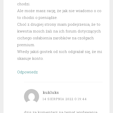
chodzi.
Ale może masz rację, że jak nie wiadomo o co
to chodzi o pieniądze.
Choć z drugiej strony mam podejrzenia, że to
kwestia moich żali na ich forum dotyczących
cichego osłabienia zarobków na czołgach
premium.
Wtedy jakiś gostek od nich odgrażał się, że mi
skasuje konto.
Odpowiedz
kukluks
14 SIERPNIA 2022 O 19:44
dzis za komentarz na temat wydawania