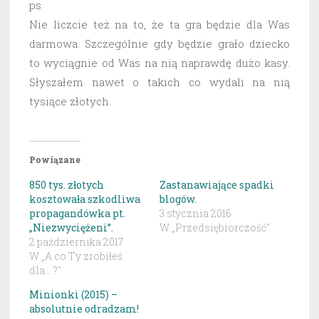
ps
Nie liczcie też na to, że ta gra będzie dla Was
darmowa. Szczególnie gdy będzie grało dziecko
to wyciągnie od Was na nią naprawdę dużo kasy.
Słyszałem nawet o takich co wydali na nią
tysiące złotych.
Powiązane
850 tys. złotych
Zastanawiające spadki
kosztowała szkodliwa
blogów.
propagandówka pt.
3 stycznia 2016
„Niezwyciężeni”.
W „Przedsiębiorczość"
2 października 2017
W „A co Ty zrobiłeś
dla... ?"
Minionki (2015) –
absolutnie odradzam!