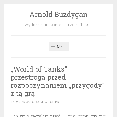
Arnold Buzdygan
Przeskocz
do
wydarzenia komentarze refleksje
treści
Menu
„World of Tanks” –
przestroga przed
rozpoczynaniem „przygody”
z tą grą.
30 CZERWCA 2014
~
AREK
Ten wpis zacząłem pisać 1,5 roku temu gdy mój