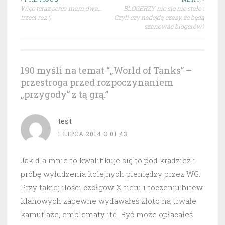
Nawigacja
Więc teraz serca mam dwa…
BLOGERZY nic się nie stało !
wpisu
trzeci raz :)
Czyli czy nadejdą czasy, że będą
szanować blogerów?
190 myśli na temat “
„World of Tanks” –
przestroga przed rozpoczynaniem
„przygody” z tą grą.
”
test
1 LIPCA 2014 O 01:43
Jak dla mnie to kwalifikuje się to pod kradzież i
próbę wyłudzenia kolejnych pieniędzy przez WG.
Przy takiej ilości czołgów X tieru i toczeniu bitew
klanowych zapewne wydawałeś złoto na trwałe
kamuflaże, emblematy itd. Być może opłacałeś