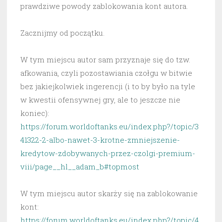
prawdziwe powody zablokowania kont autora.
Zacznijmy od początku.
W tym miejscu autor sam przyznaje się do tzw.
afkowania, czyli pozostawiania czołgu w bitwie
bez jakiejkolwiek ingerencji (i to by było na tyle
w kwestii ofensywnej gry, ale to jeszcze nie
koniec):
https://forum.worldoftanks.eu/index.php?/topic/3
41322-2-albo-nawet-3-krotne-zmniejszenie-
kredytow-zdobywanych-przez-czolgi-premium-
viii/page__hl__adam_b#topmost
W tym miejscu autor skarży się na zablokowanie
kont:
https://forum.worldoftanks.eu/index.php?/topic/4