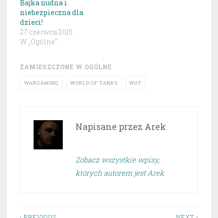
Bajka nudna i
niebezpieczna dla
dzieci!
27 czerwca 2015
W „Ogólne"
ZAMIESZCZONE W
OGÓLNE
WARGAMING
WORLD OF TANKS
WOT
Napisane przez
Arek
Zobacz wszystkie wpisy,
których autorem jest Arek
‹ PREVIOUS
NEXT ›