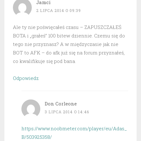
Jamci
2 LIPCA 2014 O 09:39
Ale ty nie poświęcałeś czasu – ZAPUSZCZAŁEŚ
BOTA i „grałeś” 100 bitew dziennie. Czemu się do
tego nie przyznasz? A w międzyczasie jak nie
BOT to AFK – do afk już się na forum przyznałeś,
co kwalifikuje się pod bana.
Odpowiedz
Don Corleone
3 LIPCA 2014 O 14:46
https://www.noobmeter.com/player/eu/Adas_
B/503925358/