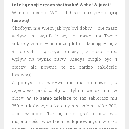
inteligencji zręcznościówka! Acha! A jużci!
W mojej ocenie WOT stał się praktycznie
grą
losową!
Choćbym nie wiem jak byś był dobry – nie masz
wpływu na wynik bitwy ani nawet na Twoje
sukcesy w niej – no może pluton składający się z
3 dobrych i zgranych graczy już może mieć
wpływ na wynik bitwy. Kiedyś mogło być 4
graczy, ale pewnie to za bardzo zakłócało
losowość.
A pomyślunek wpływu nie ma bo nawet jak
zajedziesz jakiś czołg od tyłu i walisz mu „w
plecy”
w to samo miejsce
to raz zabierasz mu
350 punktów życia, kolejnym strzałem tylko 300,
albo… w ogóle! Tak się nie da grać, to pozbawia
racjonalności wszelkich podejmowanych w grze