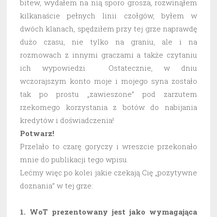
bitew, wydałem na nią sporo grosza, rozwinąłem
kilkanaście pełnych linii czołgów, byłem w
dwóch klanach, spędziłem przy tej grze naprawdę
dużo czasu, nie tylko na graniu, ale i na
rozmowach z innymi graczami a także czytaniu
ich wypowiedzi. Ostatecznie, w dniu
wczorajszym konto moje i mojego syna zostało
tak po prostu „zawieszone” pod zarzutem
rzekomego korzystania z botów do nabijania
kredytów i doświadczenia!
Potwarz!
Przelało to czarę goryczy i wreszcie przekonało
mnie do publikacji tego wpisu.
Lećmy więc po kolei jakie czekają Cię „pozytywne
doznania” w tej grze:
1. WoT prezentowany jest jako wymagająca