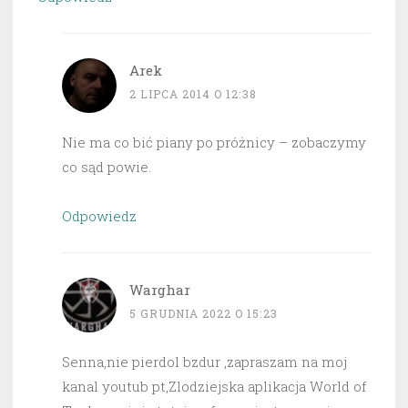
Arek
2 LIPCA 2014 O 12:38
Nie ma co bić piany po próżnicy – zobaczymy
co sąd powie.
Odpowiedz
Warghar
5 GRUDNIA 2022 O 15:23
Senna,nie pierdol bzdur ,zapraszam na moj
kanal youtub pt,Zlodziejska aplikacja World of