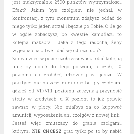
jest maksymalnie 2500 punktów wytrzymałości.
Efekt? Jakim byś czołgiem nie jechał, w
konfrontacji z tym monstrum zdążysz oddać do
niego tylko jeden strzał i będzie po Tobie. O ile go
w ogóle zobaczysz, bo kwestie kamuflażu to
kolejna makabra. Jaka z tego radocha, żeby
wyjechać na bitwę i dać się od razu ubić?
Znowu więc w pocie czoła zasuwasz robić kolejną
linię by dobić do tego potwora, a czołgi X
poziomu co zrobiłeś, rdzewieją w garażu. W
praktyce nie możesz nimi grać bo gry czołgami
gdzieś od VII/VIII poziomu zaczynają przynosić
straty w kredytach, a X poziom to już prawie
zawsze w plecy. Nie miałbyś za co kupować
amunicji, wyposażenia ani czołgów z nowej linii.
Jesteś więc zmuszany do grania czołgami,
którymi
NIE CHCESZ
grać tylko po to by nabić