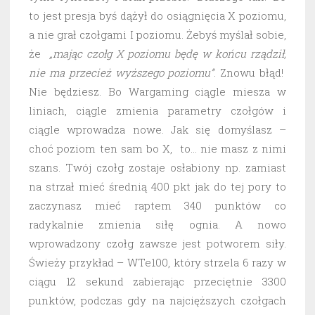
to jest presja byś dążył do osiągnięcia X poziomu,
a nie grał czołgami I poziomu. Żebyś myślał sobie,
że
„mając czołg X poziomu będę w końcu rządził,
nie ma przecież wyższego poziomu”
. Znowu błąd!
Nie będziesz. Bo Wargaming ciągle miesza w
liniach, ciągle zmienia parametry czołgów i
ciągle wprowadza nowe. Jak się domyślasz –
choć poziom ten sam bo X, to… nie masz z nimi
szans. Twój czołg zostaje osłabiony np. zamiast
na strzał mieć średnią 400 pkt jak do tej pory to
zaczynasz mieć raptem 340 punktów co
radykalnie zmienia siłę ognia. A nowo
wprowadzony czołg zawsze jest potworem siły.
Świeży przykład – WTe100, który strzela 6 razy w
ciągu 12 sekund zabierając przeciętnie 3300
punktów, podczas gdy na najcięższych czołgach