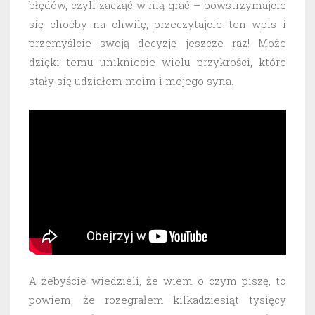
błędów, czyli zacząć w nią grać – powstrzymajcie
się choćby na chwilę, przeczytajcie ten wpis i
przemyślcie swoją decyzję jeszcze raz! Może
dzięki temu unikniecie wielu przykrości, które
stały się udziałem moim i mojego syna.
A żebyście wiedzieli, że wiem o czym piszę, to
powiem, że rozegrałem kilkadziesiąt tysięcy