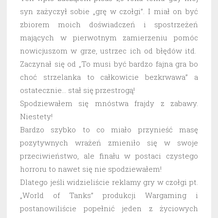
syn zażyczył sobie „grę w czołgi”. I miał on być
zbiorem moich doświadczeń i spostrzeżeń
mających w pierwotnym zamierzeniu pomóc
nowicjuszom w grze, ustrzec ich od błędów itd.
Zaczynał się od „To musi być bardzo fajna gra bo
choć strzelanka to całkowicie bezkrwawa” a
ostatecznie… stał się przestrogą!
Spodziewałem się mnóstwa frajdy z zabawy.
Niestety!
Bardzo szybko to co miało przynieść masę
pozytywnych wrażeń zmieniło się w swoje
przeciwieństwo, ale finału w postaci czystego
horroru to nawet się nie spodziewałem!
Dlatego jeśli widzieliście reklamy gry w czołgi pt.
„World of Tanks” produkcji Wargaming i
postanowiliście popełnić jeden z życiowych