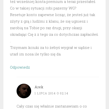
też wcześniej konta premium a teraz przestałeś.
Co w takiej sytuacji robi pazerny WG?
Resetuje konto zapewne licząc, że jesteś już tak
zżyty z grą i ludźmi z klanu, że się ugniesz i
zarobią na Tobie po raz drugi, przy okazji
okradając Cię z z tego za co dotychczas zapłaciłeś.
.
Trzymam kciuki za to żebyś wygrał w sądzie i
utarł im nosa ile tylko się da.
Odpowiedz
Arek
1 LIPCA 2014 O 02:14
Cały czas się właśnie zastanawiam o co