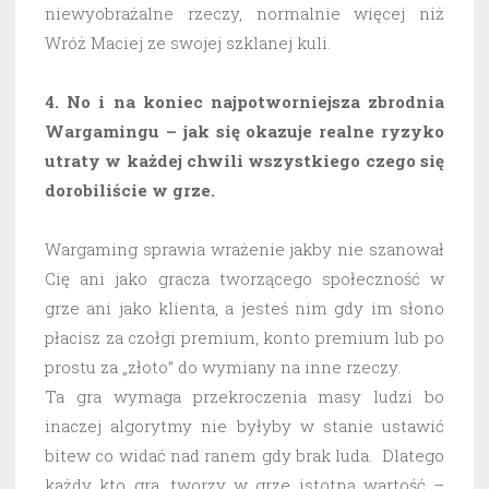
niewyobrażalne rzeczy, normalnie więcej niż
Wróż Maciej ze swojej szklanej kuli.
4. No i na koniec najpotworniejsza zbrodnia
Wargamingu – jak się okazuje realne ryzyko
utraty w każdej chwili wszystkiego czego się
dorobiliście w grze.
Wargaming sprawia wrażenie jakby nie szanował
Cię ani jako gracza tworzącego społeczność w
grze ani jako klienta, a jesteś nim gdy im słono
płacisz za czołgi premium, konto premium lub po
prostu za „złoto” do wymiany na inne rzeczy.
Ta gra wymaga przekroczenia masy ludzi bo
inaczej algorytmy nie byłyby w stanie ustawić
bitew co widać nad ranem gdy brak luda. Dlatego
każdy kto gra, tworzy w grze istotną wartość –