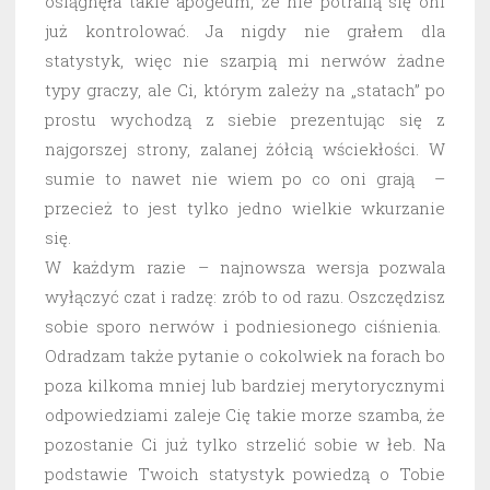
osiągnęła takie apogeum, że nie potrafią się oni
już kontrolować. Ja nigdy nie grałem dla
statystyk, więc nie szarpią mi nerwów żadne
typy graczy, ale Ci, którym zależy na „statach” po
prostu wychodzą z siebie prezentując się z
najgorszej strony, zalanej żółcią wściekłości. W
sumie to nawet nie wiem po co oni grają –
przecież to jest tylko jedno wielkie wkurzanie
się.
W każdym razie – najnowsza wersja pozwala
wyłączyć czat i radzę: zrób to od razu. Oszczędzisz
sobie sporo nerwów i podniesionego ciśnienia.
Odradzam także pytanie o cokolwiek na forach bo
poza kilkoma mniej lub bardziej merytorycznymi
odpowiedziami zaleje Cię takie morze szamba, że
pozostanie Ci już tylko strzelić sobie w łeb. Na
podstawie Twoich statystyk powiedzą o Tobie