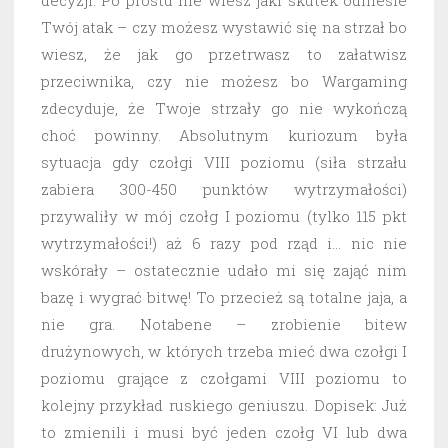
decyzji. Po prostu nie wiesz jaki skutek odniesie
Twój atak – czy możesz wystawić się na strzał bo
wiesz, że jak go przetrwasz to załatwisz
przeciwnika, czy nie możesz bo Wargaming
zdecyduje, że Twoje strzały go nie wykończą
choć powinny. Absolutnym kuriozum była
sytuacja gdy czołgi VIII poziomu (siła strzału
zabiera 300-450 punktów wytrzymałości)
przywaliły w mój czołg I poziomu (tylko 115 pkt
wytrzymałości!) aż 6 razy pod rząd i… nic nie
wskórały – ostatecznie udało mi się zająć nim
bazę i wygrać bitwę! To przecież są totalne jaja, a
nie gra. Notabene – zrobienie bitew
drużynowych, w których trzeba mieć dwa czołgi I
poziomu grające z czołgami VIII poziomu to
kolejny przykład ruskiego geniuszu. Dopisek: Już
to zmienili i musi być jeden czołg VI lub dwa