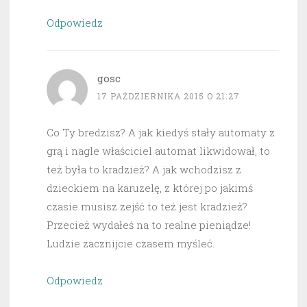
Odpowiedz
gosc
17 PAŹDZIERNIKA 2015 O 21:27
Co Ty bredzisz? A jak kiedyś stały automaty z
grą i nagle właściciel automat likwidował, to
też była to kradzież? A jak wchodzisz z
dzieckiem na karuzelę, z której po jakimś
czasie musisz zejść to też jest kradzież?
Przecież wydałeś na to realne pieniądze!
Ludzie zacznijcie czasem myśleć.
Odpowiedz