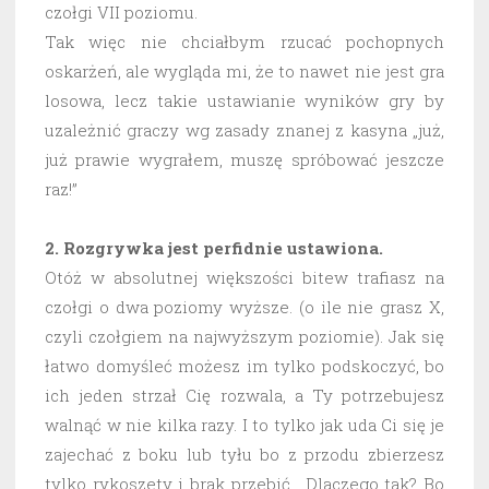
czołgi VII poziomu.
Tak więc nie chciałbym rzucać pochopnych
oskarżeń, ale wygląda mi, że to nawet nie jest gra
losowa, lecz takie ustawianie wyników gry by
uzależnić graczy wg zasady znanej z kasyna „już,
już prawie wygrałem, muszę spróbować jeszcze
raz!”
2. Rozgrywka jest perfidnie ustawiona.
Otóż w absolutnej większości bitew trafiasz na
czołgi o dwa poziomy wyższe. (o ile nie grasz X,
czyli czołgiem na najwyższym poziomie). Jak się
łatwo domyśleć możesz im tylko podskoczyć, bo
ich jeden strzał Cię rozwala, a Ty potrzebujesz
walnąć w nie kilka razy. I to tylko jak uda Ci się je
zajechać z boku lub tyłu bo z przodu zbierzesz
tylko rykoszety i brak przebić. Dlaczego tak? Bo