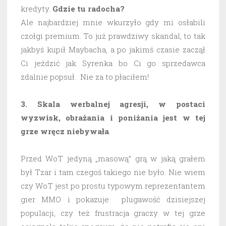
kredyty.
Gdzie tu radocha?
Ale najbardziej mnie wkurzyło gdy mi osłabili
czołgi premium. To już prawdziwy skandal, to tak
jakbyś kupił Maybacha, a po jakimś czasie zaczął
Ci jeździć jak Syrenka bo Ci go sprzedawca
zdalnie popsuł. Nie za to płaciłem!
3. Skala werbalnej agresji, w postaci
wyzwisk, obrażania i poniżania jest w tej
grze wręcz niebywała
.
Przed WoT jedyną „masową” grą w jaką grałem
był Tzar i tam czegoś takiego nie było. Nie wiem
czy WoT jest po prostu typowym reprezentantem
gier MMO i pokazuje plugawość dzisiejszej
populacji, czy też frustracja graczy w tej grze