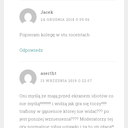
Jacek
24 GRUDNIA 2018 O 09:56
Popieram kolegę w stu rocentach
Odpowiedz
asertht
13 WRZEŚNIA 2019 O 22:07
Oni myślą że mają przed ekranem idiotów co
nie myślą!!!!!!!!!!!!! i widzą jak gra się toczy!!!!!!
trafiony w gąsienice której nie widać??? po
jest poniżej wzniesienia???? Moderatorzy tej
gry normalnie robią ustawki i za to im płacą!!!