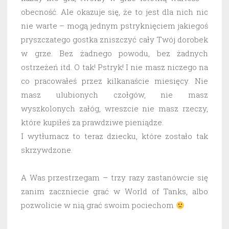
obecność. Ale okazuje się, że to jest dla nich nic
nie warte – mogą jednym pstryknięciem jakiegoś
pryszczatego gostka zniszczyć cały Twój dorobek
w grze. Bez żadnego powodu, bez żadnych
ostrzeżeń itd. O tak! Pstryk! I nie masz niczego na
co pracowałeś przez kilkanaście miesięcy. Nie
masz ulubionych czołgów, nie masz
wyszkolonych załóg, wreszcie nie masz rzeczy,
które kupiłeś za prawdziwe pieniądze.
I wytłumacz to teraz dziecku, które zostało tak
skrzywdzone.
A Was przestrzegam – trzy razy zastanówcie się
zanim zaczniecie grać w World of Tanks, albo
pozwolicie w nią grać swoim pociechom