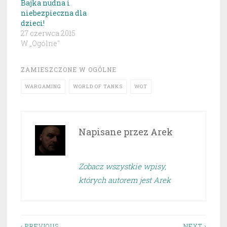
Bajka nudna i
niebezpieczna dla
dzieci!
27 czerwca 2015
W „Ogólne"
ZAMIESZCZONE W
OGÓLNE
WARGAMING
WORLD OF TANKS
WOT
Napisane przez
Arek
Zobacz wszystkie wpisy,
których autorem jest Arek
‹ PREVIOUS
NEXT ›