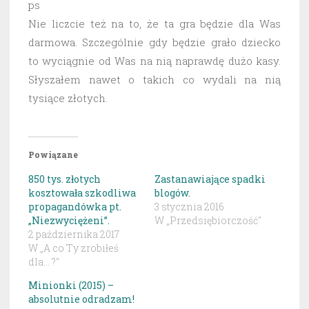
ps
Nie liczcie też na to, że ta gra będzie dla Was
darmowa. Szczególnie gdy będzie grało dziecko
to wyciągnie od Was na nią naprawdę dużo kasy.
Słyszałem nawet o takich co wydali na nią
tysiące złotych.
Powiązane
850 tys. złotych
Zastanawiające spadki
kosztowała szkodliwa
blogów.
propagandówka pt.
3 stycznia 2016
„Niezwyciężeni”.
W „Przedsiębiorczość"
2 października 2017
W „A co Ty zrobiłeś
dla... ?"
Minionki (2015) –
absolutnie odradzam!