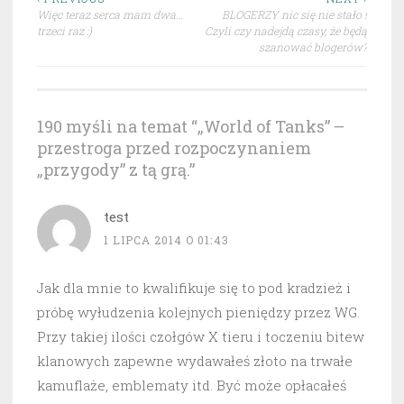
Nawigacja
Więc teraz serca mam dwa…
BLOGERZY nic się nie stało !
wpisu
trzeci raz :)
Czyli czy nadejdą czasy, że będą
szanować blogerów?
190 myśli na temat “
„World of Tanks” –
przestroga przed rozpoczynaniem
„przygody” z tą grą.
”
test
1 LIPCA 2014 O 01:43
Jak dla mnie to kwalifikuje się to pod kradzież i
próbę wyłudzenia kolejnych pieniędzy przez WG.
Przy takiej ilości czołgów X tieru i toczeniu bitew
klanowych zapewne wydawałeś złoto na trwałe
kamuflaże, emblematy itd. Być może opłacałeś