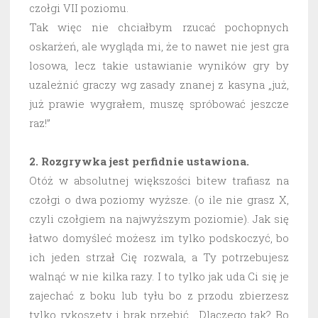
czołgi VII poziomu.
Tak więc nie chciałbym rzucać pochopnych
oskarżeń, ale wygląda mi, że to nawet nie jest gra
losowa, lecz takie ustawianie wyników gry by
uzależnić graczy wg zasady znanej z kasyna „już,
już prawie wygrałem, muszę spróbować jeszcze
raz!”
2. Rozgrywka jest perfidnie ustawiona.
Otóż w absolutnej większości bitew trafiasz na
czołgi o dwa poziomy wyższe. (o ile nie grasz X,
czyli czołgiem na najwyższym poziomie). Jak się
łatwo domyśleć możesz im tylko podskoczyć, bo
ich jeden strzał Cię rozwala, a Ty potrzebujesz
walnąć w nie kilka razy. I to tylko jak uda Ci się je
zajechać z boku lub tyłu bo z przodu zbierzesz
tylko rykoszety i brak przebić. Dlaczego tak? Bo