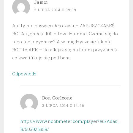
Jamci
2 LIPCA 2014 O 09:39
Ale ty nie poświęcałeś czasu – ZAPUSZCZAŁEŚ
BOTA i „grałeś” 100 bitew dziennie. Czemu się do
tego nie przyznasz? A w międzyczasie jak nie
BOT to AFK – do afk już się na forum przyznałeś,
co kwalifikuje się pod bana.
Odpowiedz
Don Corleone
3 LIPCA 2014 O 14:46
https://www.noobmeter.com/player/eu/Adas_
B/503925358/