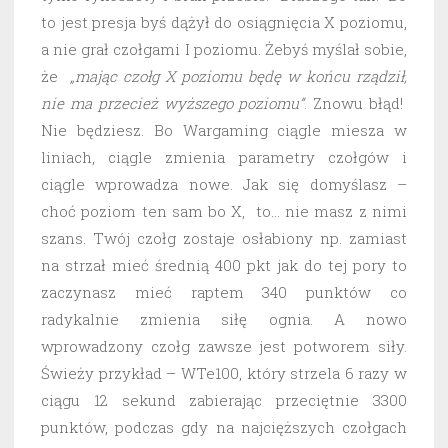
to jest presja byś dążył do osiągnięcia X poziomu,
a nie grał czołgami I poziomu. Żebyś myślał sobie,
że
„mając czołg X poziomu będę w końcu rządził,
nie ma przecież wyższego poziomu”
. Znowu błąd!
Nie będziesz. Bo Wargaming ciągle miesza w
liniach, ciągle zmienia parametry czołgów i
ciągle wprowadza nowe. Jak się domyślasz –
choć poziom ten sam bo X, to… nie masz z nimi
szans. Twój czołg zostaje osłabiony np. zamiast
na strzał mieć średnią 400 pkt jak do tej pory to
zaczynasz mieć raptem 340 punktów co
radykalnie zmienia siłę ognia. A nowo
wprowadzony czołg zawsze jest potworem siły.
Świeży przykład – WTe100, który strzela 6 razy w
ciągu 12 sekund zabierając przeciętnie 3300
punktów, podczas gdy na najcięższych czołgach