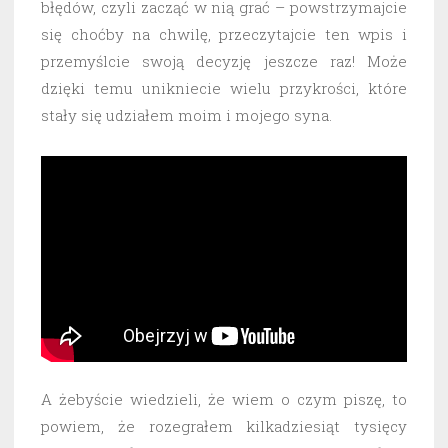
błędów, czyli zacząć w nią grać – powstrzymajcie
się choćby na chwilę, przeczytajcie ten wpis i
przemyślcie swoją decyzję jeszcze raz! Może
dzięki temu unikniecie wielu przykrości, które
stały się udziałem moim i mojego syna.
A żebyście wiedzieli, że wiem o czym piszę, to
powiem, że rozegrałem kilkadziesiąt tysięcy