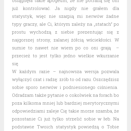
osiągnęła takie apogeum, że nie potrafią się oni
już kontrolować. Ja nigdy nie grałem dla
statystyk, więc nie szarpią mi nerwów żadne
typy graczy, ale Ci, którym zależy na „statach” po
prostu wychodzą z siebie prezentując się z
najgorszej strony, zalanej żółcią wściekłości. W
sumie to nawet nie wiem po co oni grają –
przecież to jest tylko jedno wielkie wkurzanie
się.
W każdym razie – najnowsza wersja pozwala
wyłączyć czat i radzę: zrób to od razu. Oszczędzisz
sobie sporo nerwów i podniesionego ciśnienia.
Odradzam także pytanie o cokolwiek na forach bo
poza kilkoma mniej lub bardziej merytorycznymi
odpowiedziami zaleje Cię takie morze szamba, że
pozostanie Ci już tylko strzelić sobie w łeb. Na
podstawie Twoich statystyk powiedzą o Tobie