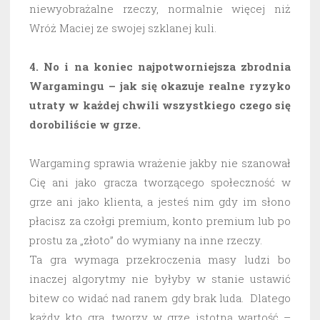
niewyobrażalne rzeczy, normalnie więcej niż
Wróż Maciej ze swojej szklanej kuli.
4. No i na koniec najpotworniejsza zbrodnia
Wargamingu – jak się okazuje realne ryzyko
utraty w każdej chwili wszystkiego czego się
dorobiliście w grze.
Wargaming sprawia wrażenie jakby nie szanował
Cię ani jako gracza tworzącego społeczność w
grze ani jako klienta, a jesteś nim gdy im słono
płacisz za czołgi premium, konto premium lub po
prostu za „złoto” do wymiany na inne rzeczy.
Ta gra wymaga przekroczenia masy ludzi bo
inaczej algorytmy nie byłyby w stanie ustawić
bitew co widać nad ranem gdy brak luda. Dlatego
każdy kto gra, tworzy w grze istotną wartość –