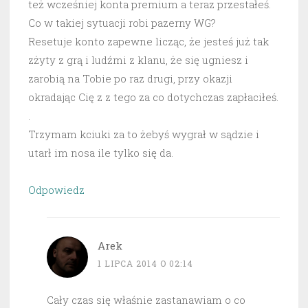
też wcześniej konta premium a teraz przestałeś.
Co w takiej sytuacji robi pazerny WG?
Resetuje konto zapewne licząc, że jesteś już tak
zżyty z grą i ludźmi z klanu, że się ugniesz i
zarobią na Tobie po raz drugi, przy okazji
okradając Cię z z tego za co dotychczas zapłaciłeś.
.
Trzymam kciuki za to żebyś wygrał w sądzie i
utarł im nosa ile tylko się da.
Odpowiedz
Arek
1 LIPCA 2014 O 02:14
Cały czas się właśnie zastanawiam o co