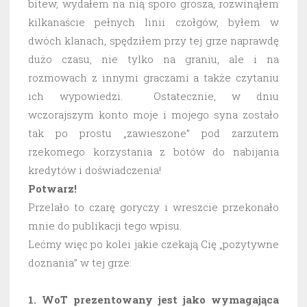
bitew, wydałem na nią sporo grosza, rozwinąłem
kilkanaście pełnych linii czołgów, byłem w
dwóch klanach, spędziłem przy tej grze naprawdę
dużo czasu, nie tylko na graniu, ale i na
rozmowach z innymi graczami a także czytaniu
ich wypowiedzi. Ostatecznie, w dniu
wczorajszym konto moje i mojego syna zostało
tak po prostu „zawieszone” pod zarzutem
rzekomego korzystania z botów do nabijania
kredytów i doświadczenia!
Potwarz!
Przelało to czarę goryczy i wreszcie przekonało
mnie do publikacji tego wpisu.
Lećmy więc po kolei jakie czekają Cię „pozytywne
doznania” w tej grze:
1. WoT prezentowany jest jako wymagająca