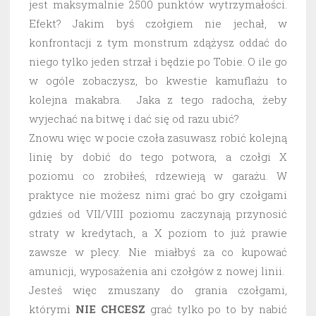
jest maksymalnie 2500 punktów wytrzymałości.
Efekt? Jakim byś czołgiem nie jechał, w
konfrontacji z tym monstrum zdążysz oddać do
niego tylko jeden strzał i będzie po Tobie. O ile go
w ogóle zobaczysz, bo kwestie kamuflażu to
kolejna makabra. Jaka z tego radocha, żeby
wyjechać na bitwę i dać się od razu ubić?
Znowu więc w pocie czoła zasuwasz robić kolejną
linię by dobić do tego potwora, a czołgi X
poziomu co zrobiłeś, rdzewieją w garażu. W
praktyce nie możesz nimi grać bo gry czołgami
gdzieś od VII/VIII poziomu zaczynają przynosić
straty w kredytach, a X poziom to już prawie
zawsze w plecy. Nie miałbyś za co kupować
amunicji, wyposażenia ani czołgów z nowej linii.
Jesteś więc zmuszany do grania czołgami,
którymi
NIE CHCESZ
grać tylko po to by nabić