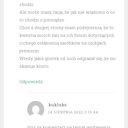
chodzi.
Ale może masz rację, że jak nie wiadomo o co
to chodzi o pieniądze.
Choć z drugiej strony mam podejrzenia, że to
kwestia moich żali na ich forum dotyczących
cichego osłabienia zarobków na czołgach
premium.
Wtedy jakiś gostek od nich odgrażał się, że mi
skasuje konto.
Odpowiedz
kukluks
14 SIERPNIA 2022 O 19:44
dzis za komentarz na temat wydawania