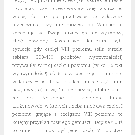
decyzji. Po prostu nie wiesz jaki skutek odniesie
Twój atak – czy możesz wystawić się na strzał bo
wiesz, że jak go przetrwasz to załatwisz
przeciwnika, czy nie możesz bo Wargaming
zdecyduje, że Twoje strzały go nie wykończą
choć powinny. Absolutnym kuriozum była
sytuacja gdy czołgi VIII poziomu (siła strzału
zabiera 300-450 punktów wytrzymałości)
przywaliły w mój czołg I poziomu (tylko 115 pkt
wytrzymałości!) aż 6 razy pod rząd i… nic nie
wskórały – ostatecznie udało mi się zająć nim
bazę i wygrać bitwę! To przecież są totalne jaja, a
nie gra. Notabene – zrobienie bitew
drużynowych, w których trzeba mieć dwa czołgi I
poziomu grające z czołgami VIII poziomu to
kolejny przykład ruskiego geniuszu. Dopisek: Już
to zmienili i musi być jeden czołg VI lub dwa