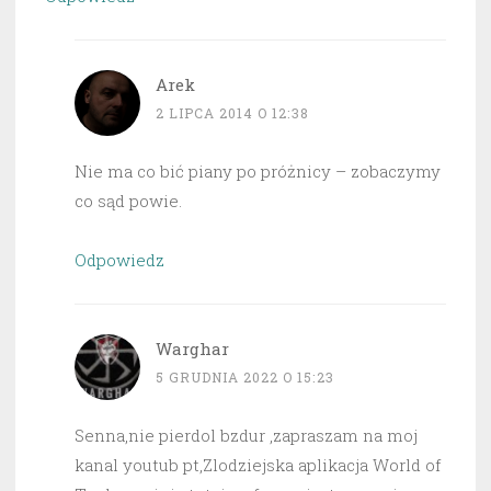
Arek
2 LIPCA 2014 O 12:38
Nie ma co bić piany po próżnicy – zobaczymy
co sąd powie.
Odpowiedz
Warghar
5 GRUDNIA 2022 O 15:23
Senna,nie pierdol bzdur ,zapraszam na moj
kanal youtub pt,Zlodziejska aplikacja World of