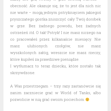
obecność. Ale okazuje się, że to jest dla nich nic
nie warte – mogą jednym pstryknięciem jakiegoś
pryszczatego gostka zniszczyć cały Twój dorobek
w grze. Bez żadnego powodu, bez żadnych
ostrzeżeń itd. O tak! Pstryk! I nie masz niczego na
co pracowałeś przez kilkanaście miesięcy. Nie
masz ulubionych czołgów, nie masz
wyszkolonych załóg, wreszcie nie masz rzeczy,
które kupiłeś za prawdziwe pieniądze.
I wytłumacz to teraz dziecku, które zostało tak
skrzywdzone.
A Was przestrzegam – trzy razy zastanówcie się
zanim zaczniecie grać w World of Tanks, albo
pozwolicie w nią grać swoim pociechom