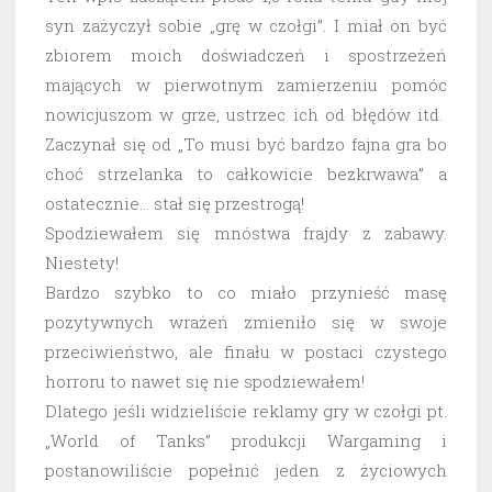
syn zażyczył sobie „grę w czołgi”. I miał on być
zbiorem moich doświadczeń i spostrzeżeń
mających w pierwotnym zamierzeniu pomóc
nowicjuszom w grze, ustrzec ich od błędów itd.
Zaczynał się od „To musi być bardzo fajna gra bo
choć strzelanka to całkowicie bezkrwawa” a
ostatecznie… stał się przestrogą!
Spodziewałem się mnóstwa frajdy z zabawy.
Niestety!
Bardzo szybko to co miało przynieść masę
pozytywnych wrażeń zmieniło się w swoje
przeciwieństwo, ale finału w postaci czystego
horroru to nawet się nie spodziewałem!
Dlatego jeśli widzieliście reklamy gry w czołgi pt.
„World of Tanks” produkcji Wargaming i
postanowiliście popełnić jeden z życiowych