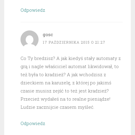
Odpowiedz
gosc
17 PAŹDZIERNIKA 2015 O 21:27
Co Ty bredzisz? A jak kiedyś stały automaty z
grą i nagle właściciel automat likwidował, to
też była to kradzież? A jak wchodzisz z
dzieckiem na karuzelę, z której po jakimś
czasie musisz zejść to też jest kradzież?
Przecież wydałeś na to realne pieniądze!
Ludzie zacznijcie czasem myśleć.
Odpowiedz