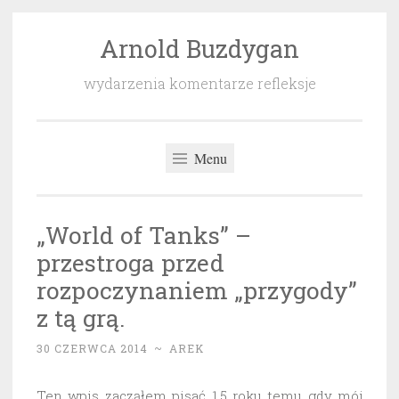
Arnold Buzdygan
Przeskocz
do
wydarzenia komentarze refleksje
treści
Menu
„World of Tanks” –
przestroga przed
rozpoczynaniem „przygody”
z tą grą.
30 CZERWCA 2014
~
AREK
Ten wpis zacząłem pisać 1,5 roku temu gdy mój