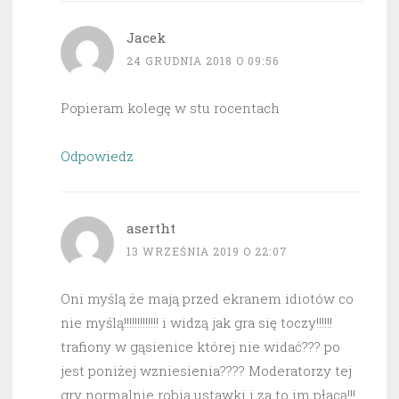
Jacek
24 GRUDNIA 2018 O 09:56
Popieram kolegę w stu rocentach
Odpowiedz
asertht
13 WRZEŚNIA 2019 O 22:07
Oni myślą że mają przed ekranem idiotów co
nie myślą!!!!!!!!!!!!! i widzą jak gra się toczy!!!!!!
trafiony w gąsienice której nie widać??? po
jest poniżej wzniesienia???? Moderatorzy tej
gry normalnie robią ustawki i za to im płacą!!!