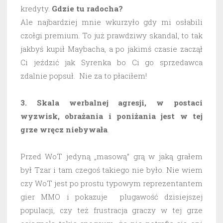
kredyty.
Gdzie tu radocha?
Ale najbardziej mnie wkurzyło gdy mi osłabili
czołgi premium. To już prawdziwy skandal, to tak
jakbyś kupił Maybacha, a po jakimś czasie zaczął
Ci jeździć jak Syrenka bo Ci go sprzedawca
zdalnie popsuł. Nie za to płaciłem!
3. Skala werbalnej agresji, w postaci
wyzwisk, obrażania i poniżania jest w tej
grze wręcz niebywała
.
Przed WoT jedyną „masową” grą w jaką grałem
był Tzar i tam czegoś takiego nie było. Nie wiem
czy WoT jest po prostu typowym reprezentantem
gier MMO i pokazuje plugawość dzisiejszej
populacji, czy też frustracja graczy w tej grze