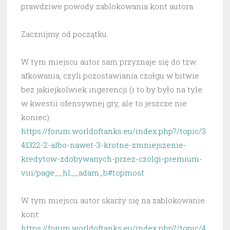
prawdziwe powody zablokowania kont autora.
Zacznijmy od początku.
W tym miejscu autor sam przyznaje się do tzw.
afkowania, czyli pozostawiania czołgu w bitwie
bez jakiejkolwiek ingerencji (i to by było na tyle
w kwestii ofensywnej gry, ale to jeszcze nie
koniec):
https://forum.worldoftanks.eu/index.php?/topic/3
41322-2-albo-nawet-3-krotne-zmniejszenie-
kredytow-zdobywanych-przez-czolgi-premium-
viii/page__hl__adam_b#topmost
W tym miejscu autor skarży się na zablokowanie
kont:
https://forum.worldoftanks.eu/index.php?/topic/4