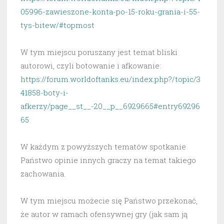
05996-zawieszone-konta-po-15-roku-grania-i-55-
tys-bitew/#topmost
W tym miejscu poruszany jest temat bliski
autorowi, czyli botowanie i afkowanie:
https://forum.worldoftanks.eu/index.php?/topic/3
41858-boty-i-
afkerzy/page__st__-20__p__6929665#entry69296
65
W każdym z powyższych tematów spotkanie
Państwo opinie innych graczy na temat takiego
zachowania.
W tym miejscu możecie się Państwo przekonać,
że autor w ramach ofensywnej gry (jak sam ją