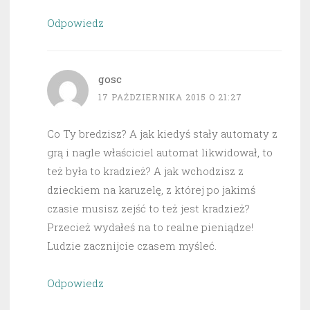
Odpowiedz
gosc
17 PAŹDZIERNIKA 2015 O 21:27
Co Ty bredzisz? A jak kiedyś stały automaty z
grą i nagle właściciel automat likwidował, to
też była to kradzież? A jak wchodzisz z
dzieckiem na karuzelę, z której po jakimś
czasie musisz zejść to też jest kradzież?
Przecież wydałeś na to realne pieniądze!
Ludzie zacznijcie czasem myśleć.
Odpowiedz