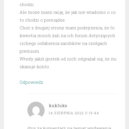
chodzi.
Ale może masz rację, że jak nie wiadomo o co
to chodzi o pieniądze.
Choć z drugiej strony mam podejrzenia, że to
kwestia moich żali na ich forum dotyczących
cichego osłabienia zarobków na czołgach
premium.
Wtedy jakiś gostek od nich odgrażał się, że mi
skasuje konto.
Odpowiedz
kukluks
14 SIERPNIA 2022 O 19:44
dzis za komentarz na temat wydawania