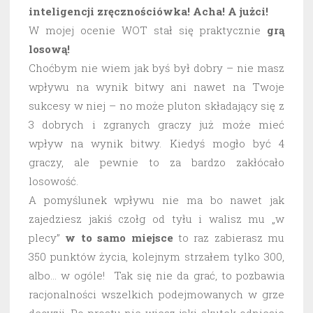
inteligencji zręcznościówka! Acha! A jużci!
W mojej ocenie WOT stał się praktycznie
grą
losową!
Choćbym nie wiem jak byś był dobry – nie masz
wpływu na wynik bitwy ani nawet na Twoje
sukcesy w niej – no może pluton składający się z
3 dobrych i zgranych graczy już może mieć
wpływ na wynik bitwy. Kiedyś mogło być 4
graczy, ale pewnie to za bardzo zakłócało
losowość.
A pomyślunek wpływu nie ma bo nawet jak
zajedziesz jakiś czołg od tyłu i walisz mu „w
plecy”
w to samo miejsce
to raz zabierasz mu
350 punktów życia, kolejnym strzałem tylko 300,
albo… w ogóle! Tak się nie da grać, to pozbawia
racjonalności wszelkich podejmowanych w grze