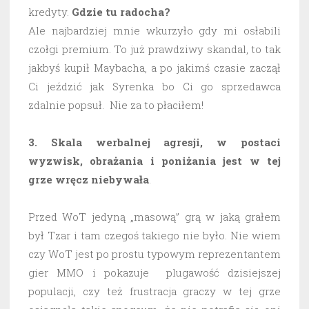
kredyty.
Gdzie tu radocha?
Ale najbardziej mnie wkurzyło gdy mi osłabili
czołgi premium. To już prawdziwy skandal, to tak
jakbyś kupił Maybacha, a po jakimś czasie zaczął
Ci jeździć jak Syrenka bo Ci go sprzedawca
zdalnie popsuł. Nie za to płaciłem!
3. Skala werbalnej agresji, w postaci
wyzwisk, obrażania i poniżania jest w tej
grze wręcz niebywała
.
Przed WoT jedyną „masową” grą w jaką grałem
był Tzar i tam czegoś takiego nie było. Nie wiem
czy WoT jest po prostu typowym reprezentantem
gier MMO i pokazuje plugawość dzisiejszej
populacji, czy też frustracja graczy w tej grze