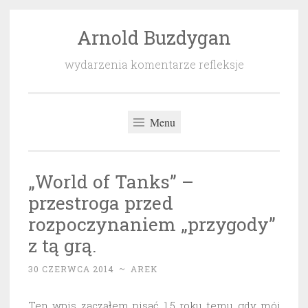
Arnold Buzdygan
Przeskocz
do
wydarzenia komentarze refleksje
treści
Menu
„World of Tanks” –
przestroga przed
rozpoczynaniem „przygody”
z tą grą.
30 CZERWCA 2014
~
AREK
Ten wpis zacząłem pisać 1,5 roku temu gdy mój