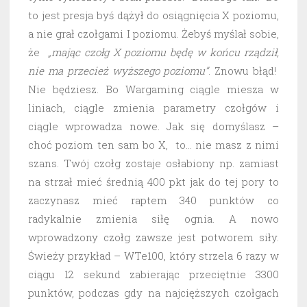
to jest presja byś dążył do osiągnięcia X poziomu,
a nie grał czołgami I poziomu. Żebyś myślał sobie,
że
„mając czołg X poziomu będę w końcu rządził,
nie ma przecież wyższego poziomu”
. Znowu błąd!
Nie będziesz. Bo Wargaming ciągle miesza w
liniach, ciągle zmienia parametry czołgów i
ciągle wprowadza nowe. Jak się domyślasz –
choć poziom ten sam bo X, to… nie masz z nimi
szans. Twój czołg zostaje osłabiony np. zamiast
na strzał mieć średnią 400 pkt jak do tej pory to
zaczynasz mieć raptem 340 punktów co
radykalnie zmienia siłę ognia. A nowo
wprowadzony czołg zawsze jest potworem siły.
Świeży przykład – WTe100, który strzela 6 razy w
ciągu 12 sekund zabierając przeciętnie 3300
punktów, podczas gdy na najcięższych czołgach