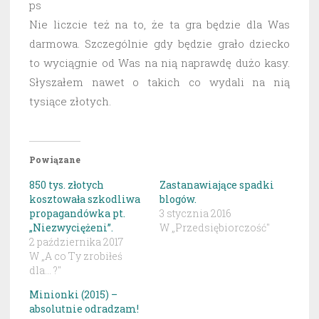
ps
Nie liczcie też na to, że ta gra będzie dla Was
darmowa. Szczególnie gdy będzie grało dziecko
to wyciągnie od Was na nią naprawdę dużo kasy.
Słyszałem nawet o takich co wydali na nią
tysiące złotych.
Powiązane
850 tys. złotych
Zastanawiające spadki
kosztowała szkodliwa
blogów.
propagandówka pt.
3 stycznia 2016
„Niezwyciężeni”.
W „Przedsiębiorczość"
2 października 2017
W „A co Ty zrobiłeś
dla... ?"
Minionki (2015) –
absolutnie odradzam!