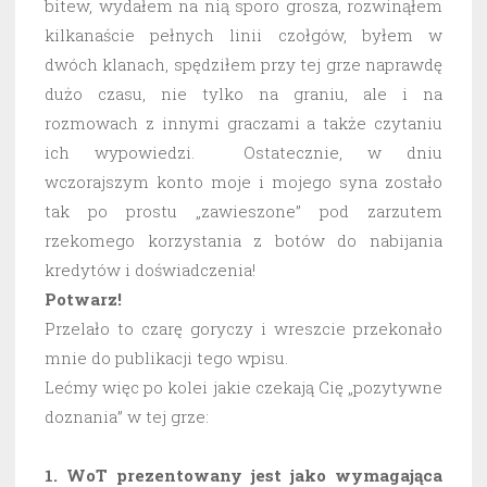
bitew, wydałem na nią sporo grosza, rozwinąłem
kilkanaście pełnych linii czołgów, byłem w
dwóch klanach, spędziłem przy tej grze naprawdę
dużo czasu, nie tylko na graniu, ale i na
rozmowach z innymi graczami a także czytaniu
ich wypowiedzi. Ostatecznie, w dniu
wczorajszym konto moje i mojego syna zostało
tak po prostu „zawieszone” pod zarzutem
rzekomego korzystania z botów do nabijania
kredytów i doświadczenia!
Potwarz!
Przelało to czarę goryczy i wreszcie przekonało
mnie do publikacji tego wpisu.
Lećmy więc po kolei jakie czekają Cię „pozytywne
doznania” w tej grze:
1. WoT prezentowany jest jako wymagająca