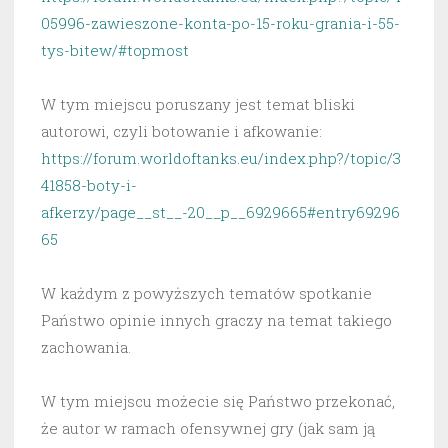
05996-zawieszone-konta-po-15-roku-grania-i-55-
tys-bitew/#topmost
W tym miejscu poruszany jest temat bliski
autorowi, czyli botowanie i afkowanie:
https://forum.worldoftanks.eu/index.php?/topic/3
41858-boty-i-
afkerzy/page__st__-20__p__6929665#entry69296
65
W każdym z powyższych tematów spotkanie
Państwo opinie innych graczy na temat takiego
zachowania.
W tym miejscu możecie się Państwo przekonać,
że autor w ramach ofensywnej gry (jak sam ją