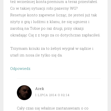
też wcześniej konta premium a teraz przestałeś.
Co w takiej sytuacji robi pazerny WG?
Resetuje konto zapewne licząc, że jesteś już tak
zżyty z grą i ludźmi z klanu, że się ugniesz i
zarobią na Tobie po raz drugi, przy okazji
okradając Cię z z tego za co dotychczas zapłaciłeś.
.
Trzymam kciuki za to żebyś wygrał w sądzie i
utarł im nosa ile tylko się da.
Odpowiedz
Arek
1 LIPCA 2014 O 02:14
Cały czas się właśnie zastanawiam o co