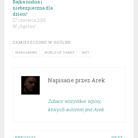
Bajka nudna i
niebezpieczna dla
dzieci!
27 czerwca 2015
W „Ogólne"
ZAMIESZCZONE W
OGÓLNE
WARGAMING
WORLD OF TANKS
WOT
Napisane przez
Arek
Zobacz wszystkie wpisy,
których autorem jest Arek
‹ PREVIOUS
NEXT ›