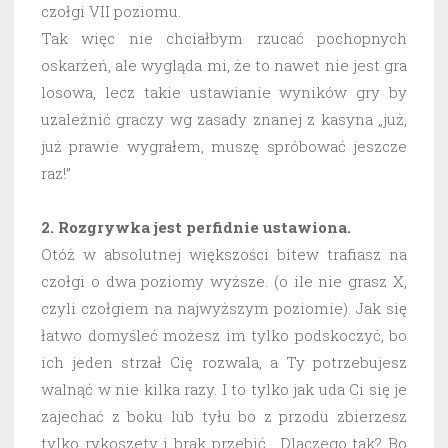
czołgi VII poziomu.
Tak więc nie chciałbym rzucać pochopnych
oskarżeń, ale wygląda mi, że to nawet nie jest gra
losowa, lecz takie ustawianie wyników gry by
uzależnić graczy wg zasady znanej z kasyna „już,
już prawie wygrałem, muszę spróbować jeszcze
raz!”
2. Rozgrywka jest perfidnie ustawiona.
Otóż w absolutnej większości bitew trafiasz na
czołgi o dwa poziomy wyższe. (o ile nie grasz X,
czyli czołgiem na najwyższym poziomie). Jak się
łatwo domyśleć możesz im tylko podskoczyć, bo
ich jeden strzał Cię rozwala, a Ty potrzebujesz
walnąć w nie kilka razy. I to tylko jak uda Ci się je
zajechać z boku lub tyłu bo z przodu zbierzesz
tylko rykoszety i brak przebić. Dlaczego tak? Bo