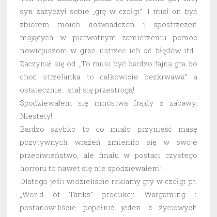
syn zażyczył sobie „grę w czołgi”. I miał on być
zbiorem moich doświadczeń i spostrzeżeń
mających w pierwotnym zamierzeniu pomóc
nowicjuszom w grze, ustrzec ich od błędów itd.
Zaczynał się od „To musi być bardzo fajna gra bo
choć strzelanka to całkowicie bezkrwawa” a
ostatecznie… stał się przestrogą!
Spodziewałem się mnóstwa frajdy z zabawy.
Niestety!
Bardzo szybko to co miało przynieść masę
pozytywnych wrażeń zmieniło się w swoje
przeciwieństwo, ale finału w postaci czystego
horroru to nawet się nie spodziewałem!
Dlatego jeśli widzieliście reklamy gry w czołgi pt.
„World of Tanks” produkcji Wargaming i
postanowiliście popełnić jeden z życiowych