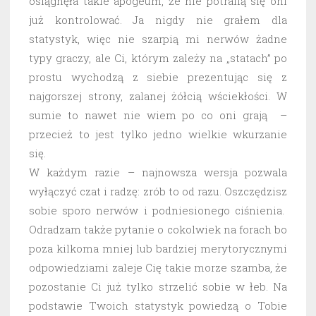
osiągnęła takie apogeum, że nie potrafią się oni
już kontrolować. Ja nigdy nie grałem dla
statystyk, więc nie szarpią mi nerwów żadne
typy graczy, ale Ci, którym zależy na „statach” po
prostu wychodzą z siebie prezentując się z
najgorszej strony, zalanej żółcią wściekłości. W
sumie to nawet nie wiem po co oni grają –
przecież to jest tylko jedno wielkie wkurzanie
się.
W każdym razie – najnowsza wersja pozwala
wyłączyć czat i radzę: zrób to od razu. Oszczędzisz
sobie sporo nerwów i podniesionego ciśnienia.
Odradzam także pytanie o cokolwiek na forach bo
poza kilkoma mniej lub bardziej merytorycznymi
odpowiedziami zaleje Cię takie morze szamba, że
pozostanie Ci już tylko strzelić sobie w łeb. Na
podstawie Twoich statystyk powiedzą o Tobie