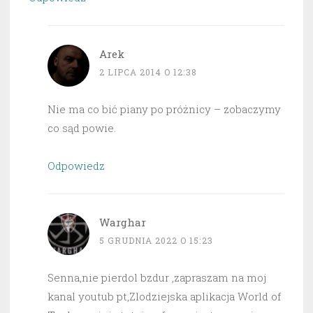
Arek
2 LIPCA 2014 O 12:38
Nie ma co bić piany po próżnicy – zobaczymy
co sąd powie.
Odpowiedz
Warghar
5 GRUDNIA 2022 O 15:23
Senna,nie pierdol bzdur ,zapraszam na moj
kanal youtub pt,Zlodziejska aplikacja World of