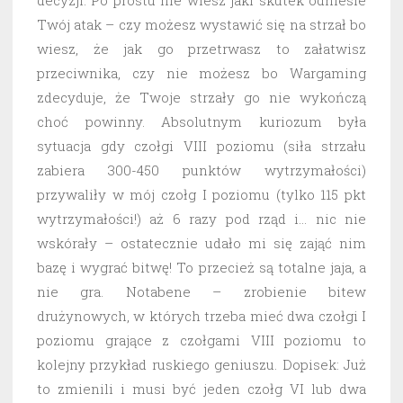
decyzji. Po prostu nie wiesz jaki skutek odniesie
Twój atak – czy możesz wystawić się na strzał bo
wiesz, że jak go przetrwasz to załatwisz
przeciwnika, czy nie możesz bo Wargaming
zdecyduje, że Twoje strzały go nie wykończą
choć powinny. Absolutnym kuriozum była
sytuacja gdy czołgi VIII poziomu (siła strzału
zabiera 300-450 punktów wytrzymałości)
przywaliły w mój czołg I poziomu (tylko 115 pkt
wytrzymałości!) aż 6 razy pod rząd i… nic nie
wskórały – ostatecznie udało mi się zająć nim
bazę i wygrać bitwę! To przecież są totalne jaja, a
nie gra. Notabene – zrobienie bitew
drużynowych, w których trzeba mieć dwa czołgi I
poziomu grające z czołgami VIII poziomu to
kolejny przykład ruskiego geniuszu. Dopisek: Już
to zmienili i musi być jeden czołg VI lub dwa