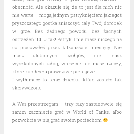
obecność. Ale okazuje się, że to jest dla nich nic
nie warte – mogą jednym pstryknięciem jakiegoś
pryszczatego gostka zniszczyć cały Twój dorobek
w grze. Bez żadnego powodu, bez żadnych
ostrzeżeń itd. O tak! Pstryk! I nie masz niczego na
co pracowałeś przez kilkanaście miesięcy. Nie
masz ulubionych czołgów, nie masz
wyszkolonych załóg, wreszcie nie masz rzeczy,
które kupiłeś za prawdziwe pieniądze.
I wytłumacz to teraz dziecku, które zostało tak
skrzywdzone.
A Was przestrzegam – trzy razy zastanówcie się
zanim zaczniecie grać w World of Tanks, albo
pozwolicie w nią grać swoim pociechom