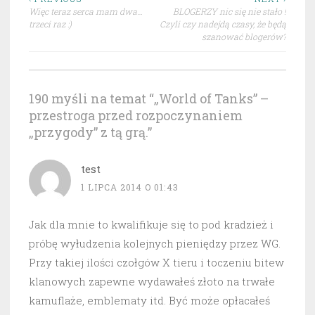
Nawigacja
Więc teraz serca mam dwa…
BLOGERZY nic się nie stało !
wpisu
trzeci raz :)
Czyli czy nadejdą czasy, że będą
szanować blogerów?
190 myśli na temat “
„World of Tanks” –
przestroga przed rozpoczynaniem
„przygody” z tą grą.
”
test
1 LIPCA 2014 O 01:43
Jak dla mnie to kwalifikuje się to pod kradzież i
próbę wyłudzenia kolejnych pieniędzy przez WG.
Przy takiej ilości czołgów X tieru i toczeniu bitew
klanowych zapewne wydawałeś złoto na trwałe
kamuflaże, emblematy itd. Być może opłacałeś