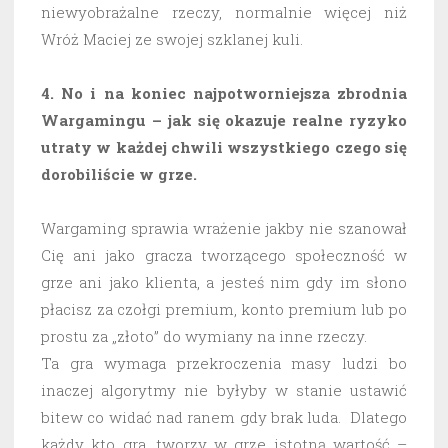
niewyobrażalne rzeczy, normalnie więcej niż
Wróż Maciej ze swojej szklanej kuli.
4. No i na koniec najpotworniejsza zbrodnia
Wargamingu – jak się okazuje realne ryzyko
utraty w każdej chwili wszystkiego czego się
dorobiliście w grze.
Wargaming sprawia wrażenie jakby nie szanował
Cię ani jako gracza tworzącego społeczność w
grze ani jako klienta, a jesteś nim gdy im słono
płacisz za czołgi premium, konto premium lub po
prostu za „złoto” do wymiany na inne rzeczy.
Ta gra wymaga przekroczenia masy ludzi bo
inaczej algorytmy nie byłyby w stanie ustawić
bitew co widać nad ranem gdy brak luda. Dlatego
każdy kto gra, tworzy w grze istotną wartość –