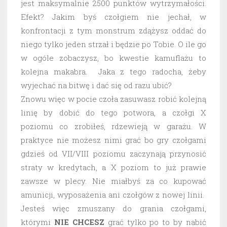
jest maksymalnie 2500 punktów wytrzymałości.
Efekt? Jakim byś czołgiem nie jechał, w
konfrontacji z tym monstrum zdążysz oddać do
niego tylko jeden strzał i będzie po Tobie. O ile go
w ogóle zobaczysz, bo kwestie kamuflażu to
kolejna makabra. Jaka z tego radocha, żeby
wyjechać na bitwę i dać się od razu ubić?
Znowu więc w pocie czoła zasuwasz robić kolejną
linię by dobić do tego potwora, a czołgi X
poziomu co zrobiłeś, rdzewieją w garażu. W
praktyce nie możesz nimi grać bo gry czołgami
gdzieś od VII/VIII poziomu zaczynają przynosić
straty w kredytach, a X poziom to już prawie
zawsze w plecy. Nie miałbyś za co kupować
amunicji, wyposażenia ani czołgów z nowej linii.
Jesteś więc zmuszany do grania czołgami,
którymi
NIE CHCESZ
grać tylko po to by nabić