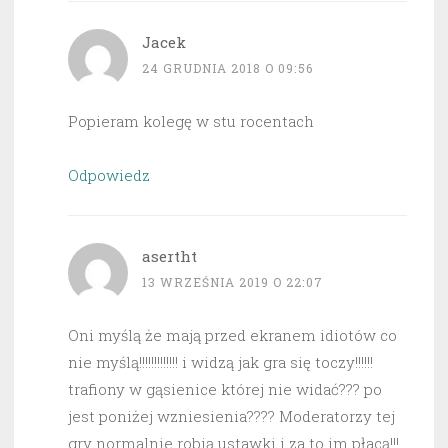
Jacek
24 GRUDNIA 2018 O 09:56
Popieram kolegę w stu rocentach
Odpowiedz
asertht
13 WRZEŚNIA 2019 O 22:07
Oni myślą że mają przed ekranem idiotów co
nie myślą!!!!!!!!!!!!! i widzą jak gra się toczy!!!!!!
trafiony w gąsienice której nie widać??? po
jest poniżej wzniesienia???? Moderatorzy tej
gry normalnie robią ustawki i za to im płacą!!!