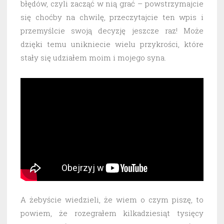
błędów, czyli zacząć w nią grać – powstrzymajcie
się choćby na chwilę, przeczytajcie ten wpis i
przemyślcie swoją decyzję jeszcze raz! Może
dzięki temu unikniecie wielu przykrości, które
stały się udziałem moim i mojego syna.
A żebyście wiedzieli, że wiem o czym piszę, to
powiem, że rozegrałem kilkadziesiąt tysięcy