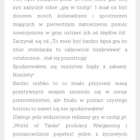
syn zażyczył sobie „grę w czołgi”. I miał on być
zbiorem moich doświadczeń i spostrzeżeń
mających w pierwotnym zamierzeniu pomóc
nowicjuszom w grze, ustrzec ich od błędów itd.
Zaczynał się od „To musi być bardzo fajna gra bo
choć strzelanka to całkowicie bezkrwawa” a
ostatecznie… stał się przestrogą!
Spodziewałem się mnóstwa frajdy z zabawy.
Niestety!
Bardzo szybko to co miało przynieść masę
pozytywnych wrażeń zmieniło się w swoje
przeciwieństwo, ale finału w postaci czystego
horroru to nawet się nie spodziewałem!
Dlatego jeśli widzieliście reklamy gry w czołgi pt.
„World of Tanks” produkcji Wargaming i
postanowiliście popełnić jeden z życiowych