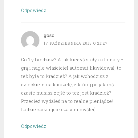
Odpowiedz
gosc
17 PAŹDZIERNIKA 2015 O 21:27
Co Ty bredzisz? A jak kiedyś stały automaty z
grą i nagle właściciel automat likwidował, to
też była to kradzież? A jak wchodzisz z
dzieckiem na karuzelę, z której po jakimś
czasie musisz zejść to też jest kradzież?
Przecież wydałeś na to realne pieniądze!
Ludzie zacznijcie czasem myśleć.
Odpowiedz