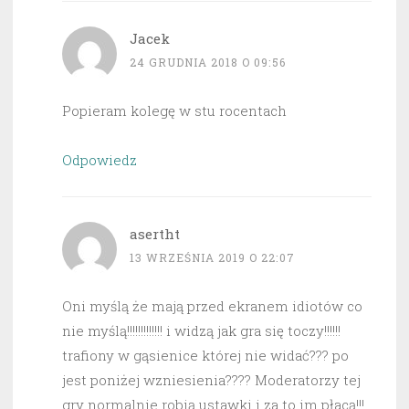
Jacek
24 GRUDNIA 2018 O 09:56
Popieram kolegę w stu rocentach
Odpowiedz
asertht
13 WRZEŚNIA 2019 O 22:07
Oni myślą że mają przed ekranem idiotów co
nie myślą!!!!!!!!!!!!! i widzą jak gra się toczy!!!!!!
trafiony w gąsienice której nie widać??? po
jest poniżej wzniesienia???? Moderatorzy tej
gry normalnie robią ustawki i za to im płacą!!!