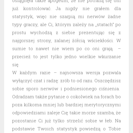
osiągnęła takie apogeum, że nie potrafią się oni
już kontrolować. Ja nigdy nie grałem dla
statystyk, więc nie szarpią mi nerwów żadne
typy graczy, ale Ci, którym zależy na „statach” po
prostu wychodzą z siebie prezentując się z
najgorszej strony, zalanej żółcią wściekłości. W
sumie to nawet nie wiem po co oni grają –
przecież to jest tylko jedno wielkie wkurzanie
się.
W każdym razie – najnowsza wersja pozwala
wyłączyć czat i radzę: zrób to od razu. Oszczędzisz
sobie sporo nerwów i podniesionego ciśnienia.
Odradzam także pytanie o cokolwiek na forach bo
poza kilkoma mniej lub bardziej merytorycznymi
odpowiedziami zaleje Cię takie morze szamba, że
pozostanie Ci już tylko strzelić sobie w łeb. Na
podstawie Twoich statystyk powiedzą o Tobie