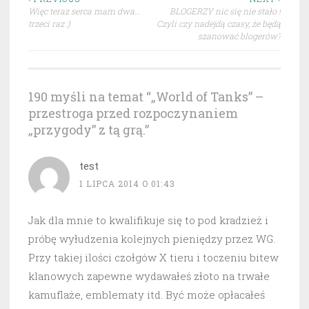
Nawigacja
Więc teraz serca mam dwa…
BLOGERZY nic się nie stało !
wpisu
trzeci raz :)
Czyli czy nadejdą czasy, że będą
szanować blogerów?
190 myśli na temat “
„World of Tanks” –
przestroga przed rozpoczynaniem
„przygody” z tą grą.
”
test
1 LIPCA 2014 O 01:43
Jak dla mnie to kwalifikuje się to pod kradzież i
próbę wyłudzenia kolejnych pieniędzy przez WG.
Przy takiej ilości czołgów X tieru i toczeniu bitew
klanowych zapewne wydawałeś złoto na trwałe
kamuflaże, emblematy itd. Być może opłacałeś