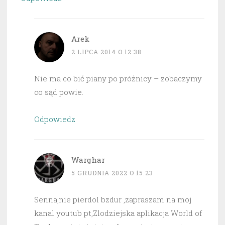
Arek
2 LIPCA 2014 O 12:38
Nie ma co bić piany po próżnicy – zobaczymy
co sąd powie.
Odpowiedz
Warghar
5 GRUDNIA 2022 O 15:23
Senna,nie pierdol bzdur ,zapraszam na moj
kanal youtub pt,Zlodziejska aplikacja World of