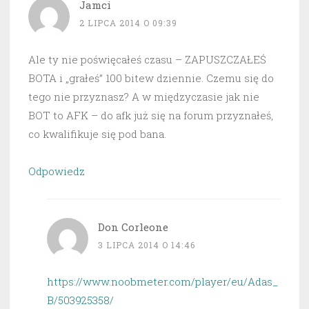
Jamci
2 LIPCA 2014 O 09:39
Ale ty nie poświęcałeś czasu – ZAPUSZCZAŁEŚ
BOTA i „grałeś” 100 bitew dziennie. Czemu się do
tego nie przyznasz? A w międzyczasie jak nie
BOT to AFK – do afk już się na forum przyznałeś,
co kwalifikuje się pod bana.
Odpowiedz
Don Corleone
3 LIPCA 2014 O 14:46
https://www.noobmeter.com/player/eu/Adas_
B/503925358/