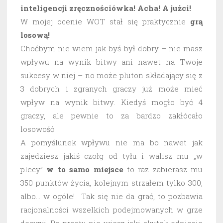
inteligencji zręcznościówka! Acha! A jużci!
W mojej ocenie WOT stał się praktycznie
grą
losową!
Choćbym nie wiem jak byś był dobry – nie masz
wpływu na wynik bitwy ani nawet na Twoje
sukcesy w niej – no może pluton składający się z
3 dobrych i zgranych graczy już może mieć
wpływ na wynik bitwy. Kiedyś mogło być 4
graczy, ale pewnie to za bardzo zakłócało
losowość.
A pomyślunek wpływu nie ma bo nawet jak
zajedziesz jakiś czołg od tyłu i walisz mu „w
plecy”
w to samo miejsce
to raz zabierasz mu
350 punktów życia, kolejnym strzałem tylko 300,
albo… w ogóle! Tak się nie da grać, to pozbawia
racjonalności wszelkich podejmowanych w grze