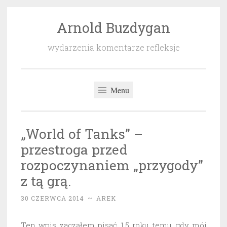
Arnold Buzdygan
Przeskocz
do
wydarzenia komentarze refleksje
treści
Menu
„World of Tanks” –
przestroga przed
rozpoczynaniem „przygody”
z tą grą.
30 CZERWCA 2014
~
AREK
Ten wpis zacząłem pisać 1,5 roku temu gdy mój