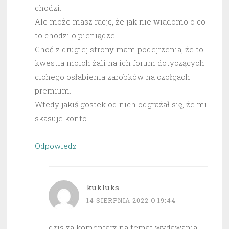
chodzi.
Ale może masz rację, że jak nie wiadomo o co
to chodzi o pieniądze.
Choć z drugiej strony mam podejrzenia, że to
kwestia moich żali na ich forum dotyczących
cichego osłabienia zarobków na czołgach
premium.
Wtedy jakiś gostek od nich odgrażał się, że mi
skasuje konto.
Odpowiedz
kukluks
14 SIERPNIA 2022 O 19:44
dzis za komentarz na temat wydawania