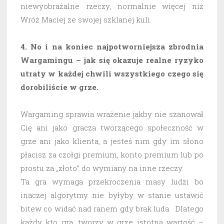
niewyobrażalne rzeczy, normalnie więcej niż
Wróż Maciej ze swojej szklanej kuli.
4. No i na koniec najpotworniejsza zbrodnia
Wargamingu – jak się okazuje realne ryzyko
utraty w każdej chwili wszystkiego czego się
dorobiliście w grze.
Wargaming sprawia wrażenie jakby nie szanował
Cię ani jako gracza tworzącego społeczność w
grze ani jako klienta, a jesteś nim gdy im słono
płacisz za czołgi premium, konto premium lub po
prostu za „złoto” do wymiany na inne rzeczy.
Ta gra wymaga przekroczenia masy ludzi bo
inaczej algorytmy nie byłyby w stanie ustawić
bitew co widać nad ranem gdy brak luda. Dlatego
każdy kto gra, tworzy w grze istotną wartość –