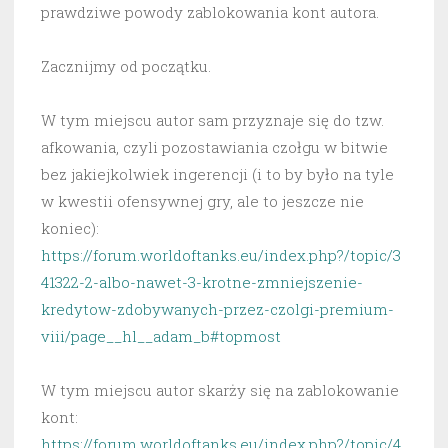
prawdziwe powody zablokowania kont autora.
Zacznijmy od początku.
W tym miejscu autor sam przyznaje się do tzw.
afkowania, czyli pozostawiania czołgu w bitwie
bez jakiejkolwiek ingerencji (i to by było na tyle
w kwestii ofensywnej gry, ale to jeszcze nie
koniec):
https://forum.worldoftanks.eu/index.php?/topic/3
41322-2-albo-nawet-3-krotne-zmniejszenie-
kredytow-zdobywanych-przez-czolgi-premium-
viii/page__hl__adam_b#topmost
W tym miejscu autor skarży się na zablokowanie
kont:
https://forum.worldoftanks.eu/index.php?/topic/4