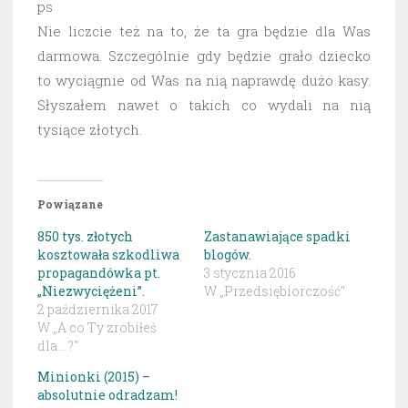
ps
Nie liczcie też na to, że ta gra będzie dla Was
darmowa. Szczególnie gdy będzie grało dziecko
to wyciągnie od Was na nią naprawdę dużo kasy.
Słyszałem nawet o takich co wydali na nią
tysiące złotych.
Powiązane
850 tys. złotych
Zastanawiające spadki
kosztowała szkodliwa
blogów.
propagandówka pt.
3 stycznia 2016
„Niezwyciężeni”.
W „Przedsiębiorczość"
2 października 2017
W „A co Ty zrobiłeś
dla... ?"
Minionki (2015) –
absolutnie odradzam!