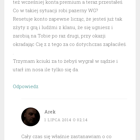
też wcześniej konta premium a teraz przestałeś.
Co w takiej sytuacji robi pazerny WG?
Resetuje konto zapewne licząc, że jesteś już tak
zżyty z grą i ludźmi z klanu, że się ugniesz i
zarobią na Tobie po raz drugi, przy okazji
okradając Cię z z tego za co dotychczas zapłaciłeś.
.
Trzymam kciuki za to żebyś wygrał w sądzie i
utarł im nosa ile tylko się da.
Odpowiedz
Arek
1 LIPCA 2014 O 02:14
Cały czas się właśnie zastanawiam o co