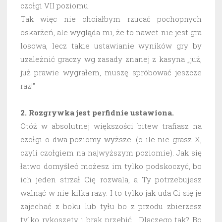
czołgi VII poziomu.
Tak więc nie chciałbym rzucać pochopnych
oskarżeń, ale wygląda mi, że to nawet nie jest gra
losowa, lecz takie ustawianie wyników gry by
uzależnić graczy wg zasady znanej z kasyna „już,
już prawie wygrałem, muszę spróbować jeszcze
raz!”
2. Rozgrywka jest perfidnie ustawiona.
Otóż w absolutnej większości bitew trafiasz na
czołgi o dwa poziomy wyższe. (o ile nie grasz X,
czyli czołgiem na najwyższym poziomie). Jak się
łatwo domyśleć możesz im tylko podskoczyć, bo
ich jeden strzał Cię rozwala, a Ty potrzebujesz
walnąć w nie kilka razy. I to tylko jak uda Ci się je
zajechać z boku lub tyłu bo z przodu zbierzesz
tylko rykoszety i brak przebić. Dlaczego tak? Bo