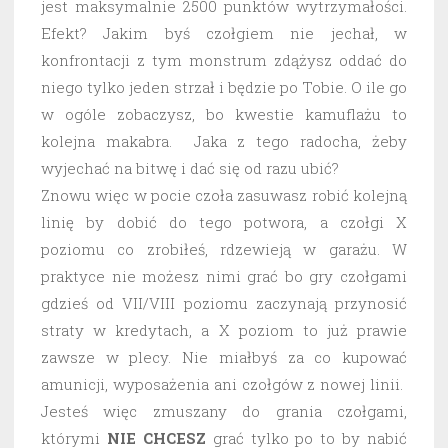
jest maksymalnie 2500 punktów wytrzymałości.
Efekt? Jakim byś czołgiem nie jechał, w
konfrontacji z tym monstrum zdążysz oddać do
niego tylko jeden strzał i będzie po Tobie. O ile go
w ogóle zobaczysz, bo kwestie kamuflażu to
kolejna makabra. Jaka z tego radocha, żeby
wyjechać na bitwę i dać się od razu ubić?
Znowu więc w pocie czoła zasuwasz robić kolejną
linię by dobić do tego potwora, a czołgi X
poziomu co zrobiłeś, rdzewieją w garażu. W
praktyce nie możesz nimi grać bo gry czołgami
gdzieś od VII/VIII poziomu zaczynają przynosić
straty w kredytach, a X poziom to już prawie
zawsze w plecy. Nie miałbyś za co kupować
amunicji, wyposażenia ani czołgów z nowej linii.
Jesteś więc zmuszany do grania czołgami,
którymi
NIE CHCESZ
grać tylko po to by nabić