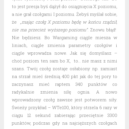
to jest presja byś dążył do osiągnięcia X poziomu,
a nie grał czołgami I poziomu. Żebyś myślał sobie,
że
„mając czołg X poziomu będę w końcu rządził,
nie ma przecież wyższego poziomu”
. Znowu błąd!
Nie będziesz. Bo Wargaming ciągle miesza w
liniach, ciągle zmienia parametry czołgów i
ciągle wprowadza nowe. Jak się domyślasz –
choć poziom ten sam bo X, to… nie masz z nimi
szans. Twój czołg zostaje osłabiony np. zamiast
na strzał mieć średnią 400 pkt jak do tej pory to
zaczynasz mieć raptem 340 punktów co
radykalnie zmienia siłę ognia. A nowo
wprowadzony czołg zawsze jest potworem siły.
Świeży przykład – WTe100, który strzela 6 razy w
ciągu 12 sekund zabierając przeciętnie 3300
punktów, podczas gdy na najcięższych czołgach