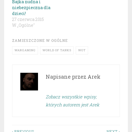
Bajka nudna i
niebezpieczna dla
dzieci!
27 czerwca 2015
W „Ogólne"
ZAMIESZCZONE W
OGÓLNE
WARGAMING
WORLD OF TANKS
WOT
Napisane przez
Arek
Zobacz wszystkie wpisy,
których autorem jest Arek
‹ PREVIOUS
NEXT ›