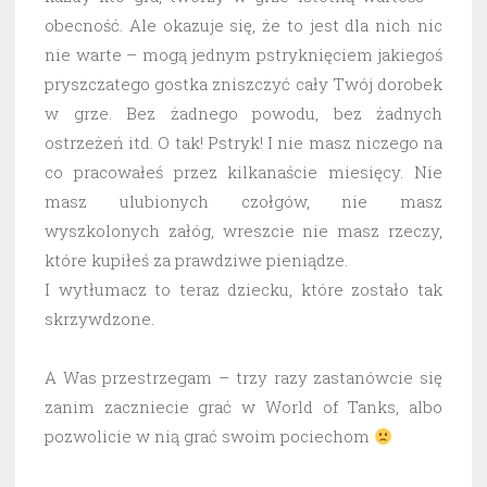
obecność. Ale okazuje się, że to jest dla nich nic
nie warte – mogą jednym pstryknięciem jakiegoś
pryszczatego gostka zniszczyć cały Twój dorobek
w grze. Bez żadnego powodu, bez żadnych
ostrzeżeń itd. O tak! Pstryk! I nie masz niczego na
co pracowałeś przez kilkanaście miesięcy. Nie
masz ulubionych czołgów, nie masz
wyszkolonych załóg, wreszcie nie masz rzeczy,
które kupiłeś za prawdziwe pieniądze.
I wytłumacz to teraz dziecku, które zostało tak
skrzywdzone.
A Was przestrzegam – trzy razy zastanówcie się
zanim zaczniecie grać w World of Tanks, albo
pozwolicie w nią grać swoim pociechom