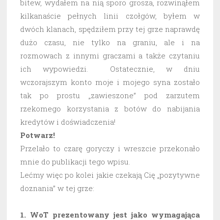
bitew, wydałem na nią sporo grosza, rozwinąłem
kilkanaście pełnych linii czołgów, byłem w
dwóch klanach, spędziłem przy tej grze naprawdę
dużo czasu, nie tylko na graniu, ale i na
rozmowach z innymi graczami a także czytaniu
ich wypowiedzi. Ostatecznie, w dniu
wczorajszym konto moje i mojego syna zostało
tak po prostu „zawieszone” pod zarzutem
rzekomego korzystania z botów do nabijania
kredytów i doświadczenia!
Potwarz!
Przelało to czarę goryczy i wreszcie przekonało
mnie do publikacji tego wpisu.
Lećmy więc po kolei jakie czekają Cię „pozytywne
doznania” w tej grze:
1. WoT prezentowany jest jako wymagająca