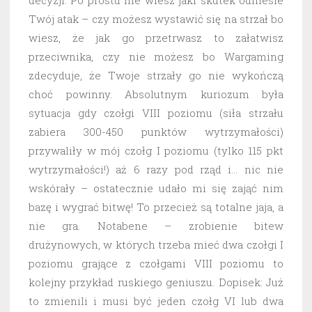
decyzji. Po prostu nie wiesz jaki skutek odniesie
Twój atak – czy możesz wystawić się na strzał bo
wiesz, że jak go przetrwasz to załatwisz
przeciwnika, czy nie możesz bo Wargaming
zdecyduje, że Twoje strzały go nie wykończą
choć powinny. Absolutnym kuriozum była
sytuacja gdy czołgi VIII poziomu (siła strzału
zabiera 300-450 punktów wytrzymałości)
przywaliły w mój czołg I poziomu (tylko 115 pkt
wytrzymałości!) aż 6 razy pod rząd i… nic nie
wskórały – ostatecznie udało mi się zająć nim
bazę i wygrać bitwę! To przecież są totalne jaja, a
nie gra. Notabene – zrobienie bitew
drużynowych, w których trzeba mieć dwa czołgi I
poziomu grające z czołgami VIII poziomu to
kolejny przykład ruskiego geniuszu. Dopisek: Już
to zmienili i musi być jeden czołg VI lub dwa