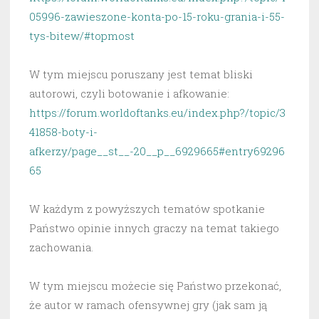
05996-zawieszone-konta-po-15-roku-grania-i-55-
tys-bitew/#topmost
W tym miejscu poruszany jest temat bliski
autorowi, czyli botowanie i afkowanie:
https://forum.worldoftanks.eu/index.php?/topic/3
41858-boty-i-
afkerzy/page__st__-20__p__6929665#entry69296
65
W każdym z powyższych tematów spotkanie
Państwo opinie innych graczy na temat takiego
zachowania.
W tym miejscu możecie się Państwo przekonać,
że autor w ramach ofensywnej gry (jak sam ją