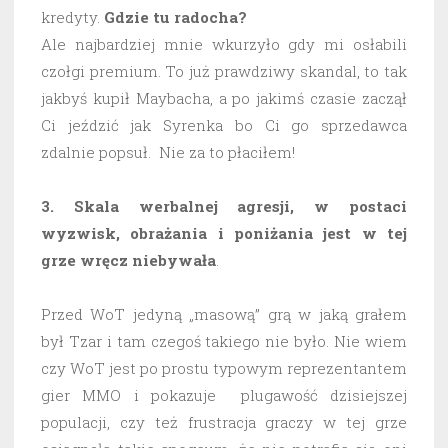
kredyty.
Gdzie tu radocha?
Ale najbardziej mnie wkurzyło gdy mi osłabili
czołgi premium. To już prawdziwy skandal, to tak
jakbyś kupił Maybacha, a po jakimś czasie zaczął
Ci jeździć jak Syrenka bo Ci go sprzedawca
zdalnie popsuł. Nie za to płaciłem!
3. Skala werbalnej agresji, w postaci
wyzwisk, obrażania i poniżania jest w tej
grze wręcz niebywała
.
Przed WoT jedyną „masową” grą w jaką grałem
był Tzar i tam czegoś takiego nie było. Nie wiem
czy WoT jest po prostu typowym reprezentantem
gier MMO i pokazuje plugawość dzisiejszej
populacji, czy też frustracja graczy w tej grze