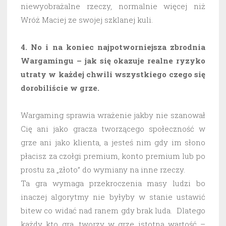
niewyobrażalne rzeczy, normalnie więcej niż
Wróż Maciej ze swojej szklanej kuli.
4. No i na koniec najpotworniejsza zbrodnia
Wargamingu – jak się okazuje realne ryzyko
utraty w każdej chwili wszystkiego czego się
dorobiliście w grze.
Wargaming sprawia wrażenie jakby nie szanował
Cię ani jako gracza tworzącego społeczność w
grze ani jako klienta, a jesteś nim gdy im słono
płacisz za czołgi premium, konto premium lub po
prostu za „złoto” do wymiany na inne rzeczy.
Ta gra wymaga przekroczenia masy ludzi bo
inaczej algorytmy nie byłyby w stanie ustawić
bitew co widać nad ranem gdy brak luda. Dlatego
każdy kto gra, tworzy w grze istotną wartość –