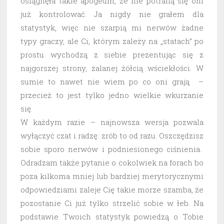
osiągnęła takie apogeum, że nie potrafią się oni
już kontrolować. Ja nigdy nie grałem dla
statystyk, więc nie szarpią mi nerwów żadne
typy graczy, ale Ci, którym zależy na „statach” po
prostu wychodzą z siebie prezentując się z
najgorszej strony, zalanej żółcią wściekłości. W
sumie to nawet nie wiem po co oni grają –
przecież to jest tylko jedno wielkie wkurzanie
się.
W każdym razie – najnowsza wersja pozwala
wyłączyć czat i radzę: zrób to od razu. Oszczędzisz
sobie sporo nerwów i podniesionego ciśnienia.
Odradzam także pytanie o cokolwiek na forach bo
poza kilkoma mniej lub bardziej merytorycznymi
odpowiedziami zaleje Cię takie morze szamba, że
pozostanie Ci już tylko strzelić sobie w łeb. Na
podstawie Twoich statystyk powiedzą o Tobie