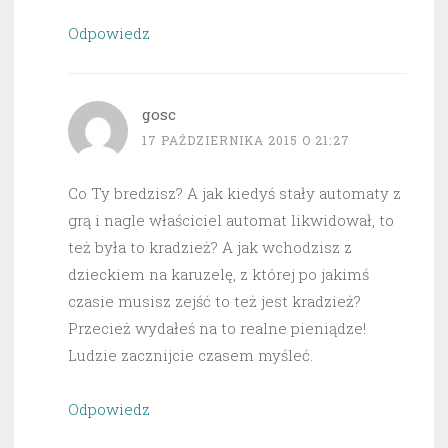
Odpowiedz
gosc
17 PAŹDZIERNIKA 2015 O 21:27
Co Ty bredzisz? A jak kiedyś stały automaty z
grą i nagle właściciel automat likwidował, to
też była to kradzież? A jak wchodzisz z
dzieckiem na karuzelę, z której po jakimś
czasie musisz zejść to też jest kradzież?
Przecież wydałeś na to realne pieniądze!
Ludzie zacznijcie czasem myśleć.
Odpowiedz