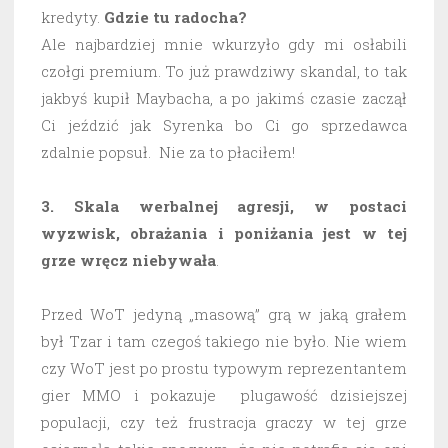
kredyty.
Gdzie tu radocha?
Ale najbardziej mnie wkurzyło gdy mi osłabili
czołgi premium. To już prawdziwy skandal, to tak
jakbyś kupił Maybacha, a po jakimś czasie zaczął
Ci jeździć jak Syrenka bo Ci go sprzedawca
zdalnie popsuł. Nie za to płaciłem!
3. Skala werbalnej agresji, w postaci
wyzwisk, obrażania i poniżania jest w tej
grze wręcz niebywała
.
Przed WoT jedyną „masową” grą w jaką grałem
był Tzar i tam czegoś takiego nie było. Nie wiem
czy WoT jest po prostu typowym reprezentantem
gier MMO i pokazuje plugawość dzisiejszej
populacji, czy też frustracja graczy w tej grze