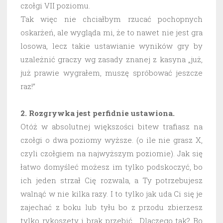
czołgi VII poziomu.
Tak więc nie chciałbym rzucać pochopnych
oskarżeń, ale wygląda mi, że to nawet nie jest gra
losowa, lecz takie ustawianie wyników gry by
uzależnić graczy wg zasady znanej z kasyna „już,
już prawie wygrałem, muszę spróbować jeszcze
raz!”
2. Rozgrywka jest perfidnie ustawiona.
Otóż w absolutnej większości bitew trafiasz na
czołgi o dwa poziomy wyższe. (o ile nie grasz X,
czyli czołgiem na najwyższym poziomie). Jak się
łatwo domyśleć możesz im tylko podskoczyć, bo
ich jeden strzał Cię rozwala, a Ty potrzebujesz
walnąć w nie kilka razy. I to tylko jak uda Ci się je
zajechać z boku lub tyłu bo z przodu zbierzesz
tylko rykoszety i brak przebić. Dlaczego tak? Bo