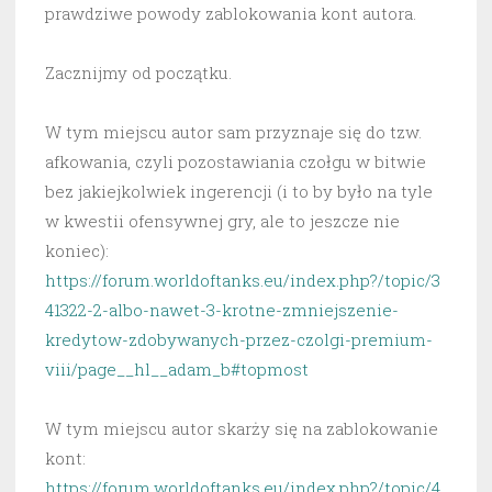
prawdziwe powody zablokowania kont autora.
Zacznijmy od początku.
W tym miejscu autor sam przyznaje się do tzw.
afkowania, czyli pozostawiania czołgu w bitwie
bez jakiejkolwiek ingerencji (i to by było na tyle
w kwestii ofensywnej gry, ale to jeszcze nie
koniec):
https://forum.worldoftanks.eu/index.php?/topic/3
41322-2-albo-nawet-3-krotne-zmniejszenie-
kredytow-zdobywanych-przez-czolgi-premium-
viii/page__hl__adam_b#topmost
W tym miejscu autor skarży się na zablokowanie
kont:
https://forum.worldoftanks.eu/index.php?/topic/4