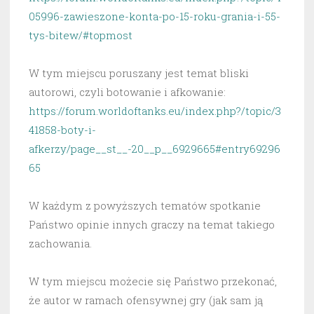
05996-zawieszone-konta-po-15-roku-grania-i-55-
tys-bitew/#topmost
W tym miejscu poruszany jest temat bliski
autorowi, czyli botowanie i afkowanie:
https://forum.worldoftanks.eu/index.php?/topic/3
41858-boty-i-
afkerzy/page__st__-20__p__6929665#entry69296
65
W każdym z powyższych tematów spotkanie
Państwo opinie innych graczy na temat takiego
zachowania.
W tym miejscu możecie się Państwo przekonać,
że autor w ramach ofensywnej gry (jak sam ją