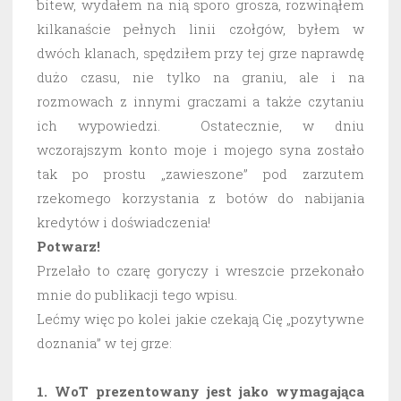
bitew, wydałem na nią sporo grosza, rozwinąłem
kilkanaście pełnych linii czołgów, byłem w
dwóch klanach, spędziłem przy tej grze naprawdę
dużo czasu, nie tylko na graniu, ale i na
rozmowach z innymi graczami a także czytaniu
ich wypowiedzi. Ostatecznie, w dniu
wczorajszym konto moje i mojego syna zostało
tak po prostu „zawieszone” pod zarzutem
rzekomego korzystania z botów do nabijania
kredytów i doświadczenia!
Potwarz!
Przelało to czarę goryczy i wreszcie przekonało
mnie do publikacji tego wpisu.
Lećmy więc po kolei jakie czekają Cię „pozytywne
doznania” w tej grze:
1. WoT prezentowany jest jako wymagająca