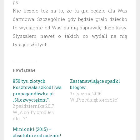
ps
Nie liczcie też na to, że ta gra będzie dla Was
darmowa. Szczególnie gdy będzie grało dziecko
to wyciągnie od Was na nią naprawdę dużo kasy.
Słyszałem nawet o takich co wydali na nią
tysiące złotych.
Powiązane
850 tys. złotych
Zastanawiające spadki
kosztowała szkodliwa
blogów.
propagandówka pt.
3 stycznia 2016
„Niezwyciężeni”.
W „Przedsiębiorczość"
2 października 2017
W „A co Ty zrobiłeś
dla... ?"
Minionki (2015) –
absolutnie odradzam!