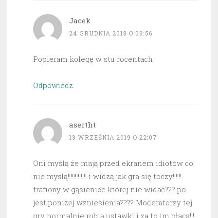
Jacek
24 GRUDNIA 2018 O 09:56
Popieram kolegę w stu rocentach
Odpowiedz
asertht
13 WRZEŚNIA 2019 O 22:07
Oni myślą że mają przed ekranem idiotów co
nie myślą!!!!!!!!!!!!! i widzą jak gra się toczy!!!!!!
trafiony w gąsienice której nie widać??? po
jest poniżej wzniesienia???? Moderatorzy tej
gry normalnie robią ustawki i za to im płacą!!!