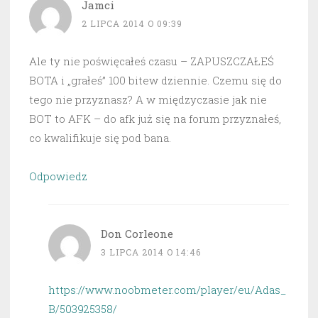
Jamci
2 LIPCA 2014 O 09:39
Ale ty nie poświęcałeś czasu – ZAPUSZCZAŁEŚ
BOTA i „grałeś” 100 bitew dziennie. Czemu się do
tego nie przyznasz? A w międzyczasie jak nie
BOT to AFK – do afk już się na forum przyznałeś,
co kwalifikuje się pod bana.
Odpowiedz
Don Corleone
3 LIPCA 2014 O 14:46
https://www.noobmeter.com/player/eu/Adas_
B/503925358/