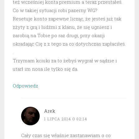
też wcześniej konta premium a teraz przestałeś.
Co w takiej sytuacji robi pazerny WG?
Resetuje konto zapewne licząc, że jesteś już tak
zżyty z grą i ludźmi z klanu, że się ugniesz i
zarobią na Tobie po raz drugi, przy okazji
okradając Cię z z tego za co dotychczas zapłaciłeś.
.
Trzymam kciuki za to żebyś wygrał w sądzie i
utarł im nosa ile tylko się da.
Odpowiedz
Arek
1 LIPCA 2014 O 02:14
Cały czas się właśnie zastanawiam o co