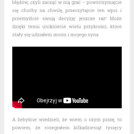
błędów, czyli zacząć w nią grać – powstrzymajcie
się choćby na chwilę, przeczytajcie ten wpis i
przemyślcie swoją decyzję jeszcze raz! Może
dzięki temu unikniecie wielu przykrości, które
stały się udziałem moim i mojego syna.
A żebyście wiedzieli, że wiem o czym piszę, to
powiem, że rozegrałem kilkadziesiąt tysięcy