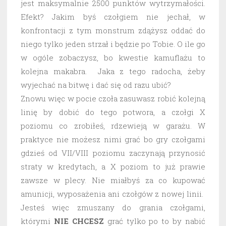
jest maksymalnie 2500 punktów wytrzymałości.
Efekt? Jakim byś czołgiem nie jechał, w
konfrontacji z tym monstrum zdążysz oddać do
niego tylko jeden strzał i będzie po Tobie. O ile go
w ogóle zobaczysz, bo kwestie kamuflażu to
kolejna makabra. Jaka z tego radocha, żeby
wyjechać na bitwę i dać się od razu ubić?
Znowu więc w pocie czoła zasuwasz robić kolejną
linię by dobić do tego potwora, a czołgi X
poziomu co zrobiłeś, rdzewieją w garażu. W
praktyce nie możesz nimi grać bo gry czołgami
gdzieś od VII/VIII poziomu zaczynają przynosić
straty w kredytach, a X poziom to już prawie
zawsze w plecy. Nie miałbyś za co kupować
amunicji, wyposażenia ani czołgów z nowej linii.
Jesteś więc zmuszany do grania czołgami,
którymi
NIE CHCESZ
grać tylko po to by nabić