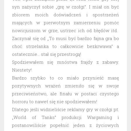
syn zażyczył sobie „grę w czołgi”. I miał on być
zbiorem moich doświadczeń i spostrzeżeń
mających w pierwotnym zamierzeniu pomóc
nowicjuszom w grze, ustrzec ich od błędów itd.
Zaczynał się od „To musi być bardzo fajna gra bo
choć strzelanka to całkowicie bezkrwawa” a
ostatecznie… stał się przestrogą!
Spodziewałem się mnóstwa frajdy z zabawy.
Niestety!
Bardzo szybko to co miało przynieść masę
pozytywnych wrażeń zmieniło się w swoje
przeciwieństwo, ale finału w postaci czystego
horroru to nawet się nie spodziewałem!
Dlatego jeśli widzieliście reklamy gry w czołgi pt.
„World of Tanks” produkcji Wargaming i
postanowiliście popełnić jeden z życiowych