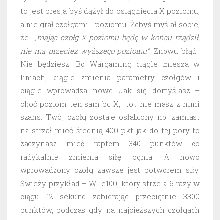
to jest presja byś dążył do osiągnięcia X poziomu,
a nie grał czołgami I poziomu. Żebyś myślał sobie,
że
„mając czołg X poziomu będę w końcu rządził,
nie ma przecież wyższego poziomu”
. Znowu błąd!
Nie będziesz. Bo Wargaming ciągle miesza w
liniach, ciągle zmienia parametry czołgów i
ciągle wprowadza nowe. Jak się domyślasz –
choć poziom ten sam bo X, to… nie masz z nimi
szans. Twój czołg zostaje osłabiony np. zamiast
na strzał mieć średnią 400 pkt jak do tej pory to
zaczynasz mieć raptem 340 punktów co
radykalnie zmienia siłę ognia. A nowo
wprowadzony czołg zawsze jest potworem siły.
Świeży przykład – WTe100, który strzela 6 razy w
ciągu 12 sekund zabierając przeciętnie 3300
punktów, podczas gdy na najcięższych czołgach