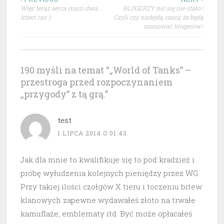
Nawigacja
Więc teraz serca mam dwa…
BLOGERZY nic się nie stało !
wpisu
trzeci raz :)
Czyli czy nadejdą czasy, że będą
szanować blogerów?
190 myśli na temat “
„World of Tanks” –
przestroga przed rozpoczynaniem
„przygody” z tą grą.
”
test
1 LIPCA 2014 O 01:43
Jak dla mnie to kwalifikuje się to pod kradzież i
próbę wyłudzenia kolejnych pieniędzy przez WG.
Przy takiej ilości czołgów X tieru i toczeniu bitew
klanowych zapewne wydawałeś złoto na trwałe
kamuflaże, emblematy itd. Być może opłacałeś