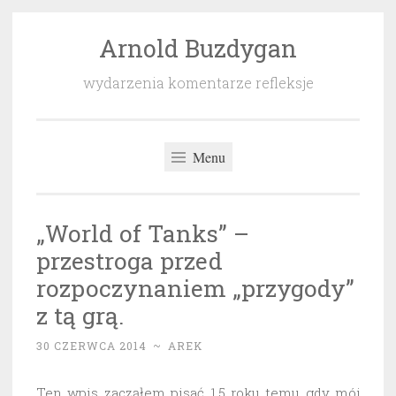
Arnold Buzdygan
Przeskocz
do
wydarzenia komentarze refleksje
treści
Menu
„World of Tanks” –
przestroga przed
rozpoczynaniem „przygody”
z tą grą.
30 CZERWCA 2014
~
AREK
Ten wpis zacząłem pisać 1,5 roku temu gdy mój