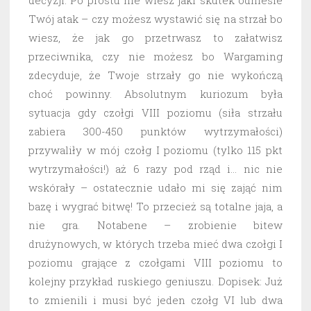
decyzji. Po prostu nie wiesz jaki skutek odniesie
Twój atak – czy możesz wystawić się na strzał bo
wiesz, że jak go przetrwasz to załatwisz
przeciwnika, czy nie możesz bo Wargaming
zdecyduje, że Twoje strzały go nie wykończą
choć powinny. Absolutnym kuriozum była
sytuacja gdy czołgi VIII poziomu (siła strzału
zabiera 300-450 punktów wytrzymałości)
przywaliły w mój czołg I poziomu (tylko 115 pkt
wytrzymałości!) aż 6 razy pod rząd i… nic nie
wskórały – ostatecznie udało mi się zająć nim
bazę i wygrać bitwę! To przecież są totalne jaja, a
nie gra. Notabene – zrobienie bitew
drużynowych, w których trzeba mieć dwa czołgi I
poziomu grające z czołgami VIII poziomu to
kolejny przykład ruskiego geniuszu. Dopisek: Już
to zmienili i musi być jeden czołg VI lub dwa