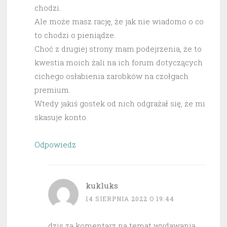
chodzi.
Ale może masz rację, że jak nie wiadomo o co
to chodzi o pieniądze.
Choć z drugiej strony mam podejrzenia, że to
kwestia moich żali na ich forum dotyczących
cichego osłabienia zarobków na czołgach
premium.
Wtedy jakiś gostek od nich odgrażał się, że mi
skasuje konto.
Odpowiedz
kukluks
14 SIERPNIA 2022 O 19:44
dzis za komentarz na temat wydawania