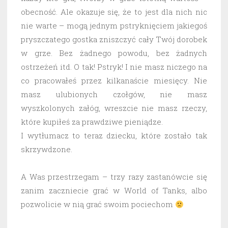
obecność. Ale okazuje się, że to jest dla nich nic
nie warte – mogą jednym pstryknięciem jakiegoś
pryszczatego gostka zniszczyć cały Twój dorobek
w grze. Bez żadnego powodu, bez żadnych
ostrzeżeń itd. O tak! Pstryk! I nie masz niczego na
co pracowałeś przez kilkanaście miesięcy. Nie
masz ulubionych czołgów, nie masz
wyszkolonych załóg, wreszcie nie masz rzeczy,
które kupiłeś za prawdziwe pieniądze.
I wytłumacz to teraz dziecku, które zostało tak
skrzywdzone.
A Was przestrzegam – trzy razy zastanówcie się
zanim zaczniecie grać w World of Tanks, albo
pozwolicie w nią grać swoim pociechom