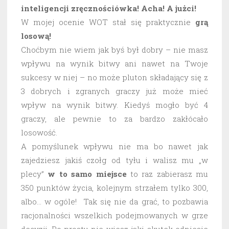
inteligencji zręcznościówka! Acha! A jużci!
W mojej ocenie WOT stał się praktycznie
grą
losową!
Choćbym nie wiem jak byś był dobry – nie masz
wpływu na wynik bitwy ani nawet na Twoje
sukcesy w niej – no może pluton składający się z
3 dobrych i zgranych graczy już może mieć
wpływ na wynik bitwy. Kiedyś mogło być 4
graczy, ale pewnie to za bardzo zakłócało
losowość.
A pomyślunek wpływu nie ma bo nawet jak
zajedziesz jakiś czołg od tyłu i walisz mu „w
plecy”
w to samo miejsce
to raz zabierasz mu
350 punktów życia, kolejnym strzałem tylko 300,
albo… w ogóle! Tak się nie da grać, to pozbawia
racjonalności wszelkich podejmowanych w grze