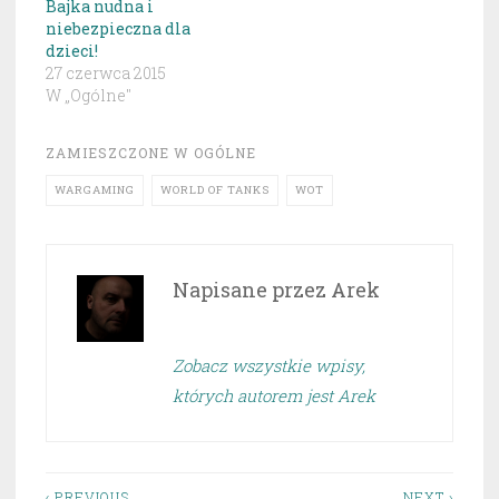
Bajka nudna i
niebezpieczna dla
dzieci!
27 czerwca 2015
W „Ogólne"
ZAMIESZCZONE W
OGÓLNE
WARGAMING
WORLD OF TANKS
WOT
Napisane przez
Arek
Zobacz wszystkie wpisy,
których autorem jest Arek
‹ PREVIOUS
NEXT ›