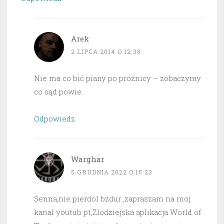
Arek
2 LIPCA 2014 O 12:38
Nie ma co bić piany po próżnicy – zobaczymy
co sąd powie.
Odpowiedz
Warghar
5 GRUDNIA 2022 O 15:23
Senna,nie pierdol bzdur ,zapraszam na moj
kanal youtub pt,Zlodziejska aplikacja World of