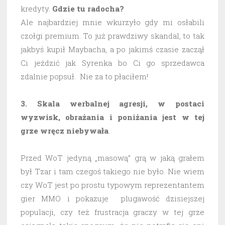
kredyty.
Gdzie tu radocha?
Ale najbardziej mnie wkurzyło gdy mi osłabili
czołgi premium. To już prawdziwy skandal, to tak
jakbyś kupił Maybacha, a po jakimś czasie zaczął
Ci jeździć jak Syrenka bo Ci go sprzedawca
zdalnie popsuł. Nie za to płaciłem!
3. Skala werbalnej agresji, w postaci
wyzwisk, obrażania i poniżania jest w tej
grze wręcz niebywała
.
Przed WoT jedyną „masową” grą w jaką grałem
był Tzar i tam czegoś takiego nie było. Nie wiem
czy WoT jest po prostu typowym reprezentantem
gier MMO i pokazuje plugawość dzisiejszej
populacji, czy też frustracja graczy w tej grze