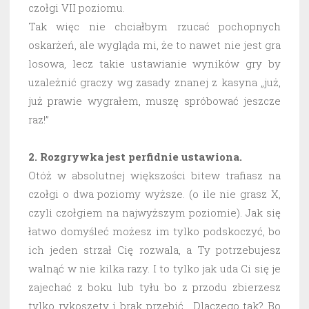
czołgi VII poziomu.
Tak więc nie chciałbym rzucać pochopnych
oskarżeń, ale wygląda mi, że to nawet nie jest gra
losowa, lecz takie ustawianie wyników gry by
uzależnić graczy wg zasady znanej z kasyna „już,
już prawie wygrałem, muszę spróbować jeszcze
raz!”
2. Rozgrywka jest perfidnie ustawiona.
Otóż w absolutnej większości bitew trafiasz na
czołgi o dwa poziomy wyższe. (o ile nie grasz X,
czyli czołgiem na najwyższym poziomie). Jak się
łatwo domyśleć możesz im tylko podskoczyć, bo
ich jeden strzał Cię rozwala, a Ty potrzebujesz
walnąć w nie kilka razy. I to tylko jak uda Ci się je
zajechać z boku lub tyłu bo z przodu zbierzesz
tylko rykoszety i brak przebić. Dlaczego tak? Bo