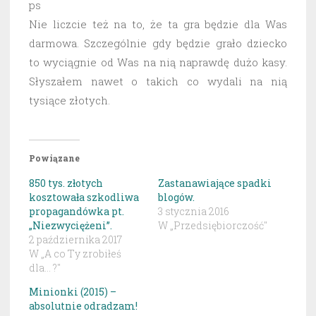
ps
Nie liczcie też na to, że ta gra będzie dla Was
darmowa. Szczególnie gdy będzie grało dziecko
to wyciągnie od Was na nią naprawdę dużo kasy.
Słyszałem nawet o takich co wydali na nią
tysiące złotych.
Powiązane
850 tys. złotych
Zastanawiające spadki
kosztowała szkodliwa
blogów.
propagandówka pt.
3 stycznia 2016
„Niezwyciężeni”.
W „Przedsiębiorczość"
2 października 2017
W „A co Ty zrobiłeś
dla... ?"
Minionki (2015) –
absolutnie odradzam!