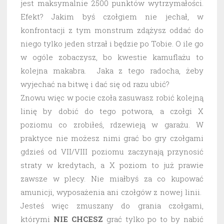
jest maksymalnie 2500 punktów wytrzymałości.
Efekt? Jakim byś czołgiem nie jechał, w
konfrontacji z tym monstrum zdążysz oddać do
niego tylko jeden strzał i będzie po Tobie. O ile go
w ogóle zobaczysz, bo kwestie kamuflażu to
kolejna makabra. Jaka z tego radocha, żeby
wyjechać na bitwę i dać się od razu ubić?
Znowu więc w pocie czoła zasuwasz robić kolejną
linię by dobić do tego potwora, a czołgi X
poziomu co zrobiłeś, rdzewieją w garażu. W
praktyce nie możesz nimi grać bo gry czołgami
gdzieś od VII/VIII poziomu zaczynają przynosić
straty w kredytach, a X poziom to już prawie
zawsze w plecy. Nie miałbyś za co kupować
amunicji, wyposażenia ani czołgów z nowej linii.
Jesteś więc zmuszany do grania czołgami,
którymi
NIE CHCESZ
grać tylko po to by nabić