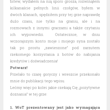
bitew, wydałem na nią sporo grosza, rozwinąłem
kilkanaście pełnych linii czołgów, byłem w
dwóch klanach, spędziłem przy tej grze naprawdę
dużo czasu, nie tylko na graniu, ale i na
rozmowach z innymi graczami a także czytaniu
ich wypowiedzi. Ostatecznie, w dniu
wczorajszym konto moje i mojego syna zostało
tak po prostu „zawieszone” pod zarzutem
rzekomego korzystania z botów do nabijania
kredytów i doświadczenia!
Potwarz!
Przelało to czarę goryczy i wreszcie przekonało
mnie do publikacji tego wpisu.
Lećmy więc po kolei jakie czekają Cię „pozytywne
doznania” w tej grze:
1. WoT prezentowany jest jako wymagająca