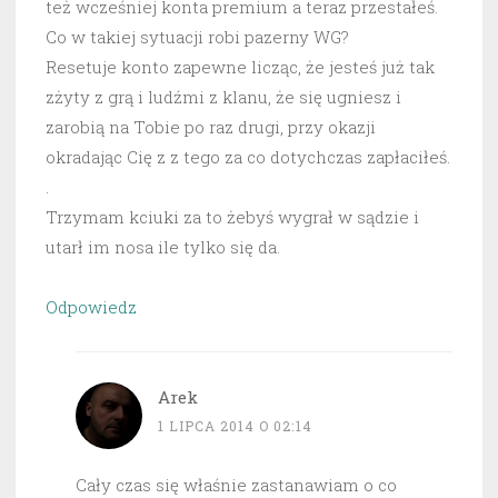
też wcześniej konta premium a teraz przestałeś.
Co w takiej sytuacji robi pazerny WG?
Resetuje konto zapewne licząc, że jesteś już tak
zżyty z grą i ludźmi z klanu, że się ugniesz i
zarobią na Tobie po raz drugi, przy okazji
okradając Cię z z tego za co dotychczas zapłaciłeś.
.
Trzymam kciuki za to żebyś wygrał w sądzie i
utarł im nosa ile tylko się da.
Odpowiedz
Arek
1 LIPCA 2014 O 02:14
Cały czas się właśnie zastanawiam o co