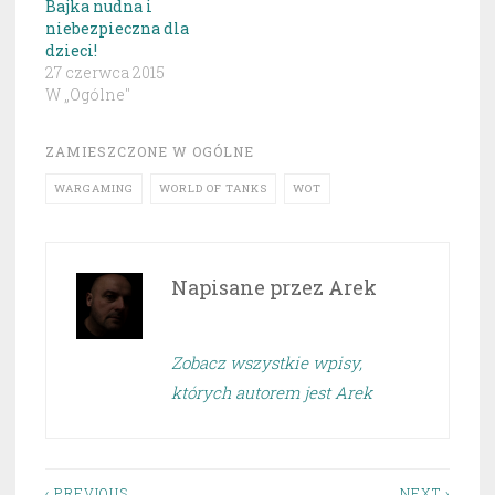
Bajka nudna i
niebezpieczna dla
dzieci!
27 czerwca 2015
W „Ogólne"
ZAMIESZCZONE W
OGÓLNE
WARGAMING
WORLD OF TANKS
WOT
Napisane przez
Arek
Zobacz wszystkie wpisy,
których autorem jest Arek
‹ PREVIOUS
NEXT ›