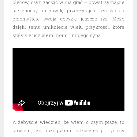
błędów, czyli zacząć w nią grać – powstrzymajcie
się choćby na chwilę, przeczytajcie ten wpis i
przemyślcie swoją decyzję jeszcze raz! Może
dzięki temu unikniecie wielu przykrości, które
stały się udziałem moim i mojego syna.
A żebyście wiedzieli, że wiem o czym piszę, to
powiem, że rozegrałem kilkadziesiąt tysięcy