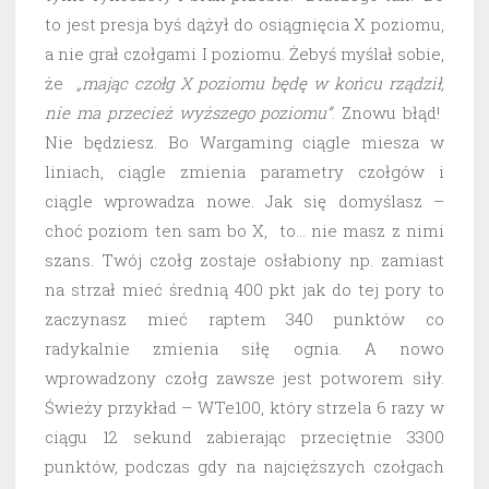
to jest presja byś dążył do osiągnięcia X poziomu,
a nie grał czołgami I poziomu. Żebyś myślał sobie,
że
„mając czołg X poziomu będę w końcu rządził,
nie ma przecież wyższego poziomu”
. Znowu błąd!
Nie będziesz. Bo Wargaming ciągle miesza w
liniach, ciągle zmienia parametry czołgów i
ciągle wprowadza nowe. Jak się domyślasz –
choć poziom ten sam bo X, to… nie masz z nimi
szans. Twój czołg zostaje osłabiony np. zamiast
na strzał mieć średnią 400 pkt jak do tej pory to
zaczynasz mieć raptem 340 punktów co
radykalnie zmienia siłę ognia. A nowo
wprowadzony czołg zawsze jest potworem siły.
Świeży przykład – WTe100, który strzela 6 razy w
ciągu 12 sekund zabierając przeciętnie 3300
punktów, podczas gdy na najcięższych czołgach