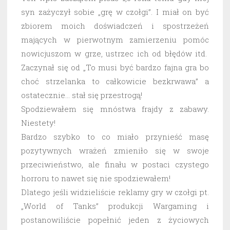
syn zażyczył sobie „grę w czołgi”. I miał on być
zbiorem moich doświadczeń i spostrzeżeń
mających w pierwotnym zamierzeniu pomóc
nowicjuszom w grze, ustrzec ich od błędów itd.
Zaczynał się od „To musi być bardzo fajna gra bo
choć strzelanka to całkowicie bezkrwawa” a
ostatecznie… stał się przestrogą!
Spodziewałem się mnóstwa frajdy z zabawy.
Niestety!
Bardzo szybko to co miało przynieść masę
pozytywnych wrażeń zmieniło się w swoje
przeciwieństwo, ale finału w postaci czystego
horroru to nawet się nie spodziewałem!
Dlatego jeśli widzieliście reklamy gry w czołgi pt.
„World of Tanks” produkcji Wargaming i
postanowiliście popełnić jeden z życiowych