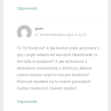
Odpowiedz
gosc
17 PAŹDZIERNIKA 2015 O 21:27
Co Ty bredzisz? A jak kiedyś stały automaty z
grą i nagle właściciel automat likwidował, to
też była to kradzież? A jak wchodzisz z
dzieckiem na karuzelę, z której po jakimś
czasie musisz zejść to też jest kradzież?
Przecież wydałeś na to realne pieniądze!
Ludzie zacznijcie czasem myśleć.
Odpowiedz