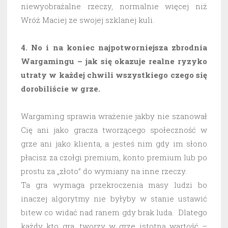
niewyobrażalne rzeczy, normalnie więcej niż
Wróż Maciej ze swojej szklanej kuli.
4. No i na koniec najpotworniejsza zbrodnia
Wargamingu – jak się okazuje realne ryzyko
utraty w każdej chwili wszystkiego czego się
dorobiliście w grze.
Wargaming sprawia wrażenie jakby nie szanował
Cię ani jako gracza tworzącego społeczność w
grze ani jako klienta, a jesteś nim gdy im słono
płacisz za czołgi premium, konto premium lub po
prostu za „złoto” do wymiany na inne rzeczy.
Ta gra wymaga przekroczenia masy ludzi bo
inaczej algorytmy nie byłyby w stanie ustawić
bitew co widać nad ranem gdy brak luda. Dlatego
każdy kto gra, tworzy w grze istotną wartość –