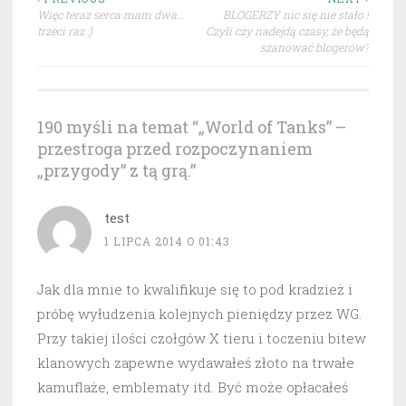
Nawigacja
Więc teraz serca mam dwa…
BLOGERZY nic się nie stało !
wpisu
trzeci raz :)
Czyli czy nadejdą czasy, że będą
szanować blogerów?
190 myśli na temat “
„World of Tanks” –
przestroga przed rozpoczynaniem
„przygody” z tą grą.
”
test
1 LIPCA 2014 O 01:43
Jak dla mnie to kwalifikuje się to pod kradzież i
próbę wyłudzenia kolejnych pieniędzy przez WG.
Przy takiej ilości czołgów X tieru i toczeniu bitew
klanowych zapewne wydawałeś złoto na trwałe
kamuflaże, emblematy itd. Być może opłacałeś