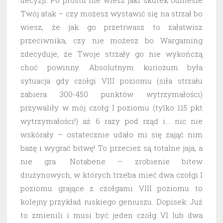
decyzji. Po prostu nie wiesz jaki skutek odniesie
Twój atak – czy możesz wystawić się na strzał bo
wiesz, że jak go przetrwasz to załatwisz
przeciwnika, czy nie możesz bo Wargaming
zdecyduje, że Twoje strzały go nie wykończą
choć powinny. Absolutnym kuriozum była
sytuacja gdy czołgi VIII poziomu (siła strzału
zabiera 300-450 punktów wytrzymałości)
przywaliły w mój czołg I poziomu (tylko 115 pkt
wytrzymałości!) aż 6 razy pod rząd i… nic nie
wskórały – ostatecznie udało mi się zająć nim
bazę i wygrać bitwę! To przecież są totalne jaja, a
nie gra. Notabene – zrobienie bitew
drużynowych, w których trzeba mieć dwa czołgi I
poziomu grające z czołgami VIII poziomu to
kolejny przykład ruskiego geniuszu. Dopisek: Już
to zmienili i musi być jeden czołg VI lub dwa