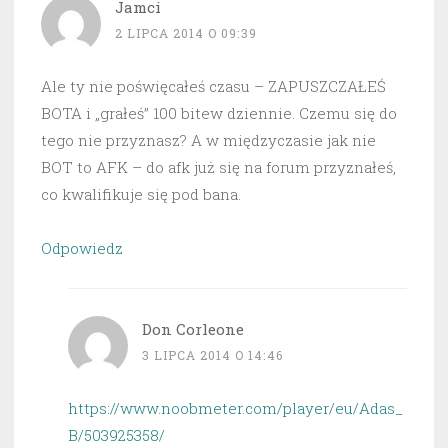
Jamci
2 LIPCA 2014 O 09:39
Ale ty nie poświęcałeś czasu – ZAPUSZCZAŁEŚ
BOTA i „grałeś” 100 bitew dziennie. Czemu się do
tego nie przyznasz? A w międzyczasie jak nie
BOT to AFK – do afk już się na forum przyznałeś,
co kwalifikuje się pod bana.
Odpowiedz
Don Corleone
3 LIPCA 2014 O 14:46
https://www.noobmeter.com/player/eu/Adas_
B/503925358/