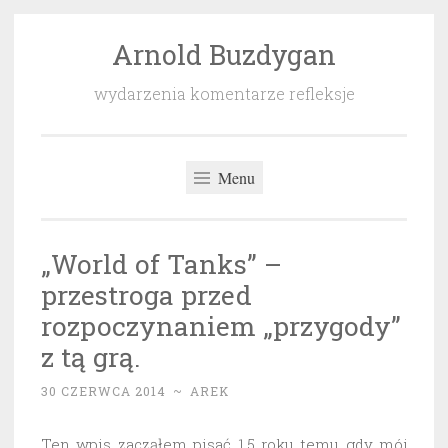
Arnold Buzdygan
Przeskocz
do
wydarzenia komentarze refleksje
treści
Menu
„World of Tanks” –
przestroga przed
rozpoczynaniem „przygody”
z tą grą.
30 CZERWCA 2014
~
AREK
Ten wpis zacząłem pisać 1,5 roku temu gdy mój