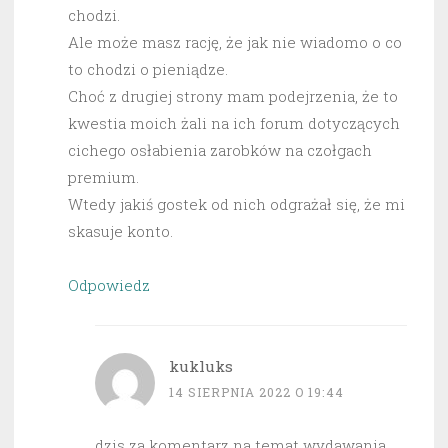
chodzi.
Ale może masz rację, że jak nie wiadomo o co
to chodzi o pieniądze.
Choć z drugiej strony mam podejrzenia, że to
kwestia moich żali na ich forum dotyczących
cichego osłabienia zarobków na czołgach
premium.
Wtedy jakiś gostek od nich odgrażał się, że mi
skasuje konto.
Odpowiedz
kukluks
14 SIERPNIA 2022 O 19:44
dzis za komentarz na temat wydawania