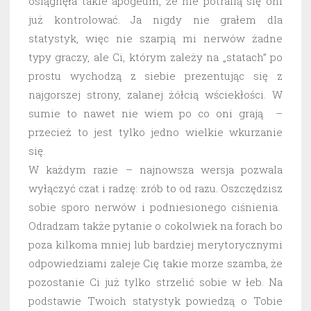
osiągnęła takie apogeum, że nie potrafią się oni
już kontrolować. Ja nigdy nie grałem dla
statystyk, więc nie szarpią mi nerwów żadne
typy graczy, ale Ci, którym zależy na „statach” po
prostu wychodzą z siebie prezentując się z
najgorszej strony, zalanej żółcią wściekłości. W
sumie to nawet nie wiem po co oni grają –
przecież to jest tylko jedno wielkie wkurzanie
się.
W każdym razie – najnowsza wersja pozwala
wyłączyć czat i radzę: zrób to od razu. Oszczędzisz
sobie sporo nerwów i podniesionego ciśnienia.
Odradzam także pytanie o cokolwiek na forach bo
poza kilkoma mniej lub bardziej merytorycznymi
odpowiedziami zaleje Cię takie morze szamba, że
pozostanie Ci już tylko strzelić sobie w łeb. Na
podstawie Twoich statystyk powiedzą o Tobie