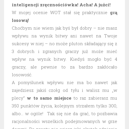
inteligencji zręcznościówka! Acha! A jużci!
W mojej ocenie WOT stał się praktycznie
grą
losową!
Choćbym nie wiem jak byś był dobry – nie masz
wpływu na wynik bitwy ani nawet na Twoje
sukcesy w niej – no może pluton składający się z
3 dobrych i zgranych graczy już może mieć
wpływ na wynik bitwy. Kiedyś mogło być 4
graczy, ale pewnie to za bardzo zakłócało
losowość.
A pomyślunek wpływu nie ma bo nawet jak
zajedziesz jakiś czołg od tyłu i walisz mu „w
plecy”
w to samo miejsce
to raz zabierasz mu
350 punktów życia, kolejnym strzałem tylko 300,
albo… w ogóle! Tak się nie da grać, to pozbawia
racjonalności wszelkich podejmowanych w grze