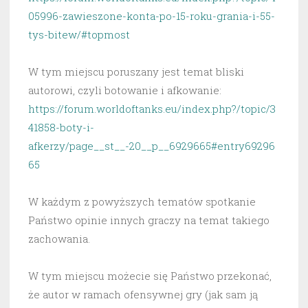
05996-zawieszone-konta-po-15-roku-grania-i-55-
tys-bitew/#topmost
W tym miejscu poruszany jest temat bliski
autorowi, czyli botowanie i afkowanie:
https://forum.worldoftanks.eu/index.php?/topic/3
41858-boty-i-
afkerzy/page__st__-20__p__6929665#entry69296
65
W każdym z powyższych tematów spotkanie
Państwo opinie innych graczy na temat takiego
zachowania.
W tym miejscu możecie się Państwo przekonać,
że autor w ramach ofensywnej gry (jak sam ją