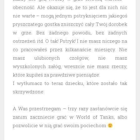
obecność. Ale okazuje się, że to jest dla nich nic
nie warte – mogą jednym pstryknięciem jakiegoś
pryszczatego gostka zniszczyć cały Twój dorobek
w grze. Bez żadnego powodu, bez żadnych
ostrzeżeń itd. O tak! Pstryk! I nie masz niczego na
co pracowałeś przez kilkanaście miesięcy. Nie
masz ulubionych czołgów, nie masz
wyszkolonych załóg, wreszcie nie masz rzeczy,
które kupiłeś za prawdziwe pieniądze.
I wytłumacz to teraz dziecku, które zostało tak
skrzywdzone.
A Was przestrzegam – trzy razy zastanówcie się
zanim zaczniecie grać w World of Tanks, albo
pozwolicie w nią grać swoim pociechom