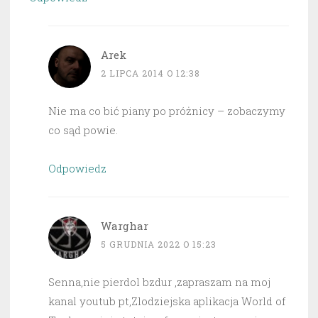
Arek
2 LIPCA 2014 O 12:38
Nie ma co bić piany po próżnicy – zobaczymy
co sąd powie.
Odpowiedz
Warghar
5 GRUDNIA 2022 O 15:23
Senna,nie pierdol bzdur ,zapraszam na moj
kanal youtub pt,Zlodziejska aplikacja World of