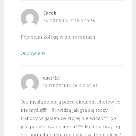
Jacek
24 GRUDNIA 2018 O 09:56
Popieram kolegę w stu rocentach
Odpowiedz
asertht
13 WRZEŚNIA 2019 O 22:07
Oni myślą że mają przed ekranem idiotów co
nie myślą!!!!!!!!!!!!! i widzą jak gra się toczy!!!!!!
trafiony w gąsienice której nie widać??? po
jest poniżej wzniesienia???? Moderatorzy tej
gry normalnie robią ustawki i za to im płacą!!!