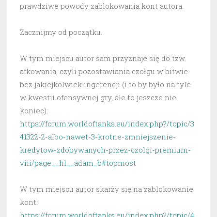
prawdziwe powody zablokowania kont autora.
Zacznijmy od początku.
W tym miejscu autor sam przyznaje się do tzw.
afkowania, czyli pozostawiania czołgu w bitwie
bez jakiejkolwiek ingerencji (i to by było na tyle
w kwestii ofensywnej gry, ale to jeszcze nie
koniec):
https://forum.worldoftanks.eu/index.php?/topic/3
41322-2-albo-nawet-3-krotne-zmniejszenie-
kredytow-zdobywanych-przez-czolgi-premium-
viii/page__hl__adam_b#topmost
W tym miejscu autor skarży się na zablokowanie
kont:
https://forum.worldoftanks.eu/index.php?/topic/4