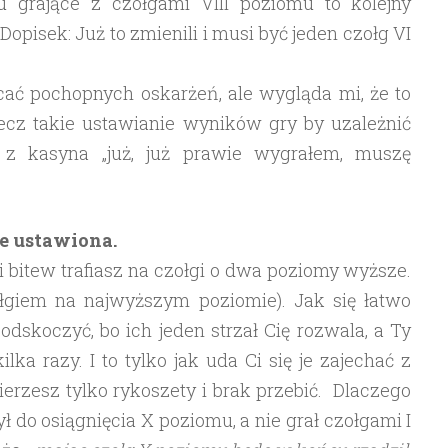
 grające z czołgami VIII poziomu to kolejny
opisek: Już to zmienili i musi być jeden czołg VI
cać pochopnych oskarżeń, ale wygląda mi, że to
lecz takie ustawianie wyników gry by uzależnić
z kasyna „już, już prawie wygrałem, muszę
ie ustawiona.
i bitew trafiasz na czołgi o dwa poziomy wyższe.
zołgiem na najwyższym poziomie). Jak się łatwo
dskoczyć, bo ich jeden strzał Cię rozwala, a Ty
lka razy. I to tylko jak uda Ci się je zajechać z
ierzesz tylko rykoszety i brak przebić. Dlaczego
żył do osiągnięcia X poziomu, a nie grał czołgami I