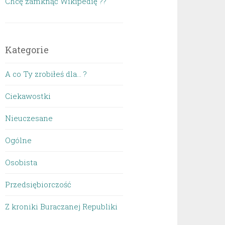
Chcę zamknąć Wikipedię ??
Kategorie
A co Ty zrobiłeś dla… ?
Ciekawostki
Nieuczesane
Ogólne
Osobista
Przedsiębiorczość
Z kroniki Buraczanej Republiki