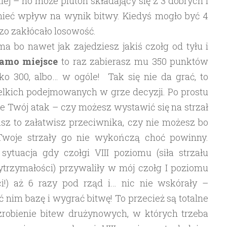
ej – no może pluton składający się z 3 dobrych i
ieć wpływ na wynik bitwy. Kiedyś mogło być 4
dzo zakłócało losowość.
 bo nawet jak zajedziesz jakiś czołg od tyłu i
samo miejsce
to raz zabierasz mu 350 punktów
lko 300, albo… w ogóle! Tak się nie da grać, to
elkich podejmowanych w grze decyzji. Po prostu
ie Twój atak – czy możesz wystawić się na strzał
asz to załatwisz przeciwnika, czy nie możesz bo
Twoje strzały go nie wykończą choć powinny.
ytuacja gdy czołgi VIII poziomu (siła strzału
trzymałości) przywaliły w mój czołg I poziomu
ci!) aż 6 razy pod rząd i… nic nie wskórały –
ć nim bazę i wygrać bitwę! To przecież są totalne
 zrobienie bitew drużynowych, w których trzeba