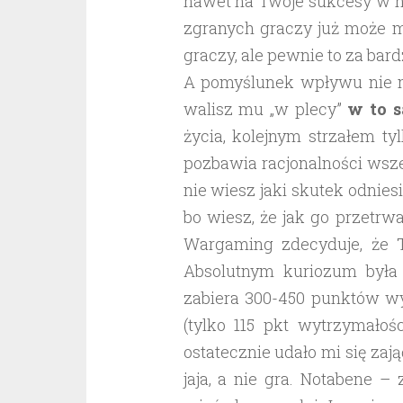
nawet na Twoje sukcesy w ni
zgranych graczy już może m
graczy, ale pewnie to za bar
A pomyślunek wpływu nie ma
walisz mu „w plecy”
w to 
życia, kolejnym strzałem ty
pozbawia racjonalności wsz
nie wiesz jaki skutek odnies
bo wiesz, że jak go przetrw
Wargaming zdecyduje, że 
Absolutnym kuriozum była s
zabiera 300-450 punktów wy
(tylko 115 pkt wytrzymałoś
ostatecznie udało mi się zają
jaja, a nie gra. Notabene –