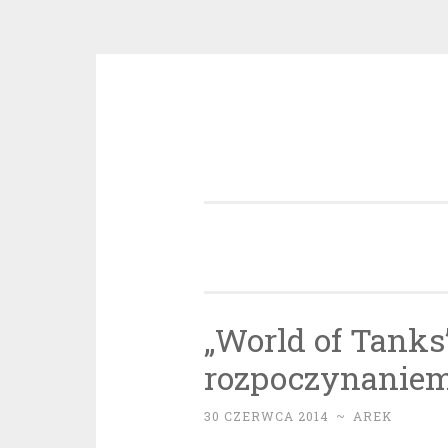
Przeskocz
do
treści
„World of Tanks
rozpoczynaniem 
30 CZERWCA 2014
~
AREK