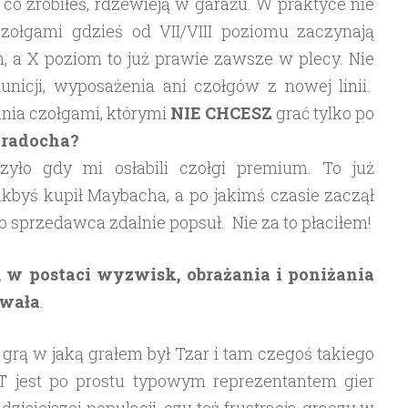
 co zrobiłeś, rdzewieją w garażu. W praktyce nie
zołgami gdzieś od VII/VIII poziomu zaczynają
h, a X poziom to już prawie zawsze w plecy. Nie
icji, wyposażenia ani czołgów z nowej linii.
nia czołgami, którymi
NIE CHCESZ
grać tylko po
 radocha?
zyło gdy mi osłabili czołgi premium. To już
akbyś kupił Maybacha, a po jakimś czasie zaczął
go sprzedawca zdalnie popsuł. Nie za to płaciłem!
i, w postaci wyzwisk, obrażania i poniżania
ywała
.
rą w jaką grałem był Tzar i tam czegoś takiego
T jest po prostu typowym reprezentantem gier
isiejszej populacji, czy też frustracja graczy w