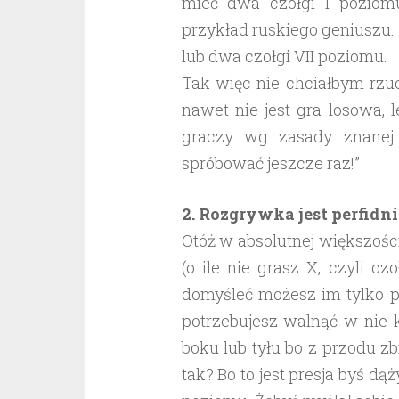
mieć dwa czołgi I poziomu
przykład ruskiego geniuszu. D
lub dwa czołgi VII poziomu.
Tak więc nie chciałbym rzu
nawet nie jest gra losowa, 
graczy wg zasady znanej 
spróbować jeszcze raz!”
2. Rozgrywka jest perfidn
Otóż w absolutnej większośc
(o ile nie grasz X, czyli c
domyśleć możesz im tylko po
potrzebujesz walnąć w nie ki
boku lub tyłu bo z przodu zb
tak? Bo to jest presja byś dą