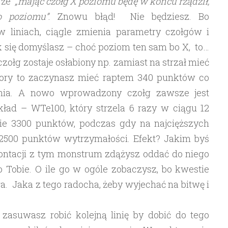
, że
„mając czołg X poziomu będę w końcu rządził,
o poziomu”
. Znowu błąd! Nie będziesz. Bo
 liniach, ciągle zmienia parametry czołgów i
 się domyślasz – choć poziom ten sam bo X, to…
zołg zostaje osłabiony np. zamiast na strzał mieć
 pory to zaczynasz mieć raptem 340 punktów co
ognia. A nowo wprowadzony czołg zawsze jest
kład – WTe100, który strzela 6 razy w ciągu 12
nie 3300 punktów, podczas gdy na najcięższych
2500 punktów wytrzymałości. Efekt? Jakim byś
rontacji z tym monstrum zdążysz oddać do niego
po Tobie. O ile go w ogóle zobaczysz, bo kwestie
a. Jaka z tego radocha, żeby wyjechać na bitwę i
asuwasz robić kolejną linię by dobić do tego