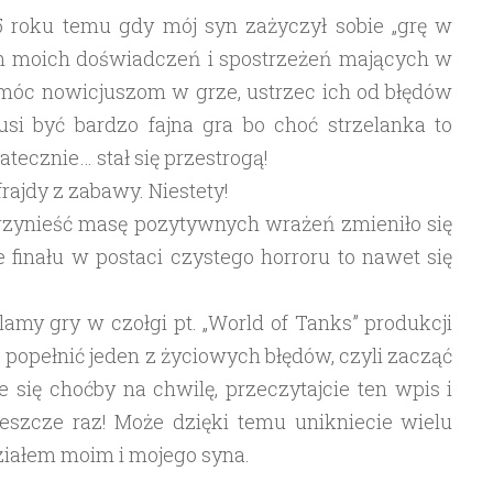
5 roku temu gdy mój syn zażyczył sobie „grę w
rem moich doświadczeń i spostrzeżeń mających w
óc nowicjuszom w grze, ustrzec ich od błędów
usi być bardzo fajna gra bo choć strzelanka to
tecznie… stał się przestrogą!
ajdy z zabawy. Niestety!
przynieść masę pozytywnych wrażeń zmieniło się
 finału w postaci czystego horroru to nawet się
klamy gry w czołgi pt. „World of Tanks” produkcji
 popełnić jeden z życiowych błędów, czyli zacząć
 się choćby na chwilę, przeczytajcie ten wpis i
jeszcze raz! Może dzięki temu unikniecie wielu
udziałem moim i mojego syna.