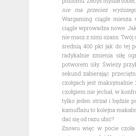
poziomu. Żebyś myślał sobie
nie ma przecież wyższeg
Wargaming ciągle miesza w
ciągle wprowadza nowe. Jak
nie masz z nimi szans. Twój c
średnią 400 pkt jak do tej
radykalnie zmienia siłę 
potworem siły. Świeży przy
sekund zabierając przecięt
czołgach jest maksymalnie 
czołgiem nie jechał, w konf
tylko jeden strzał i będzie 
kamuflażu to kolejna makabr
dać się od razu ubić?
Znowu więc w pocie czoła z