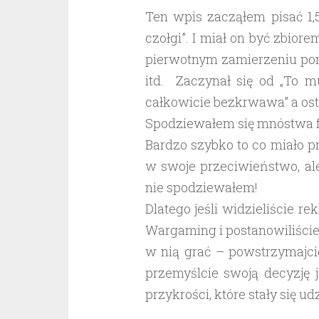
Ten wpis zacząłem pisać 1,
czołgi”. I miał on być zbio
pierwotnym zamierzeniu pom
itd. Zaczynał się od „To m
całkowicie bezkrwawa” a osta
Spodziewałem się mnóstwa fr
Bardzo szybko to co miało 
w swoje przeciwieństwo, ale
nie spodziewałem!
Dlatego jeśli widzieliście re
Wargaming i postanowiliście
w nią grać – powstrzymajcie
przemyślcie swoją decyzję 
przykrości, które stały się 