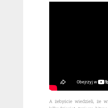
A żebyście wiedzieli, że 