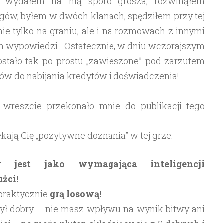
ew, wydałem na nią sporo grosza, rozwinąłem
ołgów, byłem w dwóch klanach, spędziłem przy tej
ie tylko na graniu, ale i na rozmowach z innymi
ch wypowiedzi. Ostatecznie, w dniu wczorajszym
ostało tak po prostu „zawieszone” pod zarzutem
ów do nabijania kredytów i doświadczenia!
i wreszcie przekonało mnie do publikacji tego
ekają Cię „pozytywne doznania” w tej grze:
 jest jako wymagająca inteligencji
żci!
 praktycznie
grą losową!
ył dobry – nie masz wpływu na wynik bitwy ani