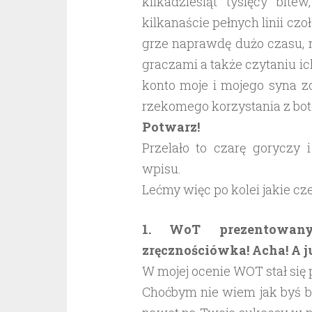
kilkadziesiąt tysięcy bit
kilkanaście pełnych linii cz
grze naprawdę dużo czasu, n
graczami a także czytaniu i
konto moje i mojego syna z
rzekomego korzystania z bot
Potwarz!
Przelało to czarę goryczy 
wpisu.
Lećmy więc po kolei jakie cz
1. WoT prezentowany
zręcznościówka! Acha! A ju
W mojej ocenie WOT stał się
Choćbym nie wiem jak byś b