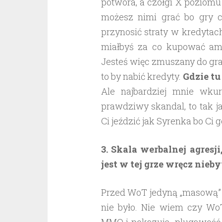
potwora, a czołgi X poziomu
możesz nimi grać bo gry c
przynosić straty w kredytac
miałbyś za co kupować amun
Jesteś więc zmuszany do gra
to by nabić kredyty.
Gdzie tu
Ale najbardziej mnie wkur
prawdziwy skandal, to tak j
Ci jeździć jak Syrenka bo Ci 
3. Skala werbalnej agresj
jest w tej grze wręcz nieb
Przed WoT jedyną „masową” g
nie było. Nie wiem czy Wo
MMO i pokazuje plugawość dz