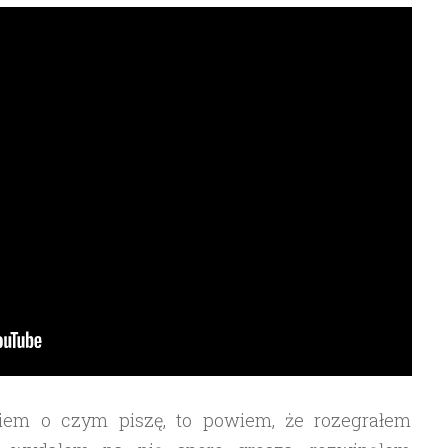
wiem o czym piszę, to powiem, że rozegrałem