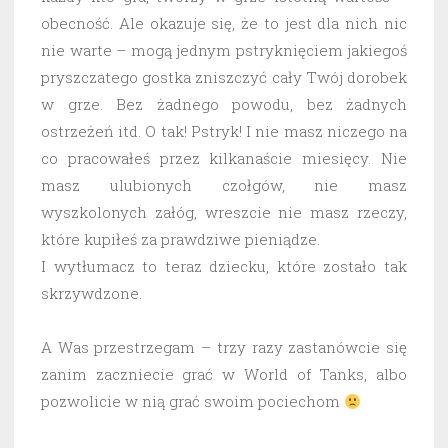
obecność. Ale okazuje się, że to jest dla nich nic
nie warte – mogą jednym pstryknięciem jakiegoś
pryszczatego gostka zniszczyć cały Twój dorobek
w grze. Bez żadnego powodu, bez żadnych
ostrzeżeń itd. O tak! Pstryk! I nie masz niczego na
co pracowałeś przez kilkanaście miesięcy. Nie
masz ulubionych czołgów, nie masz
wyszkolonych załóg, wreszcie nie masz rzeczy,
które kupiłeś za prawdziwe pieniądze.
I wytłumacz to teraz dziecku, które zostało tak
skrzywdzone.
A Was przestrzegam – trzy razy zastanówcie się
zanim zaczniecie grać w World of Tanks, albo
pozwolicie w nią grać swoim pociechom