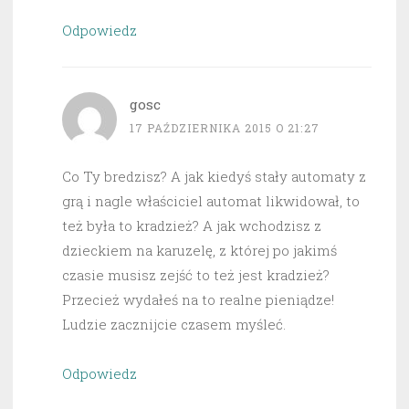
Odpowiedz
gosc
17 PAŹDZIERNIKA 2015 O 21:27
Co Ty bredzisz? A jak kiedyś stały automaty z
grą i nagle właściciel automat likwidował, to
też była to kradzież? A jak wchodzisz z
dzieckiem na karuzelę, z której po jakimś
czasie musisz zejść to też jest kradzież?
Przecież wydałeś na to realne pieniądze!
Ludzie zacznijcie czasem myśleć.
Odpowiedz