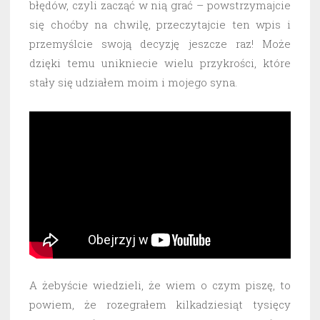
błędów, czyli zacząć w nią grać – powstrzymajcie
się choćby na chwilę, przeczytajcie ten wpis i
przemyślcie swoją decyzję jeszcze raz! Może
dzięki temu unikniecie wielu przykrości, które
stały się udziałem moim i mojego syna.
A żebyście wiedzieli, że wiem o czym piszę, to
powiem, że rozegrałem kilkadziesiąt tysięcy