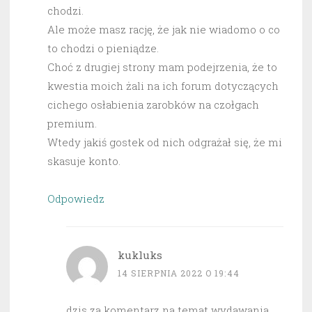
chodzi.
Ale może masz rację, że jak nie wiadomo o co
to chodzi o pieniądze.
Choć z drugiej strony mam podejrzenia, że to
kwestia moich żali na ich forum dotyczących
cichego osłabienia zarobków na czołgach
premium.
Wtedy jakiś gostek od nich odgrażał się, że mi
skasuje konto.
Odpowiedz
kukluks
14 SIERPNIA 2022 O 19:44
dzis za komentarz na temat wydawania