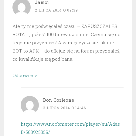
Jamci
2 LIPCA 2014 O 09:39
Ale ty nie poświęcałeś czasu – ZAPUSZCZAŁEŚ
BOTA i „grałeś” 100 bitew dziennie. Czemu się do
tego nie przyznasz? A w międzyczasie jak nie
BOT to AFK – do afk już się na forum przyznałeś,
co kwalifikuje się pod bana.
Odpowiedz
Don Corleone
3 LIPCA 2014 O 14:46
https://www.noobmeter.com/player/eu/Adas_
B/503925358/