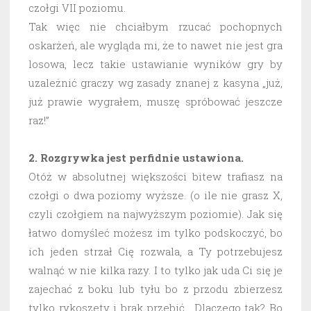
czołgi VII poziomu.
Tak więc nie chciałbym rzucać pochopnych
oskarżeń, ale wygląda mi, że to nawet nie jest gra
losowa, lecz takie ustawianie wyników gry by
uzależnić graczy wg zasady znanej z kasyna „już,
już prawie wygrałem, muszę spróbować jeszcze
raz!”
2. Rozgrywka jest perfidnie ustawiona.
Otóż w absolutnej większości bitew trafiasz na
czołgi o dwa poziomy wyższe. (o ile nie grasz X,
czyli czołgiem na najwyższym poziomie). Jak się
łatwo domyśleć możesz im tylko podskoczyć, bo
ich jeden strzał Cię rozwala, a Ty potrzebujesz
walnąć w nie kilka razy. I to tylko jak uda Ci się je
zajechać z boku lub tyłu bo z przodu zbierzesz
tylko rykoszety i brak przebić. Dlaczego tak? Bo