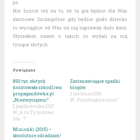
ps
Nie liczcie też na to, że ta gra będzie dla Was
darmowa. Szczególnie gdy będzie grało dziecko
to wyciągnie od Was na nią naprawdę dużo kasy.
Słyszałem nawet o takich co wydali na nią
tysiące złotych.
Powiązane
850 tys. złotych
Zastanawiające spadki
kosztowała szkodliwa
blogów.
propagandówka pt.
3 stycznia 2016
„Niezwyciężeni”.
W „Przedsiębiorczość"
2 października 2017
W „A co Ty zrobiłeś
dla... ?"
Minionki (2015) –
absolutnie odradzam!