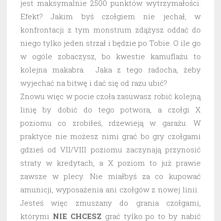
jest maksymalnie 2500 punktów wytrzymałości.
Efekt? Jakim byś czołgiem nie jechał, w
konfrontacji z tym monstrum zdążysz oddać do
niego tylko jeden strzał i będzie po Tobie. O ile go
w ogóle zobaczysz, bo kwestie kamuflażu to
kolejna makabra. Jaka z tego radocha, żeby
wyjechać na bitwę i dać się od razu ubić?
Znowu więc w pocie czoła zasuwasz robić kolejną
linię by dobić do tego potwora, a czołgi X
poziomu co zrobiłeś, rdzewieją w garażu. W
praktyce nie możesz nimi grać bo gry czołgami
gdzieś od VII/VIII poziomu zaczynają przynosić
straty w kredytach, a X poziom to już prawie
zawsze w plecy. Nie miałbyś za co kupować
amunicji, wyposażenia ani czołgów z nowej linii.
Jesteś więc zmuszany do grania czołgami,
którymi
NIE CHCESZ
grać tylko po to by nabić