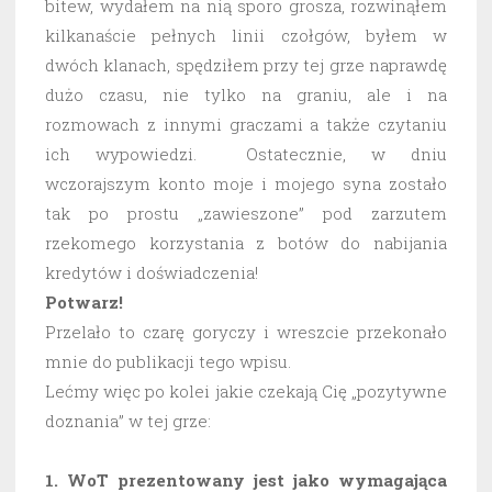
bitew, wydałem na nią sporo grosza, rozwinąłem
kilkanaście pełnych linii czołgów, byłem w
dwóch klanach, spędziłem przy tej grze naprawdę
dużo czasu, nie tylko na graniu, ale i na
rozmowach z innymi graczami a także czytaniu
ich wypowiedzi. Ostatecznie, w dniu
wczorajszym konto moje i mojego syna zostało
tak po prostu „zawieszone” pod zarzutem
rzekomego korzystania z botów do nabijania
kredytów i doświadczenia!
Potwarz!
Przelało to czarę goryczy i wreszcie przekonało
mnie do publikacji tego wpisu.
Lećmy więc po kolei jakie czekają Cię „pozytywne
doznania” w tej grze:
1. WoT prezentowany jest jako wymagająca