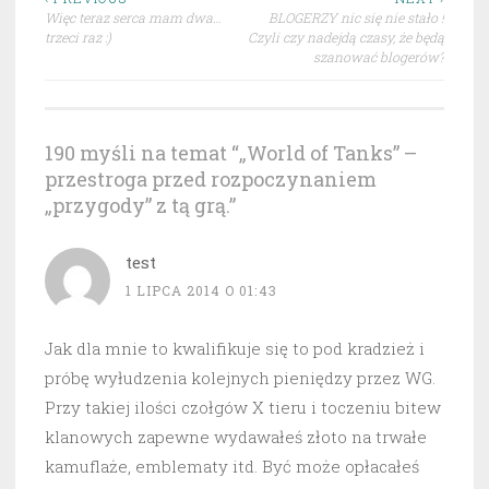
Nawigacja
Więc teraz serca mam dwa…
BLOGERZY nic się nie stało !
wpisu
trzeci raz :)
Czyli czy nadejdą czasy, że będą
szanować blogerów?
190 myśli na temat “
„World of Tanks” –
przestroga przed rozpoczynaniem
„przygody” z tą grą.
”
test
1 LIPCA 2014 O 01:43
Jak dla mnie to kwalifikuje się to pod kradzież i
próbę wyłudzenia kolejnych pieniędzy przez WG.
Przy takiej ilości czołgów X tieru i toczeniu bitew
klanowych zapewne wydawałeś złoto na trwałe
kamuflaże, emblematy itd. Być może opłacałeś