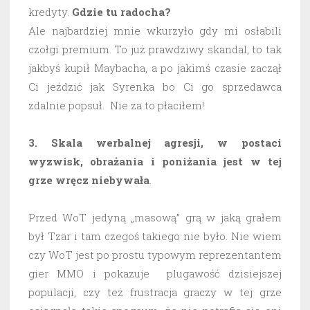
kredyty.
Gdzie tu radocha?
Ale najbardziej mnie wkurzyło gdy mi osłabili
czołgi premium. To już prawdziwy skandal, to tak
jakbyś kupił Maybacha, a po jakimś czasie zaczął
Ci jeździć jak Syrenka bo Ci go sprzedawca
zdalnie popsuł. Nie za to płaciłem!
3. Skala werbalnej agresji, w postaci
wyzwisk, obrażania i poniżania jest w tej
grze wręcz niebywała
.
Przed WoT jedyną „masową” grą w jaką grałem
był Tzar i tam czegoś takiego nie było. Nie wiem
czy WoT jest po prostu typowym reprezentantem
gier MMO i pokazuje plugawość dzisiejszej
populacji, czy też frustracja graczy w tej grze