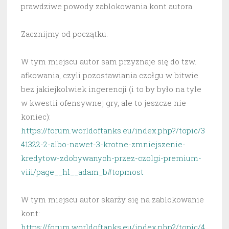
prawdziwe powody zablokowania kont autora.
Zacznijmy od początku.
W tym miejscu autor sam przyznaje się do tzw.
afkowania, czyli pozostawiania czołgu w bitwie
bez jakiejkolwiek ingerencji (i to by było na tyle
w kwestii ofensywnej gry, ale to jeszcze nie
koniec):
https://forum.worldoftanks.eu/index.php?/topic/3
41322-2-albo-nawet-3-krotne-zmniejszenie-
kredytow-zdobywanych-przez-czolgi-premium-
viii/page__hl__adam_b#topmost
W tym miejscu autor skarży się na zablokowanie
kont:
https://forum.worldoftanks.eu/index.php?/topic/4