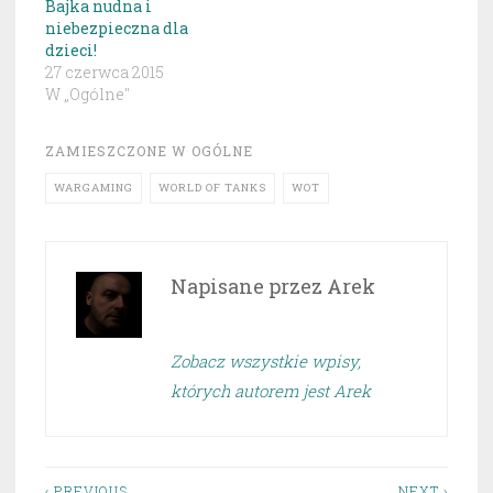
Bajka nudna i
niebezpieczna dla
dzieci!
27 czerwca 2015
W „Ogólne"
ZAMIESZCZONE W
OGÓLNE
WARGAMING
WORLD OF TANKS
WOT
Napisane przez
Arek
Zobacz wszystkie wpisy,
których autorem jest Arek
‹ PREVIOUS
NEXT ›