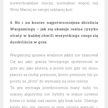
niewyobrażalne rzeczy, normalnie więcej niż
Wróż Maciej ze swojej szklanej kuli.
4. No i na koniec najpotworniejsza zbrodnia
Wargamingu – jak się okazuje realne ryzyko
utraty w każdej chwili wszystkiego czego się
dorobiliście w grze.
Wargaming sprawia wrażenie jakby nie szanował
Cię ani jako gracza tworzącego społeczność w
grze ani jako klienta, a jesteś nim gdy im słono
płacisz za czołgi premium, konto premium lub po
prostu za „złoto” do wymiany na inne rzeczy.
Ta gra wymaga przekroczenia masy ludzi bo
inaczej algorytmy nie byłyby w stanie ustawić
bitew co widać nad ranem gdy brak luda. Dlatego
każdy kto gra, tworzy w grze istotną wartość –