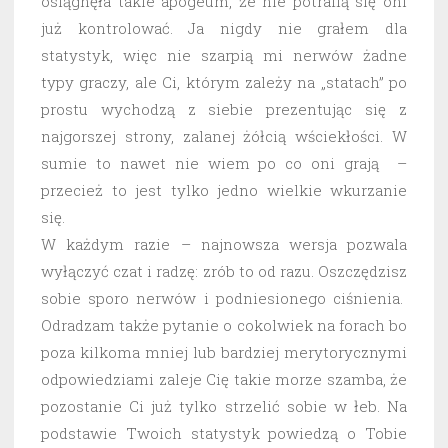
osiągnęła takie apogeum, że nie potrafią się oni
już kontrolować. Ja nigdy nie grałem dla
statystyk, więc nie szarpią mi nerwów żadne
typy graczy, ale Ci, którym zależy na „statach” po
prostu wychodzą z siebie prezentując się z
najgorszej strony, zalanej żółcią wściekłości. W
sumie to nawet nie wiem po co oni grają –
przecież to jest tylko jedno wielkie wkurzanie
się.
W każdym razie – najnowsza wersja pozwala
wyłączyć czat i radzę: zrób to od razu. Oszczędzisz
sobie sporo nerwów i podniesionego ciśnienia.
Odradzam także pytanie o cokolwiek na forach bo
poza kilkoma mniej lub bardziej merytorycznymi
odpowiedziami zaleje Cię takie morze szamba, że
pozostanie Ci już tylko strzelić sobie w łeb. Na
podstawie Twoich statystyk powiedzą o Tobie