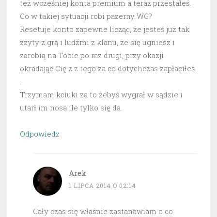
też wcześniej konta premium a teraz przestałeś.
Co w takiej sytuacji robi pazerny WG?
Resetuje konto zapewne licząc, że jesteś już tak
zżyty z grą i ludźmi z klanu, że się ugniesz i
zarobią na Tobie po raz drugi, przy okazji
okradając Cię z z tego za co dotychczas zapłaciłeś.
.
Trzymam kciuki za to żebyś wygrał w sądzie i
utarł im nosa ile tylko się da.
Odpowiedz
Arek
1 LIPCA 2014 O 02:14
Cały czas się właśnie zastanawiam o co