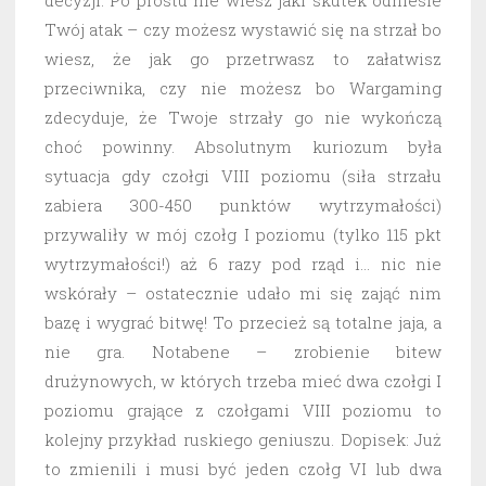
decyzji. Po prostu nie wiesz jaki skutek odniesie
Twój atak – czy możesz wystawić się na strzał bo
wiesz, że jak go przetrwasz to załatwisz
przeciwnika, czy nie możesz bo Wargaming
zdecyduje, że Twoje strzały go nie wykończą
choć powinny. Absolutnym kuriozum była
sytuacja gdy czołgi VIII poziomu (siła strzału
zabiera 300-450 punktów wytrzymałości)
przywaliły w mój czołg I poziomu (tylko 115 pkt
wytrzymałości!) aż 6 razy pod rząd i… nic nie
wskórały – ostatecznie udało mi się zająć nim
bazę i wygrać bitwę! To przecież są totalne jaja, a
nie gra. Notabene – zrobienie bitew
drużynowych, w których trzeba mieć dwa czołgi I
poziomu grające z czołgami VIII poziomu to
kolejny przykład ruskiego geniuszu. Dopisek: Już
to zmienili i musi być jeden czołg VI lub dwa