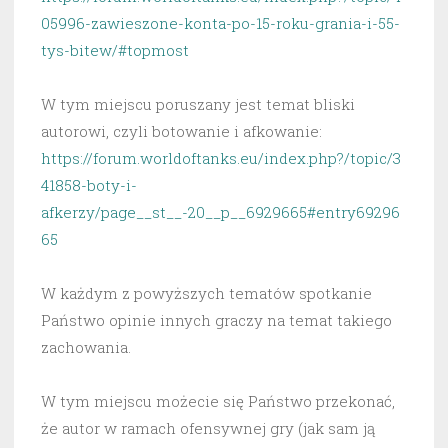
05996-zawieszone-konta-po-15-roku-grania-i-55-
tys-bitew/#topmost
W tym miejscu poruszany jest temat bliski
autorowi, czyli botowanie i afkowanie:
https://forum.worldoftanks.eu/index.php?/topic/3
41858-boty-i-
afkerzy/page__st__-20__p__6929665#entry69296
65
W każdym z powyższych tematów spotkanie
Państwo opinie innych graczy na temat takiego
zachowania.
W tym miejscu możecie się Państwo przekonać,
że autor w ramach ofensywnej gry (jak sam ją