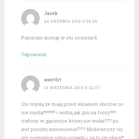
Jacek
24 GRUDNIA 2018 O 09:56
Popieram kolegę w stu rocentach
Odpowiedz
asertht
13 WRZEŚNIA 2019 O 22:07
Oni myślą że mają przed ekranem idiotów co
nie myślą!!!!!!!!!!!!! i widzą jak gra się toczy!!!!!!
trafiony w gąsienice której nie widać??? po
jest poniżej wzniesienia???? Moderatorzy tej
gry normalnie robią ustawki i za to im płacą!!!