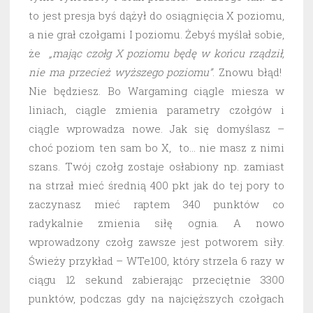
to jest presja byś dążył do osiągnięcia X poziomu,
a nie grał czołgami I poziomu. Żebyś myślał sobie,
że
„mając czołg X poziomu będę w końcu rządził,
nie ma przecież wyższego poziomu”
. Znowu błąd!
Nie będziesz. Bo Wargaming ciągle miesza w
liniach, ciągle zmienia parametry czołgów i
ciągle wprowadza nowe. Jak się domyślasz –
choć poziom ten sam bo X, to… nie masz z nimi
szans. Twój czołg zostaje osłabiony np. zamiast
na strzał mieć średnią 400 pkt jak do tej pory to
zaczynasz mieć raptem 340 punktów co
radykalnie zmienia siłę ognia. A nowo
wprowadzony czołg zawsze jest potworem siły.
Świeży przykład – WTe100, który strzela 6 razy w
ciągu 12 sekund zabierając przeciętnie 3300
punktów, podczas gdy na najcięższych czołgach