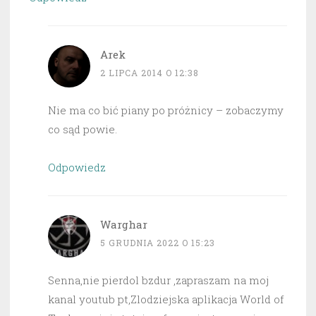
Arek
2 LIPCA 2014 O 12:38
Nie ma co bić piany po próżnicy – zobaczymy
co sąd powie.
Odpowiedz
Warghar
5 GRUDNIA 2022 O 15:23
Senna,nie pierdol bzdur ,zapraszam na moj
kanal youtub pt,Zlodziejska aplikacja World of