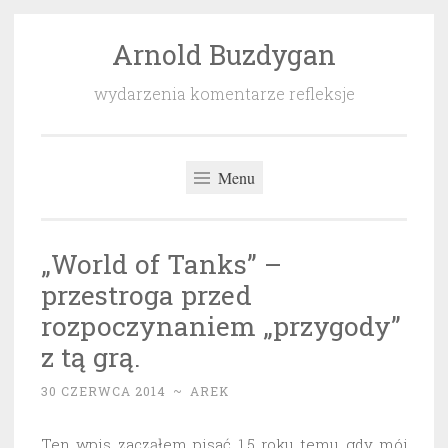
Arnold Buzdygan
Przeskocz
do
wydarzenia komentarze refleksje
treści
Menu
„World of Tanks” –
przestroga przed
rozpoczynaniem „przygody”
z tą grą.
30 CZERWCA 2014
~
AREK
Ten wpis zacząłem pisać 1,5 roku temu gdy mój