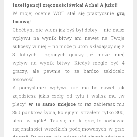
inteligencji zręcznościówka! Acha! A jużci!
W mojej ocenie WOT stał się praktycznie
grą
losową!
Choćbym nie wiem jak byś był dobry – nie masz
wpływu na wynik bitwy ani nawet na Twoje
sukcesy w niej – no może pluton składający się z
3 dobrych i zgranych graczy już może mieć
wpływ na wynik bitwy. Kiedyś mogło być 4
graczy, ale pewnie to za bardzo zakłócało
losowość.
A pomyślunek wpływu nie ma bo nawet jak
zajedziesz jakiś czołg od tyłu i walisz mu „w
plecy”
w to samo miejsce
to raz zabierasz mu
350 punktów życia, kolejnym strzałem tylko 300,
albo… w ogóle! Tak się nie da grać, to pozbawia
racjonalności wszelkich podejmowanych w grze