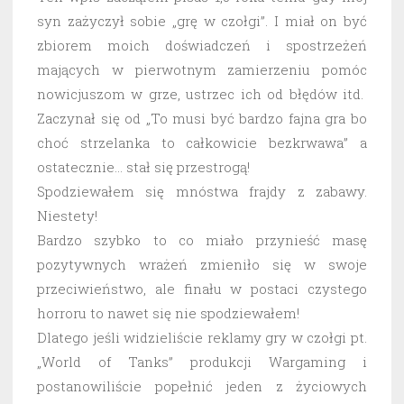
syn zażyczył sobie „grę w czołgi”. I miał on być
zbiorem moich doświadczeń i spostrzeżeń
mających w pierwotnym zamierzeniu pomóc
nowicjuszom w grze, ustrzec ich od błędów itd.
Zaczynał się od „To musi być bardzo fajna gra bo
choć strzelanka to całkowicie bezkrwawa” a
ostatecznie… stał się przestrogą!
Spodziewałem się mnóstwa frajdy z zabawy.
Niestety!
Bardzo szybko to co miało przynieść masę
pozytywnych wrażeń zmieniło się w swoje
przeciwieństwo, ale finału w postaci czystego
horroru to nawet się nie spodziewałem!
Dlatego jeśli widzieliście reklamy gry w czołgi pt.
„World of Tanks” produkcji Wargaming i
postanowiliście popełnić jeden z życiowych