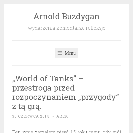
Arnold Buzdygan
Przeskocz
do
wydarzenia komentarze refleksje
treści
Menu
„World of Tanks” –
przestroga przed
rozpoczynaniem „przygody”
z tą grą.
30 CZERWCA 2014
~
AREK
Ten wpis zacząłem pisać 1,5 roku temu gdy mój