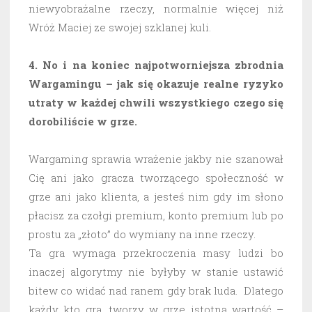
niewyobrażalne rzeczy, normalnie więcej niż
Wróż Maciej ze swojej szklanej kuli.
4. No i na koniec najpotworniejsza zbrodnia
Wargamingu – jak się okazuje realne ryzyko
utraty w każdej chwili wszystkiego czego się
dorobiliście w grze.
Wargaming sprawia wrażenie jakby nie szanował
Cię ani jako gracza tworzącego społeczność w
grze ani jako klienta, a jesteś nim gdy im słono
płacisz za czołgi premium, konto premium lub po
prostu za „złoto” do wymiany na inne rzeczy.
Ta gra wymaga przekroczenia masy ludzi bo
inaczej algorytmy nie byłyby w stanie ustawić
bitew co widać nad ranem gdy brak luda. Dlatego
każdy kto gra, tworzy w grze istotną wartość –