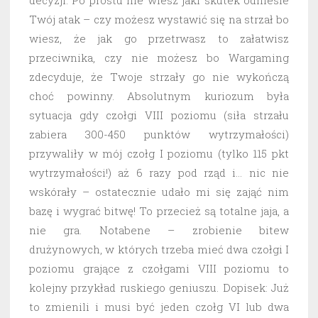
decyzji. Po prostu nie wiesz jaki skutek odniesie
Twój atak – czy możesz wystawić się na strzał bo
wiesz, że jak go przetrwasz to załatwisz
przeciwnika, czy nie możesz bo Wargaming
zdecyduje, że Twoje strzały go nie wykończą
choć powinny. Absolutnym kuriozum była
sytuacja gdy czołgi VIII poziomu (siła strzału
zabiera 300-450 punktów wytrzymałości)
przywaliły w mój czołg I poziomu (tylko 115 pkt
wytrzymałości!) aż 6 razy pod rząd i… nic nie
wskórały – ostatecznie udało mi się zająć nim
bazę i wygrać bitwę! To przecież są totalne jaja, a
nie gra. Notabene – zrobienie bitew
drużynowych, w których trzeba mieć dwa czołgi I
poziomu grające z czołgami VIII poziomu to
kolejny przykład ruskiego geniuszu. Dopisek: Już
to zmienili i musi być jeden czołg VI lub dwa