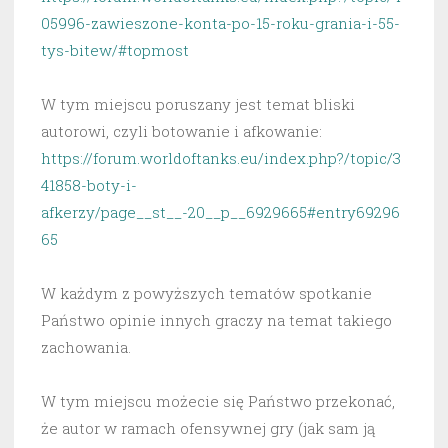
05996-zawieszone-konta-po-15-roku-grania-i-55-
tys-bitew/#topmost
W tym miejscu poruszany jest temat bliski
autorowi, czyli botowanie i afkowanie:
https://forum.worldoftanks.eu/index.php?/topic/3
41858-boty-i-
afkerzy/page__st__-20__p__6929665#entry69296
65
W każdym z powyższych tematów spotkanie
Państwo opinie innych graczy na temat takiego
zachowania.
W tym miejscu możecie się Państwo przekonać,
że autor w ramach ofensywnej gry (jak sam ją