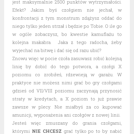
jest maksymalnie 2500 punktów wytrzymałości.
Efekt? Jakim byś czołgiem nie jechał, w
konfrontacji z tym monstrum zdążysz oddać do
niego tylko jeden strzał i będzie po Tobie. O ile go
w ogóle zobaczysz, bo kwestie kamuflażu to
kolejna makabra. Jaka z tego radocha, żeby
wyjechać na bitwę i dać się od razu ubić?
Znowu więc w pocie czoła zasuwasz robić kolejną
linię by dobić do tego potwora, a czołgi X
poziomu co zrobiłeś, rdzewieją w garażu. W
praktyce nie możesz nimi grać bo gry czołgami
gdzieś od VII/VIII poziomu zaczynają przynosić
straty w kredytach, a X poziom to już prawie
zawsze w plecy. Nie miałbyś za co kupować
amunicji, wyposażenia ani czołgów z nowej linii.
Jesteś więc zmuszany do grania czołgami,
którymi
NIE CHCESZ
grać tylko po to by nabić