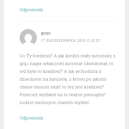
Odpowiedz
gosc
17 PAŹDZIERNIKA 2015 O 21:27
Co Ty bredzisz? A jak kiedyś stały automaty z
grą i nagle właściciel automat likwidował, to
też była to kradzież? A jak wchodzisz z
dzieckiem na karuzelę, z której po jakimś
czasie musisz zejść to też jest kradzież?
Przecież wydałeś na to realne pieniądze!
Ludzie zacznijcie czasem myśleć.
Odpowiedz