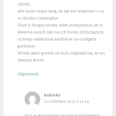
chodzi.
Ale może masz rację, że jak nie wiadomo o co
to chodzi o pieniądze.
Choć z drugiej strony mam podejrzenia, że to
kwestia moich żali na ich forum dotyczących
cichego osłabienia zarobków na czołgach
premium.
Wtedy jakiś gostek od nich odgrażał się, że mi
skasuje konto.
Odpowiedz
kukluks
14 SIERPNIA 2022 O 19:44
dzis za komentarz na temat wydawania