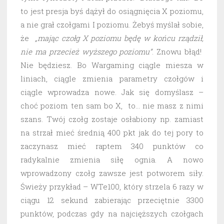
to jest presja byś dążył do osiągnięcia X poziomu,
a nie grał czołgami I poziomu. Żebyś myślał sobie,
że
„mając czołg X poziomu będę w końcu rządził,
nie ma przecież wyższego poziomu”
. Znowu błąd!
Nie będziesz. Bo Wargaming ciągle miesza w
liniach, ciągle zmienia parametry czołgów i
ciągle wprowadza nowe. Jak się domyślasz –
choć poziom ten sam bo X, to… nie masz z nimi
szans. Twój czołg zostaje osłabiony np. zamiast
na strzał mieć średnią 400 pkt jak do tej pory to
zaczynasz mieć raptem 340 punktów co
radykalnie zmienia siłę ognia. A nowo
wprowadzony czołg zawsze jest potworem siły.
Świeży przykład – WTe100, który strzela 6 razy w
ciągu 12 sekund zabierając przeciętnie 3300
punktów, podczas gdy na najcięższych czołgach