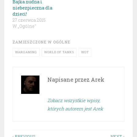
Bajka nudna i
niebezpieczna dla
dzieci!
27 czerwca 2015
W „Ogólne"
ZAMIESZCZONE W
OGÓLNE
WARGAMING
WORLD OF TANKS
WOT
Napisane przez
Arek
Zobacz wszystkie wpisy,
których autorem jest Arek
‹ PREVIOUS
NEXT ›