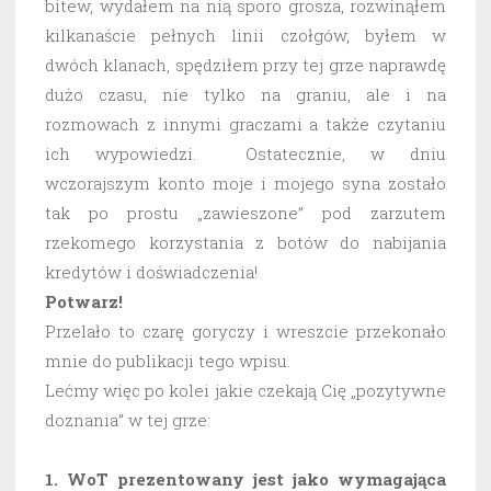
bitew, wydałem na nią sporo grosza, rozwinąłem
kilkanaście pełnych linii czołgów, byłem w
dwóch klanach, spędziłem przy tej grze naprawdę
dużo czasu, nie tylko na graniu, ale i na
rozmowach z innymi graczami a także czytaniu
ich wypowiedzi. Ostatecznie, w dniu
wczorajszym konto moje i mojego syna zostało
tak po prostu „zawieszone” pod zarzutem
rzekomego korzystania z botów do nabijania
kredytów i doświadczenia!
Potwarz!
Przelało to czarę goryczy i wreszcie przekonało
mnie do publikacji tego wpisu.
Lećmy więc po kolei jakie czekają Cię „pozytywne
doznania” w tej grze:
1. WoT prezentowany jest jako wymagająca