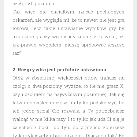
czołgi VII poziomu.
Tak więc nie chciałbym rzucać pochopnych
oskarżeń, ale wygląda mi, że to nawet nie jest gra
losowa, lecz takie ustawianie wyników gry by
uzależnić graczy wg zasady znanej z kasyna „już,
już prawie wygrałem, muszę spróbować jeszcze
raz!”
2. Rozgrywka jest perfidnie ustawiona.
Otóż w absolutnej większości bitew trafiasz na
czołgi o dwa poziomy wyższe. (o ile nie grasz X,
czyli czołgiem na najwyższym poziomie). Jak się
łatwo domyśleć możesz im tylko podskoczyć, bo
ich jeden strzał Cię rozwala, a Ty potrzebujesz
walnąć w nie kilka razy. I to tylko jak uda Ci się je
zajechać z boku lub tyłu bo z przodu zbierzesz
tylko rykoszety i brak przebić. Dlaczego tak? Bo