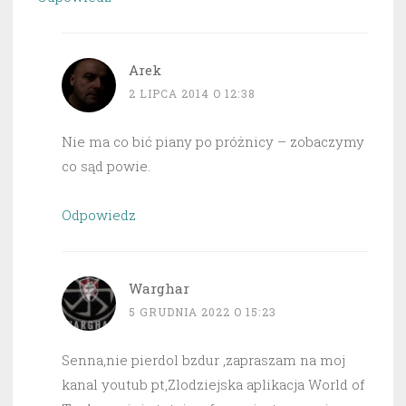
Arek
2 LIPCA 2014 O 12:38
Nie ma co bić piany po próżnicy – zobaczymy
co sąd powie.
Odpowiedz
Warghar
5 GRUDNIA 2022 O 15:23
Senna,nie pierdol bzdur ,zapraszam na moj
kanal youtub pt,Zlodziejska aplikacja World of