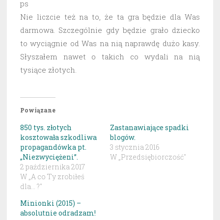
ps
Nie liczcie też na to, że ta gra będzie dla Was
darmowa. Szczególnie gdy będzie grało dziecko
to wyciągnie od Was na nią naprawdę dużo kasy.
Słyszałem nawet o takich co wydali na nią
tysiące złotych.
Powiązane
850 tys. złotych
Zastanawiające spadki
kosztowała szkodliwa
blogów.
propagandówka pt.
3 stycznia 2016
„Niezwyciężeni”.
W „Przedsiębiorczość"
2 października 2017
W „A co Ty zrobiłeś
dla... ?"
Minionki (2015) –
absolutnie odradzam!