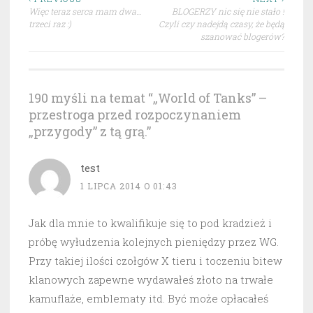
Nawigacja
Więc teraz serca mam dwa…
BLOGERZY nic się nie stało !
wpisu
trzeci raz :)
Czyli czy nadejdą czasy, że będą
szanować blogerów?
190 myśli na temat “
„World of Tanks” –
przestroga przed rozpoczynaniem
„przygody” z tą grą.
”
test
1 LIPCA 2014 O 01:43
Jak dla mnie to kwalifikuje się to pod kradzież i
próbę wyłudzenia kolejnych pieniędzy przez WG.
Przy takiej ilości czołgów X tieru i toczeniu bitew
klanowych zapewne wydawałeś złoto na trwałe
kamuflaże, emblematy itd. Być może opłacałeś