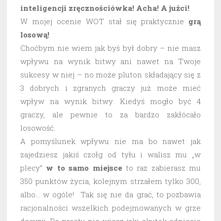
inteligencji zręcznościówka! Acha! A jużci!
W mojej ocenie WOT stał się praktycznie
grą
losową!
Choćbym nie wiem jak byś był dobry – nie masz
wpływu na wynik bitwy ani nawet na Twoje
sukcesy w niej – no może pluton składający się z
3 dobrych i zgranych graczy już może mieć
wpływ na wynik bitwy. Kiedyś mogło być 4
graczy, ale pewnie to za bardzo zakłócało
losowość.
A pomyślunek wpływu nie ma bo nawet jak
zajedziesz jakiś czołg od tyłu i walisz mu „w
plecy”
w to samo miejsce
to raz zabierasz mu
350 punktów życia, kolejnym strzałem tylko 300,
albo… w ogóle! Tak się nie da grać, to pozbawia
racjonalności wszelkich podejmowanych w grze