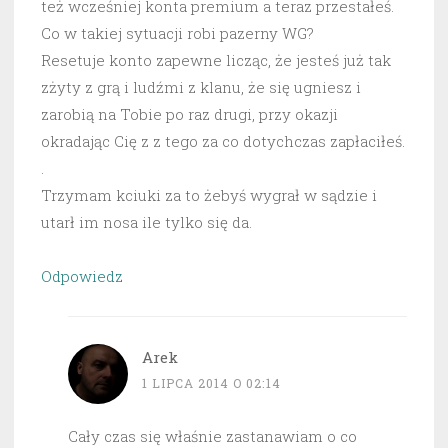
też wcześniej konta premium a teraz przestałeś.
Co w takiej sytuacji robi pazerny WG?
Resetuje konto zapewne licząc, że jesteś już tak
zżyty z grą i ludźmi z klanu, że się ugniesz i
zarobią na Tobie po raz drugi, przy okazji
okradając Cię z z tego za co dotychczas zapłaciłeś.
.
Trzymam kciuki za to żebyś wygrał w sądzie i
utarł im nosa ile tylko się da.
Odpowiedz
Arek
1 LIPCA 2014 O 02:14
Cały czas się właśnie zastanawiam o co