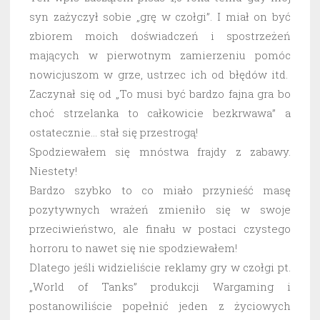
syn zażyczył sobie „grę w czołgi”. I miał on być
zbiorem moich doświadczeń i spostrzeżeń
mających w pierwotnym zamierzeniu pomóc
nowicjuszom w grze, ustrzec ich od błędów itd.
Zaczynał się od „To musi być bardzo fajna gra bo
choć strzelanka to całkowicie bezkrwawa” a
ostatecznie… stał się przestrogą!
Spodziewałem się mnóstwa frajdy z zabawy.
Niestety!
Bardzo szybko to co miało przynieść masę
pozytywnych wrażeń zmieniło się w swoje
przeciwieństwo, ale finału w postaci czystego
horroru to nawet się nie spodziewałem!
Dlatego jeśli widzieliście reklamy gry w czołgi pt.
„World of Tanks” produkcji Wargaming i
postanowiliście popełnić jeden z życiowych