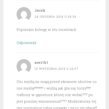
Jacek
24 GRUDNIA 2018 O 09:56
Popieram kolegę w stu rocentach
Odpowiedz
asertht
13 WRZEŚNIA 2019 O 22:07
Oni myślą że mają przed ekranem idiotów co
nie myślą!!!!!!!!!!!!! i widzą jak gra się toczy!!!!!!
trafiony w gąsienice której nie widać??? po
jest poniżej wzniesienia???? Moderatorzy tej
gry normalnie robią ustawki i za to im płacą!!!