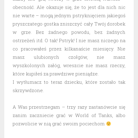
obecność. Ale okazuje się, że to jest dla nich nic
nie warte – mogą jednym pstryknięciem jakiegoś
pryszczatego gostka zniszczyć cały Twój dorobek
w grze. Bez żadnego powodu, bez żadnych
ostrzeżeń itd. O tak! Pstryk! I nie masz niczego na
co pracowałeś przez kilkanaście miesięcy. Nie
masz ulubionych czołgów, nie masz
wyszkolonych załóg, wreszcie nie masz rzeczy,
które kupiłeś za prawdziwe pieniądze.
I wytłumacz to teraz dziecku, które zostało tak
skrzywdzone.
A Was przestrzegam – trzy razy zastanówcie się
zanim zaczniecie grać w World of Tanks, albo
pozwolicie w nią grać swoim pociechom