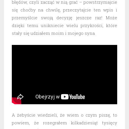
błędów, czyli zacząć w nią grać – powstrzymajcie
się choćby na chwilę, przeczytajcie ten wpis i
przemyślcie swoją decyzję jeszcze raz! Może
dzięki temu unikniecie wielu przykrości, które
stały się udziałem moim i mojego syna.
A żebyście wiedzieli, że wiem o czym piszę, to
powiem, że rozegrałem kilkadziesiąt tysięcy