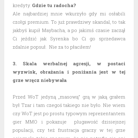
kredyty.
Gdzie tu radocha?
Ale najbardziej mnie wkurzyło gdy mi osłabili
czołgi premium. To już prawdziwy skandal, to tak
jakbyś kupił Maybacha, a po jakimś czasie zaczął
Ci jeździć jak Syrenka bo Ci go sprzedawca
zdalnie popsuł. Nie za to płaciłem!
3. Skala werbalnej agresji, w postaci
wyzwisk, obrażania i poniżania jest w tej
grze wręcz niebywała
.
Przed WoT jedyną „masową” grą w jaką grałem
był Tzar i tam czegoś takiego nie było. Nie wiem
czy WoT jest po prostu typowym reprezentantem
gier MMO i pokazuje plugawość dzisiejszej
populacji, czy też frustracja graczy w tej grze