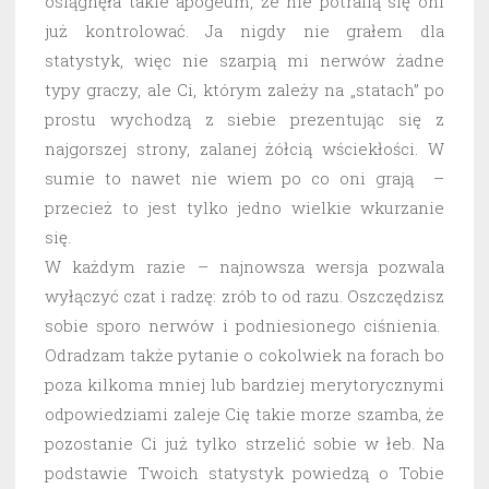
osiągnęła takie apogeum, że nie potrafią się oni
już kontrolować. Ja nigdy nie grałem dla
statystyk, więc nie szarpią mi nerwów żadne
typy graczy, ale Ci, którym zależy na „statach” po
prostu wychodzą z siebie prezentując się z
najgorszej strony, zalanej żółcią wściekłości. W
sumie to nawet nie wiem po co oni grają –
przecież to jest tylko jedno wielkie wkurzanie
się.
W każdym razie – najnowsza wersja pozwala
wyłączyć czat i radzę: zrób to od razu. Oszczędzisz
sobie sporo nerwów i podniesionego ciśnienia.
Odradzam także pytanie o cokolwiek na forach bo
poza kilkoma mniej lub bardziej merytorycznymi
odpowiedziami zaleje Cię takie morze szamba, że
pozostanie Ci już tylko strzelić sobie w łeb. Na
podstawie Twoich statystyk powiedzą o Tobie