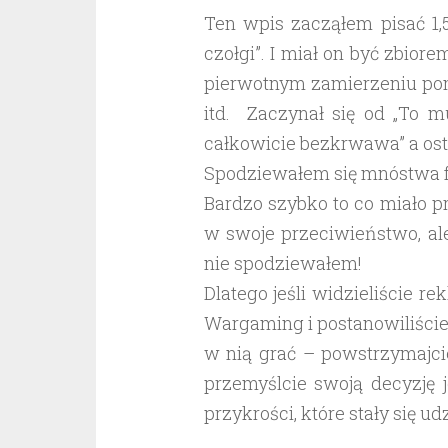
Ten wpis zacząłem pisać 1,
czołgi”. I miał on być zbio
pierwotnym zamierzeniu pom
itd. Zaczynał się od „To m
całkowicie bezkrwawa” a osta
Spodziewałem się mnóstwa fr
Bardzo szybko to co miało 
w swoje przeciwieństwo, ale
nie spodziewałem!
Dlatego jeśli widzieliście re
Wargaming i postanowiliście
w nią grać – powstrzymajcie
przemyślcie swoją decyzję 
przykrości, które stały się 