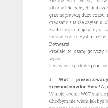
kilkadziesiąt tysięcy bit
kilkanaście pełnych linii cz
grze naprawdę dużo czasu, n
graczami a także czytaniu i
konto moje i mojego syna z
rzekomego korzystania z bot
Potwarz!
Przelało to czarę goryczy 
wpisu.
Lećmy więc po kolei jakie cz
1. WoT prezentowany
zręcznościówka! Acha! A ju
W mojej ocenie WOT stał się
Choćbym nie wiem jak byś b