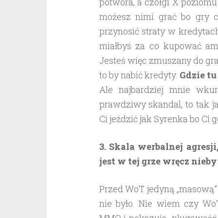
potwora, a czołgi X poziomu
możesz nimi grać bo gry c
przynosić straty w kredytac
miałbyś za co kupować amun
Jesteś więc zmuszany do gra
to by nabić kredyty.
Gdzie tu
Ale najbardziej mnie wkur
prawdziwy skandal, to tak j
Ci jeździć jak Syrenka bo Ci 
3. Skala werbalnej agresj
jest w tej grze wręcz nieb
Przed WoT jedyną „masową” g
nie było. Nie wiem czy Wo
MMO i pokazuje plugawość dz