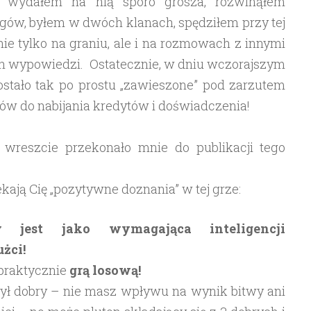
ew, wydałem na nią sporo grosza, rozwinąłem
ołgów, byłem w dwóch klanach, spędziłem przy tej
ie tylko na graniu, ale i na rozmowach z innymi
ch wypowiedzi. Ostatecznie, w dniu wczorajszym
ostało tak po prostu „zawieszone” pod zarzutem
ów do nabijania kredytów i doświadczenia!
i wreszcie przekonało mnie do publikacji tego
ekają Cię „pozytywne doznania” w tej grze:
 jest jako wymagająca inteligencji
żci!
 praktycznie
grą losową!
ył dobry – nie masz wpływu na wynik bitwy ani