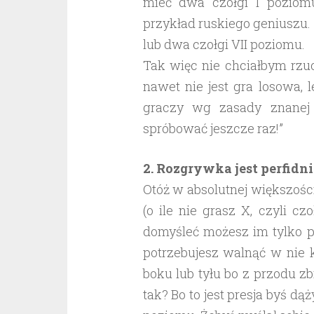
mieć dwa czołgi I poziomu
przykład ruskiego geniuszu. D
lub dwa czołgi VII poziomu.
Tak więc nie chciałbym rzu
nawet nie jest gra losowa, 
graczy wg zasady znanej 
spróbować jeszcze raz!”
2. Rozgrywka jest perfidn
Otóż w absolutnej większośc
(o ile nie grasz X, czyli c
domyśleć możesz im tylko po
potrzebujesz walnąć w nie ki
boku lub tyłu bo z przodu zb
tak? Bo to jest presja byś dą