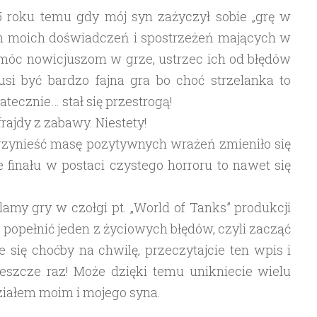
5 roku temu gdy mój syn zażyczył sobie „grę w
rem moich doświadczeń i spostrzeżeń mających w
óc nowicjuszom w grze, ustrzec ich od błędów
usi być bardzo fajna gra bo choć strzelanka to
tecznie… stał się przestrogą!
ajdy z zabawy. Niestety!
przynieść masę pozytywnych wrażeń zmieniło się
 finału w postaci czystego horroru to nawet się
klamy gry w czołgi pt. „World of Tanks” produkcji
 popełnić jeden z życiowych błędów, czyli zacząć
 się choćby na chwilę, przeczytajcie ten wpis i
jeszcze raz! Może dzięki temu unikniecie wielu
udziałem moim i mojego syna.