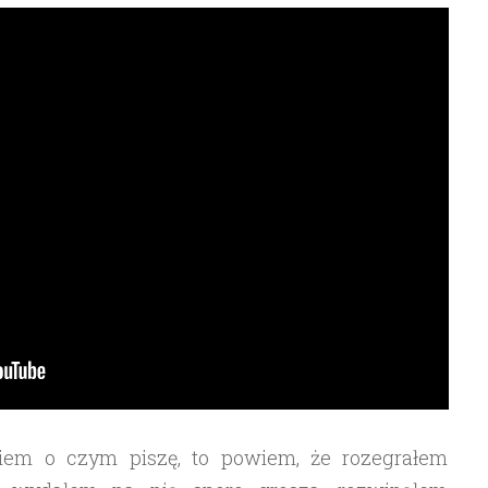
wiem o czym piszę, to powiem, że rozegrałem