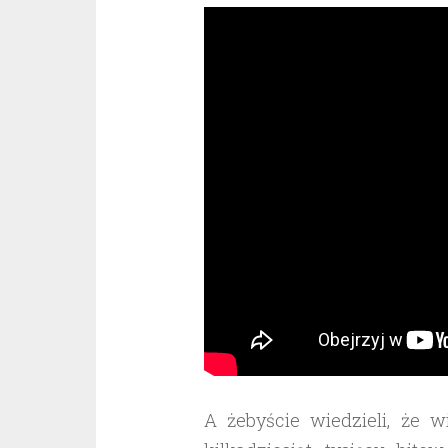
A żebyście wiedzieli, że 