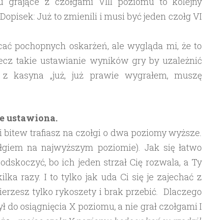
 grające z czołgami VIII poziomu to kolejny
opisek: Już to zmienili i musi być jeden czołg VI
cać pochopnych oskarżeń, ale wygląda mi, że to
lecz takie ustawianie wyników gry by uzależnić
z kasyna „już, już prawie wygrałem, muszę
ie ustawiona.
i bitew trafiasz na czołgi o dwa poziomy wyższe.
zołgiem na najwyższym poziomie). Jak się łatwo
dskoczyć, bo ich jeden strzał Cię rozwala, a Ty
lka razy. I to tylko jak uda Ci się je zajechać z
ierzesz tylko rykoszety i brak przebić. Dlaczego
żył do osiągnięcia X poziomu, a nie grał czołgami I