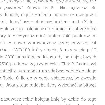
, że
„mając czołg X poziomu będę w końcu rządził,
o poziomu”
. Znowu błąd! Nie będziesz. Bo
 liniach, ciągle zmienia parametry czołgów i
 się domyślasz – choć poziom ten sam bo X, to…
zołg zostaje osłabiony np. zamiast na strzał mieć
 pory to zaczynasz mieć raptem 340 punktów co
ognia. A nowo wprowadzony czołg zawsze jest
kład – WTe100, który strzela 6 razy w ciągu 12
nie 3300 punktów, podczas gdy na najcięższych
2500 punktów wytrzymałości. Efekt? Jakim byś
rontacji z tym monstrum zdążysz oddać do niego
po Tobie. O ile go w ogóle zobaczysz, bo kwestie
a. Jaka z tego radocha, żeby wyjechać na bitwę i
asuwasz robić kolejną linię by dobić do tego