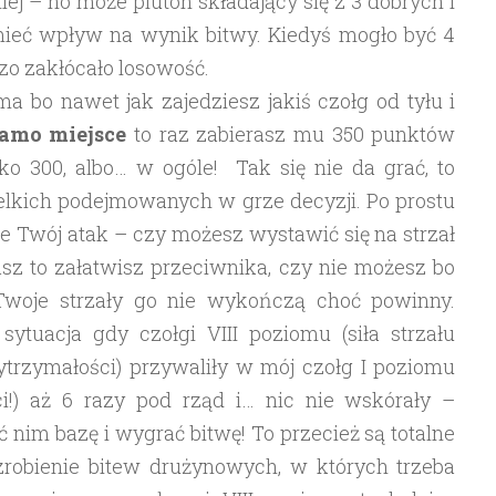
ej – no może pluton składający się z 3 dobrych i
ieć wpływ na wynik bitwy. Kiedyś mogło być 4
dzo zakłócało losowość.
 bo nawet jak zajedziesz jakiś czołg od tyłu i
samo miejsce
to raz zabierasz mu 350 punktów
lko 300, albo… w ogóle! Tak się nie da grać, to
elkich podejmowanych w grze decyzji. Po prostu
ie Twój atak – czy możesz wystawić się na strzał
asz to załatwisz przeciwnika, czy nie możesz bo
Twoje strzały go nie wykończą choć powinny.
ytuacja gdy czołgi VIII poziomu (siła strzału
trzymałości) przywaliły w mój czołg I poziomu
ci!) aż 6 razy pod rząd i… nic nie wskórały –
ć nim bazę i wygrać bitwę! To przecież są totalne
 zrobienie bitew drużynowych, w których trzeba