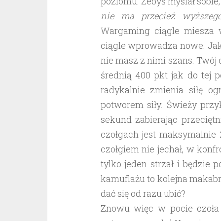
poziomu. Żebyś myślał sobie
nie ma przecież wyższeg
Wargaming ciągle miesza w
ciągle wprowadza nowe. Jak
nie masz z nimi szans. Twój c
średnią 400 pkt jak do tej
radykalnie zmienia siłę 
potworem siły. Świeży przy
sekund zabierając przecięt
czołgach jest maksymalnie 
czołgiem nie jechał, w konf
tylko jeden strzał i będzie 
kamuflażu to kolejna makabr
dać się od razu ubić?
Znowu więc w pocie czoła z