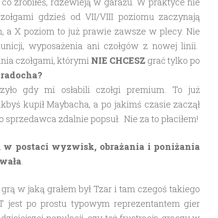
 co zrobiłeś, rdzewieją w garażu. W praktyce nie
zołgami gdzieś od VII/VIII poziomu zaczynają
h, a X poziom to już prawie zawsze w plecy. Nie
icji, wyposażenia ani czołgów z nowej linii.
nia czołgami, którymi
NIE CHCESZ
grać tylko po
 radocha?
zyło gdy mi osłabili czołgi premium. To już
akbyś kupił Maybacha, a po jakimś czasie zaczął
go sprzedawca zdalnie popsuł. Nie za to płaciłem!
i, w postaci wyzwisk, obrażania i poniżania
ywała
.
rą w jaką grałem był Tzar i tam czegoś takiego
T jest po prostu typowym reprezentantem gier
isiejszej populacji, czy też frustracja graczy w