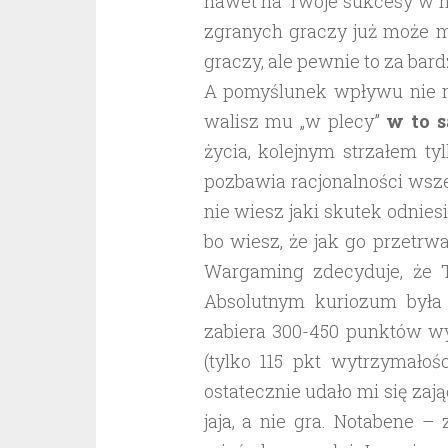
nawet na Twoje sukcesy w ni
zgranych graczy już może m
graczy, ale pewnie to za bar
A pomyślunek wpływu nie ma
walisz mu „w plecy”
w to 
życia, kolejnym strzałem ty
pozbawia racjonalności wsz
nie wiesz jaki skutek odnies
bo wiesz, że jak go przetrw
Wargaming zdecyduje, że 
Absolutnym kuriozum była s
zabiera 300-450 punktów wy
(tylko 115 pkt wytrzymałoś
ostatecznie udało mi się zają
jaja, a nie gra. Notabene –