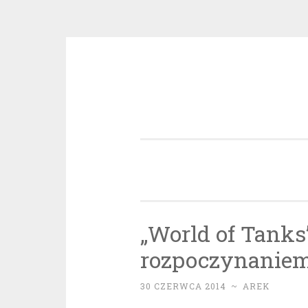
Przeskocz
do
treści
„World of Tanks
rozpoczynaniem 
30 CZERWCA 2014
~
AREK