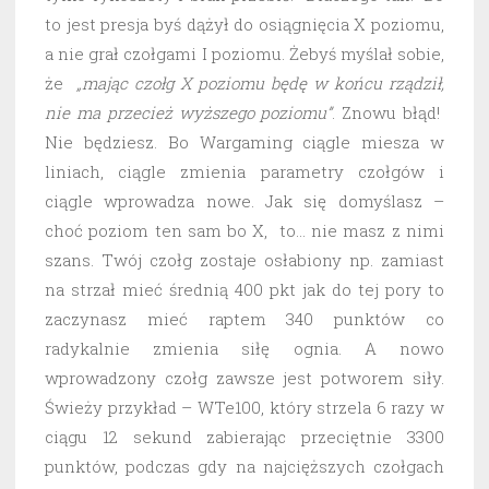
to jest presja byś dążył do osiągnięcia X poziomu,
a nie grał czołgami I poziomu. Żebyś myślał sobie,
że
„mając czołg X poziomu będę w końcu rządził,
nie ma przecież wyższego poziomu”
. Znowu błąd!
Nie będziesz. Bo Wargaming ciągle miesza w
liniach, ciągle zmienia parametry czołgów i
ciągle wprowadza nowe. Jak się domyślasz –
choć poziom ten sam bo X, to… nie masz z nimi
szans. Twój czołg zostaje osłabiony np. zamiast
na strzał mieć średnią 400 pkt jak do tej pory to
zaczynasz mieć raptem 340 punktów co
radykalnie zmienia siłę ognia. A nowo
wprowadzony czołg zawsze jest potworem siły.
Świeży przykład – WTe100, który strzela 6 razy w
ciągu 12 sekund zabierając przeciętnie 3300
punktów, podczas gdy na najcięższych czołgach