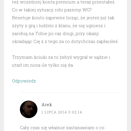
też wcześniej konta premium a teraz przestałeś.
Co w takiej sytuacji robi pazerny WG?
Resetuje konto zapewne licząc, że jesteś już tak
zżyty z grą i ludźmi z klanu, że się ugniesz i
zarobią na Tobie po raz drugi, przy okazji
okradając Cię z z tego za co dotychczas zapłaciłeś.
.
Trzymam kciuki za to żebyś wygrał w sądzie i
utarł im nosa ile tylko się da.
Odpowiedz
Arek
1 LIPCA 2014 O 02:14
Cały czas się właśnie zastanawiam o co