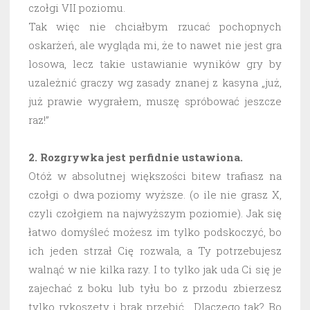
czołgi VII poziomu.
Tak więc nie chciałbym rzucać pochopnych
oskarżeń, ale wygląda mi, że to nawet nie jest gra
losowa, lecz takie ustawianie wyników gry by
uzależnić graczy wg zasady znanej z kasyna „już,
już prawie wygrałem, muszę spróbować jeszcze
raz!”
2. Rozgrywka jest perfidnie ustawiona.
Otóż w absolutnej większości bitew trafiasz na
czołgi o dwa poziomy wyższe. (o ile nie grasz X,
czyli czołgiem na najwyższym poziomie). Jak się
łatwo domyśleć możesz im tylko podskoczyć, bo
ich jeden strzał Cię rozwala, a Ty potrzebujesz
walnąć w nie kilka razy. I to tylko jak uda Ci się je
zajechać z boku lub tyłu bo z przodu zbierzesz
tylko rykoszety i brak przebić. Dlaczego tak? Bo