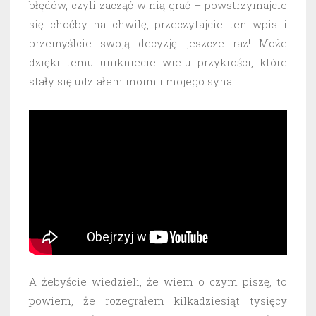
błędów, czyli zacząć w nią grać – powstrzymajcie
się choćby na chwilę, przeczytajcie ten wpis i
przemyślcie swoją decyzję jeszcze raz! Może
dzięki temu unikniecie wielu przykrości, które
stały się udziałem moim i mojego syna.
A żebyście wiedzieli, że wiem o czym piszę, to
powiem, że rozegrałem kilkadziesiąt tysięcy