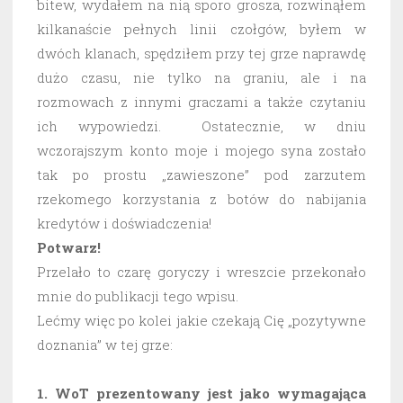
bitew, wydałem na nią sporo grosza, rozwinąłem
kilkanaście pełnych linii czołgów, byłem w
dwóch klanach, spędziłem przy tej grze naprawdę
dużo czasu, nie tylko na graniu, ale i na
rozmowach z innymi graczami a także czytaniu
ich wypowiedzi. Ostatecznie, w dniu
wczorajszym konto moje i mojego syna zostało
tak po prostu „zawieszone” pod zarzutem
rzekomego korzystania z botów do nabijania
kredytów i doświadczenia!
Potwarz!
Przelało to czarę goryczy i wreszcie przekonało
mnie do publikacji tego wpisu.
Lećmy więc po kolei jakie czekają Cię „pozytywne
doznania” w tej grze:
1. WoT prezentowany jest jako wymagająca