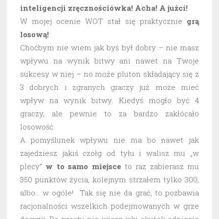
inteligencji zręcznościówka! Acha! A jużci!
W mojej ocenie WOT stał się praktycznie
grą
losową!
Choćbym nie wiem jak byś był dobry – nie masz
wpływu na wynik bitwy ani nawet na Twoje
sukcesy w niej – no może pluton składający się z
3 dobrych i zgranych graczy już może mieć
wpływ na wynik bitwy. Kiedyś mogło być 4
graczy, ale pewnie to za bardzo zakłócało
losowość.
A pomyślunek wpływu nie ma bo nawet jak
zajedziesz jakiś czołg od tyłu i walisz mu „w
plecy”
w to samo miejsce
to raz zabierasz mu
350 punktów życia, kolejnym strzałem tylko 300,
albo… w ogóle! Tak się nie da grać, to pozbawia
racjonalności wszelkich podejmowanych w grze