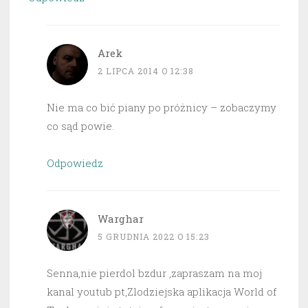
Arek
2 LIPCA 2014 O 12:38
Nie ma co bić piany po próżnicy – zobaczymy
co sąd powie.
Odpowiedz
Warghar
5 GRUDNIA 2022 O 15:23
Senna,nie pierdol bzdur ,zapraszam na moj
kanal youtub pt,Zlodziejska aplikacja World of