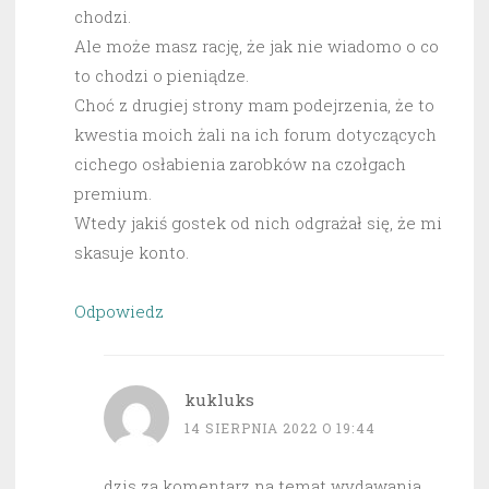
chodzi.
Ale może masz rację, że jak nie wiadomo o co
to chodzi o pieniądze.
Choć z drugiej strony mam podejrzenia, że to
kwestia moich żali na ich forum dotyczących
cichego osłabienia zarobków na czołgach
premium.
Wtedy jakiś gostek od nich odgrażał się, że mi
skasuje konto.
Odpowiedz
kukluks
14 SIERPNIA 2022 O 19:44
dzis za komentarz na temat wydawania