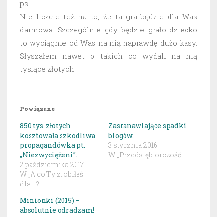
ps
Nie liczcie też na to, że ta gra będzie dla Was
darmowa. Szczególnie gdy będzie grało dziecko
to wyciągnie od Was na nią naprawdę dużo kasy.
Słyszałem nawet o takich co wydali na nią
tysiące złotych.
Powiązane
850 tys. złotych
Zastanawiające spadki
kosztowała szkodliwa
blogów.
propagandówka pt.
3 stycznia 2016
„Niezwyciężeni”.
W „Przedsiębiorczość"
2 października 2017
W „A co Ty zrobiłeś
dla... ?"
Minionki (2015) –
absolutnie odradzam!