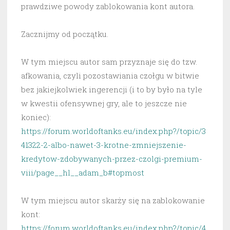
prawdziwe powody zablokowania kont autora.
Zacznijmy od początku.
W tym miejscu autor sam przyznaje się do tzw.
afkowania, czyli pozostawiania czołgu w bitwie
bez jakiejkolwiek ingerencji (i to by było na tyle
w kwestii ofensywnej gry, ale to jeszcze nie
koniec):
https://forum.worldoftanks.eu/index.php?/topic/3
41322-2-albo-nawet-3-krotne-zmniejszenie-
kredytow-zdobywanych-przez-czolgi-premium-
viii/page__hl__adam_b#topmost
W tym miejscu autor skarży się na zablokowanie
kont:
https://forum.worldoftanks.eu/index.php?/topic/4