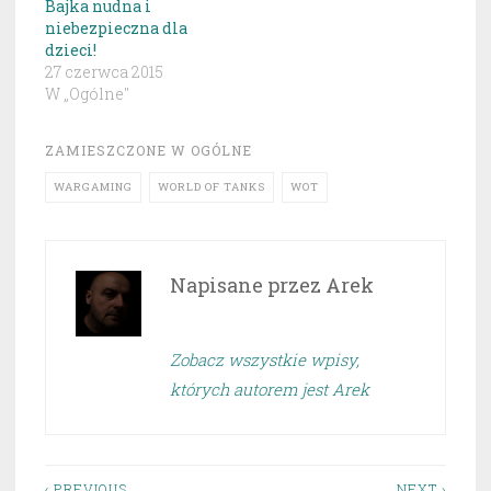
Bajka nudna i
niebezpieczna dla
dzieci!
27 czerwca 2015
W „Ogólne"
ZAMIESZCZONE W
OGÓLNE
WARGAMING
WORLD OF TANKS
WOT
Napisane przez
Arek
Zobacz wszystkie wpisy,
których autorem jest Arek
‹ PREVIOUS
NEXT ›