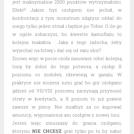
jest maksymalnie 2500 punktów wytrzymałości.
Efekt? Jakim byś czołgiem nie jechał, w
konfrontacji z tym monstrum zdążysz oddać do
niego tylko jeden strzał i będzie po Tobie. O ile go
w ogóle zobaczysz, bo kwestie kamuflażu to
kolejna makabra. Jaka z tego radocha, żeby
wyjechać na bitwę i dać się od razu ubić?
Znowu więc w pocie czoła zasuwasz robić kolejną
linię by dobić do tego potwora, a czołgi X
poziomu co zrobiłeś, rdzewieją w garażu. W
praktyce nie możesz nimi grać bo gry czołgami
gdzieś od VII/VIII poziomu zaczynają przynosić
straty w kredytach, a X poziom to już prawie
zawsze w plecy. Nie miałbyś za co kupować
amunicji, wyposażenia ani czołgów z nowej linii.
Jesteś więc zmuszany do grania czołgami,
którymi
NIE CHCESZ
grać tylko po to by nabić