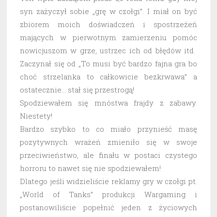
syn zażyczył sobie „grę w czołgi”. I miał on być
zbiorem moich doświadczeń i spostrzeżeń
mających w pierwotnym zamierzeniu pomóc
nowicjuszom w grze, ustrzec ich od błędów itd.
Zaczynał się od „To musi być bardzo fajna gra bo
choć strzelanka to całkowicie bezkrwawa” a
ostatecznie… stał się przestrogą!
Spodziewałem się mnóstwa frajdy z zabawy.
Niestety!
Bardzo szybko to co miało przynieść masę
pozytywnych wrażeń zmieniło się w swoje
przeciwieństwo, ale finału w postaci czystego
horroru to nawet się nie spodziewałem!
Dlatego jeśli widzieliście reklamy gry w czołgi pt.
„World of Tanks” produkcji Wargaming i
postanowiliście popełnić jeden z życiowych