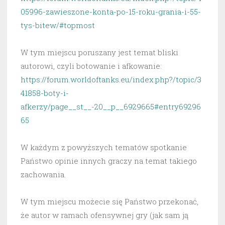
05996-zawieszone-konta-po-15-roku-grania-i-55-
tys-bitew/#topmost
W tym miejscu poruszany jest temat bliski
autorowi, czyli botowanie i afkowanie:
https://forum.worldoftanks.eu/index.php?/topic/3
41858-boty-i-
afkerzy/page__st__-20__p__6929665#entry69296
65
W każdym z powyższych tematów spotkanie
Państwo opinie innych graczy na temat takiego
zachowania.
W tym miejscu możecie się Państwo przekonać,
że autor w ramach ofensywnej gry (jak sam ją