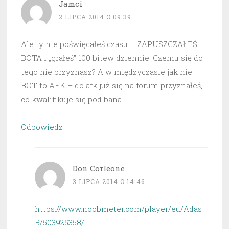
Jamci
2 LIPCA 2014 O 09:39
Ale ty nie poświęcałeś czasu – ZAPUSZCZAŁEŚ
BOTA i „grałeś” 100 bitew dziennie. Czemu się do
tego nie przyznasz? A w międzyczasie jak nie
BOT to AFK – do afk już się na forum przyznałeś,
co kwalifikuje się pod bana.
Odpowiedz
Don Corleone
3 LIPCA 2014 O 14:46
https://www.noobmeter.com/player/eu/Adas_
B/503925358/