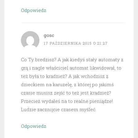
Odpowiedz
gosc
17 PAŹDZIERNIKA 2015 O 21:27
Co Ty bredzisz? A jak kiedyś stały automaty z
grą i nagle właściciel automat likwidował, to
też była to kradzież? A jak wchodzisz z
dzieckiem na karuzelę, z której po jakimś
czasie musisz zejść to też jest kradzież?
Przecież wydałeś na to realne pieniądze!
Ludzie zacznijcie czasem myśleć.
Odpowiedz