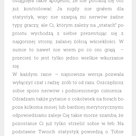
osiągnęła takie apogeum, że nie potrafią się oni
już kontrolować. Ja nigdy nie grałem dla
statystyk, więc nie szarpią mi nerwów żadne
typy graczy, ale Ci, którym zależy na „statach” po
prostu wychodzą z siebie prezentując się z
najgorszej strony, zalanej żółcią wściekłości. W
sumie to nawet nie wiem po co oni grają –
przecież to jest tylko jedno wielkie wkurzanie
się.
W każdym razie – najnowsza wersja pozwala
wyłączyć czat i radzę: zrób to od razu. Oszczędzisz
sobie sporo nerwów i podniesionego ciśnienia.
Odradzam także pytanie o cokolwiek na forach bo
poza kilkoma mniej lub bardziej merytorycznymi
odpowiedziami zaleje Cię takie morze szamba, że
pozostanie Ci już tylko strzelić sobie w łeb. Na
podstawie Twoich statystyk powiedzą o Tobie