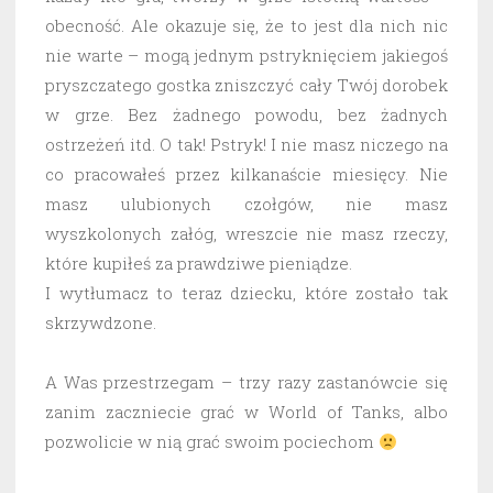
obecność. Ale okazuje się, że to jest dla nich nic
nie warte – mogą jednym pstryknięciem jakiegoś
pryszczatego gostka zniszczyć cały Twój dorobek
w grze. Bez żadnego powodu, bez żadnych
ostrzeżeń itd. O tak! Pstryk! I nie masz niczego na
co pracowałeś przez kilkanaście miesięcy. Nie
masz ulubionych czołgów, nie masz
wyszkolonych załóg, wreszcie nie masz rzeczy,
które kupiłeś za prawdziwe pieniądze.
I wytłumacz to teraz dziecku, które zostało tak
skrzywdzone.
A Was przestrzegam – trzy razy zastanówcie się
zanim zaczniecie grać w World of Tanks, albo
pozwolicie w nią grać swoim pociechom