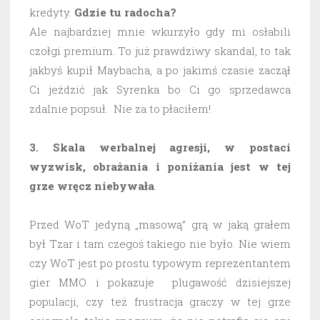
kredyty.
Gdzie tu radocha?
Ale najbardziej mnie wkurzyło gdy mi osłabili
czołgi premium. To już prawdziwy skandal, to tak
jakbyś kupił Maybacha, a po jakimś czasie zaczął
Ci jeździć jak Syrenka bo Ci go sprzedawca
zdalnie popsuł. Nie za to płaciłem!
3. Skala werbalnej agresji, w postaci
wyzwisk, obrażania i poniżania jest w tej
grze wręcz niebywała
.
Przed WoT jedyną „masową” grą w jaką grałem
był Tzar i tam czegoś takiego nie było. Nie wiem
czy WoT jest po prostu typowym reprezentantem
gier MMO i pokazuje plugawość dzisiejszej
populacji, czy też frustracja graczy w tej grze