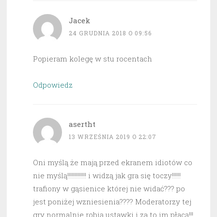
Jacek
24 GRUDNIA 2018 O 09:56
Popieram kolegę w stu rocentach
Odpowiedz
asertht
13 WRZEŚNIA 2019 O 22:07
Oni myślą że mają przed ekranem idiotów co
nie myślą!!!!!!!!!!!!! i widzą jak gra się toczy!!!!!!
trafiony w gąsienice której nie widać??? po
jest poniżej wzniesienia???? Moderatorzy tej
gry normalnie robią ustawki i za to im płacą!!!