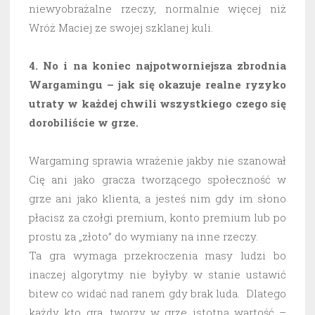
niewyobrażalne rzeczy, normalnie więcej niż
Wróż Maciej ze swojej szklanej kuli.
4. No i na koniec najpotworniejsza zbrodnia
Wargamingu – jak się okazuje realne ryzyko
utraty w każdej chwili wszystkiego czego się
dorobiliście w grze.
Wargaming sprawia wrażenie jakby nie szanował
Cię ani jako gracza tworzącego społeczność w
grze ani jako klienta, a jesteś nim gdy im słono
płacisz za czołgi premium, konto premium lub po
prostu za „złoto” do wymiany na inne rzeczy.
Ta gra wymaga przekroczenia masy ludzi bo
inaczej algorytmy nie byłyby w stanie ustawić
bitew co widać nad ranem gdy brak luda. Dlatego
każdy kto gra, tworzy w grze istotną wartość –