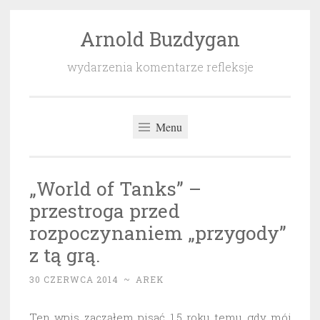
Arnold Buzdygan
Przeskocz
do
wydarzenia komentarze refleksje
treści
Menu
„World of Tanks” –
przestroga przed
rozpoczynaniem „przygody”
z tą grą.
30 CZERWCA 2014
~
AREK
Ten wpis zacząłem pisać 1,5 roku temu gdy mój