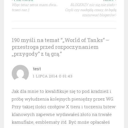
Nawigacja
Więc teraz serca mam dwa…
BLOGERZY nic się nie stało !
wpisu
trzeci raz :)
Czyli czy nadejdą czasy, że będą
szanować blogerów?
190 myśli na temat “
„World of Tanks” –
przestroga przed rozpoczynaniem
„przygody” z tą grą.
”
test
1 LIPCA 2014 O 01:43
Jak dla mnie to kwalifikuje się to pod kradzież i
próbę wyłudzenia kolejnych pieniędzy przez WG.
Przy takiej ilości czołgów X tieru i toczeniu bitew
klanowych zapewne wydawałeś złoto na trwałe
kamuflaże, emblematy itd. Być może opłacałeś