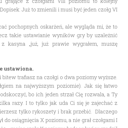
 grające z czołgami VIII poziomu to kolejny
opisek: Już to zmienili i musi być jeden czołg VI
cać pochopnych oskarżeń, ale wygląda mi, że to
lecz takie ustawianie wyników gry by uzależnić
z kasyna „już, już prawie wygrałem, muszę
ie ustawiona.
i bitew trafiasz na czołgi o dwa poziomy wyższe.
zołgiem na najwyższym poziomie). Jak się łatwo
dskoczyć, bo ich jeden strzał Cię rozwala, a Ty
lka razy. I to tylko jak uda Ci się je zajechać z
ierzesz tylko rykoszety i brak przebić. Dlaczego
żył do osiągnięcia X poziomu, a nie grał czołgami I