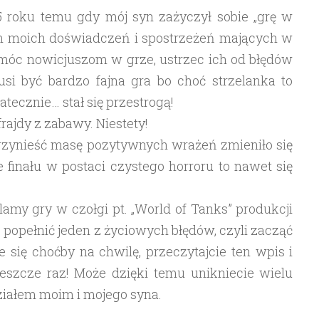
5 roku temu gdy mój syn zażyczył sobie „grę w
rem moich doświadczeń i spostrzeżeń mających w
óc nowicjuszom w grze, ustrzec ich od błędów
usi być bardzo fajna gra bo choć strzelanka to
tecznie… stał się przestrogą!
ajdy z zabawy. Niestety!
przynieść masę pozytywnych wrażeń zmieniło się
 finału w postaci czystego horroru to nawet się
klamy gry w czołgi pt. „World of Tanks” produkcji
 popełnić jeden z życiowych błędów, czyli zacząć
 się choćby na chwilę, przeczytajcie ten wpis i
jeszcze raz! Może dzięki temu unikniecie wielu
udziałem moim i mojego syna.