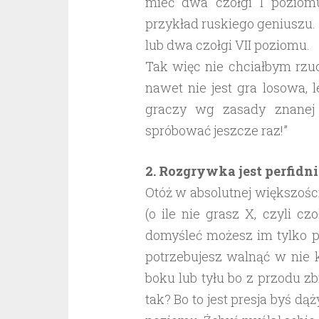
mieć dwa czołgi I poziomu
przykład ruskiego geniuszu. D
lub dwa czołgi VII poziomu.
Tak więc nie chciałbym rzu
nawet nie jest gra losowa, 
graczy wg zasady znanej 
spróbować jeszcze raz!”
2. Rozgrywka jest perfidn
Otóż w absolutnej większośc
(o ile nie grasz X, czyli c
domyśleć możesz im tylko po
potrzebujesz walnąć w nie ki
boku lub tyłu bo z przodu zb
tak? Bo to jest presja byś dą