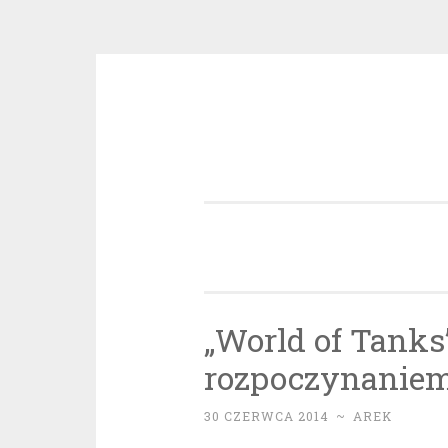
Przeskocz
do
treści
„World of Tanks
rozpoczynaniem 
30 CZERWCA 2014
~
AREK