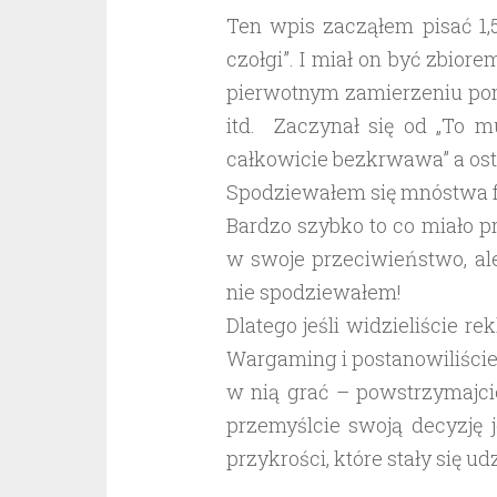
Ten wpis zacząłem pisać 1,
czołgi”. I miał on być zbio
pierwotnym zamierzeniu pom
itd. Zaczynał się od „To m
całkowicie bezkrwawa” a osta
Spodziewałem się mnóstwa fr
Bardzo szybko to co miało 
w swoje przeciwieństwo, ale
nie spodziewałem!
Dlatego jeśli widzieliście re
Wargaming i postanowiliście
w nią grać – powstrzymajcie
przemyślcie swoją decyzję 
przykrości, które stały się 