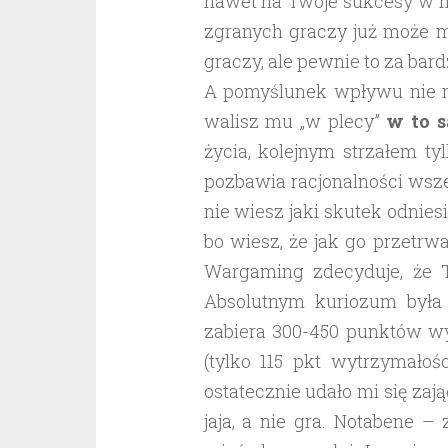
nawet na Twoje sukcesy w ni
zgranych graczy już może m
graczy, ale pewnie to za bar
A pomyślunek wpływu nie ma
walisz mu „w plecy”
w to 
życia, kolejnym strzałem ty
pozbawia racjonalności wsz
nie wiesz jaki skutek odnies
bo wiesz, że jak go przetrw
Wargaming zdecyduje, że 
Absolutnym kuriozum była s
zabiera 300-450 punktów wy
(tylko 115 pkt wytrzymałoś
ostatecznie udało mi się zają
jaja, a nie gra. Notabene –