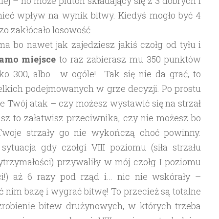
ej – no może pluton składający się z 3 dobrych i
ieć wpływ na wynik bitwy. Kiedyś mogło być 4
dzo zakłócało losowość.
 bo nawet jak zajedziesz jakiś czołg od tyłu i
samo miejsce
to raz zabierasz mu 350 punktów
lko 300, albo… w ogóle! Tak się nie da grać, to
elkich podejmowanych w grze decyzji. Po prostu
ie Twój atak – czy możesz wystawić się na strzał
asz to załatwisz przeciwnika, czy nie możesz bo
Twoje strzały go nie wykończą choć powinny.
ytuacja gdy czołgi VIII poziomu (siła strzału
trzymałości) przywaliły w mój czołg I poziomu
ci!) aż 6 razy pod rząd i… nic nie wskórały –
ć nim bazę i wygrać bitwę! To przecież są totalne
 zrobienie bitew drużynowych, w których trzeba