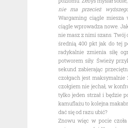
poziomu. Żebyś myślał sobie
nie ma przecież wyższeg
Wargaming ciągle miesza w
ciągle wprowadza nowe. Jak
nie masz z nimi szans. Twój c
średnią 400 pkt jak do tej
radykalnie zmienia siłę 
potworem siły. Świeży przy
sekund zabierając przecięt
czołgach jest maksymalnie 
czołgiem nie jechał, w konf
tylko jeden strzał i będzie 
kamuflażu to kolejna makabr
dać się od razu ubić?
Znowu więc w pocie czoła z