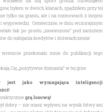
ew, wydałem na nią sporo grosza, rozwinąłem
ołgów, byłem w dwóch klanach, spędziłem przy tej
ie tylko na graniu, ale i na rozmowach z innymi
ch wypowiedzi. Ostatecznie, w dniu wczorajszym
ostało tak po prostu „zawieszone” pod zarzutem
ów do nabijania kredytów i doświadczenia!
i wreszcie przekonało mnie do publikacji tego
ekają Cię „pozytywne doznania” w tej grze:
 jest jako wymagająca inteligencji
żci!
 praktycznie
grą losową!
ył dobry – nie masz wpływu na wynik bitwy ani