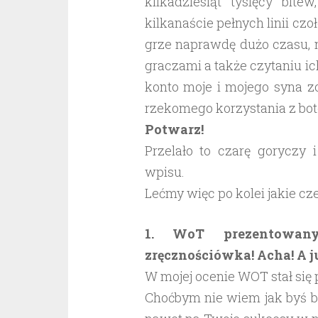
kilkadziesiąt tysięcy bit
kilkanaście pełnych linii cz
grze naprawdę dużo czasu, n
graczami a także czytaniu i
konto moje i mojego syna z
rzekomego korzystania z bot
Potwarz!
Przelało to czarę goryczy 
wpisu.
Lećmy więc po kolei jakie cz
1. WoT prezentowany
zręcznościówka! Acha! A ju
W mojej ocenie WOT stał się
Choćbym nie wiem jak byś b