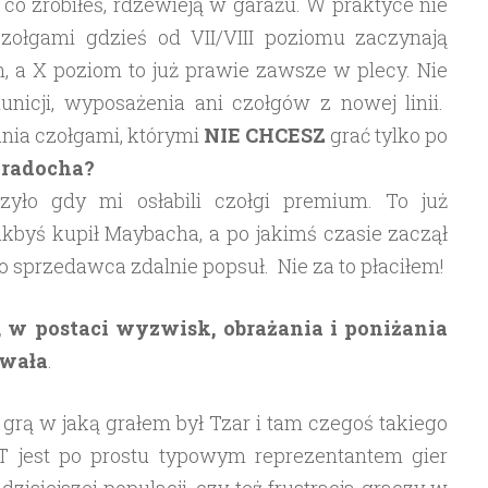
 co zrobiłeś, rdzewieją w garażu. W praktyce nie
zołgami gdzieś od VII/VIII poziomu zaczynają
h, a X poziom to już prawie zawsze w plecy. Nie
icji, wyposażenia ani czołgów z nowej linii.
nia czołgami, którymi
NIE CHCESZ
grać tylko po
 radocha?
zyło gdy mi osłabili czołgi premium. To już
akbyś kupił Maybacha, a po jakimś czasie zaczął
go sprzedawca zdalnie popsuł. Nie za to płaciłem!
i, w postaci wyzwisk, obrażania i poniżania
ywała
.
rą w jaką grałem był Tzar i tam czegoś takiego
T jest po prostu typowym reprezentantem gier
isiejszej populacji, czy też frustracja graczy w