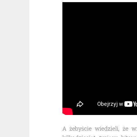
A żebyście wiedzieli, że 