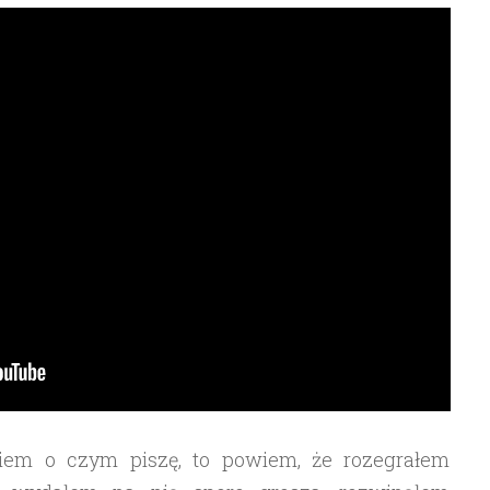
wiem o czym piszę, to powiem, że rozegrałem