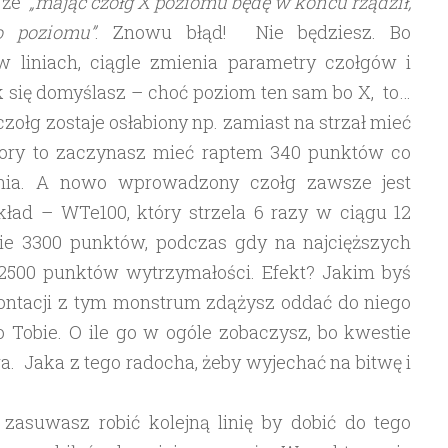
, że
„mając czołg X poziomu będę w końcu rządził,
o poziomu”
. Znowu błąd! Nie będziesz. Bo
 liniach, ciągle zmienia parametry czołgów i
 się domyślasz – choć poziom ten sam bo X, to…
zołg zostaje osłabiony np. zamiast na strzał mieć
 pory to zaczynasz mieć raptem 340 punktów co
ognia. A nowo wprowadzony czołg zawsze jest
kład – WTe100, który strzela 6 razy w ciągu 12
nie 3300 punktów, podczas gdy na najcięższych
2500 punktów wytrzymałości. Efekt? Jakim byś
rontacji z tym monstrum zdążysz oddać do niego
po Tobie. O ile go w ogóle zobaczysz, bo kwestie
a. Jaka z tego radocha, żeby wyjechać na bitwę i
asuwasz robić kolejną linię by dobić do tego