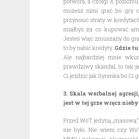
potwora, a czołgi X poziomu
możesz nimi grać bo gry c
przynosić straty w kredytac
miałbyś za co kupować amun
Jesteś więc zmuszany do gra
to by nabić kredyty.
Gdzie tu
Ale najbardziej mnie wkur
prawdziwy skandal, to tak j
Ci jeździć jak Syrenka bo Ci 
3. Skala werbalnej agresj
jest w tej grze wręcz nieb
Przed WoT jedyną „masową” g
nie było. Nie wiem czy Wo
MMO i pokazuje plugawość dz