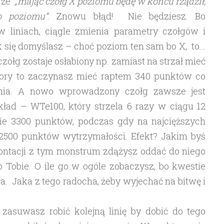
, że
„mając czołg X poziomu będę w końcu rządził,
o poziomu”
. Znowu błąd! Nie będziesz. Bo
 liniach, ciągle zmienia parametry czołgów i
 się domyślasz – choć poziom ten sam bo X, to…
zołg zostaje osłabiony np. zamiast na strzał mieć
 pory to zaczynasz mieć raptem 340 punktów co
ognia. A nowo wprowadzony czołg zawsze jest
kład – WTe100, który strzela 6 razy w ciągu 12
nie 3300 punktów, podczas gdy na najcięższych
2500 punktów wytrzymałości. Efekt? Jakim byś
rontacji z tym monstrum zdążysz oddać do niego
po Tobie. O ile go w ogóle zobaczysz, bo kwestie
a. Jaka z tego radocha, żeby wyjechać na bitwę i
asuwasz robić kolejną linię by dobić do tego