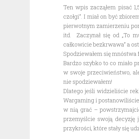
Ten wpis zacząłem pisać 1,
czołgi”. I miał on być zbio
pierwotnym zamierzeniu pom
itd. Zaczynał się od „To m
całkowicie bezkrwawa” a osta
Spodziewałem się mnóstwa fr
Bardzo szybko to co miało 
w swoje przeciwieństwo, ale
nie spodziewałem!
Dlatego jeśli widzieliście re
Wargaming i postanowiliście
w nią grać – powstrzymajcie
przemyślcie swoją decyzję 
przykrości, które stały się 