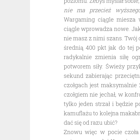
poziomu. Żebyś myślał sobie
nie ma przecież wyższeg
Wargaming ciągle miesza w
ciągle wprowadza nowe. Jak
nie masz z nimi szans. Twój c
średnią 400 pkt jak do tej
radykalnie zmienia siłę 
potworem siły. Świeży przy
sekund zabierając przecięt
czołgach jest maksymalnie 
czołgiem nie jechał, w konf
tylko jeden strzał i będzie 
kamuflażu to kolejna makabr
dać się od razu ubić?
Znowu więc w pocie czoła z