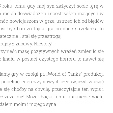
5 roku temu gdy mój syn zażyczył sobie „grę w
rem moich doświadczeń i spostrzeżeń mających w
óc nowicjuszom w grze, ustrzec ich od błędów
usi być bardzo fajna gra bo choć strzelanka to
tecznie… stał się przestrogą!
ajdy z zabawy. Niestety!
przynieść masę pozytywnych wrażeń zmieniło się
 finału w postaci czystego horroru to nawet się
klamy gry w czołgi pt. „World of Tanks” produkcji
 popełnić jeden z życiowych błędów, czyli zacząć
 się choćby na chwilę, przeczytajcie ten wpis i
jeszcze raz! Może dzięki temu unikniecie wielu
udziałem moim i mojego syna.