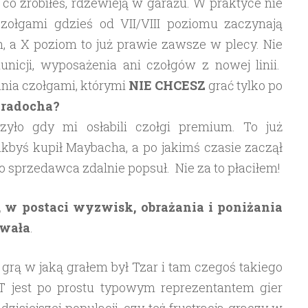
 co zrobiłeś, rdzewieją w garażu. W praktyce nie
zołgami gdzieś od VII/VIII poziomu zaczynają
h, a X poziom to już prawie zawsze w plecy. Nie
icji, wyposażenia ani czołgów z nowej linii.
nia czołgami, którymi
NIE CHCESZ
grać tylko po
 radocha?
zyło gdy mi osłabili czołgi premium. To już
akbyś kupił Maybacha, a po jakimś czasie zaczął
go sprzedawca zdalnie popsuł. Nie za to płaciłem!
i, w postaci wyzwisk, obrażania i poniżania
ywała
.
rą w jaką grałem był Tzar i tam czegoś takiego
T jest po prostu typowym reprezentantem gier
isiejszej populacji, czy też frustracja graczy w