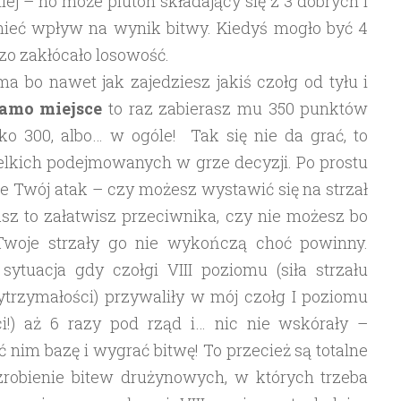
ej – no może pluton składający się z 3 dobrych i
ieć wpływ na wynik bitwy. Kiedyś mogło być 4
dzo zakłócało losowość.
 bo nawet jak zajedziesz jakiś czołg od tyłu i
samo miejsce
to raz zabierasz mu 350 punktów
lko 300, albo… w ogóle! Tak się nie da grać, to
elkich podejmowanych w grze decyzji. Po prostu
ie Twój atak – czy możesz wystawić się na strzał
asz to załatwisz przeciwnika, czy nie możesz bo
Twoje strzały go nie wykończą choć powinny.
ytuacja gdy czołgi VIII poziomu (siła strzału
trzymałości) przywaliły w mój czołg I poziomu
ci!) aż 6 razy pod rząd i… nic nie wskórały –
ć nim bazę i wygrać bitwę! To przecież są totalne
 zrobienie bitew drużynowych, w których trzeba