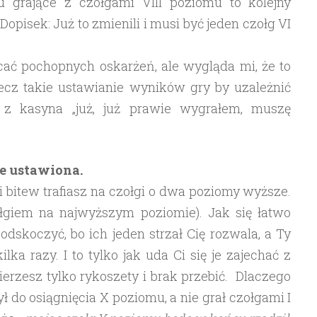
 grające z czołgami VIII poziomu to kolejny
opisek: Już to zmienili i musi być jeden czołg VI
cać pochopnych oskarżeń, ale wygląda mi, że to
lecz takie ustawianie wyników gry by uzależnić
z kasyna „już, już prawie wygrałem, muszę
ie ustawiona.
i bitew trafiasz na czołgi o dwa poziomy wyższe.
zołgiem na najwyższym poziomie). Jak się łatwo
dskoczyć, bo ich jeden strzał Cię rozwala, a Ty
lka razy. I to tylko jak uda Ci się je zajechać z
ierzesz tylko rykoszety i brak przebić. Dlaczego
żył do osiągnięcia X poziomu, a nie grał czołgami I