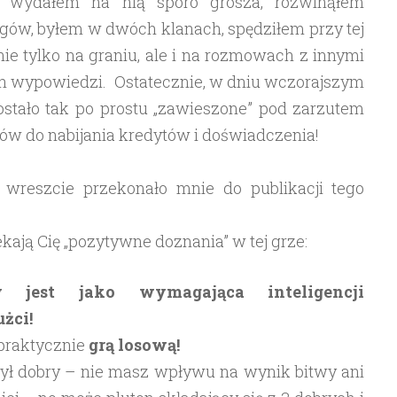
ew, wydałem na nią sporo grosza, rozwinąłem
ołgów, byłem w dwóch klanach, spędziłem przy tej
ie tylko na graniu, ale i na rozmowach z innymi
ch wypowiedzi. Ostatecznie, w dniu wczorajszym
ostało tak po prostu „zawieszone” pod zarzutem
ów do nabijania kredytów i doświadczenia!
i wreszcie przekonało mnie do publikacji tego
ekają Cię „pozytywne doznania” w tej grze:
 jest jako wymagająca inteligencji
żci!
 praktycznie
grą losową!
ył dobry – nie masz wpływu na wynik bitwy ani