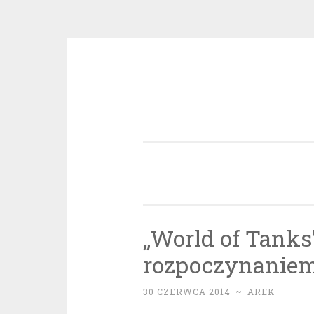
Przeskocz
do
treści
„World of Tanks
rozpoczynaniem 
30 CZERWCA 2014
~
AREK