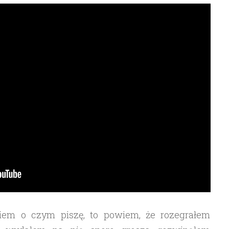
wiem o czym piszę, to powiem, że rozegrałem