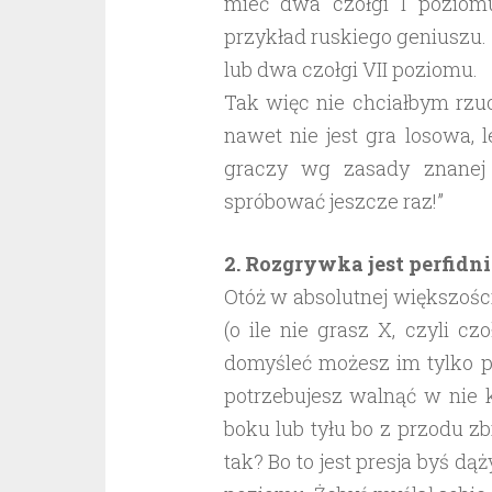
mieć dwa czołgi I poziomu
przykład ruskiego geniuszu. D
lub dwa czołgi VII poziomu.
Tak więc nie chciałbym rzu
nawet nie jest gra losowa, 
graczy wg zasady znanej 
spróbować jeszcze raz!”
2. Rozgrywka jest perfidn
Otóż w absolutnej większośc
(o ile nie grasz X, czyli c
domyśleć możesz im tylko po
potrzebujesz walnąć w nie ki
boku lub tyłu bo z przodu zb
tak? Bo to jest presja byś dą