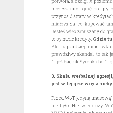
potwora, a czołgi X poziomu
możesz nimi grać bo gry c
przynosić straty w kredytac
miałbyś za co kupować amun
Jesteś więc zmuszany do gra
to by nabić kredyty.
Gdzie tu
Ale najbardziej mnie wkur
prawdziwy skandal, to tak j
Ci jeździć jak Syrenka bo Ci 
3. Skala werbalnej agresj
jest w tej grze wręcz nieb
Przed WoT jedyną „masową” g
nie było. Nie wiem czy Wo
MMO i pokazuje plugawość dz