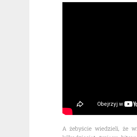
A żebyście wiedzieli, że 