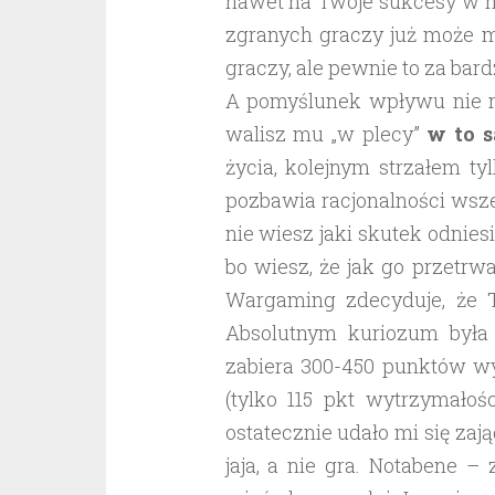
nawet na Twoje sukcesy w ni
zgranych graczy już może m
graczy, ale pewnie to za bar
A pomyślunek wpływu nie ma
walisz mu „w plecy”
w to 
życia, kolejnym strzałem ty
pozbawia racjonalności wsz
nie wiesz jaki skutek odnies
bo wiesz, że jak go przetrw
Wargaming zdecyduje, że 
Absolutnym kuriozum była s
zabiera 300-450 punktów wy
(tylko 115 pkt wytrzymałoś
ostatecznie udało mi się zają
jaja, a nie gra. Notabene –