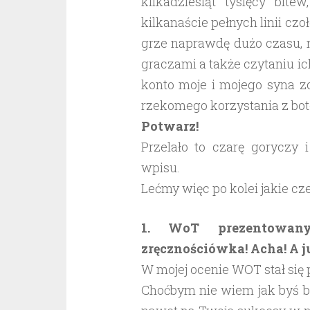
kilkadziesiąt tysięcy bit
kilkanaście pełnych linii cz
grze naprawdę dużo czasu, n
graczami a także czytaniu i
konto moje i mojego syna z
rzekomego korzystania z bot
Potwarz!
Przelało to czarę goryczy 
wpisu.
Lećmy więc po kolei jakie cz
1. WoT prezentowany
zręcznościówka! Acha! A ju
W mojej ocenie WOT stał się
Choćbym nie wiem jak byś b