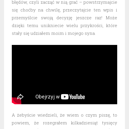
błędów, czyli zacząć w nią grać – powstrzymajcie
się choćby na chwilę, przeczytajcie ten wpis i
przemyślcie swoją decyzję jeszcze raz! Może
dzięki temu unikniecie wielu przykrości, które
stały się udziałem moim i mojego syna.
A żebyście wiedzieli, że wiem o czym piszę, to
powiem, że rozegrałem kilkadziesiąt tysięcy