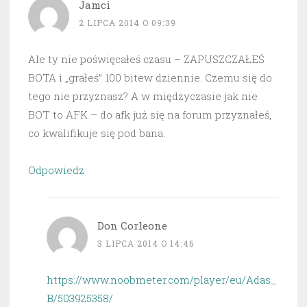
Jamci
2 LIPCA 2014 O 09:39
Ale ty nie poświęcałeś czasu – ZAPUSZCZAŁEŚ
BOTA i „grałeś” 100 bitew dziennie. Czemu się do
tego nie przyznasz? A w międzyczasie jak nie
BOT to AFK – do afk już się na forum przyznałeś,
co kwalifikuje się pod bana.
Odpowiedz
Don Corleone
3 LIPCA 2014 O 14:46
https://www.noobmeter.com/player/eu/Adas_
B/503925358/