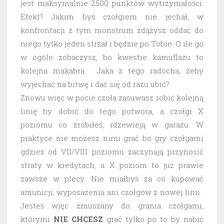
jest maksymalnie 2500 punktów wytrzymałości.
Efekt? Jakim byś czołgiem nie jechał, w
konfrontacji z tym monstrum zdążysz oddać do
niego tylko jeden strzał i będzie po Tobie. O ile go
w ogóle zobaczysz, bo kwestie kamuflażu to
kolejna makabra. Jaka z tego radocha, żeby
wyjechać na bitwę i dać się od razu ubić?
Znowu więc w pocie czoła zasuwasz robić kolejną
linię by dobić do tego potwora, a czołgi X
poziomu co zrobiłeś, rdzewieją w garażu. W
praktyce nie możesz nimi grać bo gry czołgami
gdzieś od VII/VIII poziomu zaczynają przynosić
straty w kredytach, a X poziom to już prawie
zawsze w plecy. Nie miałbyś za co kupować
amunicji, wyposażenia ani czołgów z nowej linii.
Jesteś więc zmuszany do grania czołgami,
którymi
NIE CHCESZ
grać tylko po to by nabić