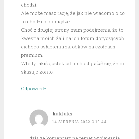
chodzi.
Ale może masz rację, że jak nie wiadomo o co
to chodzi o pieniądze.
Choć z drugiej strony mam podejrzenia, że to
kwestia moich żali na ich forum dotyczących
cichego osłabienia zarobków na czołgach
premium.
Wtedy jakiś gostek od nich odgrażał się, że mi
skasuje konto.
Odpowiedz
kukluks
14 SIERPNIA 2022 O 19:44
dzis za komentarz na temat wydawania