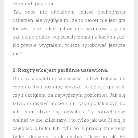
czołgi VII poziomu.
Tak więc nie chciałbym rzucać pochopnych
oskarżeń, ale wygląda mi, że to nawet nie jest gra
losowa, lecz takie ustawianie wyników gry by
uzależnić graczy wg zasady znanej z kasyna „już,
już prawie wygrałem, muszę spróbować jeszcze
raz!”
2. Rozgrywka jest perfidnie ustawiona.
Otóż w absolutnej większości bitew trafiasz na
czołgi o dwa poziomy wyższe. (o ile nie grasz X,
czyli czołgiem na najwyższym poziomie). Jak się
łatwo domyśleć możesz im tylko podskoczyć, bo
ich jeden strzał Cię rozwala, a Ty potrzebujesz
walnąć w nie kilka razy. I to tylko jak uda Ci się je
zajechać z boku lub tyłu bo z przodu zbierzesz
tylko rykoszety i brak przebić. Dlaczego tak? Bo