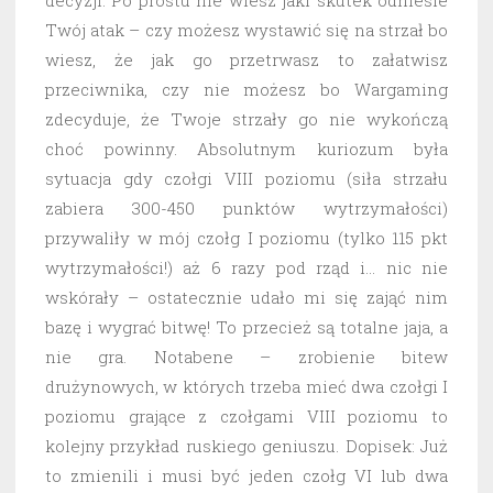
decyzji. Po prostu nie wiesz jaki skutek odniesie
Twój atak – czy możesz wystawić się na strzał bo
wiesz, że jak go przetrwasz to załatwisz
przeciwnika, czy nie możesz bo Wargaming
zdecyduje, że Twoje strzały go nie wykończą
choć powinny. Absolutnym kuriozum była
sytuacja gdy czołgi VIII poziomu (siła strzału
zabiera 300-450 punktów wytrzymałości)
przywaliły w mój czołg I poziomu (tylko 115 pkt
wytrzymałości!) aż 6 razy pod rząd i… nic nie
wskórały – ostatecznie udało mi się zająć nim
bazę i wygrać bitwę! To przecież są totalne jaja, a
nie gra. Notabene – zrobienie bitew
drużynowych, w których trzeba mieć dwa czołgi I
poziomu grające z czołgami VIII poziomu to
kolejny przykład ruskiego geniuszu. Dopisek: Już
to zmienili i musi być jeden czołg VI lub dwa