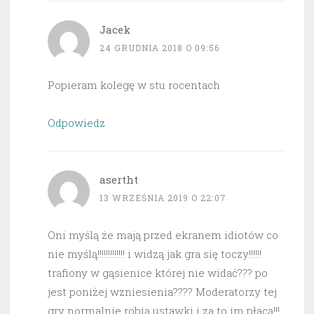
Jacek
24 GRUDNIA 2018 O 09:56
Popieram kolegę w stu rocentach
Odpowiedz
asertht
13 WRZEŚNIA 2019 O 22:07
Oni myślą że mają przed ekranem idiotów co
nie myślą!!!!!!!!!!!!! i widzą jak gra się toczy!!!!!!
trafiony w gąsienice której nie widać??? po
jest poniżej wzniesienia???? Moderatorzy tej
gry normalnie robią ustawki i za to im płacą!!!