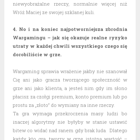
niewyobrażalne rzeczy, normalnie więcej niż
Wróż Maciej ze swojej szklanej kuli.
4. No i na koniec najpotworniejsza zbrodnia
Wargamingu – jak się okazuje realne ryzyko
utraty w każdej chwili wszystkiego czego się
dorobiliście w grze.
Wargaming sprawia wrażenie jakby nie szanował
Cię ani jako gracza tworzącego społeczność w
grze ani jako klienta, a jesteś nim gdy im słono
płacisz za czołgi premium, konto premium lub po
prostu za „złoto” do wymiany na inne rzeczy.
Ta gra wymaga przekroczenia masy ludzi bo
inaczej algorytmy nie byłyby w stanie ustawić
bitew co widać nad ranem gdy brak luda. Dlatego
każdy kto gra, tworzy w grze istotną wartość –