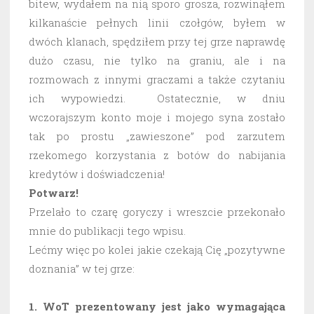
bitew, wydałem na nią sporo grosza, rozwinąłem
kilkanaście pełnych linii czołgów, byłem w
dwóch klanach, spędziłem przy tej grze naprawdę
dużo czasu, nie tylko na graniu, ale i na
rozmowach z innymi graczami a także czytaniu
ich wypowiedzi. Ostatecznie, w dniu
wczorajszym konto moje i mojego syna zostało
tak po prostu „zawieszone” pod zarzutem
rzekomego korzystania z botów do nabijania
kredytów i doświadczenia!
Potwarz!
Przelało to czarę goryczy i wreszcie przekonało
mnie do publikacji tego wpisu.
Lećmy więc po kolei jakie czekają Cię „pozytywne
doznania” w tej grze:
1. WoT prezentowany jest jako wymagająca