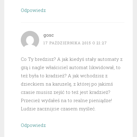
Odpowiedz
gosc
17 PAŹDZIERNIKA 2015 O 21:27
Co Ty bredzisz? A jak kiedyś stały automaty z
grą i nagle właściciel automat likwidował, to
też była to kradzież? A jak wchodzisz z
dzieckiem na karuzelę, z której po jakimś
czasie musisz zejść to też jest kradzież?
Przecież wydałeś na to realne pieniądze!
Ludzie zacznijcie czasem myśleć.
Odpowiedz