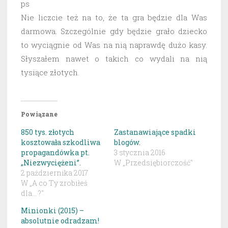
ps
Nie liczcie też na to, że ta gra będzie dla Was
darmowa. Szczególnie gdy będzie grało dziecko
to wyciągnie od Was na nią naprawdę dużo kasy.
Słyszałem nawet o takich co wydali na nią
tysiące złotych.
Powiązane
850 tys. złotych
Zastanawiające spadki
kosztowała szkodliwa
blogów.
propagandówka pt.
3 stycznia 2016
„Niezwyciężeni”.
W „Przedsiębiorczość"
2 października 2017
W „A co Ty zrobiłeś
dla... ?"
Minionki (2015) –
absolutnie odradzam!