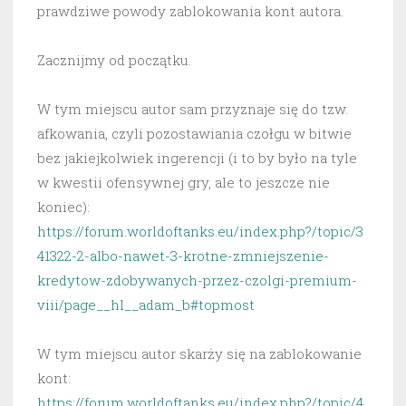
prawdziwe powody zablokowania kont autora.
Zacznijmy od początku.
W tym miejscu autor sam przyznaje się do tzw.
afkowania, czyli pozostawiania czołgu w bitwie
bez jakiejkolwiek ingerencji (i to by było na tyle
w kwestii ofensywnej gry, ale to jeszcze nie
koniec):
https://forum.worldoftanks.eu/index.php?/topic/3
41322-2-albo-nawet-3-krotne-zmniejszenie-
kredytow-zdobywanych-przez-czolgi-premium-
viii/page__hl__adam_b#topmost
W tym miejscu autor skarży się na zablokowanie
kont:
https://forum.worldoftanks.eu/index.php?/topic/4