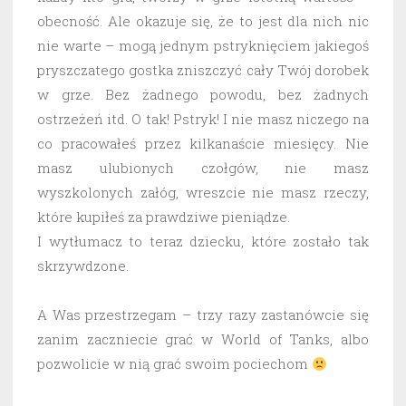
obecność. Ale okazuje się, że to jest dla nich nic
nie warte – mogą jednym pstryknięciem jakiegoś
pryszczatego gostka zniszczyć cały Twój dorobek
w grze. Bez żadnego powodu, bez żadnych
ostrzeżeń itd. O tak! Pstryk! I nie masz niczego na
co pracowałeś przez kilkanaście miesięcy. Nie
masz ulubionych czołgów, nie masz
wyszkolonych załóg, wreszcie nie masz rzeczy,
które kupiłeś za prawdziwe pieniądze.
I wytłumacz to teraz dziecku, które zostało tak
skrzywdzone.
A Was przestrzegam – trzy razy zastanówcie się
zanim zaczniecie grać w World of Tanks, albo
pozwolicie w nią grać swoim pociechom