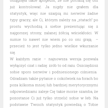
osiągnęła takie apogeum, że nie potrafią się oni
już kontrolować. Ja nigdy nie grałem dla
statystyk, więc nie szarpią mi nerwów żadne
typy graczy, ale Ci, którym zależy na „statach” po
prostu wychodzą z siebie prezentując się z
najgorszej strony, zalanej żółcią wściekłości. W
sumie to nawet nie wiem po co oni grają –
przecież to jest tylko jedno wielkie wkurzanie
się.
W każdym razie – najnowsza wersja pozwala
wyłączyć czat i radzę: zrób to od razu. Oszczędzisz
sobie sporo nerwów i podniesionego ciśnienia.
Odradzam także pytanie o cokolwiek na forach bo
poza kilkoma mniej lub bardziej merytorycznymi
odpowiedziami zaleje Cię takie morze szamba, że
pozostanie Ci już tylko strzelić sobie w łeb. Na
podstawie Twoich statystyk powiedzą o Tobie