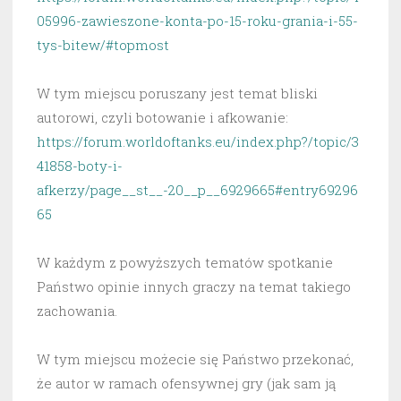
05996-zawieszone-konta-po-15-roku-grania-i-55-
tys-bitew/#topmost
W tym miejscu poruszany jest temat bliski
autorowi, czyli botowanie i afkowanie:
https://forum.worldoftanks.eu/index.php?/topic/3
41858-boty-i-
afkerzy/page__st__-20__p__6929665#entry69296
65
W każdym z powyższych tematów spotkanie
Państwo opinie innych graczy na temat takiego
zachowania.
W tym miejscu możecie się Państwo przekonać,
że autor w ramach ofensywnej gry (jak sam ją