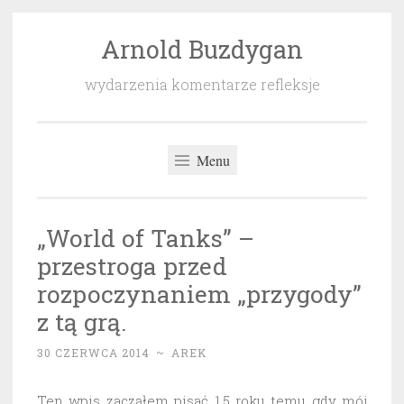
Arnold Buzdygan
Przeskocz
do
wydarzenia komentarze refleksje
treści
Menu
„World of Tanks” –
przestroga przed
rozpoczynaniem „przygody”
z tą grą.
30 CZERWCA 2014
~
AREK
Ten wpis zacząłem pisać 1,5 roku temu gdy mój