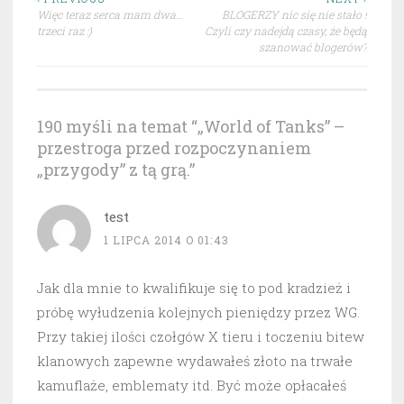
Nawigacja
Więc teraz serca mam dwa…
BLOGERZY nic się nie stało !
wpisu
trzeci raz :)
Czyli czy nadejdą czasy, że będą
szanować blogerów?
190 myśli na temat “
„World of Tanks” –
przestroga przed rozpoczynaniem
„przygody” z tą grą.
”
test
1 LIPCA 2014 O 01:43
Jak dla mnie to kwalifikuje się to pod kradzież i
próbę wyłudzenia kolejnych pieniędzy przez WG.
Przy takiej ilości czołgów X tieru i toczeniu bitew
klanowych zapewne wydawałeś złoto na trwałe
kamuflaże, emblematy itd. Być może opłacałeś