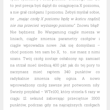
to jest presja byś dążył do osiągnięcia X poziomu,
a nie grał czołgami I poziomu. Żebyś myślał sobie,
że
„mając czołg X poziomu będę w końcu rządził,
nie ma przecież wyższego poziomu”
. Znowu błąd!
Nie będziesz. Bo Wargaming ciągle miesza w
liniach, ciągle zmienia parametry czołgów i
ciągle wprowadza nowe. Jak się domyślasz –
choć poziom ten sam bo X, to… nie masz z nimi
szans. Twój czołg zostaje osłabiony np. zamiast
na strzał mieć średnią 400 pkt jak do tej pory to
zaczynasz mieć raptem 340 punktów co
radykalnie zmienia siłę ognia. A nowo
wprowadzony czołg zawsze jest potworem siły.
Świeży przykład – WTe100, który strzela 6 razy w
ciągu 12 sekund zabierając przeciętnie 3300
punktów, podczas gdy na najcięższych czołgach