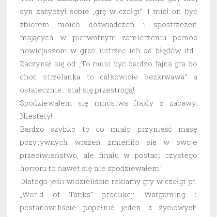
syn zażyczył sobie „grę w czołgi”. I miał on być
zbiorem moich doświadczeń i spostrzeżeń
mających w pierwotnym zamierzeniu pomóc
nowicjuszom w grze, ustrzec ich od błędów itd.
Zaczynał się od „To musi być bardzo fajna gra bo
choć strzelanka to całkowicie bezkrwawa” a
ostatecznie… stał się przestrogą!
Spodziewałem się mnóstwa frajdy z zabawy.
Niestety!
Bardzo szybko to co miało przynieść masę
pozytywnych wrażeń zmieniło się w swoje
przeciwieństwo, ale finału w postaci czystego
horroru to nawet się nie spodziewałem!
Dlatego jeśli widzieliście reklamy gry w czołgi pt.
„World of Tanks” produkcji Wargaming i
postanowiliście popełnić jeden z życiowych