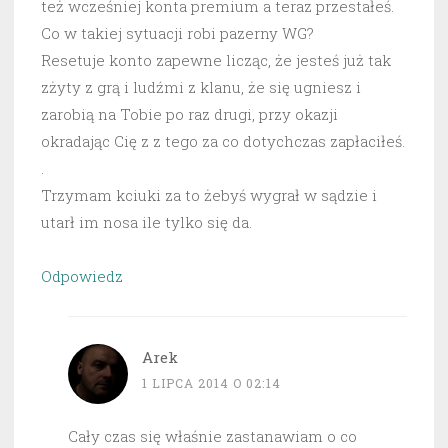
też wcześniej konta premium a teraz przestałeś.
Co w takiej sytuacji robi pazerny WG?
Resetuje konto zapewne licząc, że jesteś już tak
zżyty z grą i ludźmi z klanu, że się ugniesz i
zarobią na Tobie po raz drugi, przy okazji
okradając Cię z z tego za co dotychczas zapłaciłeś.
.
Trzymam kciuki za to żebyś wygrał w sądzie i
utarł im nosa ile tylko się da.
Odpowiedz
Arek
1 LIPCA 2014 O 02:14
Cały czas się właśnie zastanawiam o co