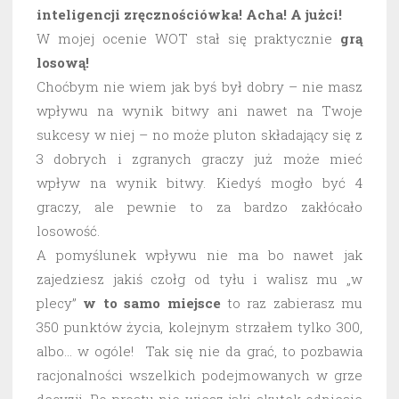
inteligencji zręcznościówka! Acha! A jużci!
W mojej ocenie WOT stał się praktycznie
grą
losową!
Choćbym nie wiem jak byś był dobry – nie masz
wpływu na wynik bitwy ani nawet na Twoje
sukcesy w niej – no może pluton składający się z
3 dobrych i zgranych graczy już może mieć
wpływ na wynik bitwy. Kiedyś mogło być 4
graczy, ale pewnie to za bardzo zakłócało
losowość.
A pomyślunek wpływu nie ma bo nawet jak
zajedziesz jakiś czołg od tyłu i walisz mu „w
plecy”
w to samo miejsce
to raz zabierasz mu
350 punktów życia, kolejnym strzałem tylko 300,
albo… w ogóle! Tak się nie da grać, to pozbawia
racjonalności wszelkich podejmowanych w grze