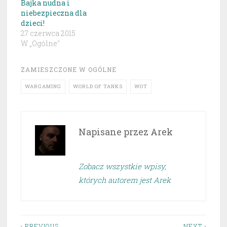
Bajka nudna i
niebezpieczna dla
dzieci!
27 czerwca 2015
W „Ogólne"
ZAMIESZCZONE W
OGÓLNE
WARGAMING
WORLD OF TANKS
WOT
Napisane przez
Arek
Zobacz wszystkie wpisy,
których autorem jest Arek
‹ PREVIOUS
NEXT ›