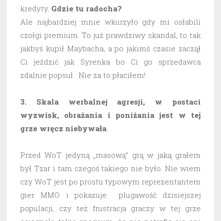
kredyty.
Gdzie tu radocha?
Ale najbardziej mnie wkurzyło gdy mi osłabili
czołgi premium. To już prawdziwy skandal, to tak
jakbyś kupił Maybacha, a po jakimś czasie zaczął
Ci jeździć jak Syrenka bo Ci go sprzedawca
zdalnie popsuł. Nie za to płaciłem!
3. Skala werbalnej agresji, w postaci
wyzwisk, obrażania i poniżania jest w tej
grze wręcz niebywała
.
Przed WoT jedyną „masową” grą w jaką grałem
był Tzar i tam czegoś takiego nie było. Nie wiem
czy WoT jest po prostu typowym reprezentantem
gier MMO i pokazuje plugawość dzisiejszej
populacji, czy też frustracja graczy w tej grze