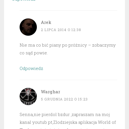
Arek
2 LIPCA 2014 O 12:38
Nie ma co bić piany po próżnicy – zobaczymy
co sąd powie.
Odpowiedz
Warghar
5 GRUDNIA 2022 O 15:23
Senna,nie pierdol bzdur ,zapraszam na moj
kanal youtub pt,Zlodziejska aplikacja World of