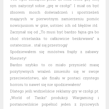
syn zażyczył sobie „grę w czołgi”. I miał on być
zbiorem moich doświadczeń i spostrzeżeń
mających w pierwotnym zamierzeniu pomóc
nowicjuszom w grze, ustrzec ich od błędów itd.
Zaczynał się od „To musi być bardzo fajna gra bo
choć strzelanka to całkowicie bezkrwawa” a
ostatecznie… stał się przestrogą!
Spodziewałem się mnóstwa frajdy z zabawy.
Niestety!
Bardzo szybko to co miało przynieść masę
pozytywnych wrażeń zmieniło się w swoje
przeciwieństwo, ale finału w postaci czystego
horroru to nawet się nie spodziewałem!
Dlatego jeśli widzieliście reklamy gry w czołgi pt.
„World of Tanks” produkcji Wargaming i
postanowiliście popełnić jeden z życiowych