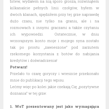
bitew, wydałem na nią sporo grosza, rozwinąłem
kilkanaście pełnych linii czołgów, byłem w
dwóch klanach, spędziłem przy tej grze naprawdę
dużo czasu, nie tylko na graniu, ale i na
rozmowach z innymi graczami a także czytaniu
ich wypowiedzi. Ostatecznie, w dniu
wczorajszym konto moje i mojego syna zostało
tak po prostu „zawieszone” pod zarzutem
rzekomego korzystania z botów do nabijania
kredytów i doświadczenia!
Potwarz!
Przelało to czarę goryczy i wreszcie przekonało
mnie do publikacji tego wpisu.
Lećmy więc po kolei jakie czekają Cię „pozytywne
doznania” w tej grze:
1. WoT prezentowany jest jako wymagająca