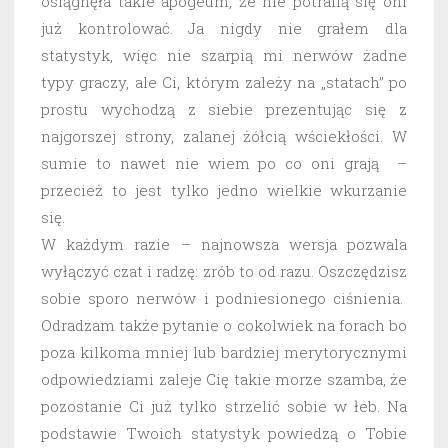
osiągnęła takie apogeum, że nie potrafią się oni
już kontrolować. Ja nigdy nie grałem dla
statystyk, więc nie szarpią mi nerwów żadne
typy graczy, ale Ci, którym zależy na „statach” po
prostu wychodzą z siebie prezentując się z
najgorszej strony, zalanej żółcią wściekłości. W
sumie to nawet nie wiem po co oni grają –
przecież to jest tylko jedno wielkie wkurzanie
się.
W każdym razie – najnowsza wersja pozwala
wyłączyć czat i radzę: zrób to od razu. Oszczędzisz
sobie sporo nerwów i podniesionego ciśnienia.
Odradzam także pytanie o cokolwiek na forach bo
poza kilkoma mniej lub bardziej merytorycznymi
odpowiedziami zaleje Cię takie morze szamba, że
pozostanie Ci już tylko strzelić sobie w łeb. Na
podstawie Twoich statystyk powiedzą o Tobie