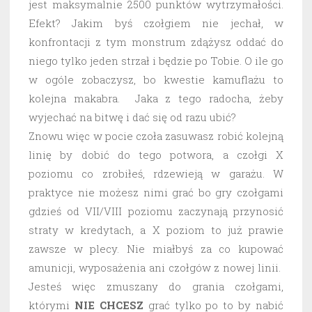
jest maksymalnie 2500 punktów wytrzymałości.
Efekt? Jakim byś czołgiem nie jechał, w
konfrontacji z tym monstrum zdążysz oddać do
niego tylko jeden strzał i będzie po Tobie. O ile go
w ogóle zobaczysz, bo kwestie kamuflażu to
kolejna makabra. Jaka z tego radocha, żeby
wyjechać na bitwę i dać się od razu ubić?
Znowu więc w pocie czoła zasuwasz robić kolejną
linię by dobić do tego potwora, a czołgi X
poziomu co zrobiłeś, rdzewieją w garażu. W
praktyce nie możesz nimi grać bo gry czołgami
gdzieś od VII/VIII poziomu zaczynają przynosić
straty w kredytach, a X poziom to już prawie
zawsze w plecy. Nie miałbyś za co kupować
amunicji, wyposażenia ani czołgów z nowej linii.
Jesteś więc zmuszany do grania czołgami,
którymi
NIE CHCESZ
grać tylko po to by nabić