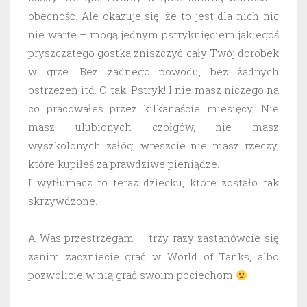
obecność. Ale okazuje się, że to jest dla nich nic
nie warte – mogą jednym pstryknięciem jakiegoś
pryszczatego gostka zniszczyć cały Twój dorobek
w grze. Bez żadnego powodu, bez żadnych
ostrzeżeń itd. O tak! Pstryk! I nie masz niczego na
co pracowałeś przez kilkanaście miesięcy. Nie
masz ulubionych czołgów, nie masz
wyszkolonych załóg, wreszcie nie masz rzeczy,
które kupiłeś za prawdziwe pieniądze.
I wytłumacz to teraz dziecku, które zostało tak
skrzywdzone.
A Was przestrzegam – trzy razy zastanówcie się
zanim zaczniecie grać w World of Tanks, albo
pozwolicie w nią grać swoim pociechom