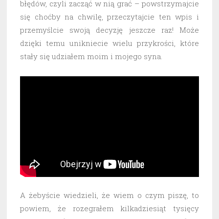
błędów, czyli zacząć w nią grać – powstrzymajcie
się choćby na chwilę, przeczytajcie ten wpis i
przemyślcie swoją decyzję jeszcze raz! Może
dzięki temu unikniecie wielu przykrości, które
stały się udziałem moim i mojego syna.
A żebyście wiedzieli, że wiem o czym piszę, to
powiem, że rozegrałem kilkadziesiąt tysięcy