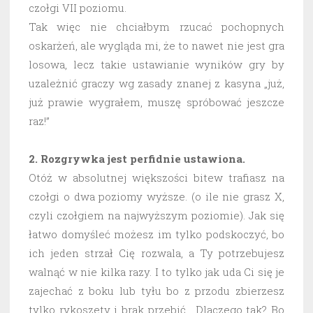
czołgi VII poziomu.
Tak więc nie chciałbym rzucać pochopnych
oskarżeń, ale wygląda mi, że to nawet nie jest gra
losowa, lecz takie ustawianie wyników gry by
uzależnić graczy wg zasady znanej z kasyna „już,
już prawie wygrałem, muszę spróbować jeszcze
raz!”
2. Rozgrywka jest perfidnie ustawiona.
Otóż w absolutnej większości bitew trafiasz na
czołgi o dwa poziomy wyższe. (o ile nie grasz X,
czyli czołgiem na najwyższym poziomie). Jak się
łatwo domyśleć możesz im tylko podskoczyć, bo
ich jeden strzał Cię rozwala, a Ty potrzebujesz
walnąć w nie kilka razy. I to tylko jak uda Ci się je
zajechać z boku lub tyłu bo z przodu zbierzesz
tylko rykoszety i brak przebić. Dlaczego tak? Bo