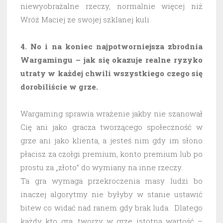
niewyobrażalne rzeczy, normalnie więcej niż
Wróż Maciej ze swojej szklanej kuli.
4. No i na koniec najpotworniejsza zbrodnia
Wargamingu – jak się okazuje realne ryzyko
utraty w każdej chwili wszystkiego czego się
dorobiliście w grze.
Wargaming sprawia wrażenie jakby nie szanował
Cię ani jako gracza tworzącego społeczność w
grze ani jako klienta, a jesteś nim gdy im słono
płacisz za czołgi premium, konto premium lub po
prostu za „złoto” do wymiany na inne rzeczy.
Ta gra wymaga przekroczenia masy ludzi bo
inaczej algorytmy nie byłyby w stanie ustawić
bitew co widać nad ranem gdy brak luda. Dlatego
każdy kto gra, tworzy w grze istotną wartość –