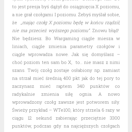
to jest presja byś dążył do osiągnięcia X poziomu,
a nie grał czołgami I poziomu. Żebyś myślał sobie,
że
„mając czołg X poziomu będę w końcu rządził,
nie ma przecież wyższego poziomu”
. Znowu błąd!
Nie będziesz. Bo Wargaming ciągle miesza w
liniach, ciągle zmienia parametry czołgów i
ciągle wprowadza nowe. Jak się domyślasz –
choć poziom ten sam bo X, to… nie masz z nimi
szans. Twój czołg zostaje osłabiony np. zamiast
na strzał mieć średnią 400 pkt jak do tej pory to
zaczynasz mieć raptem 340 punktów co
radykalnie zmienia siłę ognia. A nowo
wprowadzony czołg zawsze jest potworem siły.
Świeży przykład – WTe100, który strzela 6 razy w
ciągu 12 sekund zabierając przeciętnie 3300
punktów, podczas gdy na najcięższych czołgach