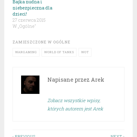
Bajka nudna i
niebezpieczna dla
dzieci!
27 czerwca 2015
W „Ogólne"
ZAMIESZCZONE W
OGÓLNE
WARGAMING
WORLD OF TANKS
WOT
Napisane przez
Arek
Zobacz wszystkie wpisy,
których autorem jest Arek
‹ PREVIOUS
NEXT ›