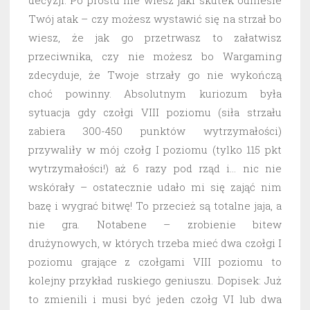
decyzji. Po prostu nie wiesz jaki skutek odniesie
Twój atak – czy możesz wystawić się na strzał bo
wiesz, że jak go przetrwasz to załatwisz
przeciwnika, czy nie możesz bo Wargaming
zdecyduje, że Twoje strzały go nie wykończą
choć powinny. Absolutnym kuriozum była
sytuacja gdy czołgi VIII poziomu (siła strzału
zabiera 300-450 punktów wytrzymałości)
przywaliły w mój czołg I poziomu (tylko 115 pkt
wytrzymałości!) aż 6 razy pod rząd i… nic nie
wskórały – ostatecznie udało mi się zająć nim
bazę i wygrać bitwę! To przecież są totalne jaja, a
nie gra. Notabene – zrobienie bitew
drużynowych, w których trzeba mieć dwa czołgi I
poziomu grające z czołgami VIII poziomu to
kolejny przykład ruskiego geniuszu. Dopisek: Już
to zmienili i musi być jeden czołg VI lub dwa