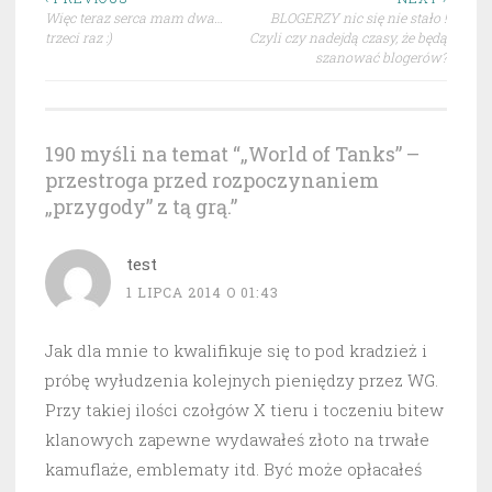
Nawigacja
Więc teraz serca mam dwa…
BLOGERZY nic się nie stało !
wpisu
trzeci raz :)
Czyli czy nadejdą czasy, że będą
szanować blogerów?
190 myśli na temat “
„World of Tanks” –
przestroga przed rozpoczynaniem
„przygody” z tą grą.
”
test
1 LIPCA 2014 O 01:43
Jak dla mnie to kwalifikuje się to pod kradzież i
próbę wyłudzenia kolejnych pieniędzy przez WG.
Przy takiej ilości czołgów X tieru i toczeniu bitew
klanowych zapewne wydawałeś złoto na trwałe
kamuflaże, emblematy itd. Być może opłacałeś