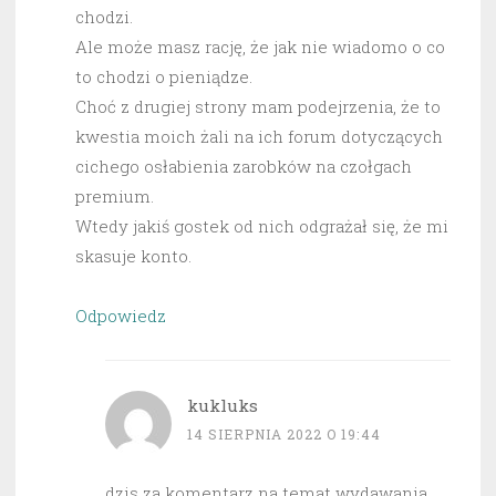
chodzi.
Ale może masz rację, że jak nie wiadomo o co
to chodzi o pieniądze.
Choć z drugiej strony mam podejrzenia, że to
kwestia moich żali na ich forum dotyczących
cichego osłabienia zarobków na czołgach
premium.
Wtedy jakiś gostek od nich odgrażał się, że mi
skasuje konto.
Odpowiedz
kukluks
14 SIERPNIA 2022 O 19:44
dzis za komentarz na temat wydawania