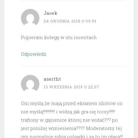
Jacek
24 GRUDNIA 2018 O 09:56
Popieram kolegę w stu rocentach
Odpowiedz
asertht
13 WRZEŚNIA 2019 O 22:07
Oni myślą że mają przed ekranem idiotów co
nie myślą!!!!!!!!!!!!! i widzą jak gra się toczy!!!!!!
trafiony w gąsienice której nie widać??? po
jest poniżej wzniesienia???? Moderatorzy tej
gry normalnie robią ustawki i za to im płacą!!!