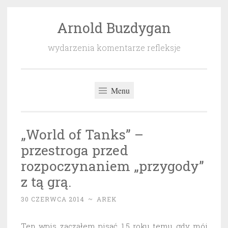
Arnold Buzdygan
Przeskocz
do
wydarzenia komentarze refleksje
treści
Menu
„World of Tanks” –
przestroga przed
rozpoczynaniem „przygody”
z tą grą.
30 CZERWCA 2014
~
AREK
Ten wpis zacząłem pisać 1,5 roku temu gdy mój