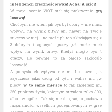
inteligencji zręcznościówka! Acha! A jużci!
W mojej ocenie WOT stał się praktycznie
grą
losową!
Choćbym nie wiem jak byś był dobry – nie masz
wpływu na wynik bitwy ani nawet na Twoje
sukcesy w niej – no może pluton składający się z
3 dobrych i zgranych graczy już może mieć
wpływ na wynik bitwy. Kiedyś mogło być 4
graczy, ale pewnie to za bardzo zakłócało
losowość.
A pomyślunek wpływu nie ma bo nawet jak
zajedziesz jakiś czołg od tyłu i walisz mu „w
plecy”
w to samo miejsce
to raz zabierasz mu
350 punktów życia, kolejnym strzałem tylko 300,
albo… w ogóle! Tak się nie da grać, to pozbawia
racjonalności wszelkich podejmowanych w grze