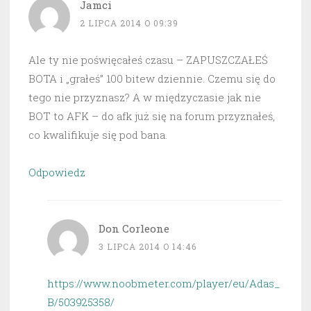
Jamci
2 LIPCA 2014 O 09:39
Ale ty nie poświęcałeś czasu – ZAPUSZCZAŁEŚ
BOTA i „grałeś” 100 bitew dziennie. Czemu się do
tego nie przyznasz? A w międzyczasie jak nie
BOT to AFK – do afk już się na forum przyznałeś,
co kwalifikuje się pod bana.
Odpowiedz
Don Corleone
3 LIPCA 2014 O 14:46
https://www.noobmeter.com/player/eu/Adas_
B/503925358/