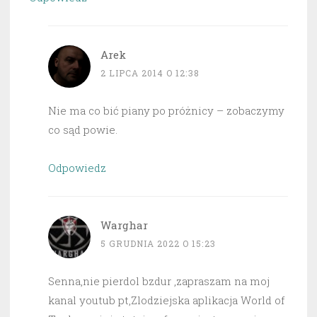
Arek
2 LIPCA 2014 O 12:38
Nie ma co bić piany po próżnicy – zobaczymy
co sąd powie.
Odpowiedz
Warghar
5 GRUDNIA 2022 O 15:23
Senna,nie pierdol bzdur ,zapraszam na moj
kanal youtub pt,Zlodziejska aplikacja World of