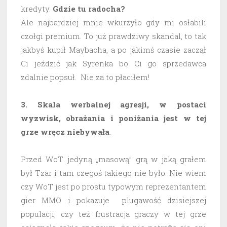
kredyty.
Gdzie tu radocha?
Ale najbardziej mnie wkurzyło gdy mi osłabili
czołgi premium. To już prawdziwy skandal, to tak
jakbyś kupił Maybacha, a po jakimś czasie zaczął
Ci jeździć jak Syrenka bo Ci go sprzedawca
zdalnie popsuł. Nie za to płaciłem!
3. Skala werbalnej agresji, w postaci
wyzwisk, obrażania i poniżania jest w tej
grze wręcz niebywała
.
Przed WoT jedyną „masową” grą w jaką grałem
był Tzar i tam czegoś takiego nie było. Nie wiem
czy WoT jest po prostu typowym reprezentantem
gier MMO i pokazuje plugawość dzisiejszej
populacji, czy też frustracja graczy w tej grze