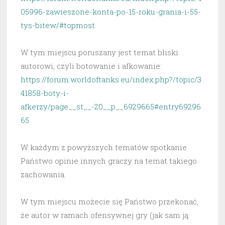
05996-zawieszone-konta-po-15-roku-grania-i-55-
tys-bitew/#topmost
W tym miejscu poruszany jest temat bliski
autorowi, czyli botowanie i afkowanie:
https://forum.worldoftanks.eu/index.php?/topic/3
41858-boty-i-
afkerzy/page__st__-20__p__6929665#entry69296
65
W każdym z powyższych tematów spotkanie
Państwo opinie innych graczy na temat takiego
zachowania.
W tym miejscu możecie się Państwo przekonać,
że autor w ramach ofensywnej gry (jak sam ją