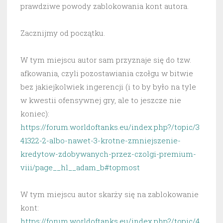
prawdziwe powody zablokowania kont autora.
Zacznijmy od początku.
W tym miejscu autor sam przyznaje się do tzw.
afkowania, czyli pozostawiania czołgu w bitwie
bez jakiejkolwiek ingerencji (i to by było na tyle
w kwestii ofensywnej gry, ale to jeszcze nie
koniec):
https://forum.worldoftanks.eu/index.php?/topic/3
41322-2-albo-nawet-3-krotne-zmniejszenie-
kredytow-zdobywanych-przez-czolgi-premium-
viii/page__hl__adam_b#topmost
W tym miejscu autor skarży się na zablokowanie
kont:
https://forum.worldoftanks.eu/index.php?/topic/4