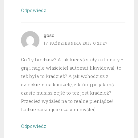
Odpowiedz
gosc
17 PAŹDZIERNIKA 2015 O 21:27
Co Ty bredzisz? A jak kiedyś stały automaty z
grą i nagle właściciel automat likwidował, to
też była to kradzież? A jak wchodzisz z
dzieckiem na karuzelę, z której po jakimś
czasie musisz zejść to też jest kradzież?
Przecież wydałeś na to realne pieniądze!
Ludzie zacznijcie czasem myśleć.
Odpowiedz