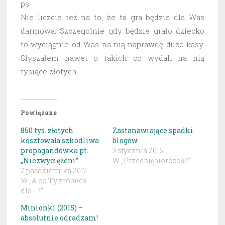
ps
Nie liczcie też na to, że ta gra będzie dla Was
darmowa. Szczególnie gdy będzie grało dziecko
to wyciągnie od Was na nią naprawdę dużo kasy.
Słyszałem nawet o takich co wydali na nią
tysiące złotych.
Powiązane
850 tys. złotych
Zastanawiające spadki
kosztowała szkodliwa
blogów.
propagandówka pt.
3 stycznia 2016
„Niezwyciężeni”.
W „Przedsiębiorczość"
2 października 2017
W „A co Ty zrobiłeś
dla... ?"
Minionki (2015) –
absolutnie odradzam!