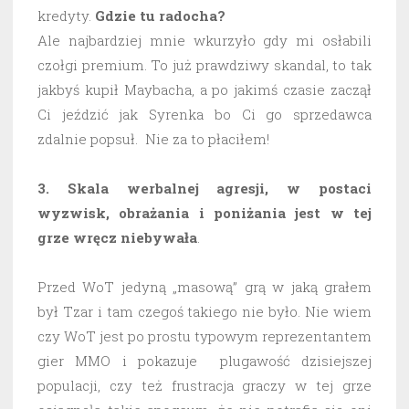
kredyty.
Gdzie tu radocha?
Ale najbardziej mnie wkurzyło gdy mi osłabili
czołgi premium. To już prawdziwy skandal, to tak
jakbyś kupił Maybacha, a po jakimś czasie zaczął
Ci jeździć jak Syrenka bo Ci go sprzedawca
zdalnie popsuł. Nie za to płaciłem!
3. Skala werbalnej agresji, w postaci
wyzwisk, obrażania i poniżania jest w tej
grze wręcz niebywała
.
Przed WoT jedyną „masową” grą w jaką grałem
był Tzar i tam czegoś takiego nie było. Nie wiem
czy WoT jest po prostu typowym reprezentantem
gier MMO i pokazuje plugawość dzisiejszej
populacji, czy też frustracja graczy w tej grze