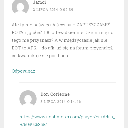
Jamci
2 LIPCA 2014 O 09:39
Ale ty nie poświęcałeś czasu – ZAPUSZCZAŁEŚ
BOTA i „grałeś” 100 bitew dziennie. Czemu się do
tego nie przyznasz? A w międzyczasie jak nie
BOT to AFK – do afk już się na forum przyznałeś,
co kwalifikuje się pod bana.
Odpowiedz
Don Corleone
3 LIPCA 2014 O 14:46
https://www.noobmeter.com/player/eu/Adas_
B/503925358/