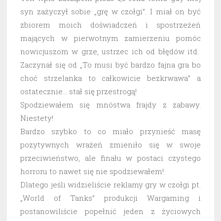
syn zażyczył sobie „grę w czołgi”. I miał on być
zbiorem moich doświadczeń i spostrzeżeń
mających w pierwotnym zamierzeniu pomóc
nowicjuszom w grze, ustrzec ich od błędów itd.
Zaczynał się od „To musi być bardzo fajna gra bo
choć strzelanka to całkowicie bezkrwawa” a
ostatecznie… stał się przestrogą!
Spodziewałem się mnóstwa frajdy z zabawy.
Niestety!
Bardzo szybko to co miało przynieść masę
pozytywnych wrażeń zmieniło się w swoje
przeciwieństwo, ale finału w postaci czystego
horroru to nawet się nie spodziewałem!
Dlatego jeśli widzieliście reklamy gry w czołgi pt.
„World of Tanks” produkcji Wargaming i
postanowiliście popełnić jeden z życiowych