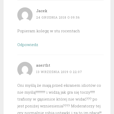
Jacek
24 GRUDNIA 2018 O 09:56
Popieram kolegę w stu rocentach
Odpowiedz
asertht
13 WRZEŚNIA 2019 O 22:07
Oni myślą że mają przed ekranem idiotów co
nie myślą!!!!!!!!!!!!! i widzą jak gra się toczy!!!!!!
trafiony w gąsienice której nie widać??? po
jest poniżej wzniesienia???? Moderatorzy tej
gry normalnie robią ustawki i za to im płacą!!!