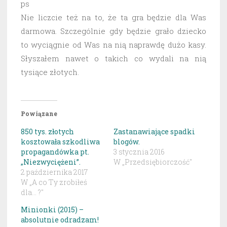
ps
Nie liczcie też na to, że ta gra będzie dla Was
darmowa. Szczególnie gdy będzie grało dziecko
to wyciągnie od Was na nią naprawdę dużo kasy.
Słyszałem nawet o takich co wydali na nią
tysiące złotych.
Powiązane
850 tys. złotych
Zastanawiające spadki
kosztowała szkodliwa
blogów.
propagandówka pt.
3 stycznia 2016
„Niezwyciężeni”.
W „Przedsiębiorczość"
2 października 2017
W „A co Ty zrobiłeś
dla... ?"
Minionki (2015) –
absolutnie odradzam!