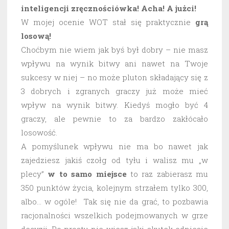
inteligencji zręcznościówka! Acha! A jużci!
W mojej ocenie WOT stał się praktycznie
grą
losową!
Choćbym nie wiem jak byś był dobry – nie masz
wpływu na wynik bitwy ani nawet na Twoje
sukcesy w niej – no może pluton składający się z
3 dobrych i zgranych graczy już może mieć
wpływ na wynik bitwy. Kiedyś mogło być 4
graczy, ale pewnie to za bardzo zakłócało
losowość.
A pomyślunek wpływu nie ma bo nawet jak
zajedziesz jakiś czołg od tyłu i walisz mu „w
plecy”
w to samo miejsce
to raz zabierasz mu
350 punktów życia, kolejnym strzałem tylko 300,
albo… w ogóle! Tak się nie da grać, to pozbawia
racjonalności wszelkich podejmowanych w grze