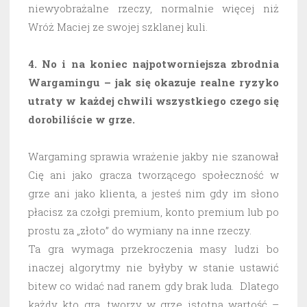
niewyobrażalne rzeczy, normalnie więcej niż
Wróż Maciej ze swojej szklanej kuli.
4. No i na koniec najpotworniejsza zbrodnia
Wargamingu – jak się okazuje realne ryzyko
utraty w każdej chwili wszystkiego czego się
dorobiliście w grze.
Wargaming sprawia wrażenie jakby nie szanował
Cię ani jako gracza tworzącego społeczność w
grze ani jako klienta, a jesteś nim gdy im słono
płacisz za czołgi premium, konto premium lub po
prostu za „złoto” do wymiany na inne rzeczy.
Ta gra wymaga przekroczenia masy ludzi bo
inaczej algorytmy nie byłyby w stanie ustawić
bitew co widać nad ranem gdy brak luda. Dlatego
każdy kto gra, tworzy w grze istotną wartość –