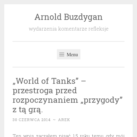
Arnold Buzdygan
Przeskocz
do
wydarzenia komentarze refleksje
treści
Menu
„World of Tanks” –
przestroga przed
rozpoczynaniem „przygody”
z tą grą.
30 CZERWCA 2014
~
AREK
Ten wpis zacząłem pisać 1,5 roku temu gdy mój