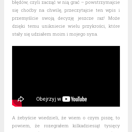
błędów, czyli zacząć w nią grać – powstrzymajcie
się choćby na chwilę, przeczytajcie ten wpis i
przemyślcie swoją decyzję jeszcze raz! Może
dzięki temu unikniecie wielu przykrości, które
stały się udziałem moim i mojego syna.
A żebyście wiedzieli, że wiem o czym piszę, to
powiem, że rozegrałem kilkadziesiąt tysięcy