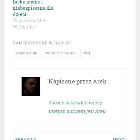
Bajka nudna i
niebezpieczna dla
dzieci!
27 czerwca 2015
W „Ogólne"
ZAMIESZCZONE W
OGÓLNE
WARGAMING
WORLD OF TANKS
WOT
Napisane przez
Arek
Zobacz wszystkie wpisy,
których autorem jest Arek
‹ PREVIOUS
NEXT ›