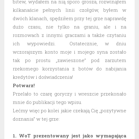
bitew, wydałem na nią sporo grosza, rozwinąłem
kilkanaście pełnych linii czołgów, byłem w
dwóch klanach, spędziłem przy tej grze naprawdę
dużo czasu, nie tylko na graniu, ale i na
rozmowach z innymi graczami a także czytaniu
ich wypowiedzi. Ostatecznie, w dniu
wczorajszym konto moje i mojego syna zostało
tak po prostu „zawieszone” pod zarzutem
rzekomego korzystania z botów do nabijania
kredytów i doświadczenia!
Potwarz!
Przelało to czarę goryczy i wreszcie przekonało
mnie do publikacji tego wpisu.
Lećmy więc po kolei jakie czekają Cię „pozytywne
doznania” w tej grze:
1. WoT prezentowany jest jako wymagająca