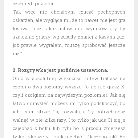
czołgi VII poziomu.
Tak więc nie chciałbym rzucać pochopnych
oskarżeń, ale wygląda mi, że to nawet nie jest gra
losowa, lecz takie ustawianie wyników gry by
uzależnić graczy wg zasady znanej z kasyna „już,
już prawie wygrałem, muszę spróbować jeszcze
raz!”
2. Rozgrywka jest perfidnie ustawiona.
Otóż w absolutnej większości bitew trafiasz na
czołgi o dwa poziomy wyższe. (o ile nie grasz X,
czyli czołgiem na najwyższym poziomie). Jak się
łatwo domyśleć możesz im tylko podskoczyć, bo
ich jeden strzał Cię rozwala, a Ty potrzebujesz
walnąć w nie kilka razy. I to tylko jak uda Ci się je
zajechać z boku lub tyłu bo z przodu zbierzesz
tylko rykoszety i brak przebić. Dlaczego tak? Bo