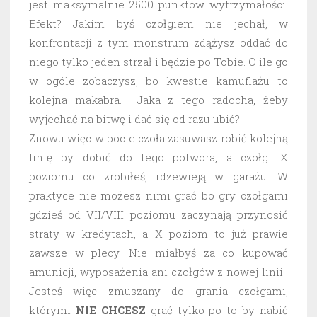
jest maksymalnie 2500 punktów wytrzymałości.
Efekt? Jakim byś czołgiem nie jechał, w
konfrontacji z tym monstrum zdążysz oddać do
niego tylko jeden strzał i będzie po Tobie. O ile go
w ogóle zobaczysz, bo kwestie kamuflażu to
kolejna makabra. Jaka z tego radocha, żeby
wyjechać na bitwę i dać się od razu ubić?
Znowu więc w pocie czoła zasuwasz robić kolejną
linię by dobić do tego potwora, a czołgi X
poziomu co zrobiłeś, rdzewieją w garażu. W
praktyce nie możesz nimi grać bo gry czołgami
gdzieś od VII/VIII poziomu zaczynają przynosić
straty w kredytach, a X poziom to już prawie
zawsze w plecy. Nie miałbyś za co kupować
amunicji, wyposażenia ani czołgów z nowej linii.
Jesteś więc zmuszany do grania czołgami,
którymi
NIE CHCESZ
grać tylko po to by nabić