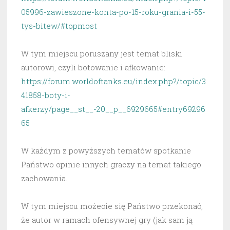
05996-zawieszone-konta-po-15-roku-grania-i-55-
tys-bitew/#topmost
W tym miejscu poruszany jest temat bliski
autorowi, czyli botowanie i afkowanie:
https://forum.worldoftanks.eu/index.php?/topic/3
41858-boty-i-
afkerzy/page__st__-20__p__6929665#entry69296
65
W każdym z powyższych tematów spotkanie
Państwo opinie innych graczy na temat takiego
zachowania.
W tym miejscu możecie się Państwo przekonać,
że autor w ramach ofensywnej gry (jak sam ją