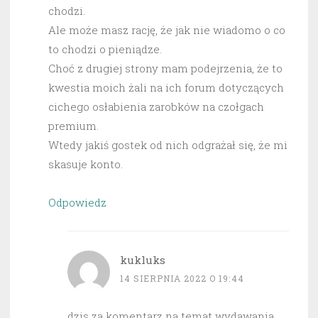
chodzi.
Ale może masz rację, że jak nie wiadomo o co
to chodzi o pieniądze.
Choć z drugiej strony mam podejrzenia, że to
kwestia moich żali na ich forum dotyczących
cichego osłabienia zarobków na czołgach
premium.
Wtedy jakiś gostek od nich odgrażał się, że mi
skasuje konto.
Odpowiedz
kukluks
14 SIERPNIA 2022 O 19:44
dzis za komentarz na temat wydawania