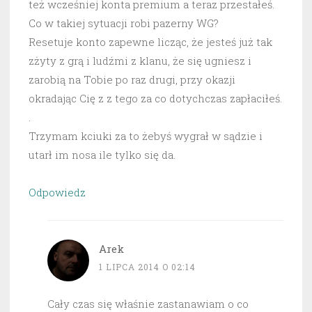
też wcześniej konta premium a teraz przestałeś.
Co w takiej sytuacji robi pazerny WG?
Resetuje konto zapewne licząc, że jesteś już tak
zżyty z grą i ludźmi z klanu, że się ugniesz i
zarobią na Tobie po raz drugi, przy okazji
okradając Cię z z tego za co dotychczas zapłaciłeś.
.
Trzymam kciuki za to żebyś wygrał w sądzie i
utarł im nosa ile tylko się da.
Odpowiedz
Arek
1 LIPCA 2014 O 02:14
Cały czas się właśnie zastanawiam o co