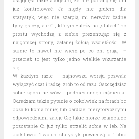
osiągnęła takie apogeum, że nie potrafią się oni
już kontrolować. Ja nigdy nie grałem dla
statystyk, więc nie szarpią mi nerwów żadne
typy graczy, ale Ci, którym zależy na „statach” po
prostu wychodzą z siebie prezentując się z
najgorszej strony, zalanej żółcią wściekłości. W
sumie to nawet nie wiem po co oni grają –
przecież to jest tylko jedno wielkie wkurzanie
się.
W każdym razie – najnowsza wersja pozwala
wyłączyć czat i radzę: zrób to od razu. Oszczędzisz
sobie sporo nerwów i podniesionego ciśnienia.
Odradzam także pytanie o cokolwiek na forach bo
poza kilkoma mniej lub bardziej merytorycznymi
odpowiedziami zaleje Cię takie morze szamba, że
pozostanie Ci już tylko strzelić sobie w łeb. Na
podstawie Twoich statystyk powiedzą o Tobie