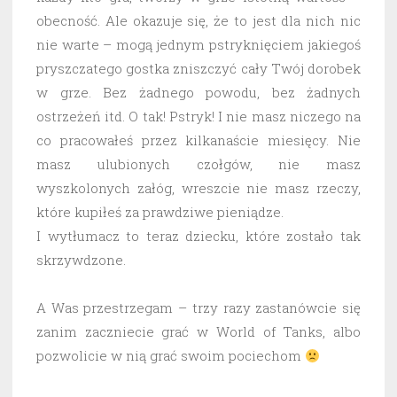
obecność. Ale okazuje się, że to jest dla nich nic
nie warte – mogą jednym pstryknięciem jakiegoś
pryszczatego gostka zniszczyć cały Twój dorobek
w grze. Bez żadnego powodu, bez żadnych
ostrzeżeń itd. O tak! Pstryk! I nie masz niczego na
co pracowałeś przez kilkanaście miesięcy. Nie
masz ulubionych czołgów, nie masz
wyszkolonych załóg, wreszcie nie masz rzeczy,
które kupiłeś za prawdziwe pieniądze.
I wytłumacz to teraz dziecku, które zostało tak
skrzywdzone.
A Was przestrzegam – trzy razy zastanówcie się
zanim zaczniecie grać w World of Tanks, albo
pozwolicie w nią grać swoim pociechom