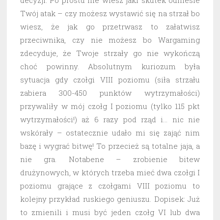
decyzji. Po prostu nie wiesz jaki skutek odniesie
Twój atak – czy możesz wystawić się na strzał bo
wiesz, że jak go przetrwasz to załatwisz
przeciwnika, czy nie możesz bo Wargaming
zdecyduje, że Twoje strzały go nie wykończą
choć powinny. Absolutnym kuriozum była
sytuacja gdy czołgi VIII poziomu (siła strzału
zabiera 300-450 punktów wytrzymałości)
przywaliły w mój czołg I poziomu (tylko 115 pkt
wytrzymałości!) aż 6 razy pod rząd i… nic nie
wskórały – ostatecznie udało mi się zająć nim
bazę i wygrać bitwę! To przecież są totalne jaja, a
nie gra. Notabene – zrobienie bitew
drużynowych, w których trzeba mieć dwa czołgi I
poziomu grające z czołgami VIII poziomu to
kolejny przykład ruskiego geniuszu. Dopisek: Już
to zmienili i musi być jeden czołg VI lub dwa