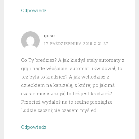
Odpowiedz
gosc
17 PAŹDZIERNIKA 2015 O 21:27
Co Ty bredzisz? A jak kiedyś stały automaty z
grą i nagle właściciel automat likwidował, to
też była to kradzież? A jak wchodzisz z
dzieckiem na karuzelę, z której po jakimś
czasie musisz zejść to też jest kradzież?
Przecież wydałeś na to realne pieniądze!
Ludzie zacznijcie czasem myśleć.
Odpowiedz