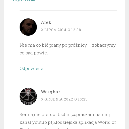
Arek
2 LIPCA 2014 O 12:38
Nie ma co bić piany po próżnicy – zobaczymy
co sąd powie.
Odpowiedz
Warghar
5 GRUDNIA 2022 O 15:23
Senna,nie pierdol bzdur ,zapraszam na moj
kanal youtub pt,Zlodziejska aplikacja World of