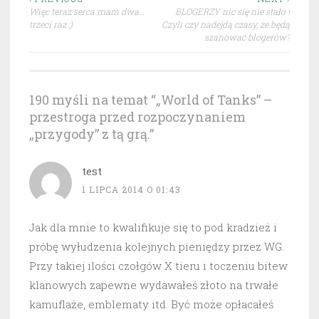
Nawigacja
Więc teraz serca mam dwa…
BLOGERZY nic się nie stało !
wpisu
trzeci raz :)
Czyli czy nadejdą czasy, że będą
szanować blogerów?
190 myśli na temat “
„World of Tanks” –
przestroga przed rozpoczynaniem
„przygody” z tą grą.
”
test
1 LIPCA 2014 O 01:43
Jak dla mnie to kwalifikuje się to pod kradzież i
próbę wyłudzenia kolejnych pieniędzy przez WG.
Przy takiej ilości czołgów X tieru i toczeniu bitew
klanowych zapewne wydawałeś złoto na trwałe
kamuflaże, emblematy itd. Być może opłacałeś