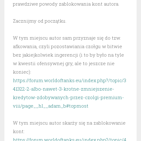
prawdziwe powody zablokowania kont autora.
Zacznijmy od początku.
W tym miejscu autor sam przyznaje się do tzw.
afkowania, czyli pozostawiania czołgu w bitwie
bez jakiejkolwiek ingerencji (i to by było na tyle
w kwestii ofensywnej gry, ale to jeszcze nie
koniec):
https://forum.worldoftanks.eu/index.php?/topic/3
41322-2-albo-nawet-3-krotne-zmniejszenie-
kredytow-zdobywanych-przez-czolgi-premium-
viii/page__hl__adam_b#topmost
W tym miejscu autor skarży się na zablokowanie
kont:
https://forum.worldoftanks.eu/index.php?/topic/4