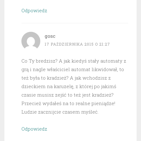
Odpowiedz
gosc
17 PAŹDZIERNIKA 2015 O 21:27
Co Ty bredzisz? A jak kiedyś stały automaty z
grą i nagle właściciel automat likwidował, to
też była to kradzież? A jak wchodzisz z
dzieckiem na karuzelę, z której po jakimś
czasie musisz zejść to też jest kradzież?
Przecież wydałeś na to realne pieniądze!
Ludzie zacznijcie czasem myśleć.
Odpowiedz