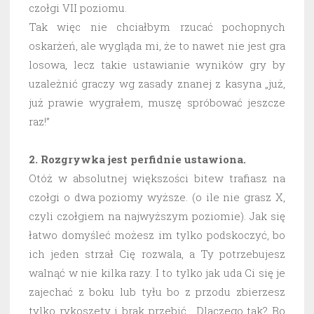
czołgi VII poziomu.
Tak więc nie chciałbym rzucać pochopnych
oskarżeń, ale wygląda mi, że to nawet nie jest gra
losowa, lecz takie ustawianie wyników gry by
uzależnić graczy wg zasady znanej z kasyna „już,
już prawie wygrałem, muszę spróbować jeszcze
raz!”
2. Rozgrywka jest perfidnie ustawiona.
Otóż w absolutnej większości bitew trafiasz na
czołgi o dwa poziomy wyższe. (o ile nie grasz X,
czyli czołgiem na najwyższym poziomie). Jak się
łatwo domyśleć możesz im tylko podskoczyć, bo
ich jeden strzał Cię rozwala, a Ty potrzebujesz
walnąć w nie kilka razy. I to tylko jak uda Ci się je
zajechać z boku lub tyłu bo z przodu zbierzesz
tylko rykoszety i brak przebić. Dlaczego tak? Bo