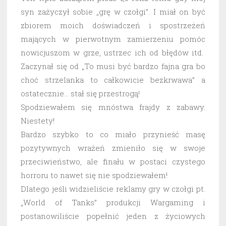
syn zażyczył sobie „grę w czołgi”. I miał on być
zbiorem moich doświadczeń i spostrzeżeń
mających w pierwotnym zamierzeniu pomóc
nowicjuszom w grze, ustrzec ich od błędów itd.
Zaczynał się od „To musi być bardzo fajna gra bo
choć strzelanka to całkowicie bezkrwawa” a
ostatecznie… stał się przestrogą!
Spodziewałem się mnóstwa frajdy z zabawy.
Niestety!
Bardzo szybko to co miało przynieść masę
pozytywnych wrażeń zmieniło się w swoje
przeciwieństwo, ale finału w postaci czystego
horroru to nawet się nie spodziewałem!
Dlatego jeśli widzieliście reklamy gry w czołgi pt.
„World of Tanks” produkcji Wargaming i
postanowiliście popełnić jeden z życiowych