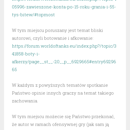
05996-zawieszone-konta-po-15-roku-grania-i-55-
tys-bitew/#topmost
W tym miejscu poruszany jest temat bliski
autorowi, czyli botowanie i afkowanie:
https://forum.worldoftanks.eu/index.php?/topic/3
41858-boty-i-
afkerzy/page__st__-20__p__6929665#entry69296
65
W każdym z powyższych tematów spotkanie
Państwo opinie innych graczy na temat takiego
zachowania.
W tym miejscu możecie się Państwo przekonać,
że autor w ramach ofensywnej gry (jak sam ją