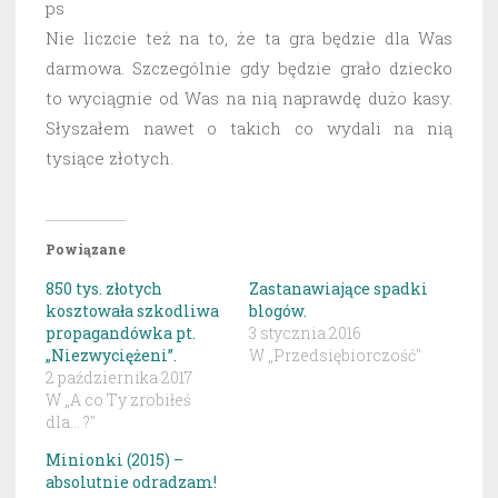
ps
Nie liczcie też na to, że ta gra będzie dla Was
darmowa. Szczególnie gdy będzie grało dziecko
to wyciągnie od Was na nią naprawdę dużo kasy.
Słyszałem nawet o takich co wydali na nią
tysiące złotych.
Powiązane
850 tys. złotych
Zastanawiające spadki
kosztowała szkodliwa
blogów.
propagandówka pt.
3 stycznia 2016
„Niezwyciężeni”.
W „Przedsiębiorczość"
2 października 2017
W „A co Ty zrobiłeś
dla... ?"
Minionki (2015) –
absolutnie odradzam!