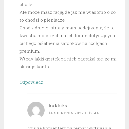
chodzi.
Ale może masz rację, że jak nie wiadomo o co
to chodzi o pieniądze.
Choć z drugiej strony mam podejrzenia, że to
kwestia moich żali na ich forum dotyczących
cichego osłabienia zarobków na czołgach
premium.
Wtedy jakiś gostek od nich odgrażał się, że mi
skasuje konto.
Odpowiedz
kukluks
14 SIERPNIA 2022 O 19:44
dzis za komentarz na temat wydawania