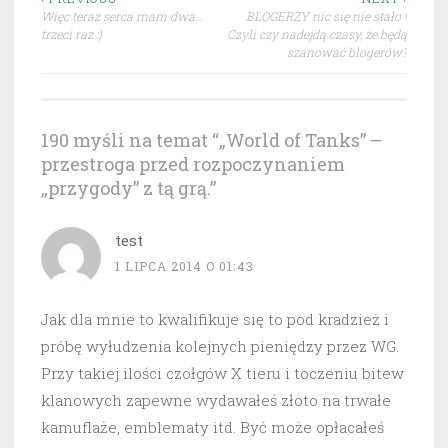
Nawigacja
Więc teraz serca mam dwa…
BLOGERZY nic się nie stało !
wpisu
trzeci raz :)
Czyli czy nadejdą czasy, że będą
szanować blogerów?
190 myśli na temat “
„World of Tanks” –
przestroga przed rozpoczynaniem
„przygody” z tą grą.
”
test
1 LIPCA 2014 O 01:43
Jak dla mnie to kwalifikuje się to pod kradzież i
próbę wyłudzenia kolejnych pieniędzy przez WG.
Przy takiej ilości czołgów X tieru i toczeniu bitew
klanowych zapewne wydawałeś złoto na trwałe
kamuflaże, emblematy itd. Być może opłacałeś