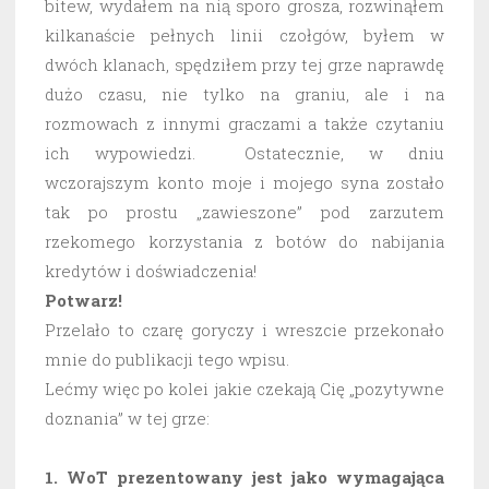
bitew, wydałem na nią sporo grosza, rozwinąłem
kilkanaście pełnych linii czołgów, byłem w
dwóch klanach, spędziłem przy tej grze naprawdę
dużo czasu, nie tylko na graniu, ale i na
rozmowach z innymi graczami a także czytaniu
ich wypowiedzi. Ostatecznie, w dniu
wczorajszym konto moje i mojego syna zostało
tak po prostu „zawieszone” pod zarzutem
rzekomego korzystania z botów do nabijania
kredytów i doświadczenia!
Potwarz!
Przelało to czarę goryczy i wreszcie przekonało
mnie do publikacji tego wpisu.
Lećmy więc po kolei jakie czekają Cię „pozytywne
doznania” w tej grze:
1. WoT prezentowany jest jako wymagająca