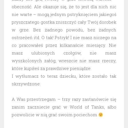
obecność. Ale okazuje się, że to jest dla nich nic
nie warte – mogą jednym pstryknięciem jakiegoś
pryszczatego gostka zniszczyć cały Twój dorobek
w grze. Bez żadnego powodu, bez żadnych
ostrzeżeń itd. O tak! Pstryk! I nie masz niczego na
co pracowałeś przez kilkanaście miesięcy. Nie
masz ulubionych czołgów, nie masz
wyszkolonych załóg, wreszcie nie masz rzeczy,
które kupiłeś za prawdziwe pieniądze.
I wytłumacz to teraz dziecku, które zostało tak
skrzywdzone.
A Was przestrzegam – trzy razy zastanówcie się
zanim zaczniecie grać w World of Tanks, albo
pozwolicie w nią grać swoim pociechom