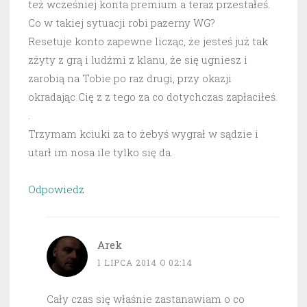
też wcześniej konta premium a teraz przestałeś.
Co w takiej sytuacji robi pazerny WG?
Resetuje konto zapewne licząc, że jesteś już tak
zżyty z grą i ludźmi z klanu, że się ugniesz i
zarobią na Tobie po raz drugi, przy okazji
okradając Cię z z tego za co dotychczas zapłaciłeś.
.
Trzymam kciuki za to żebyś wygrał w sądzie i
utarł im nosa ile tylko się da.
Odpowiedz
Arek
1 LIPCA 2014 O 02:14
Cały czas się właśnie zastanawiam o co