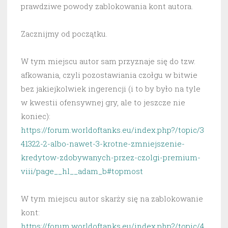
prawdziwe powody zablokowania kont autora.
Zacznijmy od początku.
W tym miejscu autor sam przyznaje się do tzw.
afkowania, czyli pozostawiania czołgu w bitwie
bez jakiejkolwiek ingerencji (i to by było na tyle
w kwestii ofensywnej gry, ale to jeszcze nie
koniec):
https://forum.worldoftanks.eu/index.php?/topic/3
41322-2-albo-nawet-3-krotne-zmniejszenie-
kredytow-zdobywanych-przez-czolgi-premium-
viii/page__hl__adam_b#topmost
W tym miejscu autor skarży się na zablokowanie
kont:
https://forum.worldoftanks.eu/index.php?/topic/4