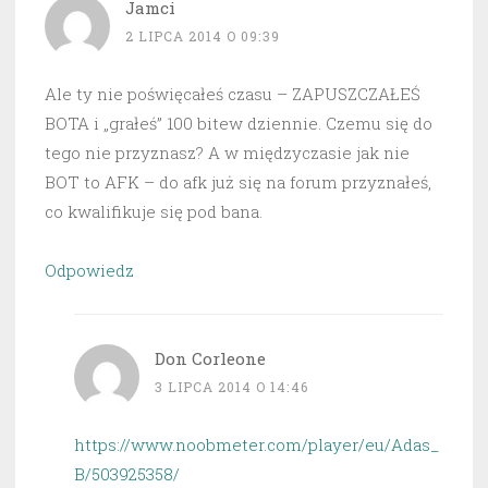
Jamci
2 LIPCA 2014 O 09:39
Ale ty nie poświęcałeś czasu – ZAPUSZCZAŁEŚ
BOTA i „grałeś” 100 bitew dziennie. Czemu się do
tego nie przyznasz? A w międzyczasie jak nie
BOT to AFK – do afk już się na forum przyznałeś,
co kwalifikuje się pod bana.
Odpowiedz
Don Corleone
3 LIPCA 2014 O 14:46
https://www.noobmeter.com/player/eu/Adas_
B/503925358/