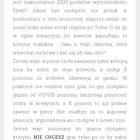
jest maksymalnie 2500 punktów wytrzymałości.
Efekt? Jakim byś czołgiem nie jechał, w
konfrontacji z tym monstrum zdążysz oddać do
niego tylko jeden strzał i będzie po Tobie. O ile go
w ogóle zobaczysz, bo kwestie kamuflażu to
kolejna makabra. Jaka z tego radocha, żeby
wyjechać na bitwę i dać się od razu ubić?
Znowu więc w pocie czoła zasuwasz robić kolejną
linię by dobić do tego potwora, a czołgi X
poziomu co zrobiłeś, rdzewieją w garażu. W
praktyce nie możesz nimi grać bo gry czołgami
gdzieś od VII/VIII poziomu zaczynają przynosić
straty w kredytach, a X poziom to już prawie
zawsze w plecy. Nie miałbyś za co kupować
amunicji, wyposażenia ani czołgów z nowej linii.
Jesteś więc zmuszany do grania czołgami,
którymi
NIE CHCESZ
grać tylko po to by nabić