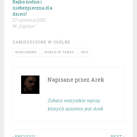
Bajka nudna i
niebezpieczna dla
dzieci!
27 czerwca 2015
W „Ogólne"
ZAMIESZCZONE W
OGÓLNE
WARGAMING
WORLD OF TANKS
WOT
Napisane przez
Arek
Zobacz wszystkie wpisy,
których autorem jest Arek
‹ PREVIOUS
NEXT ›