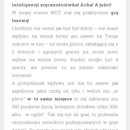
inteligencji zręcznościówka! Acha! A jużci!
W mojej ocenie WOT stał się praktycznie
grą
losową!
Choćbym nie wiem jak byś był dobry – nie masz
wpływu na wynik bitwy ani nawet na Twoje
sukcesy w niej – no może pluton składający się z
3 dobrych i zgranych graczy już może mieć
wpływ na wynik bitwy. Kiedyś mogło być 4
graczy, ale pewnie to za bardzo zakłócało
losowość.
A pomyślunek wpływu nie ma bo nawet jak
zajedziesz jakiś czołg od tyłu i walisz mu „w
plecy”
w to samo miejsce
to raz zabierasz mu
350 punktów życia, kolejnym strzałem tylko 300,
albo… w ogóle! Tak się nie da grać, to pozbawia
racjonalności wszelkich podejmowanych w grze