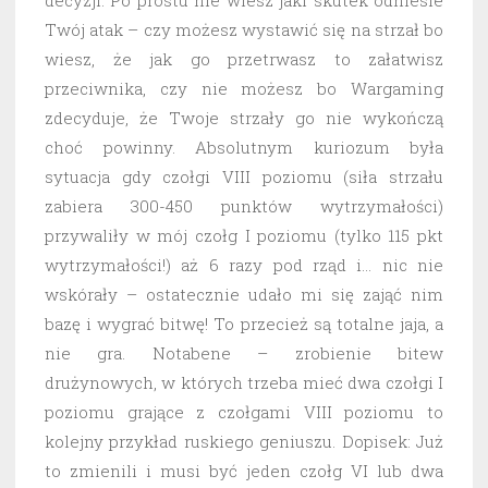
decyzji. Po prostu nie wiesz jaki skutek odniesie
Twój atak – czy możesz wystawić się na strzał bo
wiesz, że jak go przetrwasz to załatwisz
przeciwnika, czy nie możesz bo Wargaming
zdecyduje, że Twoje strzały go nie wykończą
choć powinny. Absolutnym kuriozum była
sytuacja gdy czołgi VIII poziomu (siła strzału
zabiera 300-450 punktów wytrzymałości)
przywaliły w mój czołg I poziomu (tylko 115 pkt
wytrzymałości!) aż 6 razy pod rząd i… nic nie
wskórały – ostatecznie udało mi się zająć nim
bazę i wygrać bitwę! To przecież są totalne jaja, a
nie gra. Notabene – zrobienie bitew
drużynowych, w których trzeba mieć dwa czołgi I
poziomu grające z czołgami VIII poziomu to
kolejny przykład ruskiego geniuszu. Dopisek: Już
to zmienili i musi być jeden czołg VI lub dwa