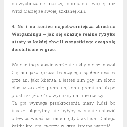
niewyobrażalne rzeczy, normalnie więcej niż
Wróż Maciej ze swojej szklanej kuli.
4. No i na koniec najpotworniejsza zbrodnia
Wargamingu – jak się okazuje realne ryzyko
utraty w każdej chwili wszystkiego czego się
dorobiliście w grze.
Wargaming sprawia wrażenie jakby nie szanował
Cię ani jako gracza tworzącego społeczność w
grze ani jako klienta, a jesteś nim gdy im słono
płacisz za czołgi premium, konto premium lub po
prostu za „złoto” do wymiany na inne rzeczy.
Ta gra wymaga przekroczenia masy ludzi bo
inaczej algorytmy nie byłyby w stanie ustawić
bitew co widać nad ranem gdy brak luda. Dlatego
każdy kto gra, tworzy w grze istotną wartość –