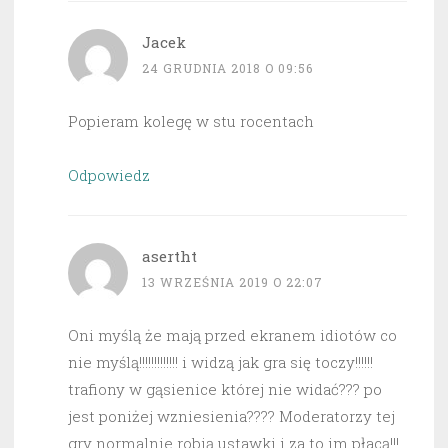
Jacek
24 GRUDNIA 2018 O 09:56
Popieram kolegę w stu rocentach
Odpowiedz
asertht
13 WRZEŚNIA 2019 O 22:07
Oni myślą że mają przed ekranem idiotów co
nie myślą!!!!!!!!!!!!! i widzą jak gra się toczy!!!!!!
trafiony w gąsienice której nie widać??? po
jest poniżej wzniesienia???? Moderatorzy tej
gry normalnie robią ustawki i za to im płacą!!!