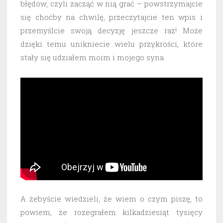
błędów, czyli zacząć w nią grać – powstrzymajcie
się choćby na chwilę, przeczytajcie ten wpis i
przemyślcie swoją decyzję jeszcze raz! Może
dzięki temu unikniecie wielu przykrości, które
stały się udziałem moim i mojego syna.
A żebyście wiedzieli, że wiem o czym piszę, to
powiem, że rozegrałem kilkadziesiąt tysięcy