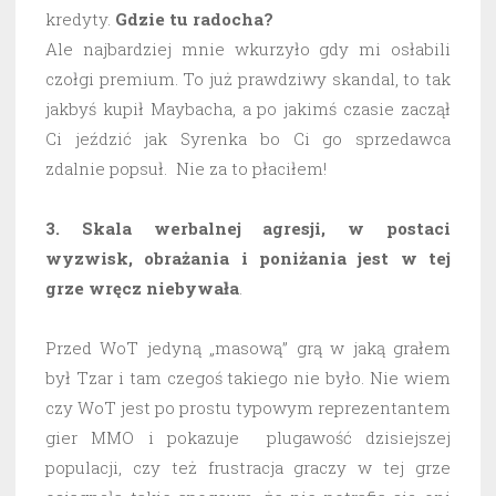
kredyty.
Gdzie tu radocha?
Ale najbardziej mnie wkurzyło gdy mi osłabili
czołgi premium. To już prawdziwy skandal, to tak
jakbyś kupił Maybacha, a po jakimś czasie zaczął
Ci jeździć jak Syrenka bo Ci go sprzedawca
zdalnie popsuł. Nie za to płaciłem!
3. Skala werbalnej agresji, w postaci
wyzwisk, obrażania i poniżania jest w tej
grze wręcz niebywała
.
Przed WoT jedyną „masową” grą w jaką grałem
był Tzar i tam czegoś takiego nie było. Nie wiem
czy WoT jest po prostu typowym reprezentantem
gier MMO i pokazuje plugawość dzisiejszej
populacji, czy też frustracja graczy w tej grze