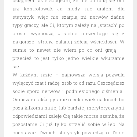
osiągnęła takie apogeum, że nie potrafią się oni
już kontrolować. Ja nigdy nie grałem dla
statystyk, więc nie szarpią mi nerwów żadne
typy graczy, ale Ci, którym zależy na „statach” po
prostu wychodzą z siebie prezentując się z
najgorszej strony, zalanej żółcią wściekłości. W
sumie to nawet nie wiem po co oni grają –
przecież to jest tylko jedno wielkie wkurzanie
się.
W każdym razie – najnowsza wersja pozwala
wyłączyć czat i radzę: zrób to od razu. Oszczędzisz
sobie sporo nerwów i podniesionego ciśnienia.
Odradzam także pytanie o cokolwiek na forach bo
poza kilkoma mniej lub bardziej merytorycznymi
odpowiedziami zaleje Cię takie morze szamba, że
pozostanie Ci już tylko strzelić sobie w łeb. Na
podstawie Twoich statystyk powiedzą o Tobie