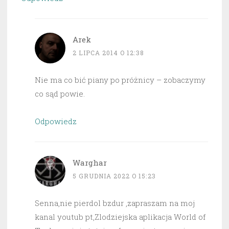
Arek
2 LIPCA 2014 O 12:38
Nie ma co bić piany po próżnicy – zobaczymy
co sąd powie.
Odpowiedz
Warghar
5 GRUDNIA 2022 O 15:23
Senna,nie pierdol bzdur ,zapraszam na moj
kanal youtub pt,Zlodziejska aplikacja World of