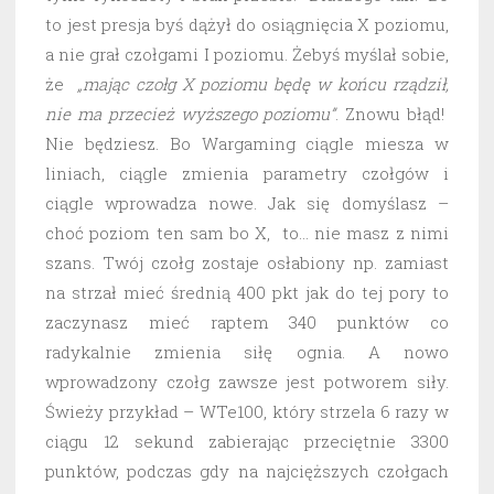
to jest presja byś dążył do osiągnięcia X poziomu,
a nie grał czołgami I poziomu. Żebyś myślał sobie,
że
„mając czołg X poziomu będę w końcu rządził,
nie ma przecież wyższego poziomu”
. Znowu błąd!
Nie będziesz. Bo Wargaming ciągle miesza w
liniach, ciągle zmienia parametry czołgów i
ciągle wprowadza nowe. Jak się domyślasz –
choć poziom ten sam bo X, to… nie masz z nimi
szans. Twój czołg zostaje osłabiony np. zamiast
na strzał mieć średnią 400 pkt jak do tej pory to
zaczynasz mieć raptem 340 punktów co
radykalnie zmienia siłę ognia. A nowo
wprowadzony czołg zawsze jest potworem siły.
Świeży przykład – WTe100, który strzela 6 razy w
ciągu 12 sekund zabierając przeciętnie 3300
punktów, podczas gdy na najcięższych czołgach