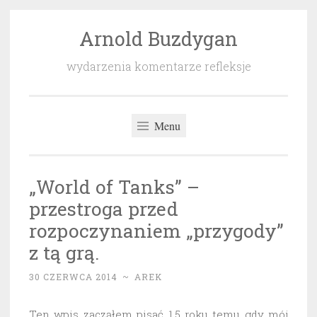
Arnold Buzdygan
Przeskocz
do
wydarzenia komentarze refleksje
treści
Menu
„World of Tanks” –
przestroga przed
rozpoczynaniem „przygody”
z tą grą.
30 CZERWCA 2014
~
AREK
Ten wpis zacząłem pisać 1,5 roku temu gdy mój