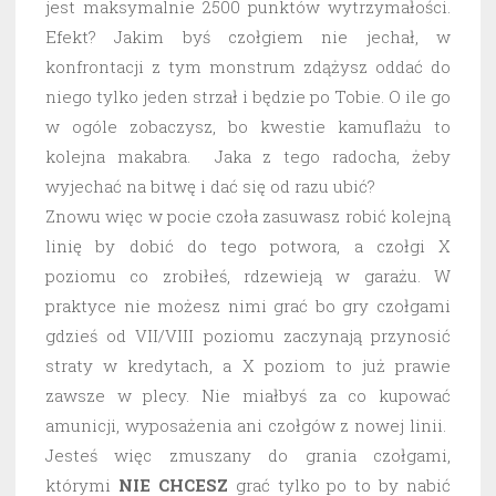
jest maksymalnie 2500 punktów wytrzymałości.
Efekt? Jakim byś czołgiem nie jechał, w
konfrontacji z tym monstrum zdążysz oddać do
niego tylko jeden strzał i będzie po Tobie. O ile go
w ogóle zobaczysz, bo kwestie kamuflażu to
kolejna makabra. Jaka z tego radocha, żeby
wyjechać na bitwę i dać się od razu ubić?
Znowu więc w pocie czoła zasuwasz robić kolejną
linię by dobić do tego potwora, a czołgi X
poziomu co zrobiłeś, rdzewieją w garażu. W
praktyce nie możesz nimi grać bo gry czołgami
gdzieś od VII/VIII poziomu zaczynają przynosić
straty w kredytach, a X poziom to już prawie
zawsze w plecy. Nie miałbyś za co kupować
amunicji, wyposażenia ani czołgów z nowej linii.
Jesteś więc zmuszany do grania czołgami,
którymi
NIE CHCESZ
grać tylko po to by nabić