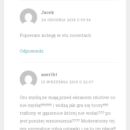
Jacek
24 GRUDNIA 2018 O 09:56
Popieram kolegę w stu rocentach
Odpowiedz
asertht
13 WRZEŚNIA 2019 O 22:07
Oni myślą że mają przed ekranem idiotów co
nie myślą!!!!!!!!!!!!! i widzą jak gra się toczy!!!!!!
trafiony w gąsienice której nie widać??? po
jest poniżej wzniesienia???? Moderatorzy tej
gry normalnie robią ustawki i za to im płacą!!!