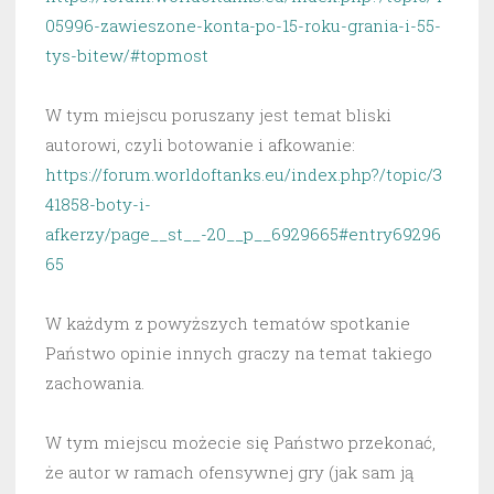
05996-zawieszone-konta-po-15-roku-grania-i-55-
tys-bitew/#topmost
W tym miejscu poruszany jest temat bliski
autorowi, czyli botowanie i afkowanie:
https://forum.worldoftanks.eu/index.php?/topic/3
41858-boty-i-
afkerzy/page__st__-20__p__6929665#entry69296
65
W każdym z powyższych tematów spotkanie
Państwo opinie innych graczy na temat takiego
zachowania.
W tym miejscu możecie się Państwo przekonać,
że autor w ramach ofensywnej gry (jak sam ją