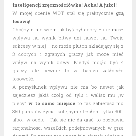
inteligencji zręcznościówka! Acha! A jużci!
W mojej ocenie WOT stał się praktycznie
grą
losową!
Choćbym nie wiem jak byś był dobry – nie masz
wpływu na wynik bitwy ani nawet na Twoje
sukcesy w niej – no może pluton składający się z
3 dobrych i zgranych graczy już może mieć
wpływ na wynik bitwy. Kiedyś mogło być 4
graczy, ale pewnie to za bardzo zakłócało
losowość.
A pomyślunek wpływu nie ma bo nawet jak
zajedziesz jakiś czołg od tyłu i walisz mu „w
plecy”
w to samo miejsce
to raz zabierasz mu
350 punktów życia, kolejnym strzałem tylko 300,
albo… w ogóle! Tak się nie da grać, to pozbawia
racjonalności wszelkich podejmowanych w grze