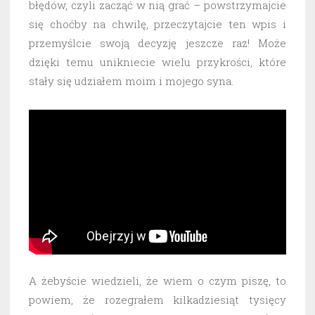
błędów, czyli zacząć w nią grać – powstrzymajcie
się choćby na chwilę, przeczytajcie ten wpis i
przemyślcie swoją decyzję jeszcze raz! Może
dzięki temu unikniecie wielu przykrości, które
stały się udziałem moim i mojego syna.
A żebyście wiedzieli, że wiem o czym piszę, to
powiem, że rozegrałem kilkadziesiąt tysięcy