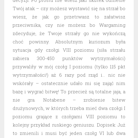
decyzji. Po prostu nie wiesz jaki skutek odniesie
Twój atak – czy możesz wystawić się na strzał bo
wiesz, że jak go przetrwasz to załatwisz
przeciwnika, czy nie możesz bo Wargaming
zdecyduje, że Twoje strzały go nie wykończą
choć powinny. Absolutnym kuriozum była
sytuacja gdy czołgi VIII poziomu (siła strzału
zabiera 300-450 punktów wytrzymałości)
przywaliły w mój czołg I poziomu (tylko 115 pkt
wytrzymałości!) aż 6 razy pod rząd i… nic nie
wskórały – ostatecznie udało mi się zająć nim
bazę i wygrać bitwę! To przecież są totalne jaja, a
nie gra. Notabene – zrobienie bitew
drużynowych, w których trzeba mieć dwa czołgi I
poziomu grające z czołgami VIII poziomu to
kolejny przykład ruskiego geniuszu. Dopisek: Już
to zmienili i musi być jeden czołg VI lub dwa