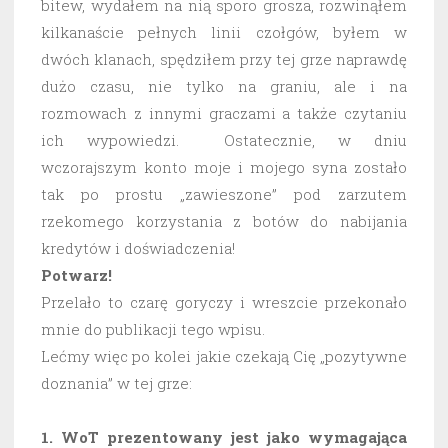
bitew, wydałem na nią sporo grosza, rozwinąłem
kilkanaście pełnych linii czołgów, byłem w
dwóch klanach, spędziłem przy tej grze naprawdę
dużo czasu, nie tylko na graniu, ale i na
rozmowach z innymi graczami a także czytaniu
ich wypowiedzi. Ostatecznie, w dniu
wczorajszym konto moje i mojego syna zostało
tak po prostu „zawieszone” pod zarzutem
rzekomego korzystania z botów do nabijania
kredytów i doświadczenia!
Potwarz!
Przelało to czarę goryczy i wreszcie przekonało
mnie do publikacji tego wpisu.
Lećmy więc po kolei jakie czekają Cię „pozytywne
doznania” w tej grze:
1. WoT prezentowany jest jako wymagająca