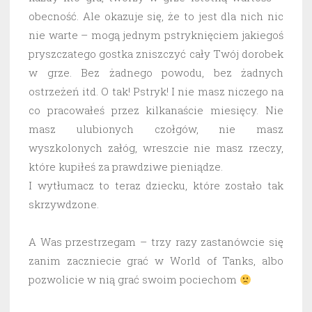
obecność. Ale okazuje się, że to jest dla nich nic
nie warte – mogą jednym pstryknięciem jakiegoś
pryszczatego gostka zniszczyć cały Twój dorobek
w grze. Bez żadnego powodu, bez żadnych
ostrzeżeń itd. O tak! Pstryk! I nie masz niczego na
co pracowałeś przez kilkanaście miesięcy. Nie
masz ulubionych czołgów, nie masz
wyszkolonych załóg, wreszcie nie masz rzeczy,
które kupiłeś za prawdziwe pieniądze.
I wytłumacz to teraz dziecku, które zostało tak
skrzywdzone.
A Was przestrzegam – trzy razy zastanówcie się
zanim zaczniecie grać w World of Tanks, albo
pozwolicie w nią grać swoim pociechom