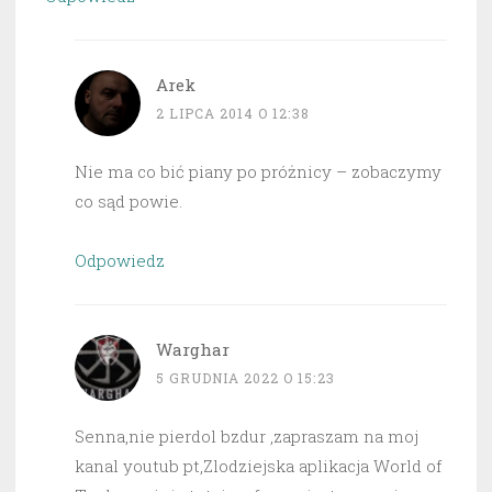
Arek
2 LIPCA 2014 O 12:38
Nie ma co bić piany po próżnicy – zobaczymy
co sąd powie.
Odpowiedz
Warghar
5 GRUDNIA 2022 O 15:23
Senna,nie pierdol bzdur ,zapraszam na moj
kanal youtub pt,Zlodziejska aplikacja World of