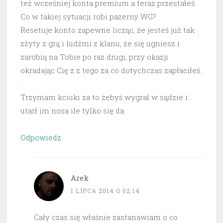
też wcześniej konta premium a teraz przestałeś.
Co w takiej sytuacji robi pazerny WG?
Resetuje konto zapewne licząc, że jesteś już tak
zżyty z grą i ludźmi z klanu, że się ugniesz i
zarobią na Tobie po raz drugi, przy okazji
okradając Cię z z tego za co dotychczas zapłaciłeś.
.
Trzymam kciuki za to żebyś wygrał w sądzie i
utarł im nosa ile tylko się da.
Odpowiedz
Arek
1 LIPCA 2014 O 02:14
Cały czas się właśnie zastanawiam o co