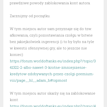
prawdziwe powody zablokowania kont autora.
Zacznijmy od początku.
W tym miejscu autor sam przyznaje się do tzw.
afkowania, czyli pozostawiania czołgu w bitwie
bez jakiejkolwiek ingerencji (i to by było na tyle
w kwestii ofensywnej gry, ale to jeszcze nie
koniec):
https://forum.worldoftanks.eu/index.php?/topic/3
41322-2-albo-nawet-3-krotne-zmniejszenie-
kredytow-zdobywanych-przez-czolgi-premium-
viii/page__hl__adam_b#topmost
W tym miejscu autor skarży się na zablokowanie
kont:
https://forum.worldoftanks.eu/index.php?/topic/4