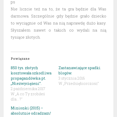
ps
Nie liczcie też na to, że ta gra będzie dla Was
darmowa. Szczególnie gdy będzie grało dziecko
to wyciągnie od Was na nią naprawdę dużo kasy.
Słyszałem nawet o takich co wydali na nią
tysiące złotych.
Powiązane
850 tys. złotych
Zastanawiające spadki
kosztowała szkodliwa
blogów.
propagandówka pt.
3 stycznia 2016
„Niezwyciężeni”.
W „Przedsiębiorczość"
2 października 2017
W „A co Ty zrobiłeś
dla... ?"
Minionki (2015) –
absolutnie odradzam!