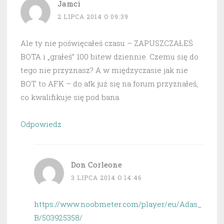
Jamci
2 LIPCA 2014 O 09:39
Ale ty nie poświęcałeś czasu – ZAPUSZCZAŁEŚ
BOTA i „grałeś” 100 bitew dziennie. Czemu się do
tego nie przyznasz? A w międzyczasie jak nie
BOT to AFK – do afk już się na forum przyznałeś,
co kwalifikuje się pod bana.
Odpowiedz
Don Corleone
3 LIPCA 2014 O 14:46
https://www.noobmeter.com/player/eu/Adas_
B/503925358/