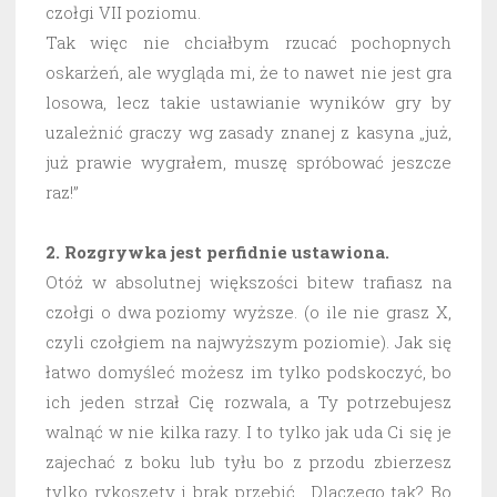
czołgi VII poziomu.
Tak więc nie chciałbym rzucać pochopnych
oskarżeń, ale wygląda mi, że to nawet nie jest gra
losowa, lecz takie ustawianie wyników gry by
uzależnić graczy wg zasady znanej z kasyna „już,
już prawie wygrałem, muszę spróbować jeszcze
raz!”
2. Rozgrywka jest perfidnie ustawiona.
Otóż w absolutnej większości bitew trafiasz na
czołgi o dwa poziomy wyższe. (o ile nie grasz X,
czyli czołgiem na najwyższym poziomie). Jak się
łatwo domyśleć możesz im tylko podskoczyć, bo
ich jeden strzał Cię rozwala, a Ty potrzebujesz
walnąć w nie kilka razy. I to tylko jak uda Ci się je
zajechać z boku lub tyłu bo z przodu zbierzesz
tylko rykoszety i brak przebić. Dlaczego tak? Bo