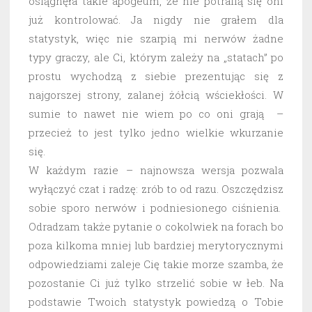
osiągnęła takie apogeum, że nie potrafią się oni
już kontrolować. Ja nigdy nie grałem dla
statystyk, więc nie szarpią mi nerwów żadne
typy graczy, ale Ci, którym zależy na „statach” po
prostu wychodzą z siebie prezentując się z
najgorszej strony, zalanej żółcią wściekłości. W
sumie to nawet nie wiem po co oni grają –
przecież to jest tylko jedno wielkie wkurzanie
się.
W każdym razie – najnowsza wersja pozwala
wyłączyć czat i radzę: zrób to od razu. Oszczędzisz
sobie sporo nerwów i podniesionego ciśnienia.
Odradzam także pytanie o cokolwiek na forach bo
poza kilkoma mniej lub bardziej merytorycznymi
odpowiedziami zaleje Cię takie morze szamba, że
pozostanie Ci już tylko strzelić sobie w łeb. Na
podstawie Twoich statystyk powiedzą o Tobie