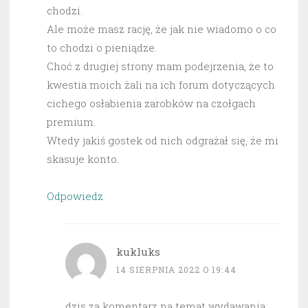
chodzi.
Ale może masz rację, że jak nie wiadomo o co
to chodzi o pieniądze.
Choć z drugiej strony mam podejrzenia, że to
kwestia moich żali na ich forum dotyczących
cichego osłabienia zarobków na czołgach
premium.
Wtedy jakiś gostek od nich odgrażał się, że mi
skasuje konto.
Odpowiedz
kukluks
14 SIERPNIA 2022 O 19:44
dzis za komentarz na temat wydawania