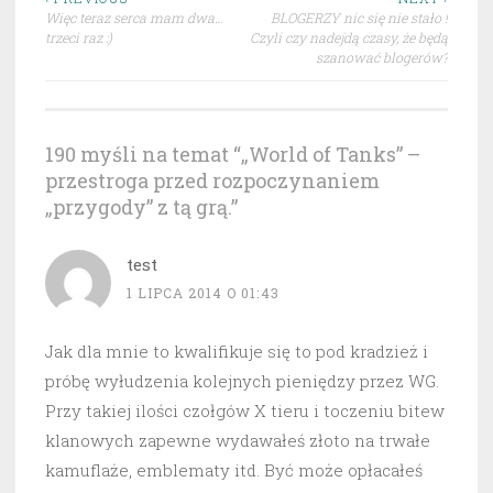
Nawigacja
Więc teraz serca mam dwa…
BLOGERZY nic się nie stało !
wpisu
trzeci raz :)
Czyli czy nadejdą czasy, że będą
szanować blogerów?
190 myśli na temat “
„World of Tanks” –
przestroga przed rozpoczynaniem
„przygody” z tą grą.
”
test
1 LIPCA 2014 O 01:43
Jak dla mnie to kwalifikuje się to pod kradzież i
próbę wyłudzenia kolejnych pieniędzy przez WG.
Przy takiej ilości czołgów X tieru i toczeniu bitew
klanowych zapewne wydawałeś złoto na trwałe
kamuflaże, emblematy itd. Być może opłacałeś