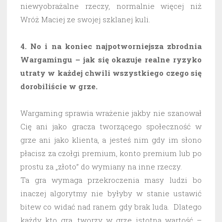
niewyobrażalne rzeczy, normalnie więcej niż
Wróż Maciej ze swojej szklanej kuli.
4. No i na koniec najpotworniejsza zbrodnia
Wargamingu – jak się okazuje realne ryzyko
utraty w każdej chwili wszystkiego czego się
dorobiliście w grze.
Wargaming sprawia wrażenie jakby nie szanował
Cię ani jako gracza tworzącego społeczność w
grze ani jako klienta, a jesteś nim gdy im słono
płacisz za czołgi premium, konto premium lub po
prostu za „złoto” do wymiany na inne rzeczy.
Ta gra wymaga przekroczenia masy ludzi bo
inaczej algorytmy nie byłyby w stanie ustawić
bitew co widać nad ranem gdy brak luda. Dlatego
każdy kto gra, tworzy w grze istotną wartość –