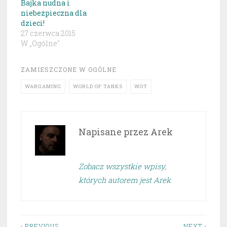
Bajka nudna i
niebezpieczna dla
dzieci!
27 czerwca 2015
W „Ogólne"
ZAMIESZCZONE W
OGÓLNE
WARGAMING
WORLD OF TANKS
WOT
Napisane przez
Arek
Zobacz wszystkie wpisy,
których autorem jest Arek
‹ PREVIOUS
NEXT ›