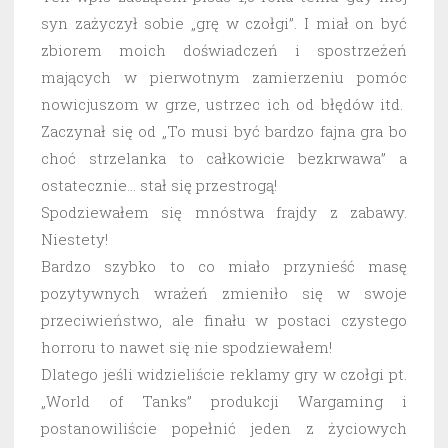
syn zażyczył sobie „grę w czołgi”. I miał on być
zbiorem moich doświadczeń i spostrzeżeń
mających w pierwotnym zamierzeniu pomóc
nowicjuszom w grze, ustrzec ich od błędów itd.
Zaczynał się od „To musi być bardzo fajna gra bo
choć strzelanka to całkowicie bezkrwawa” a
ostatecznie… stał się przestrogą!
Spodziewałem się mnóstwa frajdy z zabawy.
Niestety!
Bardzo szybko to co miało przynieść masę
pozytywnych wrażeń zmieniło się w swoje
przeciwieństwo, ale finału w postaci czystego
horroru to nawet się nie spodziewałem!
Dlatego jeśli widzieliście reklamy gry w czołgi pt.
„World of Tanks” produkcji Wargaming i
postanowiliście popełnić jeden z życiowych