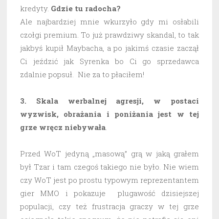
kredyty.
Gdzie tu radocha?
Ale najbardziej mnie wkurzyło gdy mi osłabili
czołgi premium. To już prawdziwy skandal, to tak
jakbyś kupił Maybacha, a po jakimś czasie zaczął
Ci jeździć jak Syrenka bo Ci go sprzedawca
zdalnie popsuł. Nie za to płaciłem!
3. Skala werbalnej agresji, w postaci
wyzwisk, obrażania i poniżania jest w tej
grze wręcz niebywała
.
Przed WoT jedyną „masową” grą w jaką grałem
był Tzar i tam czegoś takiego nie było. Nie wiem
czy WoT jest po prostu typowym reprezentantem
gier MMO i pokazuje plugawość dzisiejszej
populacji, czy też frustracja graczy w tej grze