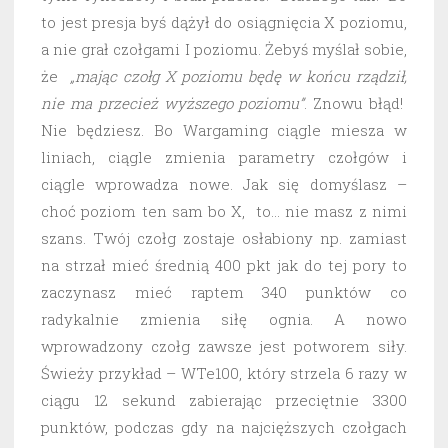
to jest presja byś dążył do osiągnięcia X poziomu,
a nie grał czołgami I poziomu. Żebyś myślał sobie,
że
„mając czołg X poziomu będę w końcu rządził,
nie ma przecież wyższego poziomu”
. Znowu błąd!
Nie będziesz. Bo Wargaming ciągle miesza w
liniach, ciągle zmienia parametry czołgów i
ciągle wprowadza nowe. Jak się domyślasz –
choć poziom ten sam bo X, to… nie masz z nimi
szans. Twój czołg zostaje osłabiony np. zamiast
na strzał mieć średnią 400 pkt jak do tej pory to
zaczynasz mieć raptem 340 punktów co
radykalnie zmienia siłę ognia. A nowo
wprowadzony czołg zawsze jest potworem siły.
Świeży przykład – WTe100, który strzela 6 razy w
ciągu 12 sekund zabierając przeciętnie 3300
punktów, podczas gdy na najcięższych czołgach