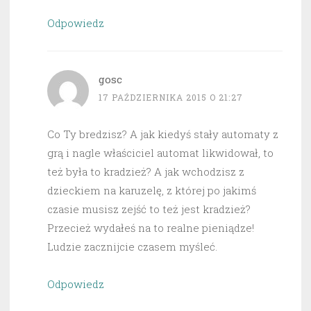
Odpowiedz
gosc
17 PAŹDZIERNIKA 2015 O 21:27
Co Ty bredzisz? A jak kiedyś stały automaty z
grą i nagle właściciel automat likwidował, to
też była to kradzież? A jak wchodzisz z
dzieckiem na karuzelę, z której po jakimś
czasie musisz zejść to też jest kradzież?
Przecież wydałeś na to realne pieniądze!
Ludzie zacznijcie czasem myśleć.
Odpowiedz