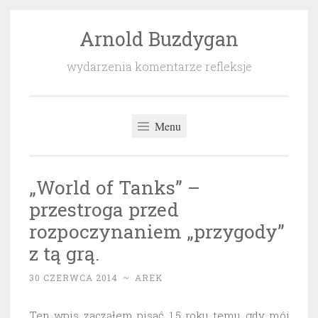
Arnold Buzdygan
Przeskocz
do
wydarzenia komentarze refleksje
treści
Menu
„World of Tanks” –
przestroga przed
rozpoczynaniem „przygody”
z tą grą.
30 CZERWCA 2014
~
AREK
Ten wpis zacząłem pisać 1,5 roku temu gdy mój